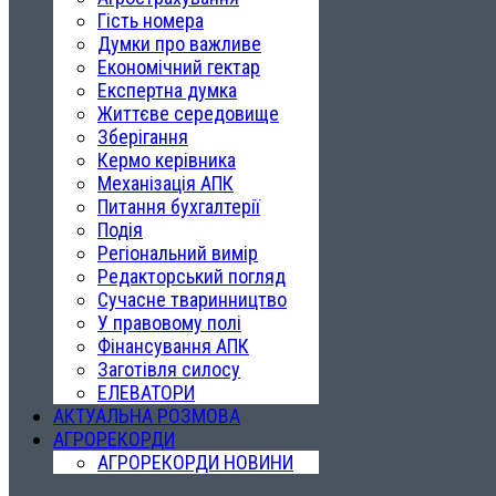
Гість номера
Думки про важливе
Економічний гектар
Експертна думка
Життєве середовище
Зберігання
Кермо керівника
Механізація АПК
Питання бухгалтерії
Подія
Регіональний вимір
Редакторський погляд
Сучасне тваринництво
У правовому полі
Фінансування АПК
Заготівля силосу
ЕЛЕВАТОРИ
АКТУАЛЬНА РОЗМОВА
АГРОРЕКОРДИ
АГРОРЕКОРДИ НОВИНИ