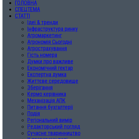
ГОЛОВНА
СПЕЦТЕМА
СТАТТІ
Ідеї & тренди
Інфраструктура ринку
Агромаркетинг
Агрономія Сьогодні
Агрострахування
Гість номера
Думки про важливе
Економічний гектар
Експертна думка
Життєве середовище
Зберігання
Кермо керівника
Механізація АПК
Питання бухгалтерії
Подія
Регіональний вимір
Редакторський погляд
Сучасне тваринництво