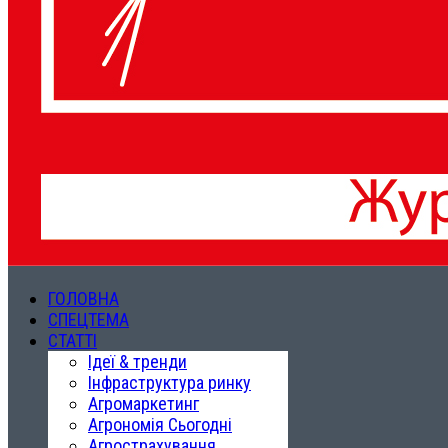
ГОЛОВНА
СПЕЦТЕМА
СТАТТІ
Ідеї & тренди
Інфраструктура ринку
Агромаркетинг
Агрономія Сьогодні
Агрострахування