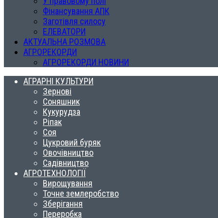
У правовому полі
Фінансування АПК
Заготівля силосу
ЕЛЕВАТОРИ
АКТУАЛЬНА РОЗМОВА
АГРОРЕКОРДИ
АГРОРЕКОРДИ НОВИНИ
АГРАРНІ КУЛЬТУРИ
Зернові
Соняшник
Кукурудза
Ріпак
Соя
Цукровий буряк
Овочівництво
Садівництво
АГРОТЕХНОЛОГІЇ
Вирощування
Точне землеробство
Зберігання
Переробка