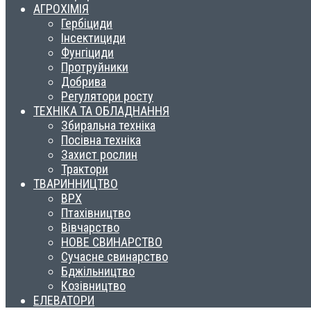
АГРОХІМІЯ
Гербіциди
Інсектициди
Фунгіциди
Протруйники
Добрива
Регулятори росту
ТЕХНІКА ТА ОБЛАДНАННЯ
Збиральна техніка
Посівна техніка
Захист рослин
Трактори
ТВАРИННИЦТВО
ВРХ
Птахівництво
Вівчарство
НОВЕ СВИНАРСТВО
Сучасне свинарство
Бджільництво
Козівництво
ЕЛЕВАТОРИ