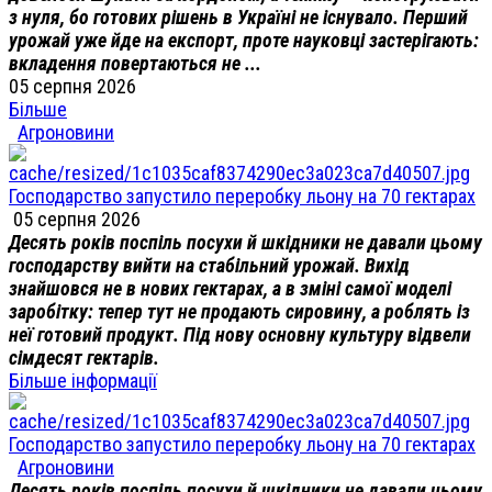
з нуля, бо готових рішень в Україні не існувало. Перший
урожай уже йде на експорт, проте науковці застерігають:
вкладення повертаються не ...
05 серпня 2026
Більше
Агроновини
Господарство запустило переробку льону на 70 гектарах
05 серпня 2026
Десять років поспіль посухи й шкідники не давали цьому
господарству вийти на стабільний урожай. Вихід
знайшовся не в нових гектарах, а в зміні самої моделі
заробітку: тепер тут не продають сировину, а роблять із
неї готовий продукт. Під нову основну культуру відвели
сімдесят гектарів.
Більше інформації
Господарство запустило переробку льону на 70 гектарах
Агроновини
Десять років поспіль посухи й шкідники не давали цьому