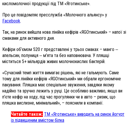
кисломолочної продукції під ТМ «Яготинське».
Про це повідомляє пресслужба «Молочного альянсу» у
Facebook
.
Так, на ринок вийшла нова лінійка кефірів «ЯGOтинський» – напої зі
смаками для активного дня.
Кефіри об’ємом 520 г представлені у трьох смаках – манго ‒
апельсин, полуниця ‒ м’ята та без наповнювача. У пляшці
міститься 5+ мільярдів живих молочнокислих бактерій.
«Сучасний темп життя вимагає рішень, які не гальмують. Саме
тому для лінійки кефірів «ЯGOтинський» ми обрали ергономічне
пакування. Пляшка має спеціальне звуження, завдяки якому
надійно та зручно лежить у руці. Це особливо важливо, якщо ви
п’єте кефір на ходу, під час прогулянки чи в авто – ризик, що
пляшка вислизне, мінімальний», – пояснили в компанії.
Читайте також:
ТМ «Яготинське» виводить на ринок йогурт
із підвищеним вмістом білка