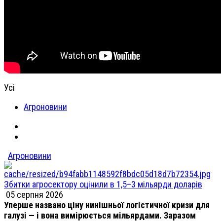
Усі
Агроновини
Агроновини
Збитки агросектору оцінили в 1,5–3 мільярди доларів
05 серпня 2026
Уперше названо ціну нинішньої логістичної кризи для
галузі — і вона вимірюється мільярдами. Заразом