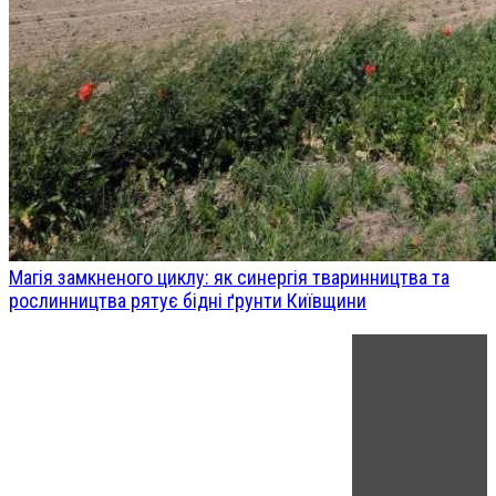
Магія замкненого циклу: як синергія тваринництва та
рослинництва рятує бідні ґрунти Київщини