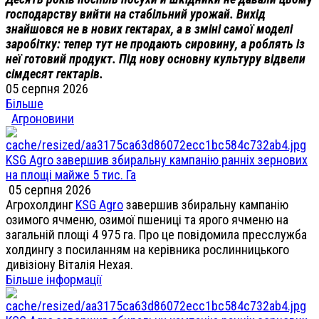
господарству вийти на стабільний урожай. Вихід
знайшовся не в нових гектарах, а в зміні самої моделі
заробітку: тепер тут не продають сировину, а роблять із
неї готовий продукт. Під нову основну культуру відвели
сімдесят гектарів.
05 серпня 2026
Більше
Агроновини
KSG Agro завершив збиральну кампанію ранніх зернових
на площі майже 5 тис. Га
05 серпня 2026
Агрохолдинг
KSG Agro
завершив збиральну кампанію
озимого ячменю, озимої пшениці та ярого ячменю на
загальній площі 4 975 га. Про це повідомила пресслужба
холдингу з посиланням на керівника рослинницького
дивізіону Віталія Нехая.
Більше інформації