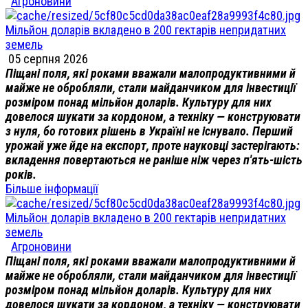
Агроновини
Мільйон доларів вкладено в 200 гектарів непридатних
земель
05 серпня 2026
Піщані поля, які роками вважали малопродуктивними й
майже не обробляли, стали майданчиком для інвестиції
розміром понад мільйон доларів. Культуру для них
довелося шукати за кордоном, а техніку — конструювати
з нуля, бо готових рішень в Україні не існувало. Перший
урожай уже йде на експорт, проте науковці застерігають:
вкладення повертаються не раніше ніж через п'ять-шість
років.
Більше інформації
Мільйон доларів вкладено в 200 гектарів непридатних
земель
Агроновини
Піщані поля, які роками вважали малопродуктивними й
майже не обробляли, стали майданчиком для інвестиції
розміром понад мільйон доларів. Культуру для них
довелося шукати за кордоном, а техніку — конструювати