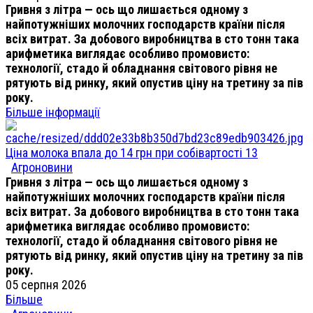
Гривня з літра — ось що лишається одному з
найпотужніших молочних господарств країни після
всіх витрат. За добового виробництва в сто тонн така
арифметика виглядає особливо промовисто:
технології, стадо й обладнання світового рівня не
рятують від ринку, який опустив ціну на третину за пів
року.
Більше інформації
Ціна молока впала до 14 грн при собівартості 13
Агроновини
Гривня з літра — ось що лишається одному з
найпотужніших молочних господарств країни після
всіх витрат. За добового виробництва в сто тонн така
арифметика виглядає особливо промовисто:
технології, стадо й обладнання світового рівня не
рятують від ринку, який опустив ціну на третину за пів
року.
05 серпня 2026
Більше