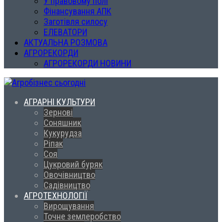
У правовому полі
Фінансування АПК
Заготівля силосу
ЕЛЕВАТОРИ
АКТУАЛЬНА РОЗМОВА
АГРОРЕКОРДИ
АГРОРЕКОРДИ НОВИНИ
АГРАРНІ КУЛЬТУРИ
Зернові
Соняшник
Кукурудза
Ріпак
Соя
Цукровий буряк
Овочівництво
Садівництво
АГРОТЕХНОЛОГІЇ
Вирощування
Точне землеробство