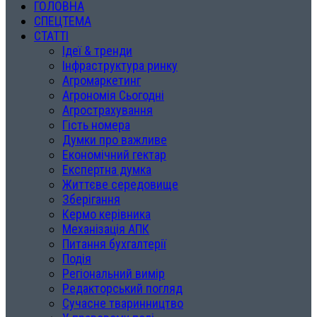
ГОЛОВНА
СПЕЦТЕМА
СТАТТІ
Ідеї & тренди
Інфраструктура ринку
Агромаркетинг
Агрономія Сьогодні
Агрострахування
Гість номера
Думки про важливе
Економічний гектар
Експертна думка
Життєве середовище
Зберігання
Кермо керівника
Механізація АПК
Питання бухгалтерії
Подія
Регіональний вимір
Редакторський погляд
Сучасне тваринництво