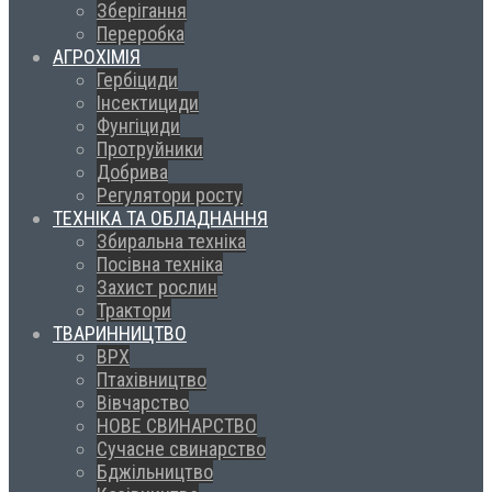
Зберігання
Переробка
АГРОХІМІЯ
Гербіциди
Інсектициди
Фунгіциди
Протруйники
Добрива
Регулятори росту
ТЕХНІКА ТА ОБЛАДНАННЯ
Збиральна техніка
Посівна техніка
Захист рослин
Трактори
ТВАРИННИЦТВО
ВРХ
Птахівництво
Вівчарство
НОВЕ СВИНАРСТВО
Сучасне свинарство
Бджільництво