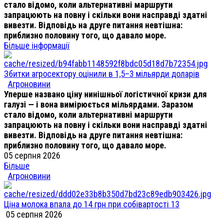
стало відомо, коли альтернативні маршрути
запрацюють на повну і скільки вони насправді здатні
вивезти. Відповідь на друге питання невтішна:
приблизно половину того, що давало море.
Більше інформації
Збитки агросектору оцінили в 1,5–3 мільярди доларів
Агроновини
Уперше названо ціну нинішньої логістичної кризи для
галузі — і вона вимірюється мільярдами. Заразом
стало відомо, коли альтернативні маршрути
запрацюють на повну і скільки вони насправді здатні
вивезти. Відповідь на друге питання невтішна:
приблизно половину того, що давало море.
05 серпня 2026
Більше
Агроновини
Ціна молока впала до 14 грн при собівартості 13
05 серпня 2026