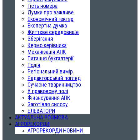
Гість номера
Думки про важливе
Економічний гектар
Експертна думка
Життєве середовище
Зберігання
Кермо керівника
Механізація АПК
Питання бухгалтерії
Подія
Регіональний вимір
Редакторський погляд
Сучасне тваринництво
У правовому полі
Фінансування АПК
Заготівля силосу
ЕЛЕВАТОРИ
АКТУАЛЬНА РОЗМОВА
АГРОРЕКОРДИ
АГРОРЕКОРДИ НОВИНИ