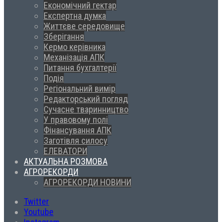
Економічний гектар
Експертна думка
Життєве середовище
Зберігання
Кермо керівника
Механізація АПК
Питання бухгалтерії
Подія
Регіональний вимір
Редакторський погляд
Сучасне тваринництво
У правовому полі
Фінансування АПК
Заготівля силосу
ЕЛЕВАТОРИ
АКТУАЛЬНА РОЗМОВА
АГРОРЕКОРДИ
АГРОРЕКОРДИ НОВИНИ
Twitter
Youtube