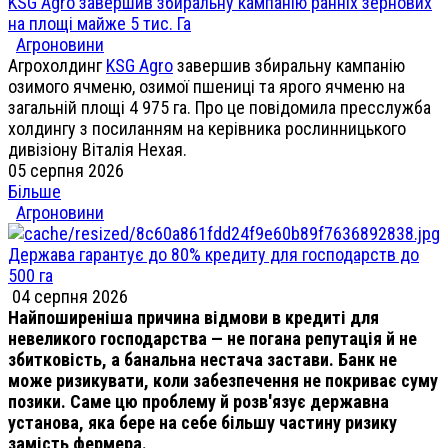
KSG Agro завершив збиральну кампанію ранніх зернових
на площі майже 5 тис. Га
Агроновини
Агрохолдинг
KSG Agro
завершив збиральну кампанію
озимого ячменю, озимої пшениці та ярого ячменю на
загальній площі 4 975 га. Про це повідомила пресслужба
холдингу з посиланням на керівника рослинницького
дивізіону Віталія Нехая.
05 серпня 2026
Більше
Агроновини
Держава гарантує до 80% кредиту для господарств до
500 га
04 серпня 2026
Найпоширеніша причина відмови в кредиті для
невеликого господарства — не погана репутація й не
збитковість, а банальна нестача застави. Банк не
може ризикувати, коли забезпечення не покриває суму
позики. Саме цю проблему й розв'язує державна
установа, яка бере на себе більшу частину ризику
замість фермера.