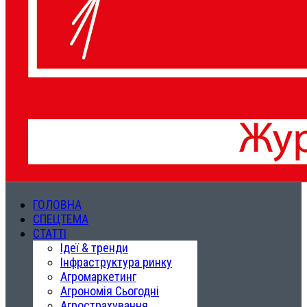
ГОЛОВНА
СПЕЦТЕМА
СТАТТІ
Ідеї & тренди
Інфраструктура ринку
Агромаркетинг
Агрономія Сьогодні
Агрострахування