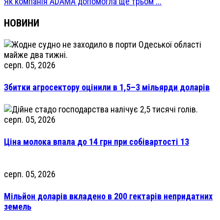
Як компанія ADAMA допомогла ще трьом ...
НОВИНИ
серп. 05, 2026
Збитки агросектору оцінили в 1,5–3 мільярди доларів
серп. 05, 2026
Ціна молока впала до 14 грн при собівартості 13
серп. 05, 2026
Мільйон доларів вкладено в 200 гектарів непридатних
земель