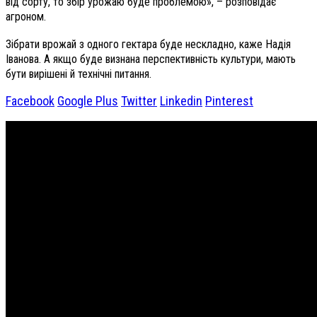
від сорту, то збір урожаю буде проблемою», – розповідає
агроном.
Зібрати врожай з одного гектара буде нескладно, каже Надія
Іванова. А якщо буде визнана перспективність культури, мають
бути вирішені й технічні питання.
Facebook
Google Plus
Twitter
Linkedin
Pinterest