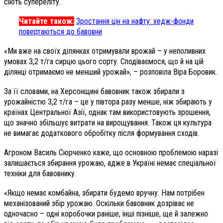
сіють супереліту.
Читайте також:
Зростання цін на нафту: хедж-фонди
повертаються до бавовни
«Ми вже на своїх ділянках отримували врожай – у неполивних
умовах 3,2 т/га сирцю цього сорту. Сподіваємося, що й на цій
ділянці отримаємо не менший урожай», – розповіла Віра Боровик.
За її словами, на Херсонщині бавовник також збирали з
урожайністю 3,2 т/га – це у півтора разу менше, ніж збирають у
країнах Центральної Азії, однак там використовують зрошення,
що значно збільшує витрати на вирощування. Також ця культура
не вимагає додаткового обробітку після формування сходів.
Агроном Василь Сюрченко каже, що основною проблемою наразі
залишається збирання урожаю, адже в Україні немає спеціальної
техніки для бавовнику.
«Якщо немає комбайна, збирати будемо вручну. Нам потрібен
механізований збір урожаю. Оскільки бавовник дозріває не
одночасно – одні коробочки раніше, інші пізніше, ще й залежно