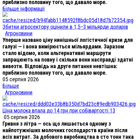
приблизно половину того, що давало море.
Більше інформації
Збитки агросектору оцінили в 1,5–3 мільярди доларів
Агроновини
Уперше названо ціну нинішньої логістичної кризи для
галузі — і вона вимірюється мільярдами. Заразом
стало відомо, коли альтернативні маршрути
запрацюють на повну і скільки вони насправді здатні
вивезти. Відповідь на друге питання невтішна:
приблизно половину того, що давало море.
05 серпня 2026
Більше
Агроновини
Ціна молока впала до 14 грн при собівартості 13
05 серпня 2026
Гривня з літра — ось що лишається одному з
найпотужніших молочних господарств країни після
всіх витрат. За добового виробництва в сто тонн така