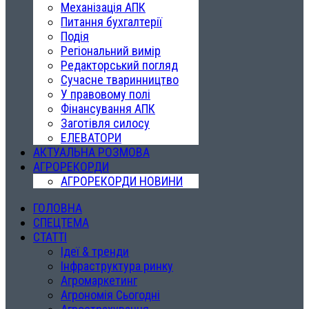
Механізація АПК
Питання бухгалтерії
Подія
Регіональний вимір
Редакторський погляд
Сучасне тваринництво
У правовому полі
Фінансування АПК
Заготівля силосу
ЕЛЕВАТОРИ
АКТУАЛЬНА РОЗМОВА
АГРОРЕКОРДИ
АГРОРЕКОРДИ НОВИНИ
ГОЛОВНА
СПЕЦТЕМА
СТАТТІ
Ідеї & тренди
Інфраструктура ринку
Агромаркетинг
Агрономія Сьогодні