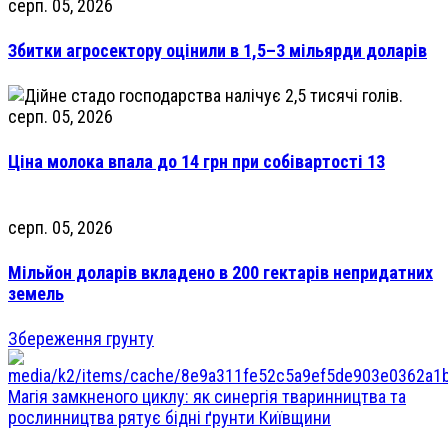
серп. 05, 2026
Збитки агросектору оцінили в 1,5–3 мільярди доларів
серп. 05, 2026
Ціна молока впала до 14 грн при собівартості 13
серп. 05, 2026
Мільйон доларів вкладено в 200 гектарів непридатних
земель
Збереження грунту
Магія замкненого циклу: як синергія тваринництва та
рослинництва рятує бідні ґрунти Київщини