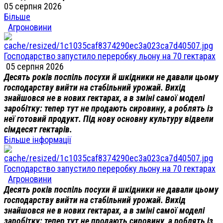
05 серпня 2026
Більше
Агроновини
Господарство запустило переробку льону на 70 гектарах
05 серпня 2026
Десять років поспіль посухи й шкідники не давали цьому
господарству вийти на стабільний урожай. Вихід
знайшовся не в нових гектарах, а в зміні самої моделі
заробітку: тепер тут не продають сировину, а роблять із
неї готовий продукт. Під нову основну культуру відвели
сімдесят гектарів.
Більше інформації
Господарство запустило переробку льону на 70 гектарах
Агроновини
Десять років поспіль посухи й шкідники не давали цьому
господарству вийти на стабільний урожай. Вихід
знайшовся не в нових гектарах, а в зміні самої моделі
заробітку: тепер тут не продають сировину, а роблять із