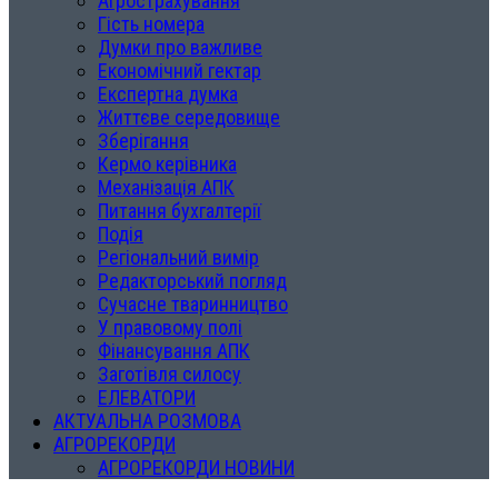
Агрострахування
Гість номера
Думки про важливе
Економічний гектар
Експертна думка
Життєве середовище
Зберігання
Кермо керівника
Механізація АПК
Питання бухгалтерії
Подія
Регіональний вимір
Редакторський погляд
Сучасне тваринництво
У правовому полі
Фінансування АПК
Заготівля силосу
ЕЛЕВАТОРИ
АКТУАЛЬНА РОЗМОВА
АГРОРЕКОРДИ
АГРОРЕКОРДИ НОВИНИ