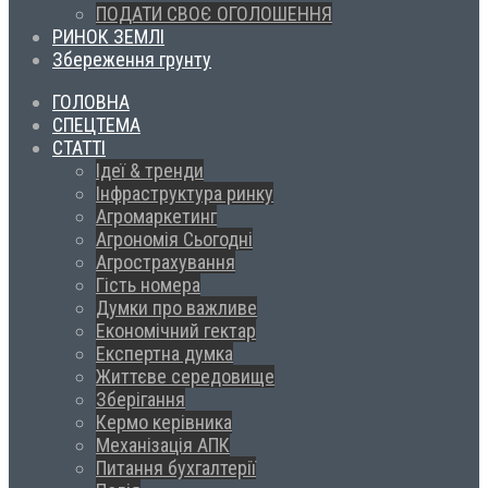
ПОДАТИ СВОЄ ОГОЛОШЕННЯ
РИНОК ЗЕМЛІ
Збереження грунту
ГОЛОВНА
СПЕЦТЕМА
СТАТТІ
Ідеї & тренди
Інфраструктура ринку
Агромаркетинг
Агрономія Сьогодні
Агрострахування
Гість номера
Думки про важливе
Економічний гектар
Експертна думка
Життєве середовище
Зберігання
Кермо керівника
Механізація АПК
Питання бухгалтерії