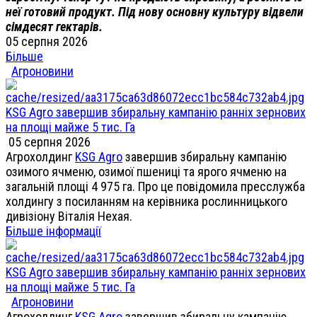
неї готовий продукт. Під нову основну культуру відвели
сімдесят гектарів.
05 серпня 2026
Більше
Агроновини
KSG Agro завершив збиральну кампанію ранніх зернових
на площі майже 5 тис. Га
05 серпня 2026
Агрохолдинг
KSG Agro
завершив збиральну кампанію
озимого ячменю, озимої пшениці та ярого ячменю на
загальній площі 4 975 га. Про це повідомила пресслужба
холдингу з посиланням на керівника рослинницького
дивізіону Віталія Нехая.
Більше інформації
KSG Agro завершив збиральну кампанію ранніх зернових
на площі майже 5 тис. Га
Агроновини
Агрохолдинг
KSG Agro
завершив збиральну кампанію