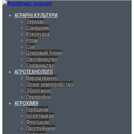
АГРАРНІ КУЛЬТУРИ
Зернові
Соняшник
Кукурудза
Ріпак
Соя
Цукровий буряк
Овочівництво
Садівництво
АГРОТЕХНОЛОГІЇ
Вирощування
Точне землеробство
Зберігання
Переробка
АГРОХІМІЯ
Гербіциди
Інсектициди
Фунгіциди
Протруйники