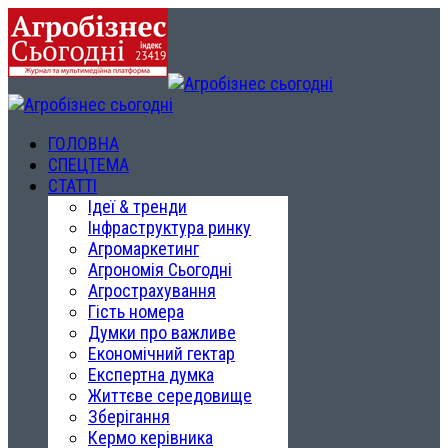
ГОЛОВНА
СПЕЦТЕМА
СТАТТІ
Ідеї & тренди
Інфраструктура ринку
Агромаркетинг
Агрономія Сьогодні
Агрострахування
Гість номера
Думки про важливе
Економічний гектар
Експертна думка
Життєве середовище
Зберігання
Кермо керівника