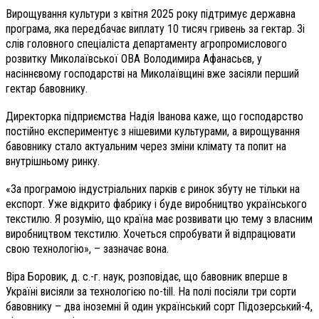
Вирощування культури з квітня 2025 року підтримує державна
програма, яка передбачає виплату 10 тисяч гривень за гектар. Зі
слів головного спеціаліста департаменту агропромислового
розвитку Миколаївської ОВА Володимира Афанасьєв, у
насіннєвому господарстві на Миколаївщині вже засіяли перший
гектар бавовнику.
Директорка підприємства Надія Іванова каже, що господарство
постійно експериментує з нішевими культурами, а вирощування
бавовнику стало актуальним через зміни клімату та попит на
внутрішньому ринку.
«За програмою індустріальних парків є ринок збуту не тільки на
експорт. Уже відкрито фабрику і буде виробництво українського
текстилю. Я розумію, що країна має розвивати цю тему з власним
виробництвом текстилю. Хочеться спробувати й відпрацювати
свою технологію», – зазначає вона.
Віра Боровик, д. с.-г. наук, розповідає, що бавовник вперше в
Україні висіяли за технологією no-till. На полі посіяли три сорти
бавовнику – два іноземні й один український сорт Підозерський-4,