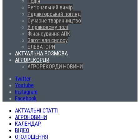
Подія
Регіональний вимір
Редакторський погляд
Сучасне тваринництво
У правовому полі
Фінансування АПК
Заготівля силосу
ЕЛЕВАТОРИ
АКТУАЛЬНА РОЗМОВА
АГРОРЕКОРДИ
АГРОРЕКОРДИ НОВИНИ
Twitter
Youtube
Instagram
Facebook
АКТУАЛЬНІ СТАТТІ
АГРОНОВИНИ
КАЛЕНДАР
ВІДЕО
ОГОЛОШЕННЯ