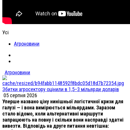
Усі
Агроновини
Агроновини
Збитки агросектору оцінили в 1,5–3 мільярди доларів
05 серпня 2026
Уперше названо ціну нинішньої логістичної кризи для
галузі — і вона вимірюється мільярдами. Заразом
стало відомо, коли альтернативні маршрути
запрацюють на повну і скільки вони насправді здатні
вивезти. Відповідь на друге питання невтішна: