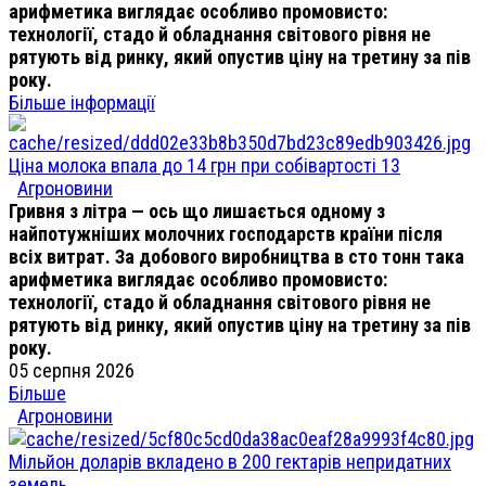
арифметика виглядає особливо промовисто:
технології, стадо й обладнання світового рівня не
рятують від ринку, який опустив ціну на третину за пів
року.
Більше інформації
Ціна молока впала до 14 грн при собівартості 13
Агроновини
Гривня з літра — ось що лишається одному з
найпотужніших молочних господарств країни після
всіх витрат. За добового виробництва в сто тонн така
арифметика виглядає особливо промовисто:
технології, стадо й обладнання світового рівня не
рятують від ринку, який опустив ціну на третину за пів
року.
05 серпня 2026
Більше
Агроновини
Мільйон доларів вкладено в 200 гектарів непридатних
земель