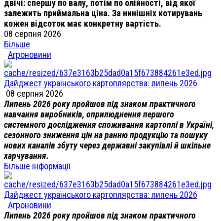
двічі: спершу по валу, потім по олійності, від якої
залежить приймальна ціна. За нинішніх котирувань
кожен відсоток має конкретну вартість.
08 серпня 2026
Більше
Агроновини
Дайджест українського картоплярства: липень 2026
08 серпня 2026
Липень 2026 року пройшов під знаком практичного
навчання виробників, оприлюднення першого
системного дослідження споживання картоплі в Україні,
сезонного зниження цін на ранню продукцію та пошуку
нових каналів збуту через державні закупівлі й шкільне
харчування.
Більше інформації
Дайджест українського картоплярства: липень 2026
Агроновини
Липень 2026 року пройшов під знаком практичного