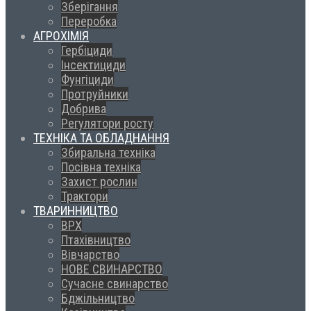
Зберігання
Переробка
АГРОХІМІЯ
Гербіциди
Інсектициди
Фунгіциди
Протруйники
Добрива
Регулятори росту
ТЕХНІКА ТА ОБЛАДНАННЯ
Збиральна техніка
Посівна техніка
Захист рослин
Трактори
ТВАРИННИЦТВО
ВРХ
Птахівництво
Вівчарство
НОВЕ СВИНАРСТВО
Сучасне свинарство
Бджільництво