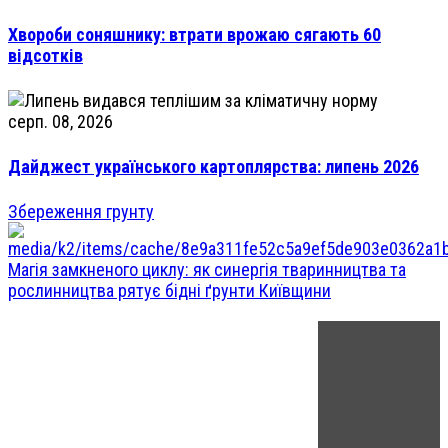
Хвороби соняшнику: втрати врожаю сягають 60
відсотків
серп. 08, 2026
Дайджест українського картоплярства: липень 2026
Збереження грунту
Магія замкненого циклу: як синергія тваринництва та
рослинництва рятує бідні ґрунти Київщини