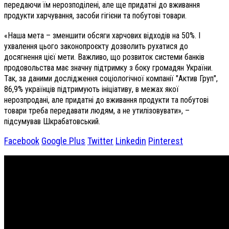
передаючи їм нерозподілені, але ще придатні до вживання
продукти харчування, засоби гігієни та побутові товари.
«Наша мета – зменшити обсяги харчових відходів на 50%. І
ухвалення цього законопроєкту дозволить рухатися до
досягнення цієї мети. Важливо, що розвиток системи банків
продовольства має значну підтримку з боку громадян України.
Так, за даними дослідження соціологічної компанії "Актив Груп",
86,9% українців підтримують ініціативу, в межах якої
нерозпродані, але придатні до вживання продукти та побутові
товари треба передавати людям, а не утилізовувати», –
підсумував Шкрабатовський.
Facebook
Google Plus
Twitter
Linkedin
Pinterest