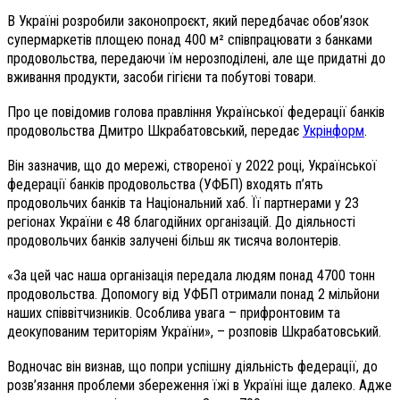
В Україні розробили законопроєкт, який передбачає обов’язок
супермаркетів площею понад 400 м² співпрацювати з банками
продовольства, передаючи їм нерозподілені, але ще придатні до
вживання продукти, засоби гігієни та побутові товари.
Про це повідомив голова правління Української федерації банків
продовольства Дмитро Шкрабатовський, передає
Укрінформ
.
Він зазначив, що до мережі, створеної у 2022 році, Української
федерації банків продовольства (УФБП) входять п’ять
продовольчих банків та Національний хаб. Її партнерами у 23
регіонах України є 48 благодійних організацій. До діяльності
продовольчих банків залучені більш як тисяча волонтерів.
«За цей час наша організація передала людям понад 4700 тонн
продовольства. Допомогу від УФБП отримали понад 2 мільйони
наших співвітчизників. Особлива увага – прифронтовим та
деокупованим територіям України», – розповів Шкрабатовський.
Водночас він визнав, що попри успішну діяльність федерації, до
розв’язання проблеми збереження їжі в Україні іще далеко. Адже