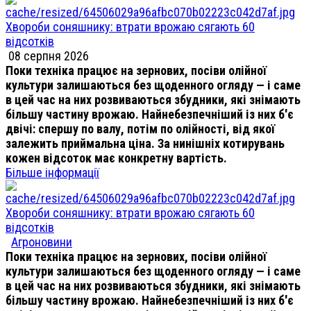
Хвороби соняшнику: втрати врожаю сягають 60
відсотків
08 серпня 2026
Поки техніка працює на зернових, посіви олійної
культури залишаються без щоденного огляду — і саме
в цей час на них розвиваються збудники, які знімають
більшу частину врожаю. Найнебезпечніший із них б'є
двічі: спершу по валу, потім по олійності, від якої
залежить приймальна ціна. За нинішніх котирувань
кожен відсоток має конкретну вартість.
Більше інформації
Хвороби соняшнику: втрати врожаю сягають 60
відсотків
Агроновини
Поки техніка працює на зернових, посіви олійної
культури залишаються без щоденного огляду — і саме
в цей час на них розвиваються збудники, які знімають
більшу частину врожаю. Найнебезпечніший із них б'є