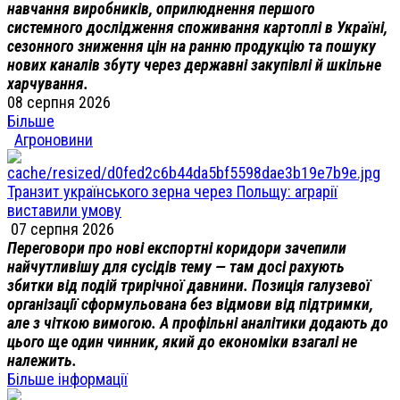
навчання виробників, оприлюднення першого
системного дослідження споживання картоплі в Україні,
сезонного зниження цін на ранню продукцію та пошуку
нових каналів збуту через державні закупівлі й шкільне
харчування.
08 серпня 2026
Більше
Агроновини
Транзит українського зерна через Польщу: аграрії
виставили умову
07 серпня 2026
Переговори про нові експортні коридори зачепили
найчутливішу для сусідів тему — там досі рахують
збитки від подій трирічної давнини. Позиція галузевої
організації сформульована без відмови від підтримки,
але з чіткою вимогою. А профільні аналітики додають до
цього ще один чинник, який до економіки взагалі не
належить.
Більше інформації