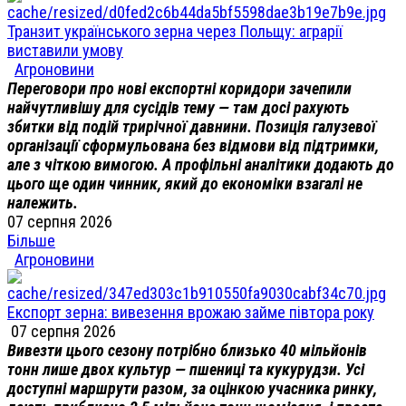
Транзит українського зерна через Польщу: аграрії
виставили умову
Агроновини
Переговори про нові експортні коридори зачепили
найчутливішу для сусідів тему — там досі рахують
збитки від подій трирічної давнини. Позиція галузевої
організації сформульована без відмови від підтримки,
але з чіткою вимогою. А профільні аналітики додають до
цього ще один чинник, який до економіки взагалі не
належить.
07 серпня 2026
Більше
Агроновини
Експорт зерна: вивезення врожаю займе півтора року
07 серпня 2026
Вивезти цього сезону потрібно близько 40 мільйонів
тонн лише двох культур — пшениці та кукурудзи. Усі
доступні маршрути разом, за оцінкою учасника ринку,