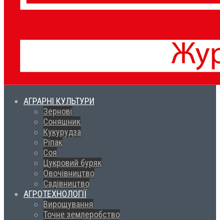
АГРАРНІ КУЛЬТУРИ
Зернові
Соняшник
Кукурудза
Ріпак
Соя
Цукровий буряк
Овочівництво
Садівництво
АГРОТЕХНОЛОГІЇ
Вирощування
Точне землеробство