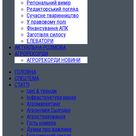
Регіональний вимір
Редакторський погляд
Сучасне тваринництво
У правовому полі
Фінансування АПК
Заготівля силосу
ЕЛЕВАТОРИ
АКТУАЛЬНА РОЗМОВА
АГРОРЕКОРДИ
АГРОРЕКОРДИ НОВИНИ
ГОЛОВНА
СПЕЦТЕМА
СТАТТІ
Ідеї & тренди
Інфраструктура ринку
Агромаркетинг
Агрономія Сьогодні
Агрострахування
Гість номера
Думки про важливе
Економічний гектар