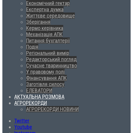
Економічний гектар
Експертна думка
Життєве середовище
Зберігання
Кермо керівника
Механізація АПК
Питання бухгалтерії
Подія
Регіональний вимір
Редакторський погляд
Сучасне тваринництво
У правовому полі
Фінансування АПК
Заготівля силосу
ЕЛЕВАТОРИ
АКТУАЛЬНА РОЗМОВА
АГРОРЕКОРДИ
АГРОРЕКОРДИ НОВИНИ
Twitter
Youtube