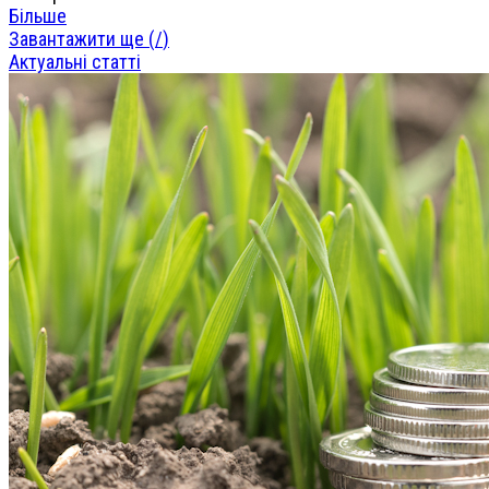
Більше
Завантажити ще (
/
)
Актуальні статті