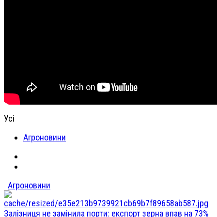
Усі
Агроновини
Агроновини
Залізниця не замінила порти: експорт зерна впав на 73%