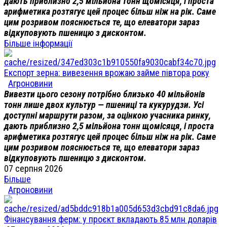
дають приблизно 2,5 мільйона тонн щомісяця, і проста
арифметика розтягує цей процес більш ніж на рік. Саме
цим розривом пояснюється те, що елеватори зараз
відкуповують пшеницю з дисконтом.
Більше інформації
Експорт зерна: вивезення врожаю займе півтора року
Агроновини
Вивезти цього сезону потрібно близько 40 мільйонів
тонн лише двох культур — пшениці та кукурудзи. Усі
доступні маршрути разом, за оцінкою учасника ринку,
дають приблизно 2,5 мільйона тонн щомісяця, і проста
арифметика розтягує цей процес більш ніж на рік. Саме
цим розривом пояснюється те, що елеватори зараз
відкуповують пшеницю з дисконтом.
07 серпня 2026
Більше
Агроновини
Фінансування ферм: у проєкт вкладають 85 млн доларів