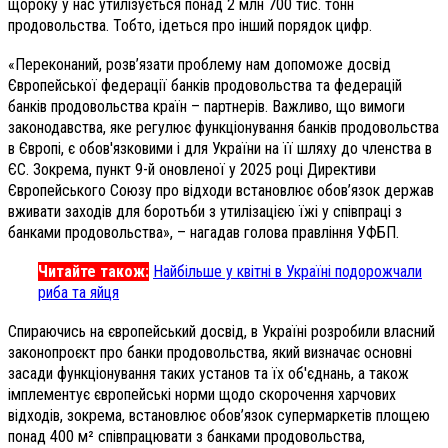
щороку у нас утилізується понад 2 млн 700 тис. тонн
продовольства. Тобто, ідеться про інший порядок цифр.
«Переконаний, розв’язати проблему нам допоможе досвід
Європейської федерації банків продовольства та федерацій
банків продовольства країн – партнерів. Важливо, що вимоги
законодавства, яке регулює функціонування банків продовольства
в Європі, є обов'язковими і для України на її шляху до членства в
ЄС. Зокрема, пункт 9-й оновленої у 2025 році Директиви
Європейського Союзу про відходи встановлює обов’язок держав
вживати заходів для боротьби з утилізацією їжі у співпраці з
банками продовольства», – нагадав голова правління УФБП.
Читайте також:
Найбільше у квітні в Україні подорожчали
риба та яйця
Спираючись на європейський досвід, в Україні розробили власний
законопроєкт про банки продовольства, який визначає основні
засади функціонування таких установ та їх об'єднань, а також
імплементує європейські норми щодо скорочення харчових
відходів, зокрема, встановлює обов’язок супермаркетів площею
понад 400 м² співпрацювати з банками продовольства,