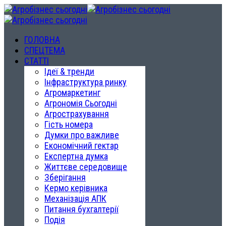
ГОЛОВНА
СПЕЦТЕМА
СТАТТІ
Ідеї & тренди
Інфраструктура ринку
Агромаркетинг
Агрономія Сьогодні
Агрострахування
Гість номера
Думки про важливе
Економічний гектар
Експертна думка
Життєве середовище
Зберігання
Кермо керівника
Механізація АПК
Питання бухгалтерії
Подія