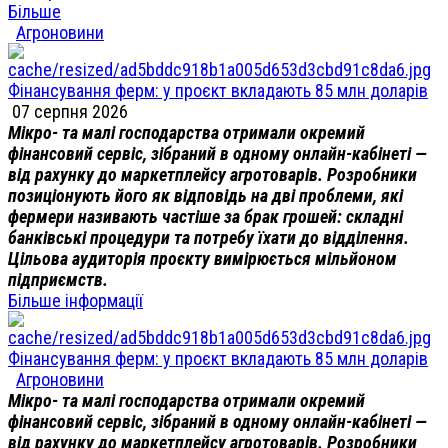
Більше
Агроновини
Фінансування ферм: у проєкт вкладають 85 млн доларів
07 серпня 2026
Мікро- та малі господарства отримали окремий
фінансовий сервіс, зібраний в одному онлайн-кабінеті —
від рахунку до маркетплейсу агротоварів. Розробники
позиціонують його як відповідь на дві проблеми, які
фермери називають частіше за брак грошей: складні
банківські процедури та потребу їхати до відділення.
Цільова аудиторія проєкту вимірюється мільйоном
підприємств.
Більше інформації
Фінансування ферм: у проєкт вкладають 85 млн доларів
Агроновини
Мікро- та малі господарства отримали окремий
фінансовий сервіс, зібраний в одному онлайн-кабінеті —
від рахунку до маркетплейсу агротоварів. Розробники