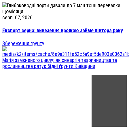
серп. 07, 2026
Експорт зерна: вивезення врожаю займе півтора року
Збереження грунту
Магія замкненого циклу: як синергія тваринництва та
рослинництва рятує бідні ґрунти Київщини