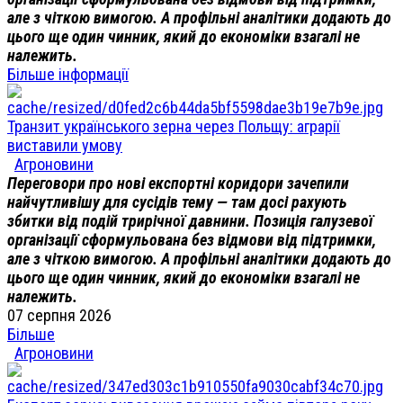
але з чіткою вимогою. А профільні аналітики додають до
цього ще один чинник, який до економіки взагалі не
належить.
Більше інформації
Транзит українського зерна через Польщу: аграрії
виставили умову
Агроновини
Переговори про нові експортні коридори зачепили
найчутливішу для сусідів тему — там досі рахують
збитки від подій трирічної давнини. Позиція галузевої
організації сформульована без відмови від підтримки,
але з чіткою вимогою. А профільні аналітики додають до
цього ще один чинник, який до економіки взагалі не
належить.
07 серпня 2026
Більше
Агроновини