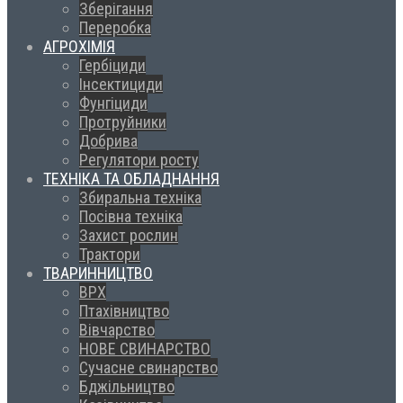
Зберігання
Переробка
АГРОХІМІЯ
Гербіциди
Інсектициди
Фунгіциди
Протруйники
Добрива
Регулятори росту
ТЕХНІКА ТА ОБЛАДНАННЯ
Збиральна техніка
Посівна техніка
Захист рослин
Трактори
ТВАРИННИЦТВО
ВРХ
Птахівництво
Вівчарство
НОВЕ СВИНАРСТВО
Сучасне свинарство
Бджільництво