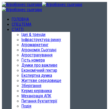
ГОЛОВНА
СПЕЦТЕМА
СТАТТІ
Ідеї & тренди
Інфраструктура ринку
Агромаркетинг
Агрономія Сьогодні
Агрострахування
Гість номера
Думки про важливе
Економічний гектар
Експертна думка
Життєве середовище
Зберігання
Кермо керівника
Механізація АПК
Питання бухгалтерії
Подія