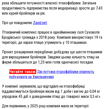
раза збільшити потужності власної птахофабрики. Загальна
продуктивність підприємства після модернізації зросте до 7,43
млн курей-бройлерів на рік.
Про це повідомляє
Zaxid.net
.
Птахівничий комплекс працює в однойменному селі Суховоля
Бродівської громади з 2018 року. Компанія використовує 19 га
території, де наразі птицю утримують у 10 пташниках.
Проєкт розширення передбачає добудову ще шести пташників
для вирощування бройлерів. Завдяки цьому кількість птиці на
фермі збільшиться до 1,23 млн голів одночасної посадки.
Читайте також:
Дві потужні птахофабрики планують
побудувати на Хмельниччині
У компанії зауважили, що відгодівлі на птахофабриці
піддаватимуться бройлери віком від 1 доби і вагою до 0,04 кг
упродовж 45 діб з доведенням птиці до товарної маси 3,5 кг».
Для порівняння, у 2025 році компанія мала на території