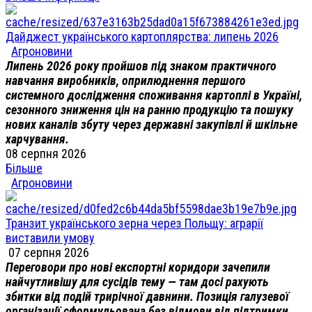
Дайджест українського картоплярства: липень 2026
Агроновини
Липень 2026 року пройшов під знаком практичного
навчання виробників, оприлюднення першого
системного дослідження споживання картоплі в Україні,
сезонного зниження цін на ранню продукцію та пошуку
нових каналів збуту через державні закупівлі й шкільне
харчування.
08 серпня 2026
Більше
Агроновини
Транзит українського зерна через Польщу: аграрії
виставили умову
07 серпня 2026
Переговори про нові експортні коридори зачепили
найчутливішу для сусідів тему — там досі рахують
збитки від подій трирічної давнини. Позиція галузевої
організації сформульована без відмови від підтримки,