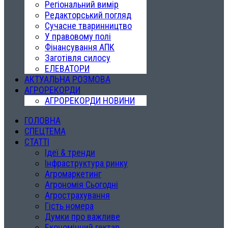
Регіональний вимір
Редакторський погляд
Сучасне тваринництво
У правовому полі
Фінансування АПК
Заготівля силосу
ЕЛЕВАТОРИ
АКТУАЛЬНА РОЗМОВА
АГРОРЕКОРДИ
АГРОРЕКОРДИ НОВИНИ
ГОЛОВНА
СПЕЦТЕМА
СТАТТІ
Ідеї & тренди
Інфраструктура ринку
Агромаркетинг
Агрономія Сьогодні
Агрострахування
Гість номера
Думки про важливе
Економічний гектар