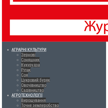
АГРАРНІ КУЛЬТУРИ
Зернові
Соняшник
Кукурудза
Ріпак
Соя
Цукровий буряк
Овочівництво
Садівництво
АГРОТЕХНОЛОГІЇ
Вирощування
Точне землеробство