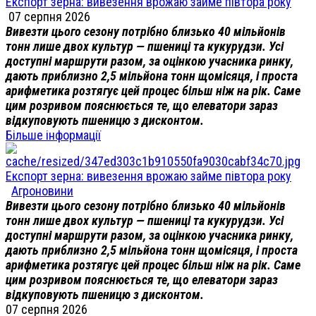
Експорт зерна: вивезення врожаю займе півтора року
07 серпня 2026
Вивезти цього сезону потрібно близько 40 мільйонів
тонн лише двох культур — пшениці та кукурудзи. Усі
доступні маршрути разом, за оцінкою учасника ринку,
дають приблизно 2,5 мільйона тонн щомісяця, і проста
арифметика розтягує цей процес більш ніж на рік. Саме
цим розривом пояснюється те, що елеватори зараз
відкуповують пшеницю з дисконтом.
Більше інформації
Експорт зерна: вивезення врожаю займе півтора року
Агроновини
Вивезти цього сезону потрібно близько 40 мільйонів
тонн лише двох культур — пшениці та кукурудзи. Усі
доступні маршрути разом, за оцінкою учасника ринку,
дають приблизно 2,5 мільйона тонн щомісяця, і проста
арифметика розтягує цей процес більш ніж на рік. Саме
цим розривом пояснюється те, що елеватори зараз
відкуповують пшеницю з дисконтом.
07 серпня 2026