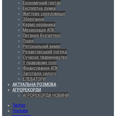
Економічний гектар
Експертна думка
Життєве середовище
Зберігання
Кермо керівника
Механізація АПК
Питання бухгалтерії
Подія
Регіональний вимір
Редакторський погляд
Сучасне тваринництво
У правовому полі
Фінансування АПК
Заготівля силосу
ЕЛЕВАТОРИ
АКТУАЛЬНА РОЗМОВА
АГРОРЕКОРДИ
АГРОРЕКОРДИ НОВИНИ
Twitter
Youtube