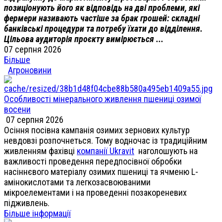
позиціонують його як відповідь на дві проблеми, які
фермери називають частіше за брак грошей: складні
банківські процедури та потребу їхати до відділення.
Цільова аудиторія проєкту вимірюється ...
07 серпня 2026
Більше
Агроновини
Особливості мінерального живлення пшениці озимої
восени
07 серпня 2026
Осіння посівна кампанія озимих зернових культур
невдовзі розпочнеться. Тому водночас із традиційним
живленням фахівці
компанії Ukravit
наголошують на
важливості проведення передпосівної обробки
насіннєвого матеріалу озимих пшениці та ячменю L-
амінокислотами та легкозасвоюваними
мікроелементами і на проведенні позакореневих
підживлень.
Більше інформації