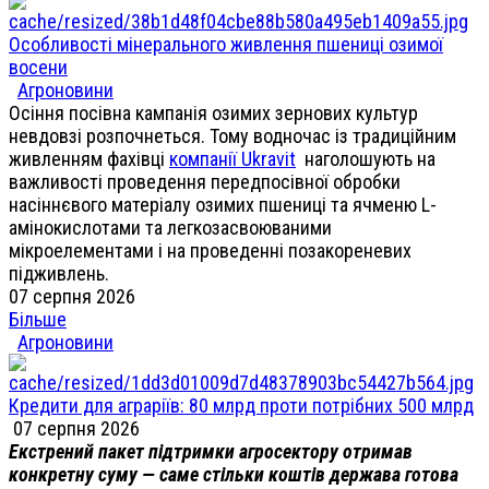
Особливості мінерального живлення пшениці озимої
восени
Агроновини
Осіння посівна кампанія озимих зернових культур
невдовзі розпочнеться. Тому водночас із традиційним
живленням фахівці
компанії Ukravit
наголошують на
важливості проведення передпосівної обробки
насіннєвого матеріалу озимих пшениці та ячменю L-
амінокислотами та легкозасвоюваними
мікроелементами і на проведенні позакореневих
підживлень.
07 серпня 2026
Більше
Агроновини
Кредити для аграріїв: 80 млрд проти потрібних 500 млрд
07 серпня 2026
Екстрений пакет підтримки агросектору отримав
конкретну суму — саме стільки коштів держава готова