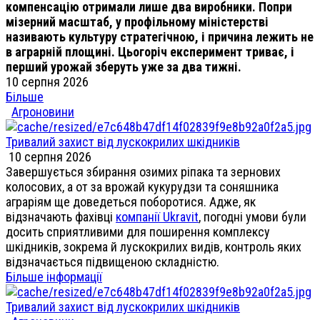
компенсацію отримали лише два виробники. Попри
мізерний масштаб, у профільному міністерстві
називають культуру стратегічною, і причина лежить не
в аграрній площині. Цьогоріч експеримент триває, і
перший урожай зберуть уже за два тижні.
10 серпня 2026
Більше
Агроновини
Тривалий захист від лускокрилих шкідників
10 серпня 2026
Завершується збирання озимих ріпака та зернових
колосових, а от за врожай кукурудзи та соняшника
аграріям ще доведеться поборотися. Адже, як
відзначають фахівці
компанії Ukravit
, погодні умови були
досить сприятливими для поширення комплексу
шкідників, зокрема й лускокрилих видів, контроль яких
відзначається підвищеною складністю.
Більше інформації
Тривалий захист від лускокрилих шкідників