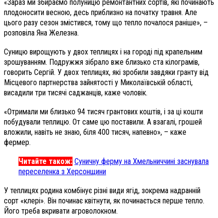
«Зараз ми збираємо полуницю ремонтантних сортів, які починають
плодоносити весною, десь приблизно на початку травня. Але
цього разу сезон змістився, тому що тепло почалося раніше», –
розповіла Яна Железна.
Суницю вирощують у двох теплицях і на городі під крапельним
зрошуванням. Подружжя зібрало вже близько ста кілограмів,
говорить Сергій. У двох теплицях, які зробили завдяки гранту від
Місцевого партнерства зайнятості у Миколаївській області,
висадили три тисячі саджанців, каже чоловік.
«Отримали ми близько 94 тисяч грантових коштів, і за ці кошти
побудували теплицю. От саме цю поставили. А взагалі, грошей
вложили, навіть не знаю, біля 400 тисяч, напевно», – каже
фермер.
Читайте також:
Суничну ферму на Хмельниччині заснувала
переселенка з Херсонщини
У теплицях родина комбінує різні види ягід, зокрема надранній
сорт «клері». Він починає квітнути, як починається перше тепло.
Його треба вкривати агроволокном.