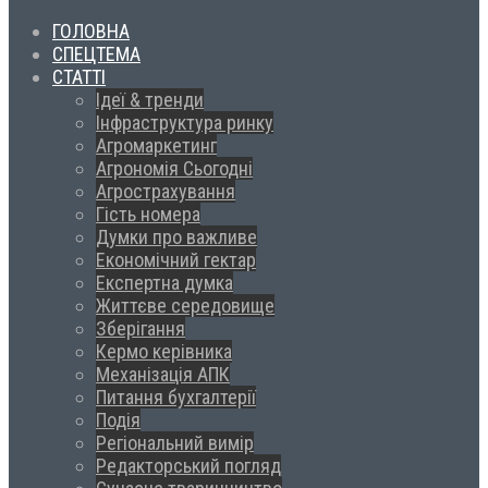
ГОЛОВНА
СПЕЦТЕМА
СТАТТІ
Ідеї & тренди
Інфраструктура ринку
Агромаркетинг
Агрономія Сьогодні
Агрострахування
Гість номера
Думки про важливе
Економічний гектар
Експертна думка
Життєве середовище
Зберігання
Кермо керівника
Механізація АПК
Питання бухгалтерії
Подія
Регіональний вимір
Редакторський погляд