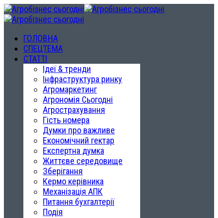
ГОЛОВНА
СПЕЦТЕМА
СТАТТІ
Ідеї & тренди
Інфраструктура ринку
Агромаркетинг
Агрономія Сьогодні
Агрострахування
Гість номера
Думки про важливе
Економічний гектар
Експертна думка
Життєве середовище
Зберігання
Кермо керівника
Механізація АПК
Питання бухгалтерії
Подія