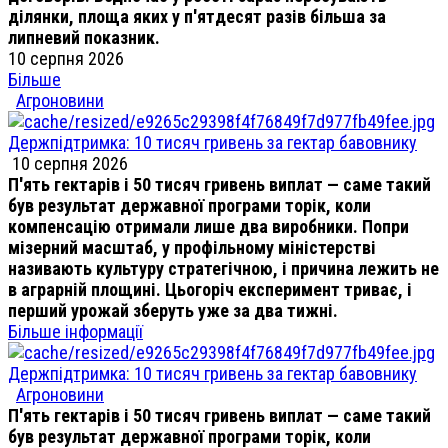
ділянки, площа яких у п'ятдесят разів більша за
липневий показник.
10 серпня 2026
Більше
Агроновини
Держпідтримка: 10 тисяч гривень за гектар бавовнику
10 серпня 2026
П'ять гектарів і 50 тисяч гривень виплат — саме такий
був результат державної програми торік, коли
компенсацію отримали лише два виробники. Попри
мізерний масштаб, у профільному міністерстві
називають культуру стратегічною, і причина лежить не
в аграрній площині. Цьогоріч експеримент триває, і
перший урожай зберуть уже за два тижні.
Більше інформації
Держпідтримка: 10 тисяч гривень за гектар бавовнику
Агроновини
П'ять гектарів і 50 тисяч гривень виплат — саме такий
був результат державної програми торік, коли