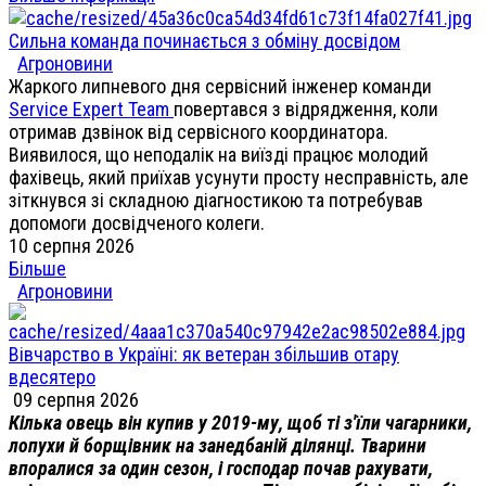
Сильна команда починається з обміну досвідом
Агроновини
Жаркого липневого дня сервісний інженер команди
Service Expert Team
повертався з відрядження, коли
отримав дзвінок від сервісного координатора.
Виявилося, що неподалік на виїзді працює молодий
фахівець, який приїхав усунути просту несправність, але
зіткнувся зі складною діагностикою та потребував
допомоги досвідченого колеги.
10 серпня 2026
Більше
Агроновини
Вівчарство в Україні: як ветеран збільшив отару
вдесятеро
09 серпня 2026
Кілька овець він купив у 2019-му, щоб ті з'їли чагарники,
лопухи й борщівник на занедбаній ділянці. Тварини
впоралися за один сезон, і господар почав рахувати,