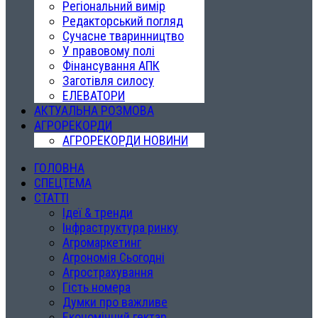
Регіональний вимір
Редакторський погляд
Сучасне тваринництво
У правовому полі
Фінансування АПК
Заготівля силосу
ЕЛЕВАТОРИ
АКТУАЛЬНА РОЗМОВА
АГРОРЕКОРДИ
АГРОРЕКОРДИ НОВИНИ
ГОЛОВНА
СПЕЦТЕМА
СТАТТІ
Ідеї & тренди
Інфраструктура ринку
Агромаркетинг
Агрономія Сьогодні
Агрострахування
Гість номера
Думки про важливе
Економічний гектар