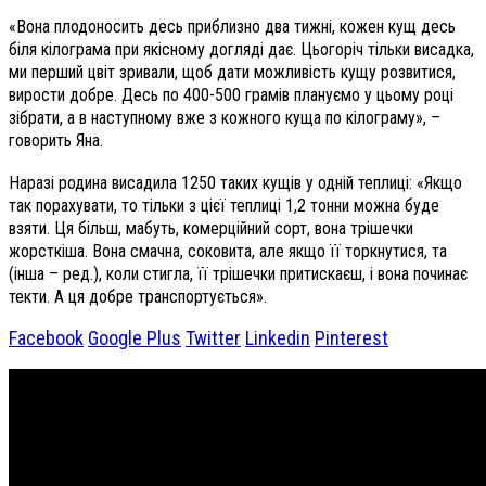
«Вона плодоносить десь приблизно два тижні, кожен кущ десь
біля кілограма при якісному догляді дає. Цьогоріч тільки висадка,
ми перший цвіт зривали, щоб дати можливість кущу розвитися,
вирости добре. Десь по 400-500 грамів плануємо у цьому році
зібрати, а в наступному вже з кожного куща по кілограму», –
говорить Яна.
Наразі родина висадила 1250 таких кущів у одній теплиці: «Якщо
так порахувати, то тільки з цієї теплиці 1,2 тонни можна буде
взяти. Ця більш, мабуть, комерційний сорт, вона трішечки
жорсткіша. Вона смачна, соковита, але якщо її торкнутися, та
(інша – ред.), коли стигла, її трішечки притискаєш, і вона починає
текти. А ця добре транспортується».
Facebook
Google Plus
Twitter
Linkedin
Pinterest