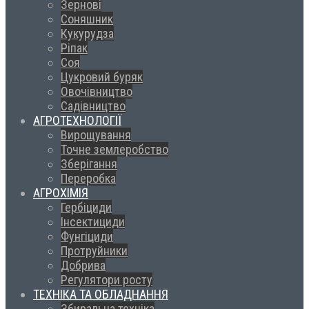
Зернові
Соняшник
Кукурудза
Ріпак
Соя
Цукровий буряк
Овочівництво
Садівництво
АГРОТЕХНОЛОГІЇ
Вирощування
Точне землеробство
Зберігання
Переробка
АГРОХІМІЯ
Гербіциди
Інсектициди
Фунгіциди
Протруйники
Добрива
Регулятори росту
ТЕХНІКА ТА ОБЛАДНАННЯ
Збиральна техніка