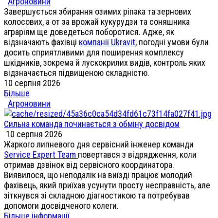
Агроновини
Завершується збирання озимих ріпака та зернових
колосових, а от за врожай кукурудзи та соняшника
аграріям ще доведеться поборотися. Адже, як
відзначають фахівці
компанії Ukravit
, погодні умови були
досить сприятливими для поширення комплексу
шкідників, зокрема й лускокрилих видів, контроль яких
відзначається підвищеною складністю.
10 серпня 2026
Більше
Агроновини
Сильна команда починається з обміну досвідом
10 серпня 2026
Жаркого липневого дня сервісний інженер команди
Service Expert Team
повертався з відрядження, коли
отримав дзвінок від сервісного координатора.
Виявилося, що неподалік на виїзді працює молодий
фахівець, який приїхав усунути просту несправність, але
зіткнувся зі складною діагностикою та потребував
допомоги досвідченого колеги.
Більше інформації