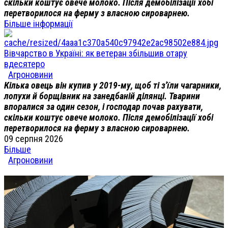
скільки коштує овече молоко. Після демобілізації хобі
перетворилося на ферму з власною сироварнею.
Більше інформації
Вівчарство в Україні: як ветеран збільшив отару
вдесятеро
Агроновини
Кілька овець він купив у 2019-му, щоб ті з'їли чагарники,
лопухи й борщівник на занедбаній ділянці. Тварини
впоралися за один сезон, і господар почав рахувати,
скільки коштує овече молоко. Після демобілізації хобі
перетворилося на ферму з власною сироварнею.
09 серпня 2026
Більше
Агроновини