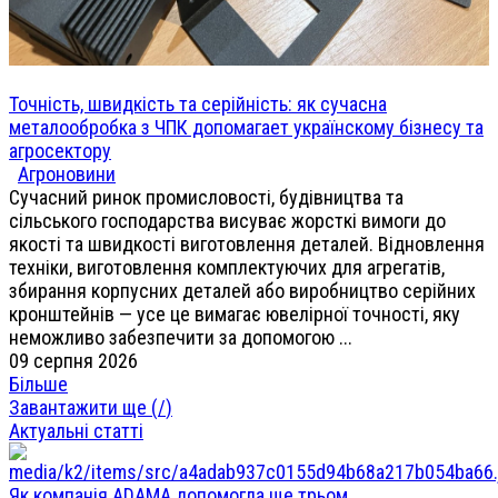
Точність, швидкість та серійність: як сучасна
металообробка з ЧПК допомагает українскому бізнесу та
агросектору
Агроновини
Сучасний ринок промисловості, будівництва та
сільського господарства висуває жорсткі вимоги до
якості та швидкості виготовлення деталей. Відновлення
техніки, виготовлення комплектуючих для агрегатів,
збирання корпусних деталей або виробництво серійних
кронштейнів — усе це вимагає ювелірної точності, яку
неможливо забезпечити за допомогою ...
09 серпня 2026
Більше
Завантажити ще (
/
)
Актуальні статті
Як компанія ADAMA допомогла ще трьом ...