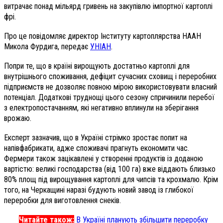
витрачає понад мільярд гривень на закупівлю імпортної картоплі
фрі.
Про це повідомляє директор Інституту картоплярства НААН
Микола Фурдига, передає
УНІАН
.
Попри те, що в країні вирощують достатньо картоплі для
внутрішнього споживання, дефіцит сучасних сховищ і переробних
підприємств не дозволяє повною мірою використовувати власний
потенціал. Додаткові труднощі цього сезону спричинили перебої
з електропостачанням, які негативно вплинули на зберігання
врожаю.
Експерт зазначив, що в Україні стрімко зростає попит на
напівфабрикати, адже споживачі прагнуть економити час.
Фермери також зацікавлені у створенні продуктів із доданою
вартістю: великі господарства (від 100 га) вже віддають близько
80% площ під вирощування картоплі для чипсів та крохмалю. Крім
того, на Черкащині наразі будують новий завод із глибокої
переробки для виготовлення снеків.
Читайте також:
В Україні планують збільшити переробку