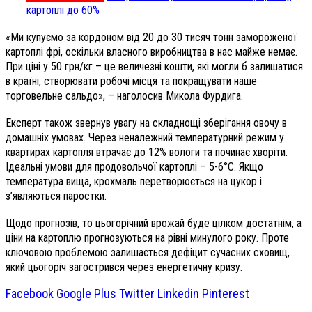
картоплі до 60%
«Ми купуємо за кордоном від 20 до 30 тисяч тонн замороженої
картоплі фрі, оскільки власного виробництва в нас майже немає.
При ціні у 50 грн/кг – це величезні кошти, які могли б залишатися
в країні, створювати робочі місця та покращувати наше
торговельне сальдо», – наголосив Микола Фурдига.
Експерт також звернув увагу на складнощі зберігання овочу в
домашніх умовах. Через неналежний температурний режим у
квартирах картопля втрачає до 12% вологи та починає хворіти.
Ідеальні умови для продовольчої картоплі – 5-6°C. Якщо
температура вища, крохмаль перетворюється на цукор і
з’являються паростки.
Щодо прогнозів, то цьогорічний врожай буде цілком достатнім, а
ціни на картоплю прогнозуються на рівні минулого року. Проте
ключовою проблемою залишається дефіцит сучасних сховищ,
який цьогоріч загострився через енергетичну кризу.
Facebook
Google Plus
Twitter
Linkedin
Pinterest