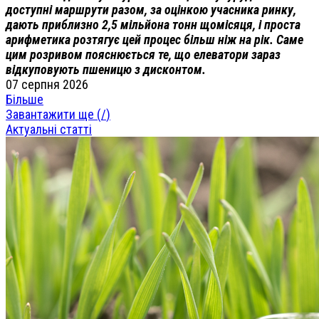
доступні маршрути разом, за оцінкою учасника ринку,
дають приблизно 2,5 мільйона тонн щомісяця, і проста
арифметика розтягує цей процес більш ніж на рік. Саме
цим розривом пояснюється те, що елеватори зараз
відкуповують пшеницю з дисконтом.
07 серпня 2026
Більше
Завантажити ще (
/
)
Актуальні статті