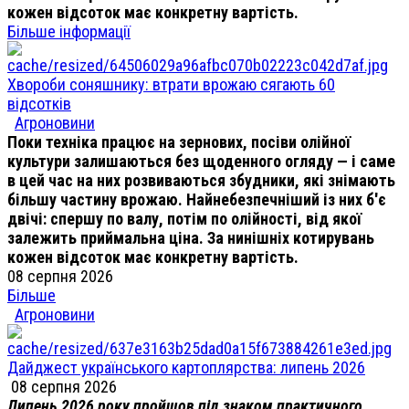
кожен відсоток має конкретну вартість.
Більше інформації
Хвороби соняшнику: втрати врожаю сягають 60
відсотків
Агроновини
Поки техніка працює на зернових, посіви олійної
культури залишаються без щоденного огляду — і саме
в цей час на них розвиваються збудники, які знімають
більшу частину врожаю. Найнебезпечніший із них б'є
двічі: спершу по валу, потім по олійності, від якої
залежить приймальна ціна. За нинішніх котирувань
кожен відсоток має конкретну вартість.
08 серпня 2026
Більше
Агроновини
Дайджест українського картоплярства: липень 2026
08 серпня 2026
Липень 2026 року пройшов під знаком практичного