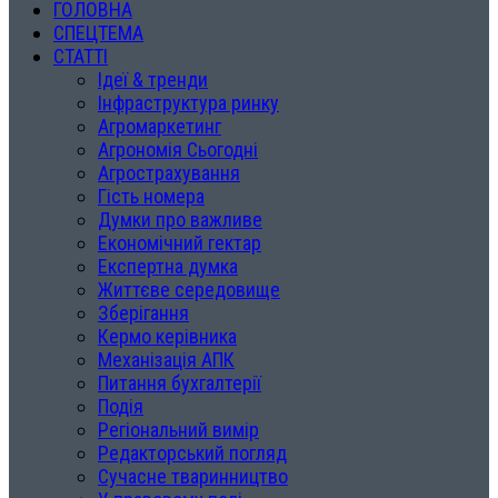
ГОЛОВНА
СПЕЦТЕМА
СТАТТІ
Ідеї & тренди
Інфраструктура ринку
Агромаркетинг
Агрономія Сьогодні
Агрострахування
Гість номера
Думки про важливе
Економічний гектар
Експертна думка
Життєве середовище
Зберігання
Кермо керівника
Механізація АПК
Питання бухгалтерії
Подія
Регіональний вимір
Редакторський погляд
Сучасне тваринництво