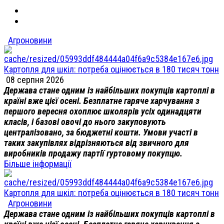
Агроновини
Картопля для шкіл: потреба оцінюється в 180 тисяч тонн
08 серпня 2026
Держава стане одним із найбільших покупців картоплі в
країні вже цієї осені. Безплатне гаряче харчування з
першого вересня охоплює школярів усіх одинадцяти
класів, і базові овочі до нього закуповують
централізовано, за бюджетні кошти. Умови участі в
таких закупівлях відрізняються від звичного для
виробників продажу партії гуртовому покупцю.
Більше інформації
Картопля для шкіл: потреба оцінюється в 180 тисяч тонн
Агроновини
Держава стане одним із найбільших покупців картоплі в