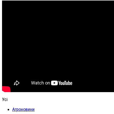
Усі
Агроновини