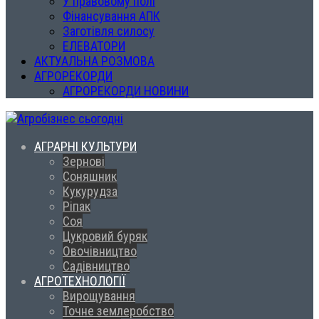
У правовому полі
Фінансування АПК
Заготівля силосу
ЕЛЕВАТОРИ
АКТУАЛЬНА РОЗМОВА
АГРОРЕКОРДИ
АГРОРЕКОРДИ НОВИНИ
АГРАРНІ КУЛЬТУРИ
Зернові
Соняшник
Кукурудза
Ріпак
Соя
Цукровий буряк
Овочівництво
Садівництво
АГРОТЕХНОЛОГІЇ
Вирощування
Точне землеробство