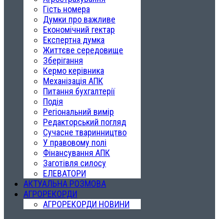
Гість номера
Думки про важливе
Економічний гектар
Експертна думка
Життєве середовище
Зберігання
Кермо керівника
Механізація АПК
Питання бухгалтерії
Подія
Регіональний вимір
Редакторський погляд
Сучасне тваринництво
У правовому полі
Фінансування АПК
Заготівля силосу
ЕЛЕВАТОРИ
АКТУАЛЬНА РОЗМОВА
АГРОРЕКОРДИ
АГРОРЕКОРДИ НОВИНИ