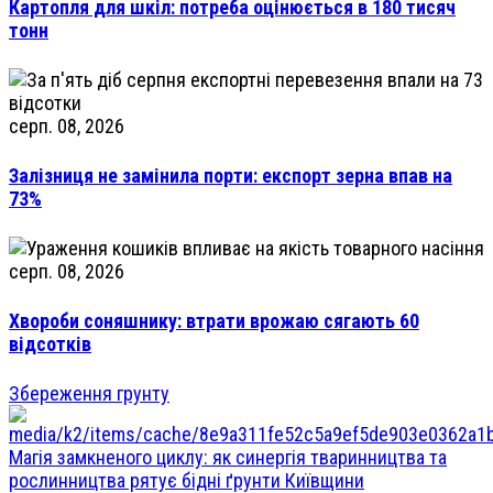
Картопля для шкіл: потреба оцінюється в 180 тисяч
тонн
серп. 08, 2026
Залізниця не замінила порти: експорт зерна впав на
73%
серп. 08, 2026
Хвороби соняшнику: втрати врожаю сягають 60
відсотків
Збереження грунту
Магія замкненого циклу: як синергія тваринництва та
рослинництва рятує бідні ґрунти Київщини