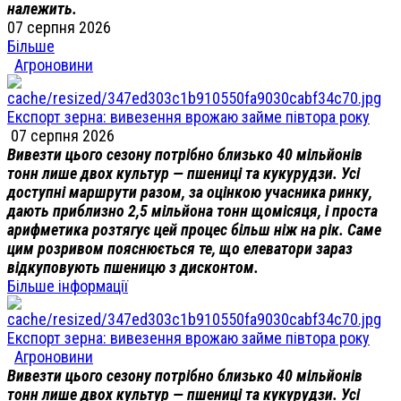
належить.
07 серпня 2026
Більше
Агроновини
Експорт зерна: вивезення врожаю займе півтора року
07 серпня 2026
Вивезти цього сезону потрібно близько 40 мільйонів
тонн лише двох культур — пшениці та кукурудзи. Усі
доступні маршрути разом, за оцінкою учасника ринку,
дають приблизно 2,5 мільйона тонн щомісяця, і проста
арифметика розтягує цей процес більш ніж на рік. Саме
цим розривом пояснюється те, що елеватори зараз
відкуповують пшеницю з дисконтом.
Більше інформації
Експорт зерна: вивезення врожаю займе півтора року
Агроновини
Вивезти цього сезону потрібно близько 40 мільйонів
тонн лише двох культур — пшениці та кукурудзи. Усі