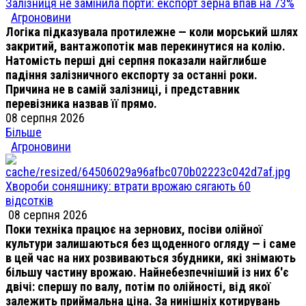
Залізниця не замінила порти: експорт зерна впав на 73%
Агроновини
Логіка підказувала протилежне — коли морський шлях
закритий, вантажопотік мав перекинутися на колію.
Натомість перші дні серпня показали найглибше
падіння залізничного експорту за останні роки.
Причина не в самій залізниці, і представник
перевізника назвав її прямо.
08 серпня 2026
Більше
Агроновини
Хвороби соняшнику: втрати врожаю сягають 60
відсотків
08 серпня 2026
Поки техніка працює на зернових, посіви олійної
культури залишаються без щоденного огляду — і саме
в цей час на них розвиваються збудники, які знімають
більшу частину врожаю. Найнебезпечніший із них б'є
двічі: спершу по валу, потім по олійності, від якої
залежить приймальна ціна. За нинішніх котирувань