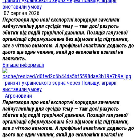
Транзит українського зерна через Польщу: аграрії
виставили умову
07 серпня 2026
Переговори про нові експортні коридори зачепили
найчутливішу для сусідів тему — там досі рахують
збитки від подій трирічної давнини. Позиція галузевої
організації сформульована без відмови від підтримки,
але з чіткою вимогою. А профільні аналітики додають до
цього ще один чинник, який до економіки взагалі не
належить.
Більше інформації
Транзит українського зерна через Польщу: аграрії
виставили умову
Агроновини
Переговори про нові експортні коридори зачепили
найчутливішу для сусідів тему — там досі рахують
збитки від подій трирічної давнини. Позиція галузевої
організації сформульована без відмови від підтримки,
але з чіткою вимогою. А профільні аналітики додають до
цього ще один чинник, який до економіки взагалі не