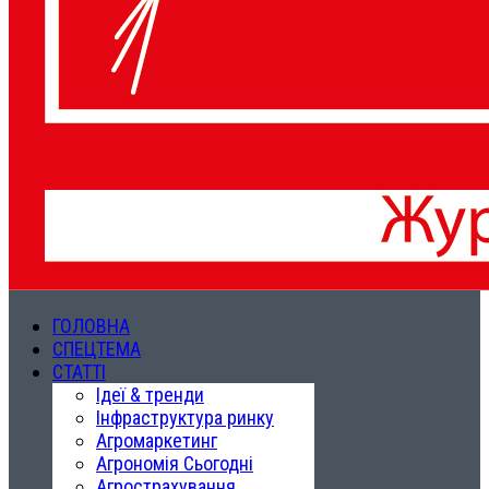
ГОЛОВНА
СПЕЦТЕМА
СТАТТІ
Ідеї & тренди
Інфраструктура ринку
Агромаркетинг
Агрономія Сьогодні
Агрострахування