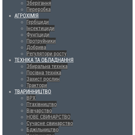
Зберігання
Переробка
АГРОХІМІЯ
Гербіциди
Інсектициди
Фунгіциди
Протруйники
Добрива
Регулятори росту
ТЕХНІКА ТА ОБЛАДНАННЯ
Збиральна техніка
Посівна техніка
Захист рослин
Трактори
ТВАРИННИЦТВО
ВРХ
Птахівництво
Вівчарство
НОВЕ СВИНАРСТВО
Сучасне свинарство
Бджільництво