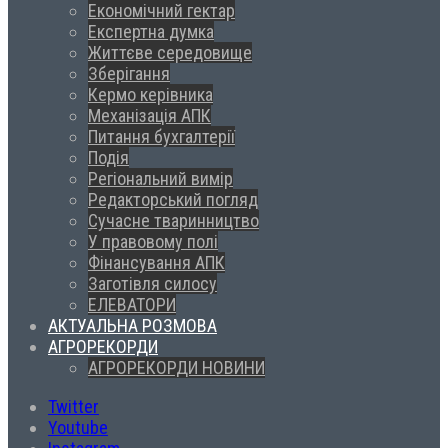
Економічний гектар
Експертна думка
Життєве середовище
Зберігання
Кермо керівника
Механізація АПК
Питання бухгалтерії
Подія
Регіональний вимір
Редакторський погляд
Сучасне тваринництво
У правовому полі
Фінансування АПК
Заготівля силосу
ЕЛЕВАТОРИ
АКТУАЛЬНА РОЗМОВА
АГРОРЕКОРДИ
АГРОРЕКОРДИ НОВИНИ
Twitter
Youtube