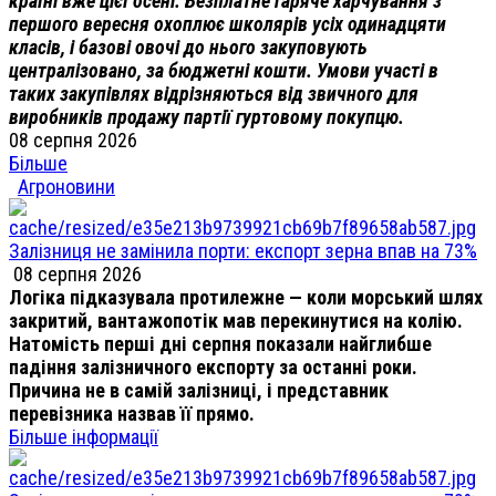
країні вже цієї осені. Безплатне гаряче харчування з
першого вересня охоплює школярів усіх одинадцяти
класів, і базові овочі до нього закуповують
централізовано, за бюджетні кошти. Умови участі в
таких закупівлях відрізняються від звичного для
виробників продажу партії гуртовому покупцю.
08 серпня 2026
Більше
Агроновини
Залізниця не замінила порти: експорт зерна впав на 73%
08 серпня 2026
Логіка підказувала протилежне — коли морський шлях
закритий, вантажопотік мав перекинутися на колію.
Натомість перші дні серпня показали найглибше
падіння залізничного експорту за останні роки.
Причина не в самій залізниці, і представник
перевізника назвав її прямо.
Більше інформації