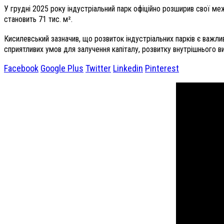
У грудні 2025 року індустріальний парк офіційно розширив свої ме
становить 71 тис. м².
Кисилевський зазначив, що розвиток індустріальних парків є важли
сприятливих умов для залучення капіталу, розвитку внутрішнього 
Facebook
Google Plus
Twitter
Linkedin
Pinterest