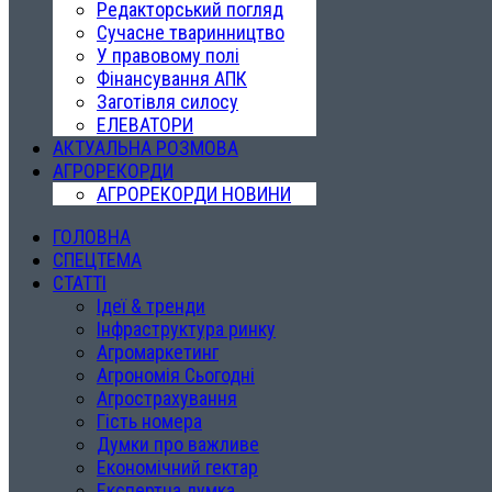
Редакторський погляд
Сучасне тваринництво
У правовому полі
Фінансування АПК
Заготівля силосу
ЕЛЕВАТОРИ
АКТУАЛЬНА РОЗМОВА
АГРОРЕКОРДИ
АГРОРЕКОРДИ НОВИНИ
ГОЛОВНА
СПЕЦТЕМА
СТАТТІ
Ідеї & тренди
Інфраструктура ринку
Агромаркетинг
Агрономія Сьогодні
Агрострахування
Гість номера
Думки про важливе
Економічний гектар
Експертна думка