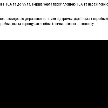
жі з 10,6 га до 55 га. Перша черга парку площею 10,6 га наразі пов
вою складовою державної політики підтримки українських виробників
виробництва та нарощування обсягів несировинного експорту.