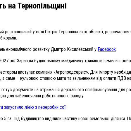
ь на Тернопільщині
кий розташований у селі Острів Тернопільської області, розпочалос
бікормів.
тань економічного розвитку Дмитро Кисилевський у
Facebook
.
2027 рік. Зараз на будівельному майданчику тривають земельні робо
 Інвестором виступає компанія «Агропродсервіс». Для імпорту необх
ів, а саме – нульовою ставкою мита та звільненням від сплати ПДВ н
 готує документи на отримання державного співфінансування для ро
дна для забезпечення роботи нового заводу.
и запустило лінію з переробки сої
 га. Під будівництво виділили частину нової земельної ділянки. По