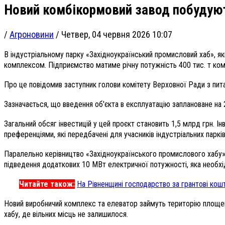
Новий комбікормовий завод побудуют
/
Агроновини
/
Четвер, 04 червня 2026 10:07
В індустріальному парку «Західноукраїнський промисловий хаб», я
комплексом. Підприємство матиме річну потужність 400 тис. т ком
Про це повідомив заступник голови комітету Верховної Ради з пи
Зазначається, що введення об'єкта в експлуатацію заплановане на 
Загальний обсяг інвестицій у цей проєкт становить 1,5 млрд грн.
преференціями, які передбачені для учасників індустріальних парк
Паралельно керівництво «Західноукраїнського промислового хабу»
підведення додаткових 10 МВт електричної потужності, яка необхі
Читайте також:
На Рівненщині господарство за грантові кошт
Новий виробничий комплекс та елеватор займуть територію площею 5
хабу, де вільних місць не залишилося.