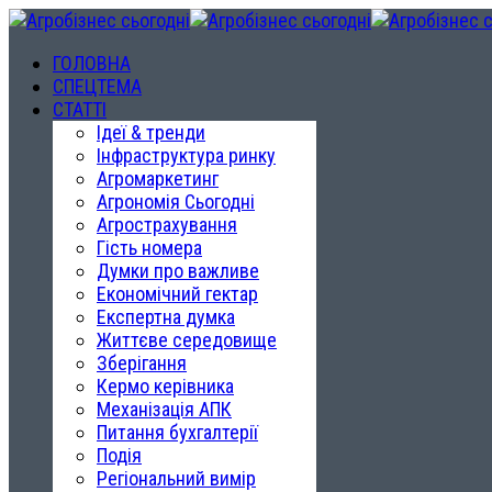
ГОЛОВНА
СПЕЦТЕМА
СТАТТІ
Ідеї & тренди
Інфраструктура ринку
Агромаркетинг
Агрономія Сьогодні
Агрострахування
Гість номера
Думки про важливе
Економічний гектар
Експертна думка
Життєве середовище
Зберігання
Кермо керівника
Механізація АПК
Питання бухгалтерії
Подія
Регіональний вимір