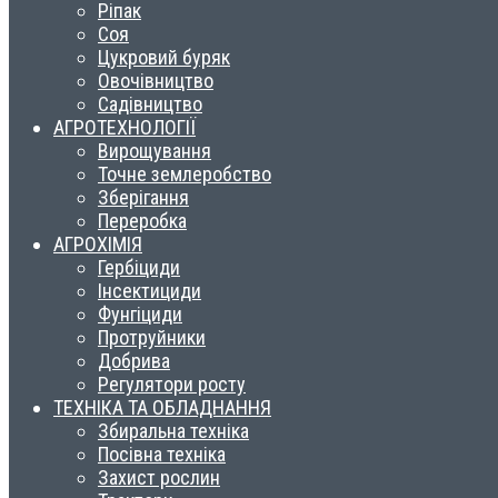
Ріпак
Соя
Цукровий буряк
Овочівництво
Садівництво
АГРОТЕХНОЛОГІЇ
Вирощування
Точне землеробство
Зберігання
Переробка
АГРОХІМІЯ
Гербіциди
Інсектициди
Фунгіциди
Протруйники
Добрива
Регулятори росту
ТЕХНІКА ТА ОБЛАДНАННЯ
Збиральна техніка
Посівна техніка
Захист рослин