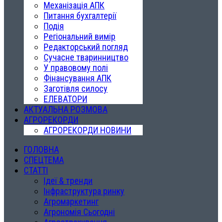
Механізація АПК
Питання бухгалтерії
Подія
Регіональний вимір
Редакторський погляд
Сучасне тваринництво
У правовому полі
Фінансування АПК
Заготівля силосу
ЕЛЕВАТОРИ
АКТУАЛЬНА РОЗМОВА
АГРОРЕКОРДИ
АГРОРЕКОРДИ НОВИНИ
ГОЛОВНА
СПЕЦТЕМА
СТАТТІ
Ідеї & тренди
Інфраструктура ринку
Агромаркетинг
Агрономія Сьогодні