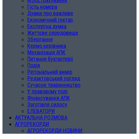
Агрострахування
Гість номера
Думки про важливе
Економічний гектар
Експертна думка
Життєве середовище
Зберігання
Кермо керівника
Механізація АПК
Питання бухгалтерії
Подія
Регіональний вимір
Редакторський погляд
Сучасне тваринництво
У правовому полі
Фінансування АПК
Заготівля силосу
ЕЛЕВАТОРИ
АКТУАЛЬНА РОЗМОВА
АГРОРЕКОРДИ
АГРОРЕКОРДИ НОВИНИ