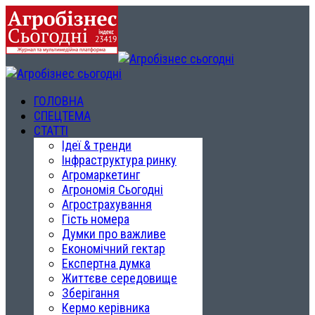
ГОЛОВНА
СПЕЦТЕМА
СТАТТІ
Ідеї & тренди
Інфраструктура ринку
Агромаркетинг
Агрономія Сьогодні
Агрострахування
Гість номера
Думки про важливе
Економічний гектар
Експертна думка
Життєве середовище
Зберігання
Кермо керівника