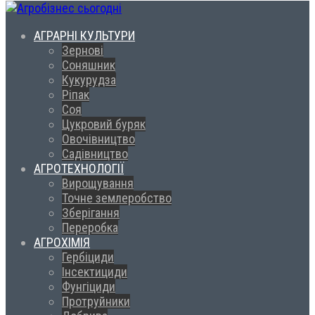
АГРАРНІ КУЛЬТУРИ
Зернові
Соняшник
Кукурудза
Ріпак
Соя
Цукровий буряк
Овочівництво
Садівництво
АГРОТЕХНОЛОГІЇ
Вирощування
Точне землеробство
Зберігання
Переробка
АГРОХІМІЯ
Гербіциди
Інсектициди
Фунгіциди
Протруйники