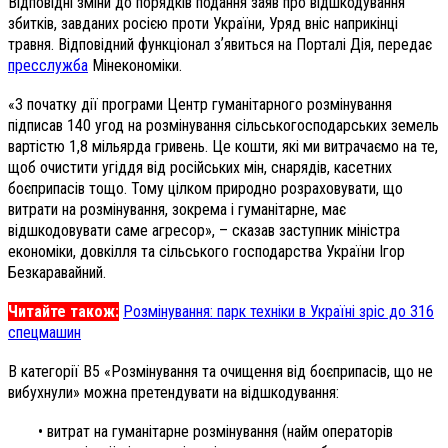
Відповідні зміни до порядків подання заяв про відшкодування
збитків, завданих росією проти України, Уряд вніс наприкінці
травня. Відповідний функціонал зʼявиться на Порталі Дія, передає
пресслужба
Мінекономіки.
«З початку дії програми Центр гуманітарного розмінування
підписав 140 угод на розмінування сільськогосподарських земель
вартістю 1,8 мільярда гривень. Це кошти, які ми витрачаємо на те,
щоб очистити угіддя від російських мін, снарядів, касетних
боєприпасів тощо. Тому цілком природно розраховувати, що
витрати на розмінування, зокрема і гуманітарне, має
відшкодовувати саме агресор», – сказав заступник міністра
економіки, довкілля та сільського господарства України Ігор
Безкаравайний.
Читайте також:
Розмінування: парк техніки в Україні зріс до 316
спецмашин
В категорії В5 «Розмінування та очищення від боєприпасів, що не
вибухнули» можна претендувати на відшкодування:
• витрат на гуманітарне розмінування (найм операторів