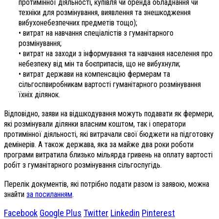
протимінної діяльності, купівля чи оренда обладнання чи
техніки для розмінування, виявлення та знешкодження
вибухонебезпечних предметів тощо);
• витрат на навчання спеціалістів з гуманітарного
розмінування;
• витрат на заходи з інформування та навчання населення про
небезпеку від мін та боєприпасів, що не вибухнули;
• витрат держави на компенсацію фермерам та
сільгоспвиробникам вартості гуманітарного розмінування
їхніх ділянок.
Відповідно, заяви на відшкодування можуть подавати як фермери,
які розмінували ділянки власним коштом, так і оператори
протимінної діяльності, які витрачали свої бюджети на підготовку
демінерів. А також держава, яка за майже два роки роботи
програми витратила близько мільярда гривень на оплату вартості
робіт з гуманітарного розмінування сільгоспугідь.
Перелік документів, які потрібно подати разом із заявою, можна
знайти
за посиланням
.
Facebook
Google Plus
Twitter
Linkedin
Pinterest