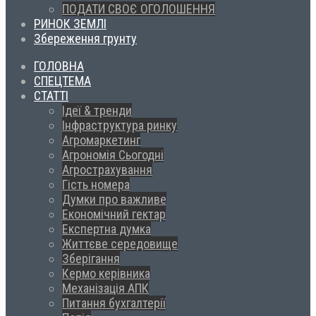
ПОДАТИ СВОЄ ОГОЛОШЕННЯ
РИНОК ЗЕМЛІ
Збереження грунту
ГОЛОВНА
СПЕЦТЕМА
СТАТТІ
Ідеї & тренди
Інфраструктура ринку
Агромаркетинг
Агрономія Сьогодні
Агрострахування
Гість номера
Думки про важливе
Економічний гектар
Експертна думка
Життєве середовище
Зберігання
Кермо керівника
Механізація АПК
Питання бухгалтерії