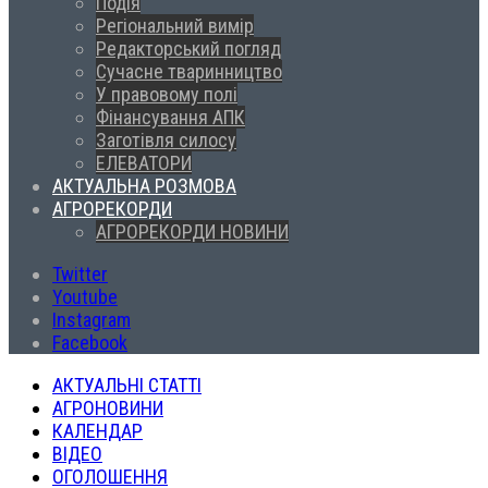
Подія
Регіональний вимір
Редакторський погляд
Сучасне тваринництво
У правовому полі
Фінансування АПК
Заготівля силосу
ЕЛЕВАТОРИ
АКТУАЛЬНА РОЗМОВА
АГРОРЕКОРДИ
АГРОРЕКОРДИ НОВИНИ
Twitter
Youtube
Instagram
Facebook
АКТУАЛЬНІ СТАТТІ
АГРОНОВИНИ
КАЛЕНДАР
ВІДЕО
ОГОЛОШЕННЯ