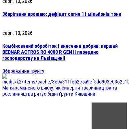
серп. 10, 2026
Зберігання врожаю: дефіцит сягне 11 мільйонів тонн
серп. 10, 2026
Комбінований обробіток і внесення добрив: перший
BEDNAR ACTROS RO 4000 R GEN II передано
господарству на Львівщині!
Збереження грунту
Магія замкненого циклу: як синергія тваринництва та
рослинництва рятує бідні ґрунти Київщини