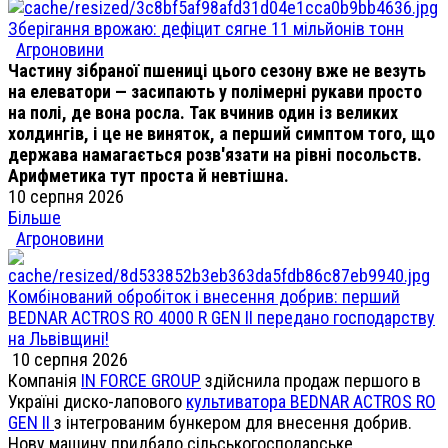
Зберігання врожаю: дефіцит сягне 11 мільйонів тонн
Агроновини
Частину зібраної пшениці цього сезону вже не везуть
на елеватори — засипають у полімерні рукави просто
на полі, де вона росла. Так вчинив один із великих
холдингів, і це не виняток, а перший симптом того, що
держава намагається розв'язати на рівні посольств.
Арифметика тут проста й невтішна.
10 серпня 2026
Більше
Агроновини
Комбінований обробіток і внесення добрив: перший
BEDNAR ACTROS RO 4000 R GEN II передано господарству
на Львівщині!
10 серпня 2026
Компанія
IN FORCE GROUP
здійснила продаж першого в
Україні диско-лапового
культиватора BEDNAR ACTROS RO
GEN II
з інтегрованим бункером для внесення добрив.
Нову машину придбало сільськогосподарське