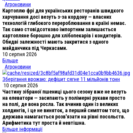
Агроновини
Картоплю фрі для українських ресторанів швидкого
харчування досі везуть з-за кордону — власних
технологій глибокого перероблювання в країні немає.
Так само стовідсотково імпортним залишається
картопляне борошно для хлібопекарів і кондитерів.
Обидві залежності мають закритися з одного
майданчика під Черкасами.
10 серпня 2026
Більше
Агроновини
Зберігання врожаю: дефіцит сягне 11 мільйонів тонн
10 серпня 2026
Частину зібраної пшениці цього сезону вже не везуть
на елеватори — засипають у полімерні рукави просто
на полі, де вона росла. Так вчинив один із великих
холдингів, і це не виняток, а перший симптом того, що
держава намагається розв'язати на рівні посольств.
Арифметика тут проста й невтішна.
Більше інформації