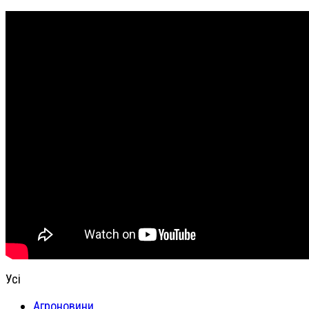
Усі
Агроновини