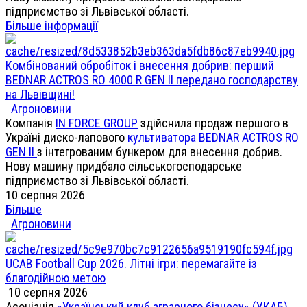
підприємство зі Львівської області.
Більше інформації
Комбінований обробіток і внесення добрив: перший
BEDNAR ACTROS RO 4000 R GEN II передано господарству
на Львівщині!
Агроновини
Компанія
IN FORCE GROUP
здійснила продаж першого в
Україні диско-лапового
культиватора BEDNAR ACTROS RO
GEN II
з інтегрованим бункером для внесення добрив.
Нову машину придбало сільськогосподарське
підприємство зі Львівської області.
10 серпня 2026
Більше
Агроновини
UCAB Football Cup 2026. Літні ігри: перемагайте із
благодійною метою
10 серпня 2026
Асоціація
«Український клуб аграрного бізнесу» (УКАБ)