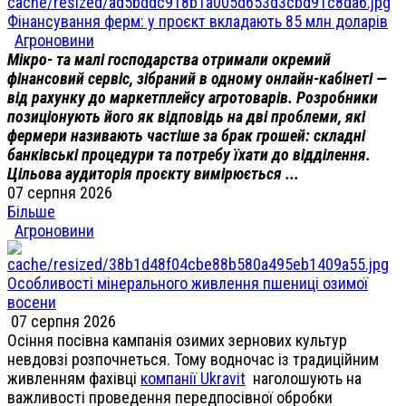
Фінансування ферм: у проєкт вкладають 85 млн доларів
Агроновини
Мікро- та малі господарства отримали окремий
фінансовий сервіс, зібраний в одному онлайн-кабінеті —
від рахунку до маркетплейсу агротоварів. Розробники
позиціонують його як відповідь на дві проблеми, які
фермери називають частіше за брак грошей: складні
банківські процедури та потребу їхати до відділення.
Цільова аудиторія проєкту вимірюється ...
07 серпня 2026
Більше
Агроновини
Особливості мінерального живлення пшениці озимої
восени
07 серпня 2026
Осіння посівна кампанія озимих зернових культур
невдовзі розпочнеться. Тому водночас із традиційним
живленням фахівці
компанії Ukravit
наголошують на
важливості проведення передпосівної обробки