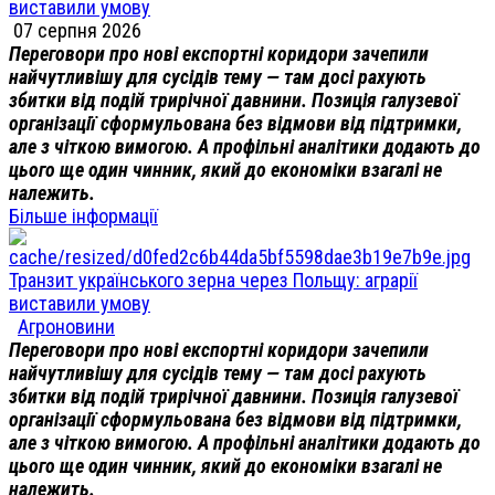
виставили умову
07 серпня 2026
Переговори про нові експортні коридори зачепили
найчутливішу для сусідів тему — там досі рахують
збитки від подій трирічної давнини. Позиція галузевої
організації сформульована без відмови від підтримки,
але з чіткою вимогою. А профільні аналітики додають до
цього ще один чинник, який до економіки взагалі не
належить.
Більше інформації
Транзит українського зерна через Польщу: аграрії
виставили умову
Агроновини
Переговори про нові експортні коридори зачепили
найчутливішу для сусідів тему — там досі рахують
збитки від подій трирічної давнини. Позиція галузевої
організації сформульована без відмови від підтримки,
але з чіткою вимогою. А профільні аналітики додають до
цього ще один чинник, який до економіки взагалі не
належить.