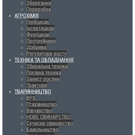
Зберігання
Переробка
АГРОХІМІЯ
Гербіциди
Інсектициди
Фунгіциди
Протруйники
Добрива
Регулятори росту
ТЕХНІКА ТА ОБЛАДНАННЯ
Збиральна техніка
Посівна техніка
Захист рослин
Трактори
ТВАРИННИЦТВО
ВРХ
Птахівництво
Вівчарство
НОВЕ СВИНАРСТВО
Сучасне свинарство
Бджільництво