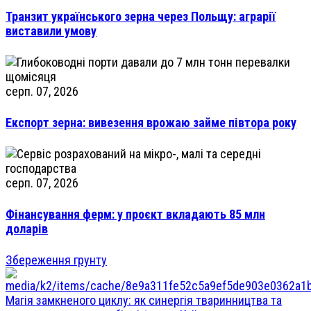
Транзит українського зерна через Польщу: аграрії
виставили умову
серп. 07, 2026
Експорт зерна: вивезення врожаю займе півтора року
серп. 07, 2026
Фінансування ферм: у проєкт вкладають 85 млн
доларів
Збереження грунту
Магія замкненого циклу: як синергія тваринництва та