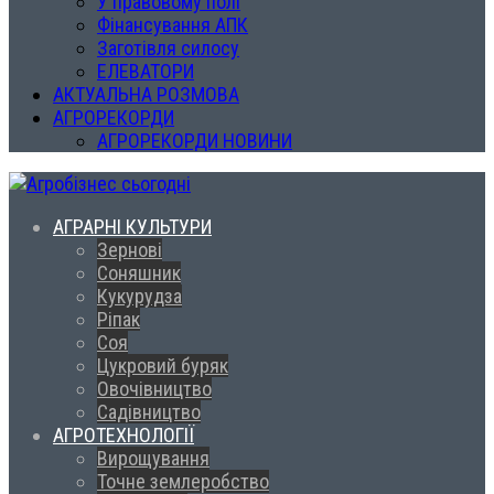
У правовому полі
Фінансування АПК
Заготівля силосу
ЕЛЕВАТОРИ
АКТУАЛЬНА РОЗМОВА
АГРОРЕКОРДИ
АГРОРЕКОРДИ НОВИНИ
АГРАРНІ КУЛЬТУРИ
Зернові
Соняшник
Кукурудза
Ріпак
Соя
Цукровий буряк
Овочівництво
Садівництво
АГРОТЕХНОЛОГІЇ
Вирощування
Точне землеробство