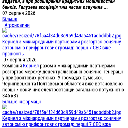
видатки, а про розширення кредитних можливостей
банків. Галузева асоціація тим часом озвучила ...
07 серпня 2026
Більше
Агроновини
Кернел з міжнародними партнерами розгортає сонячну
автономію прифронтових громад: перші 7 СЕС вже
працюють.
07 серпня 2026
Компанія
Кернел
разом з міжнародними партнерами
розгортає мережу децентралізованої сонячної генерації
у прифронтових регіонах. У громадах Сумської,
Чернігівської та Полтавської областей вже встановлено
перші 7 сонячних електростанцій загальною потужністю
345 кВт.
Більше інформації
Кернел з міжнародними партнерами розгортає сонячну
автономію прифронтових громад: перші 7 СЕС вже