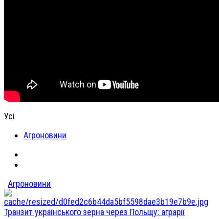
Усі
Агроновини
Агроновини
Транзит українського зерна через Польщу: аграрії