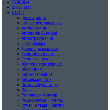
ГОЛОВНА
СПЕЦТЕМА
СТАТТІ
Ідеї & тренди
Інфраструктура ринку
Агромаркетинг
Агрономія Сьогодні
Агрострахування
Гість номера
Думки про важливе
Економічний гектар
Експертна думка
Життєве середовище
Зберігання
Кермо керівника
Механізація АПК
Питання бухгалтерії
Подія
Регіональний вимір
Редакторський погляд
Сучасне тваринництво