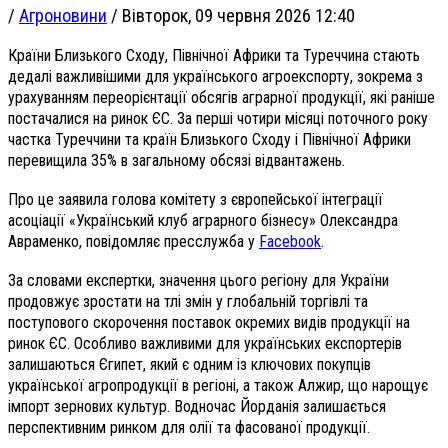
/
Агроновини
/
Вівторок, 09 червня 2026 12:40
Країни Близького Сходу, Північної Африки та Туреччина стають
дедалі важливішими для українського агроекспорту, зокрема з
урахуванням переорієнтації обсягів аграрної продукції, які раніше
постачалися на ринок ЄС. За перші чотири місяці поточного року
частка Туреччини та країн Близького Сходу і Північної Африки
перевищила 35% в загальному обсязі відвантажень.
Про це заявила голова комітету з європейської інтеграції
асоціації «Український клуб аграрного бізнесу» Олександра
Авраменко, повідомляє пресслужба у
Facebook
.
За словами експертки, значення цього регіону для України
продовжує зростати на тлі змін у глобальній торгівлі та
поступового скорочення поставок окремих видів продукції на
ринок ЄС. Особливо важливими для українських експортерів
залишаються Єгипет, який є одним із ключових покупців
української агропродукції в регіоні, а також Алжир, що нарощує
імпорт зернових культур. Водночас Йорданія залишається
перспективним ринком для олії та фасованої продукції.