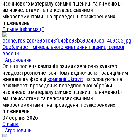
насіннєвого матеріалу озимих пшениці та ячменю L-
амінокислотами та легкозасвоюваними
мікроелементами і на проведенні позакореневих
підживлень.
Більше інформації
Особливості мінерального живлення пшениці озимої
восени
Агроновини
Осіння посівна кампанія озимих зернових культур
невдовзі розпочнеться. Тому водночас із традиційним
живленням фахівці
компанії Ukravit
наголошують на
важливості проведення передпосівної обробки
насіннєвого матеріалу озимих пшениці та ячменю L-
амінокислотами та легкозасвоюваними
мікроелементами і на проведенні позакореневих
підживлень.
07 серпня 2026
Більше
Агроновини