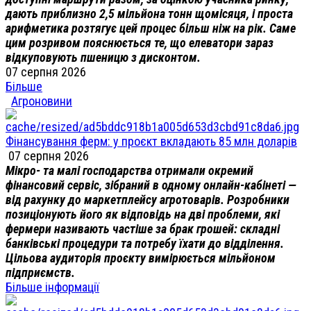
дають приблизно 2,5 мільйона тонн щомісяця, і проста
арифметика розтягує цей процес більш ніж на рік. Саме
цим розривом пояснюється те, що елеватори зараз
відкуповують пшеницю з дисконтом.
07 серпня 2026
Більше
Агроновини
Фінансування ферм: у проєкт вкладають 85 млн доларів
07 серпня 2026
Мікро- та малі господарства отримали окремий
фінансовий сервіс, зібраний в одному онлайн-кабінеті —
від рахунку до маркетплейсу агротоварів. Розробники
позиціонують його як відповідь на дві проблеми, які
фермери називають частіше за брак грошей: складні
банківські процедури та потребу їхати до відділення.
Цільова аудиторія проєкту вимірюється мільйоном
підприємств.
Більше інформації