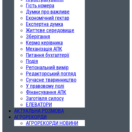
Гість номера
Думки про важливе
Економічний гектар
Експертна думка
Життєве середовище
Зберігання
Кермо керівника
Механізація АПК
Питання бухгалтерії
Подія
Регіональний вимір
Редакторський погляд
Сучасне тваринництво
У правовому полі
Фінансування АПК
Заготівля силосу
ЕЛЕВАТОРИ
АКТУАЛЬНА РОЗМОВА
АГРОРЕКОРДИ
АГРОРЕКОРДИ НОВИНИ