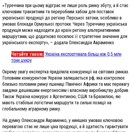
«Туреччина при цьому відіграє не лише роль ринку збуту, а й стає
ключовим транзитним та переробним хабом для поставок
української продукції до регіону Перської затоки, особливо в
умовах блокади Ормузької протоки. Через Туреччину українська
продукція може надходити до країн регіону альтернативними
маршрутами, що додатково посилює її стратегічне значення для
українського експорту», – додала Олександра Авраменко.
Читайте також:
Україна експортувала більш ніж 0,5 млн
тонн цукру
Окрему увагу експертка приділила конкуренції на світових ринках.
Головним конкурентом України залишається рф, яка контролює
близько половини ринку пшениці Північної Африки та має перевагу
завдяки дешевшим енергоносіям і власному виробництву добрив.
Також Україна конкурує з Аргентиною, США та Бразилією, які
мають стабільні логістичні маршрути та сильні позиції на
глобальному аграрному ринку.
На думку Олександри Авраменко, у нинішніх умовах ключовою
перевагою стає не лише ціна продукції, а й здатність гарантувати