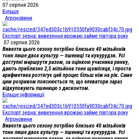
07 серпня 2026
Більше
Агроновини
Експорт зерна: вивезення врожаю займе півтора року
07 серпня 2026
Вивезти цього сезону потрібно близько 40 мільйонів
тонн лише двох культур — пшениці та кукурудзи. Усі
доступні маршрути разом, за оцінкою учасника ринку,
дають приблизно 2,5 мільйона тонн щомісяця, і проста
арифметика розтягує цей процес більш ніж на рік. Саме
цим розривом пояснюється те, що елеватори зараз
відкуповують пшеницю з дисконтом.
Більше інформації
Експорт зерна: вивезення врожаю займе півтора року
Агроновини
Вивезти цього сезону потрібно близько 40 мільйонів
тонн лише двох культур — пшениці та кукурудзи. Усі
доступні маршрути разом, за оцінкою учасника ринку,