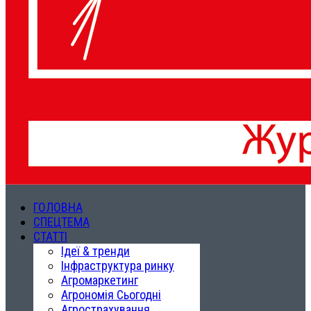
ГОЛОВНА
СПЕЦТЕМА
СТАТТІ
Ідеї & тренди
Інфраструктура ринку
Агромаркетинг
Агрономія Сьогодні
Агрострахування