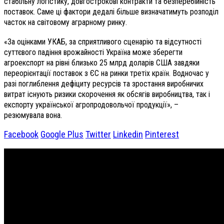
стабільну логістику, довгострокові контракти та безперебійність
поставок. Саме ці фактори дедалі більше визначатимуть розподіл
часток на світовому аграрному ринку.
«За оцінками УКАБ, за сприятливого сценарію та відсутності
суттєвого падіння врожайності Україна може зберегти
агроекспорт на рівні близько 25 млрд доларів США завдяки
переорієнтації поставок з ЄС на ринки третіх країн. Водночас у
разі поглиблення дефіциту ресурсів та зростання виробничих
витрат існують ризики скорочення як обсягів виробництва, так і
експорту української агропродовольчої продукції», –
резюмувала вона.
Facebook
Google Plus
Twitter
Linkedin
Pinterest