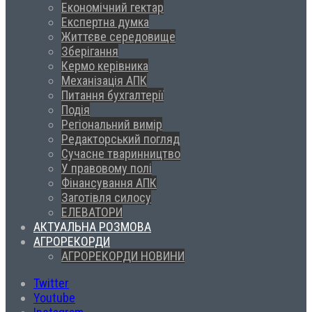
Економічний гектар
Експертна думка
Життєве середовище
Зберігання
Кермо керівника
Механізація АПК
Питання бухгалтерії
Подія
Регіональний вимір
Редакторський погляд
Сучасне тваринництво
У правовому полі
Фінансування АПК
Заготівля силосу
ЕЛЕВАТОРИ
АКТУАЛЬНА РОЗМОВА
АГРОРЕКОРДИ
АГРОРЕКОРДИ НОВИНИ
Twitter
Youtube