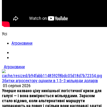
Усі
Агроновини
Агроновини
Збитки агросектору оцінили в 1,5–3 мільярди доларів
05 серпня 2026
Уперше названо ціну нинішньої логістичної кризи для
галузі — і вона вимірюється мільярдами. Заразом
стало відомо, коли альтернативні маршрути
запрацюють на повну і скільки вони насправді здатні