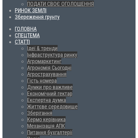
ПОДАТИ СВОЄ ОГОЛОШЕННЯ
РИНОК ЗЕМЛІ
Збереження грунту
ГОЛОВНА
СПЕЦТЕМА
СТАТТІ
Ідеї & тренди
Інфраструктура ринку
Агромаркетинг
Агрономія Сьогодні
Агрострахування
Гість номера
Думки про важливе
Економічний гектар
Експертна думка
Життєве середовище
Зберігання
Кермо керівника
Механізація АПК
Питання бухгалтерії