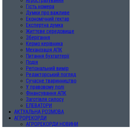
Агрострахування
Гість номера
Думки про важливе
Економічний гектар
Експертна думка
Життєве середовище
Зберігання
Кермо керівника
Механізація АПК
Питання бухгалтерії
Подія
Регіональний вимір
Редакторський погляд
Сучасне тваринництво
У правовому полі
Фінансування АПК
Заготівля силосу
ЕЛЕВАТОРИ
АКТУАЛЬНА РОЗМОВА
АГРОРЕКОРДИ
АГРОРЕКОРДИ НОВИНИ