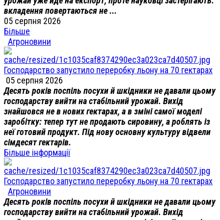
урожай уже йде на експорт, проте науковці застерігають:
вкладення повертаються не ...
05 серпня 2026
Більше
Агроновини
Господарство запустило переробку льону на 70 гектарах
05 серпня 2026
Десять років поспіль посухи й шкідники не давали цьому
господарству вийти на стабільний урожай. Вихід
знайшовся не в нових гектарах, а в зміні самої моделі
заробітку: тепер тут не продають сировину, а роблять із
неї готовий продукт. Під нову основну культуру відвели
сімдесят гектарів.
Більше інформації
Господарство запустило переробку льону на 70 гектарах
Агроновини
Десять років поспіль посухи й шкідники не давали цьому
господарству вийти на стабільний урожай. Вихід