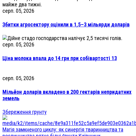
серп. 05, 2026
Збитки агросектору оцінили в 1,5–3 мільярди доларів
серп. 05, 2026
Ціна молока впала до 14 грн при собівартості 13
серп. 05, 2026
Мільйон доларів вкладено в 200 гектарів непридатних
земель
Збереження грунту
Магія замкненого циклу: як синергія тваринництва та
рослинництва рятує бідні ґрунти Київщини