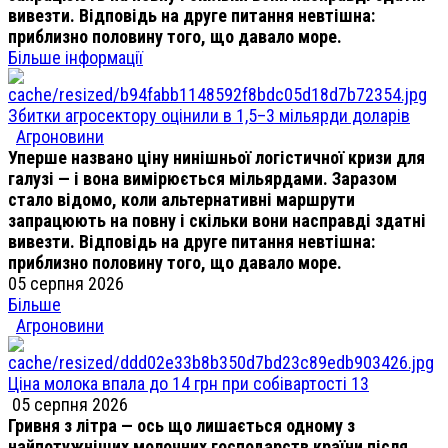
вивезти. Відповідь на друге питання невтішна:
приблизно половину того, що давало море.
Більше інформації
Збитки агросектору оцінили в 1,5–3 мільярди доларів
Агроновини
Уперше названо ціну нинішньої логістичної кризи для
галузі — і вона вимірюється мільярдами. Заразом
стало відомо, коли альтернативні маршрути
запрацюють на повну і скільки вони насправді здатні
вивезти. Відповідь на друге питання невтішна:
приблизно половину того, що давало море.
05 серпня 2026
Більше
Агроновини
Ціна молока впала до 14 грн при собівартості 13
05 серпня 2026
Гривня з літра — ось що лишається одному з
найпотужніших молочних господарств країни після