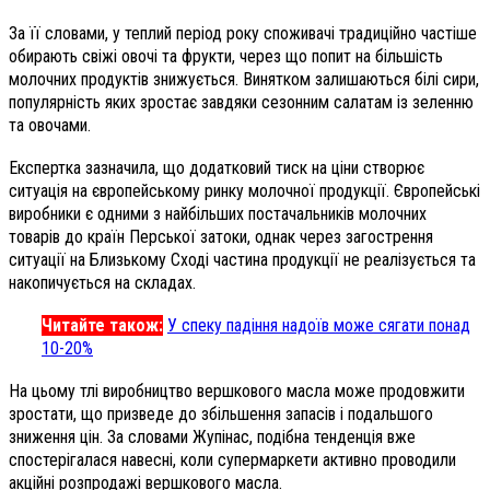
За її словами, у теплий період року споживачі традиційно частіше
обирають свіжі овочі та фрукти, через що попит на більшість
молочних продуктів знижується. Винятком залишаються білі сири,
популярність яких зростає завдяки сезонним салатам із зеленню
та овочами.
Експертка зазначила, що додатковий тиск на ціни створює
ситуація на європейському ринку молочної продукції. Європейські
виробники є одними з найбільших постачальників молочних
товарів до країн Перської затоки, однак через загострення
ситуації на Близькому Сході частина продукції не реалізується та
накопичується на складах.
Читайте також:
У спеку падіння надоїв може сягати понад
10-20%
На цьому тлі виробництво вершкового масла може продовжити
зростати, що призведе до збільшення запасів і подальшого
зниження цін. За словами Жупінас, подібна тенденція вже
спостерігалася навесні, коли супермаркети активно проводили
акційні розпродажі вершкового масла.