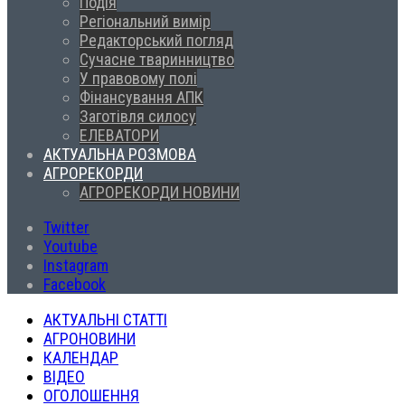
Подія
Регіональний вимір
Редакторський погляд
Сучасне тваринництво
У правовому полі
Фінансування АПК
Заготівля силосу
ЕЛЕВАТОРИ
АКТУАЛЬНА РОЗМОВА
АГРОРЕКОРДИ
АГРОРЕКОРДИ НОВИНИ
Twitter
Youtube
Instagram
Facebook
АКТУАЛЬНІ СТАТТІ
АГРОНОВИНИ
КАЛЕНДАР
ВІДЕО
ОГОЛОШЕННЯ