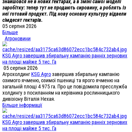
знайшовся не в нових гектарах, а в зміні самої моделі
заробітку: тепер тут не продають сировину, а роблять із
неї готовий продукт. Під нову основну культуру відвели
сімдесят гектарів.
05 серпня 2026
Більше
Агроновини
KSG Agro завершив збиральну кампанію ранніх зернових
на площі майже 5 тис. Га
05 серпня 2026
Агрохолдинг
KSG Agro
завершив збиральну кампанію
озимого ячменю, озимої пшениці та ярого ячменю на
загальній площі 4 975 га. Про це повідомила пресслужба
холдингу з посиланням на керівника рослинницького
дивізіону Віталія Нехая.
Більше інформації
KSG Agro завершив збиральну кампанію ранніх зернових
на площі майже 5 тис. Га