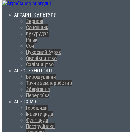
АГРАРНІ КУЛЬТУРИ
Зернові
Соняшник
Кукурудза
Ріпак
Соя
Цукровий буряк
Овочівництво
Садівництво
АГРОТЕХНОЛОГІЇ
Вирощування
Точне землеробство
Зберігання
Переробка
АГРОХІМІЯ
Гербіциди
Інсектициди
Фунгіциди
Протруйники