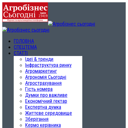
ГОЛОВНА
СПЕЦТЕМА
СТАТТІ
Ідеї & тренди
Інфраструктура ринку
Агромаркетинг
Агрономія Сьогодні
Агрострахування
Гість номера
Думки про важливе
Економічний гектар
Експертна думка
Життєве середовище
Зберігання
Кермо керівника