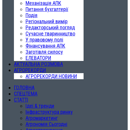
Механізація АПК
Питання бухгалтерії
Подія
Регіональний вимір
Редакторський погляд
Сучасне тваринництво
У правовому полі
Фінансування АПК
Заготівля силосу
ЕЛЕВАТОРИ
АКТУАЛЬНА РОЗМОВА
АГРОРЕКОРДИ
АГРОРЕКОРДИ НОВИНИ
ГОЛОВНА
СПЕЦТЕМА
СТАТТІ
Ідеї & тренди
Інфраструктура ринку
Агромаркетинг
Агрономія Сьогодні