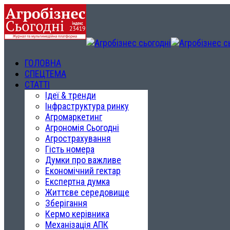
ГОЛОВНА
СПЕЦТЕМА
СТАТТІ
Ідеї & тренди
Інфраструктура ринку
Агромаркетинг
Агрономія Сьогодні
Агрострахування
Гість номера
Думки про важливе
Економічний гектар
Експертна думка
Життєве середовище
Зберігання
Кермо керівника
Механізація АПК