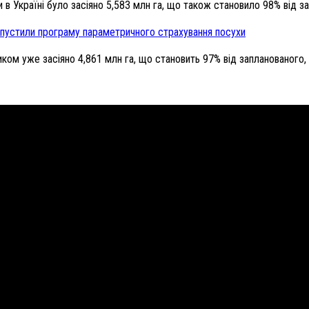
в Україні було засіяно 5,583 млн га, що також становило 98% від за
апустили програму параметричного страхування посухи
иком уже засіяно 4,861 млн га, що становить 97% від запланованого, 