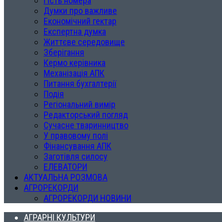
Гість номера
Думки про важливе
Економічний гектар
Експертна думка
Життєве середовище
Зберігання
Кермо керівника
Механізація АПК
Питання бухгалтерії
Подія
Регіональний вимір
Редакторський погляд
Сучасне тваринництво
У правовому полі
Фінансування АПК
Заготівля силосу
ЕЛЕВАТОРИ
АКТУАЛЬНА РОЗМОВА
АГРОРЕКОРДИ
АГРОРЕКОРДИ НОВИНИ
АГРАРНІ КУЛЬТУРИ