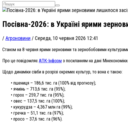
Посівна-2026: в Україні ярими зерно
/
Агроновини
/
Середа, 10 червня 2026 12:41
Станом на 8 червня ярими зерновими та зернобобовими культурами в
Про це повідомляє
АПК-Інформ
з посиланням на дані Мінекономіки
Щодо динаміки сівби в розрізі окремих культур, то вона є такою:
• пшениця – 186,6 тис. га (100% від прогнозу);
• ячмінь – 713,6 тис. га (95%);
• горох – 259,7 тис. га (95%);
• овес – 137,5 тис. га (100%);
• кукурудза – 4,367 млн га (99%);
• гречка – 51,1 тис. га (97%);
• просо – 37,6 тис. га (96%).