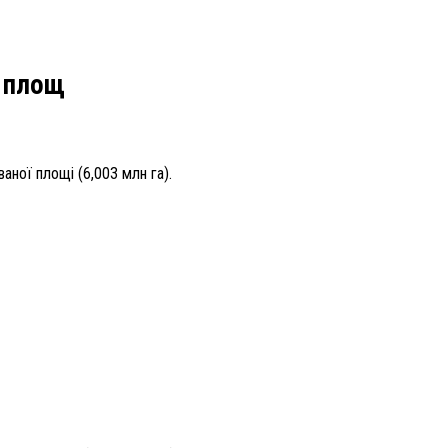
х площ
аної площі (6,003 млн га).