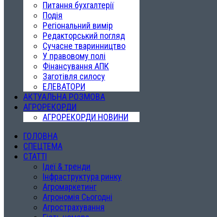
Питання бухгалтерії
Подія
Регіональний вимір
Редакторський погляд
Сучасне тваринництво
У правовому полі
Фінансування АПК
Заготівля силосу
ЕЛЕВАТОРИ
АКТУАЛЬНА РОЗМОВА
АГРОРЕКОРДИ
АГРОРЕКОРДИ НОВИНИ
ГОЛОВНА
СПЕЦТЕМА
СТАТТІ
Ідеї & тренди
Інфраструктура ринку
Агромаркетинг
Агрономія Сьогодні
Агрострахування