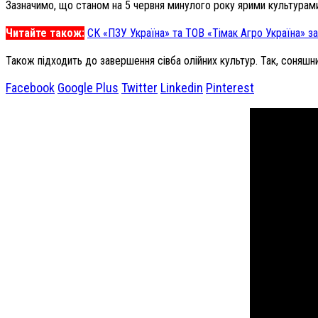
Зазначимо, що станом на 5 червня минулого року ярими культурами 
Читайте також:
СК «ПЗУ Україна» та ТОВ «Тімак Агро Україна» з
Також підходить до завершення сівба олійних культур. Так, соняшн
Facebook
Google Plus
Twitter
Linkedin
Pinterest