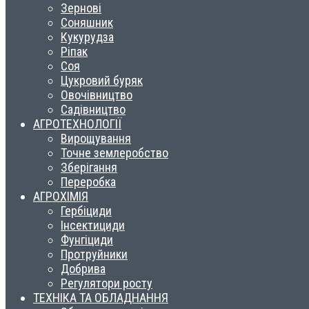
Зернові
Соняшник
Кукурудза
Ріпак
Соя
Цукровий буряк
Овочівництво
Садівництво
АГРОТЕХНОЛОГІЇ
Вирощування
Точне землеробство
Зберігання
Переробка
АГРОХІМІЯ
Гербіциди
Інсектициди
Фунгіциди
Протруйники
Добрива
Регулятори росту
ТЕХНІКА ТА ОБЛАДНАННЯ