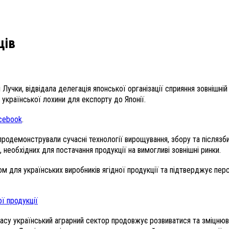
ців
Лучки, відвідала делегація японської організації сприяння зовнішній
української лохини для експорту до Японії.
cebook
.
продемонстрували сучасні технології вирощування, збору та післязби
необхідних для постачання продукції на вимогливі зовнішні ринки.
м для українських виробників ягідної продукції та підтверджує перс
ої продукції
часу український аграрний сектор продовжує розвиватися та зміцнюва