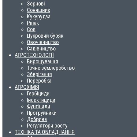
Зернові
Соняшник
Кукурудза
Ріпак
Соя
Цукровий буряк
Овочівництво
Садівництво
АГРОТЕХНОЛОГІЇ
Вирощування
Точне землеробство
Зберігання
Переробка
АГРОХІМІЯ
Гербіциди
Інсектициди
Фунгіциди
Протруйники
Добрива
Регулятори росту
ТЕХНІКА ТА ОБЛАДНАННЯ