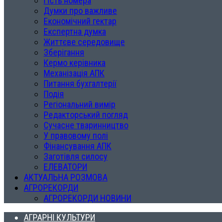
Гість номера
Думки про важливе
Економічний гектар
Експертна думка
Життєве середовище
Зберігання
Кермо керівника
Механізація АПК
Питання бухгалтерії
Подія
Регіональний вимір
Редакторський погляд
Сучасне тваринництво
У правовому полі
Фінансування АПК
Заготівля силосу
ЕЛЕВАТОРИ
АКТУАЛЬНА РОЗМОВА
АГРОРЕКОРДИ
АГРОРЕКОРДИ НОВИНИ
АГРАРНІ КУЛЬТУРИ