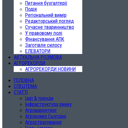
Питання бухгалтерії
Подія
Регіональний вимір
Редакторський погляд
Сучасне тваринництво
У правовому полі
Фінансування АПК
Заготівля силосу
ЕЛЕВАТОРИ
АКТУАЛЬНА РОЗМОВА
АГРОРЕКОРДИ
АГРОРЕКОРДИ НОВИНИ
ГОЛОВНА
СПЕЦТЕМА
СТАТТІ
Ідеї & тренди
Інфраструктура ринку
Агромаркетинг
Агрономія Сьогодні
Агрострахування