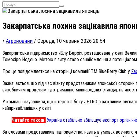
Закарпатська лохина зацікавила япон
/
Агроновини
/
Середа, 10 червня 2026 20:54
Закарпатське підприємство «Блу Беррі», розташоване у селі Великі 
Томохіро Йодено. Метою візиту стало ознайомлення з потенціалом 
Про це повідомляється на сторінці компанії TM BlueBerry Club у
Fa
Зазначається, що під час візиту представникам японської сторони 
виробничим процесам і дотриманню міжнародних стандартів якості, 
У компанії зауважили, що інтерес з боку JETRO є важливим сигнало
найпривабливіших у світі.
Читайте також:
Україна стабільно збільшує експорт органічн
За словами представників підприємства, навіть в умовах воєнного 