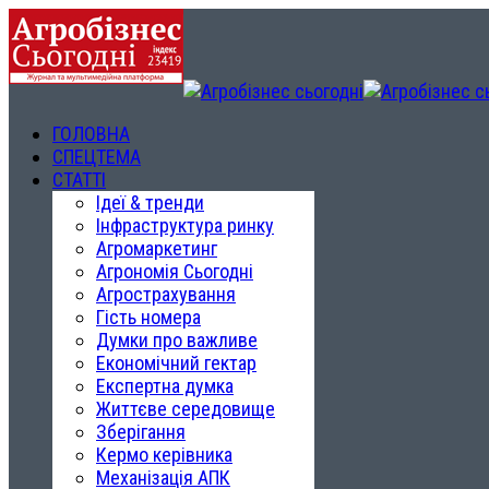
ГОЛОВНА
СПЕЦТЕМА
СТАТТІ
Ідеї & тренди
Інфраструктура ринку
Агромаркетинг
Агрономія Сьогодні
Агрострахування
Гість номера
Думки про важливе
Економічний гектар
Експертна думка
Життєве середовище
Зберігання
Кермо керівника
Механізація АПК