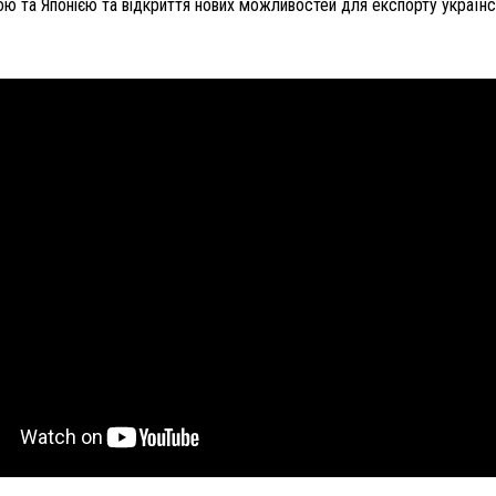
ю та Японією та відкриття нових можливостей для експорту українс