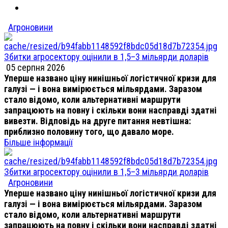
Агроновини
Збитки агросектору оцінили в 1,5–3 мільярди доларів
05 серпня 2026
Уперше названо ціну нинішньої логістичної кризи для
галузі — і вона вимірюється мільярдами. Заразом
стало відомо, коли альтернативні маршрути
запрацюють на повну і скільки вони насправді здатні
вивезти. Відповідь на друге питання невтішна:
приблизно половину того, що давало море.
Більше інформації
Збитки агросектору оцінили в 1,5–3 мільярди доларів
Агроновини
Уперше названо ціну нинішньої логістичної кризи для
галузі — і вона вимірюється мільярдами. Заразом
стало відомо, коли альтернативні маршрути
запрацюють на повну і скільки вони насправді здатні