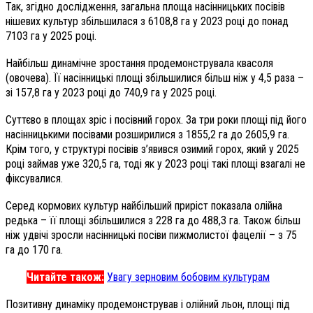
Так, згідно дослідження, загальна площа насінницьких посівів
нішевих культур збільшилася з 6108,8 га у 2023 році до понад
7103 га у 2025 році.
Найбільш динамічне зростання продемонструвала квасоля
(овочева). Її насінницькі площі збільшилися більш ніж у 4,5 раза –
зі 157,8 га у 2023 році до 740,9 га у 2025 році.
Суттєво в площах зріс і посівний горох. За три роки площі під його
насінницькими посівами розширилися з 1855,2 га до 2605,9 га.
Крім того, у структурі посівів з’явився озимий горох, який у 2025
році займав уже 320,5 га, тоді як у 2023 році такі площі взагалі не
фіксувалися.
Серед кормових культур найбільший приріст показала олійна
редька – її площі збільшилися з 228 га до 488,3 га. Також більш
ніж удвічі зросли насінницькі посіви пижмолистої фацелії – з 75
га до 170 га.
Читайте також:
Увагу зерновим бобовим культурам
Позитивну динаміку продемонстрував і олійний льон, площі під