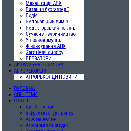
Механізація АПК
Питання бухгалтерії
Подія
Регіональний вимір
Редакторський погляд
Сучасне тваринництво
У правовому полі
Фінансування АПК
Заготівля силосу
ЕЛЕВАТОРИ
АКТУАЛЬНА РОЗМОВА
АГРОРЕКОРДИ
АГРОРЕКОРДИ НОВИНИ
ГОЛОВНА
СПЕЦТЕМА
СТАТТІ
Ідеї & тренди
Інфраструктура ринку
Агромаркетинг
Агрономія Сьогодні