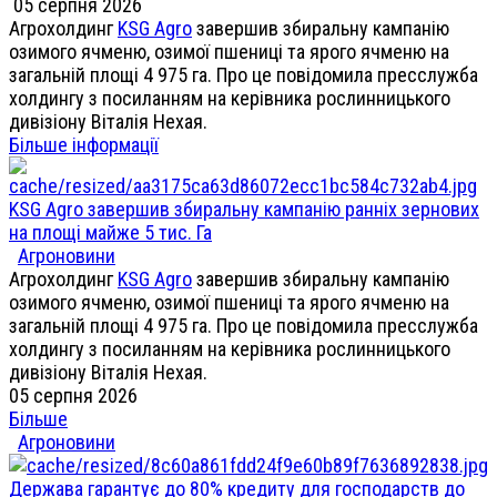
05 серпня 2026
Агрохолдинг
KSG Agro
завершив збиральну кампанію
озимого ячменю, озимої пшениці та ярого ячменю на
загальній площі 4 975 га. Про це повідомила пресслужба
холдингу з посиланням на керівника рослинницького
дивізіону Віталія Нехая.
Більше інформації
KSG Agro завершив збиральну кампанію ранніх зернових
на площі майже 5 тис. Га
Агроновини
Агрохолдинг
KSG Agro
завершив збиральну кампанію
озимого ячменю, озимої пшениці та ярого ячменю на
загальній площі 4 975 га. Про це повідомила пресслужба
холдингу з посиланням на керівника рослинницького
дивізіону Віталія Нехая.
05 серпня 2026
Більше
Агроновини
Держава гарантує до 80% кредиту для господарств до