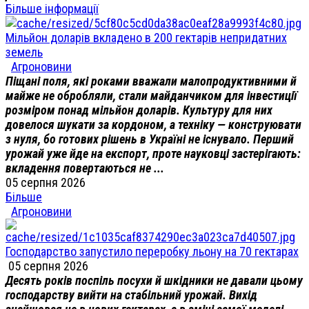
Більше інформації
Мільйон доларів вкладено в 200 гектарів непридатних
земель
Агроновини
Піщані поля, які роками вважали малопродуктивними й
майже не обробляли, стали майданчиком для інвестиції
розміром понад мільйон доларів. Культуру для них
довелося шукати за кордоном, а техніку — конструювати
з нуля, бо готових рішень в Україні не існувало. Перший
урожай уже йде на експорт, проте науковці застерігають:
вкладення повертаються не ...
05 серпня 2026
Більше
Агроновини
Господарство запустило переробку льону на 70 гектарах
05 серпня 2026
Десять років поспіль посухи й шкідники не давали цьому
господарству вийти на стабільний урожай. Вихід