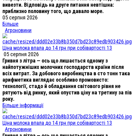
вивезти. Відповідь на друге питання невтішна:
приблизно половину того, що давало море.
05 серпня 2026
Більше
Агроновини
Ціна молока впала до 14 грн при собівартості 13
05 серпня 2026
Гривня з літра — ось що лишається одному з
найпотужніших молочних господарств країни після
всіх витрат. За добового виробництва в сто тонн така
арифметика виглядає особливо промовисто:
технології, стадо й обладнання світового рівня не
рятують від ринку, який опустив ціну на третину за пів
року.
Більше інформації
Ціна молока впала до 14 грн при собівартості 13
Агроновини
Гривня з літра — ось що лишається одному з