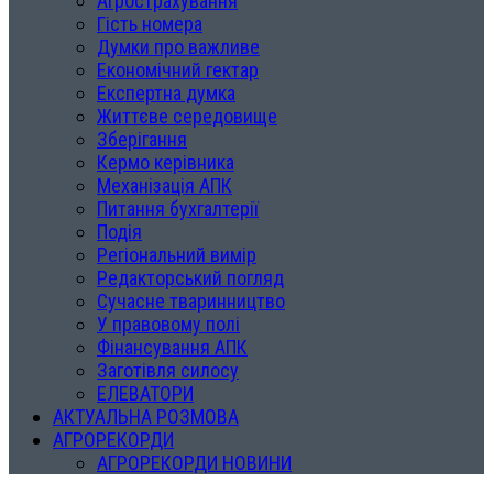
Агрострахування
Гість номера
Думки про важливе
Економічний гектар
Експертна думка
Життєве середовище
Зберігання
Кермо керівника
Механізація АПК
Питання бухгалтерії
Подія
Регіональний вимір
Редакторський погляд
Сучасне тваринництво
У правовому полі
Фінансування АПК
Заготівля силосу
ЕЛЕВАТОРИ
АКТУАЛЬНА РОЗМОВА
АГРОРЕКОРДИ
АГРОРЕКОРДИ НОВИНИ