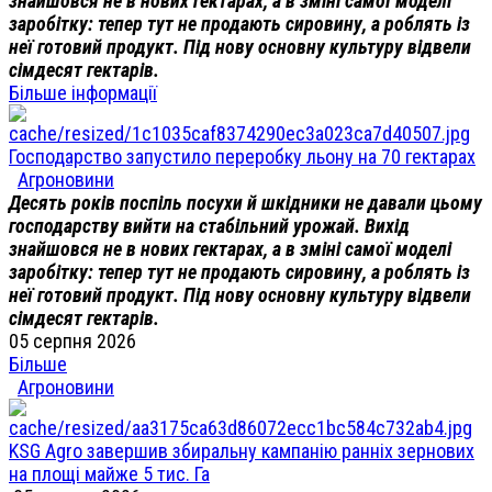
знайшовся не в нових гектарах, а в зміні самої моделі
заробітку: тепер тут не продають сировину, а роблять із
неї готовий продукт. Під нову основну культуру відвели
сімдесят гектарів.
Більше інформації
Господарство запустило переробку льону на 70 гектарах
Агроновини
Десять років поспіль посухи й шкідники не давали цьому
господарству вийти на стабільний урожай. Вихід
знайшовся не в нових гектарах, а в зміні самої моделі
заробітку: тепер тут не продають сировину, а роблять із
неї готовий продукт. Під нову основну культуру відвели
сімдесят гектарів.
05 серпня 2026
Більше
Агроновини
KSG Agro завершив збиральну кампанію ранніх зернових
на площі майже 5 тис. Га