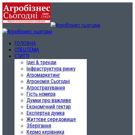
ГОЛОВНА
СПЕЦТЕМА
СТАТТІ
Ідеї & тренди
Інфраструктура ринку
Агромаркетинг
Агрономія Сьогодні
Агрострахування
Гість номера
Думки про важливе
Економічний гектар
Експертна думка
Життєве середовище
Зберігання
Кермо керівника