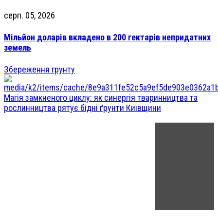
серп. 05, 2026
Мільйон доларів вкладено в 200 гектарів непридатних
земель
Збереження грунту
Магія замкненого циклу: як синергія тваринництва та
рослинництва рятує бідні ґрунти Київщини