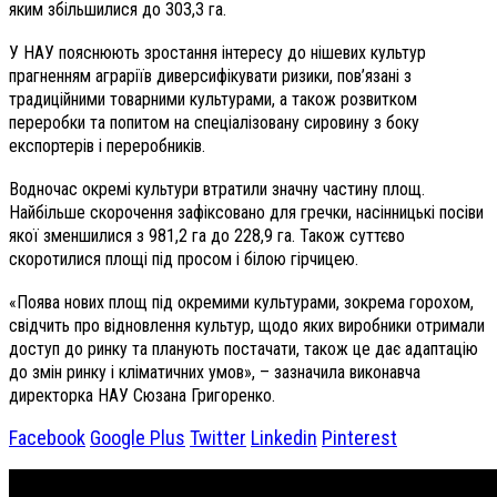
яким збільшилися до 303,3 га.
У НАУ пояснюють зростання інтересу до нішевих культур
прагненням аграріїв диверсифікувати ризики, пов’язані з
традиційними товарними культурами, а також розвитком
переробки та попитом на спеціалізовану сировину з боку
експортерів і переробників.
Водночас окремі культури втратили значну частину площ.
Найбільше скорочення зафіксовано для гречки, насінницькі посіви
якої зменшилися з 981,2 га до 228,9 га. Також суттєво
скоротилися площі під просом і білою гірчицею.
«Поява нових площ під окремими культурами, зокрема горохом,
свідчить про відновлення культур, щодо яких виробники отримали
доступ до ринку та планують постачати, також це дає адаптацію
до змін ринку і кліматичних умов», – зазначила виконавча
директорка НАУ Сюзана Григоренко.
Facebook
Google Plus
Twitter
Linkedin
Pinterest