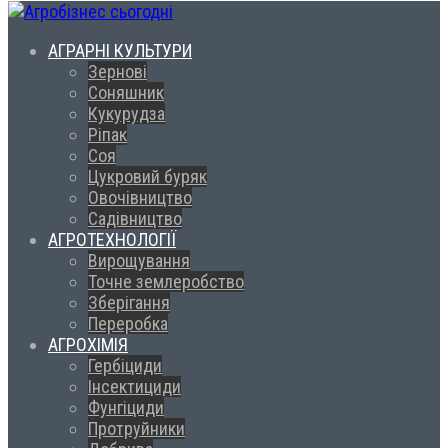
АГРАРНІ КУЛЬТУРИ
Зернові
Соняшник
Кукурудза
Ріпак
Соя
Цукровий буряк
Овочівництво
Садівництво
АГРОТЕХНОЛОГІЇ
Вирощування
Точне землеробство
Зберігання
Переробка
АГРОХІМІЯ
Гербіциди
Інсектициди
Фунгіциди
Протруйники