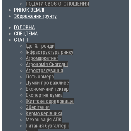
ПОДАТИ СВОЄ ОГОЛОШЕННЯ
РИНОК ЗЕМЛІ
Збереження грунту
ГОЛОВНА
СПЕЦТЕМА
СТАТТІ
Ідеї & тренди
Інфраструктура ринку
Агромаркетинг
Агрономія Сьогодні
Агрострахування
Гість номера
Думки про важливе
Економічний гектар
Експертна думка
Життєве середовище
Зберігання
Кермо керівника
Механізація АПК
Питання бухгалтерії