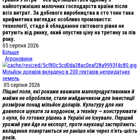
найпотужніших молочних господарств країни після
всіх витрат. За добового виробництва в сто тонн така
арифметика виглядає особливо промовисто:
технології, стадо й обладнання світового рівня не
рятують від ринку, який опустив ціну на третину за пів
року.
05 серпня 2026
Більше
Агроновини
Мільйон доларів вкладено в 200 гектарів непридатних
земель
05 серпня 2026
Піщані поля, які роками вважали малопродуктивними й
майже не обробляли, стали майданчиком для інвестиції
розміром понад мільйон доларів. Культуру для них
довелося шукати за кордоном, а техніку — конструювати
з нуля, бо готових рішень в Україні не існувало. Перший
урожай уже йде на експорт, проте науковці застерігають:
вкладення повертаються не раніше ніж через п'ять-шість
років.