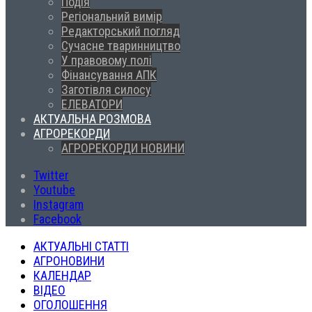
Подія
Регіональний вимір
Редакторський погляд
Сучасне тваринництво
У правовому полі
Фінансування АПК
Заготівля силосу
ЕЛЕВАТОРИ
АКТУАЛЬНА РОЗМОВА
АГРОРЕКОРДИ
АГРОРЕКОРДИ НОВИНИ
Twitter
Youtube
Instagram
Facebook
АКТУАЛЬНІ СТАТТІ
АГРОНОВИНИ
КАЛЕНДАР
ВІДЕО
ОГОЛОШЕННЯ