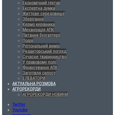
Економічний гектар
Експертна думка
Життєве середовище
Зберігання
Кермо керівника
Механізація АПК
Питання бухгалтерії
Подія
Регіональний вимір
Редакторський погляд
Сучасне тваринництво
У правовому полі
Фінансування АПК
Заготівля силосу
ЕЛЕВАТОРИ
АКТУАЛЬНА РОЗМОВА
АГРОРЕКОРДИ
АГРОРЕКОРДИ НОВИНИ
Twitter
Youtube