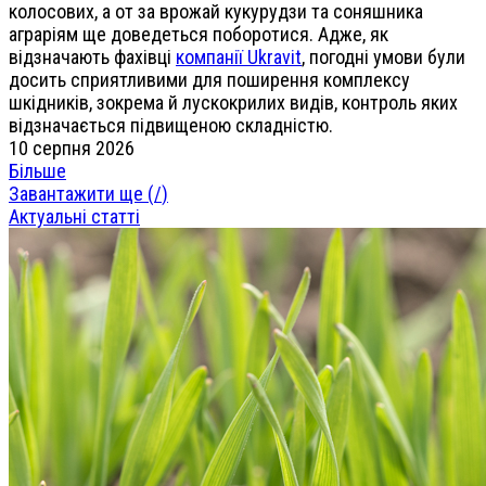
колосових, а от за врожай кукурудзи та соняшника
аграріям ще доведеться поборотися. Адже, як
відзначають фахівці
компанії Ukravit
, погодні умови були
досить сприятливими для поширення комплексу
шкідників, зокрема й лускокрилих видів, контроль яких
відзначається підвищеною складністю.
10 серпня 2026
Більше
Завантажити ще (
/
)
Актуальні статті