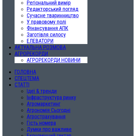
Регіональний вимір
Редакторський погляд
Сучасне тваринництво
У правовому полі
Фінансування АПК
Заготівля силосу
ЕЛЕВАТОРИ
АКТУАЛЬНА РОЗМОВА
АГРОРЕКОРДИ
АГРОРЕКОРДИ НОВИНИ
ГОЛОВНА
СПЕЦТЕМА
СТАТТІ
Ідеї & тренди
Інфраструктура ринку
Агромаркетинг
Агрономія Сьогодні
Агрострахування
Гість номера
Думки про важливе
Економічний гектар