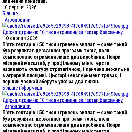
липневий показник.
10 серпня 2026
Більше
Агроновини
Держпідтримка: 10 тисяч гривень за гектар бавовнику
10 серпня 2026
П'ять гектарів і 50 тисяч гривень виплат — саме такий
був результат державної програми торік, коли
компенсацію отримали лише два виробники. Попри
мізерний масштаб, у профільному міністерстві
називають культуру стратегічною, і причина лежить не
в аграрній площині. Цьогоріч експеримент триває, і
перший урожай зберуть уже за два тижні.
Більше інформації
Держпідтримка: 10 тисяч гривень за гектар бавовнику
Агроновини
П'ять гектарів і 50 тисяч гривень виплат — саме такий
був результат державної програми торік, коли
компенсацію отримали лише два виробники. Попри
мізерний масштаб, у профільному міністерстві