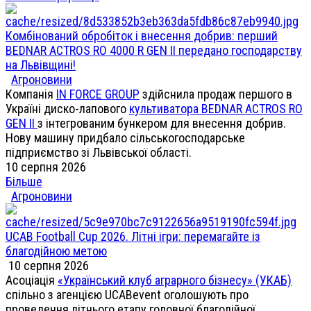
Комбінований обробіток і внесення добрив: перший
BEDNAR ACTROS RO 4000 R GEN II передано господарству
на Львівщині!
Агроновини
Компанія
IN FORCE GROUP
здійснила продаж першого в
Україні диско-лапового
культиватора BEDNAR ACTROS RO
GEN II
з інтегрованим бункером для внесення добрив.
Нову машину придбало сільськогосподарське
підприємство зі Львівської області.
10 серпня 2026
Більше
Агроновини
UCAB Football Cup 2026. Літні ігри: перемагайте із
благодійною метою
10 серпня 2026
Асоціація
«Український клуб аграрного бізнесу» (УКАБ)
спільно з агенцією UCABevent оголошують про
проведення літнього етапу головної благодійної