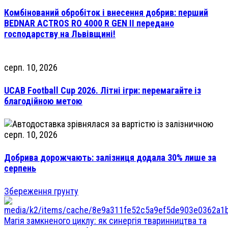
Комбінований обробіток і внесення добрив: перший
BEDNAR ACTROS RO 4000 R GEN II передано
господарству на Львівщині!
серп. 10, 2026
UCAB Football Cup 2026. Літні ігри: перемагайте із
благодійною метою
серп. 10, 2026
Добрива дорожчають: залізниця додала 30% лише за
серпень
Збереження грунту
Магія замкненого циклу: як синергія тваринництва та