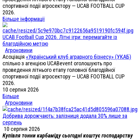
спортивної події агросектору — UCAB FOOTBALL CUP
2026.
Більше інформації
UCAB Football Cup 2026. Літні ігри: перемагайте із
благодійною метою
Агроновини
Асоціація
«Український клуб аграрного бізнесу» (УКАБ)
спільно з агенцією UCABevent оголошують про
проведення літнього етапу головної благодійної
спортивної події агросектору — UCAB FOOTBALL CUP
2026.
10 серпня 2026
Більше
Агроновини
Добрива дорожчають: залізниця додала 30% лише за
серпень
10 серпня 2026
Купівля тонни карбаміду сьогодні коштує господарству