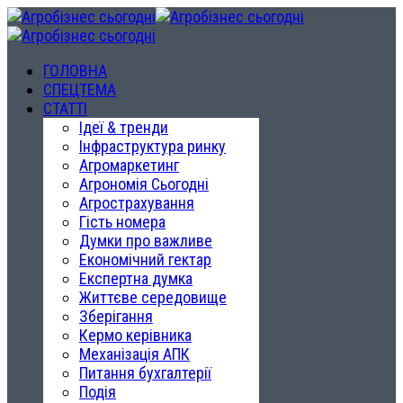
ГОЛОВНА
СПЕЦТЕМА
СТАТТІ
Ідеї & тренди
Інфраструктура ринку
Агромаркетинг
Агрономія Сьогодні
Агрострахування
Гість номера
Думки про важливе
Економічний гектар
Експертна думка
Життєве середовище
Зберігання
Кермо керівника
Механізація АПК
Питання бухгалтерії
Подія