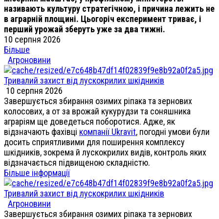
називають культуру стратегічною, і причина лежить не
в аграрній площині. Цьогоріч експеримент триває, і
перший урожай зберуть уже за два тижні.
10 серпня 2026
Більше
Агроновини
Тривалий захист від лускокрилих шкідників
10 серпня 2026
Завершується збирання озимих ріпака та зернових
колосових, а от за врожай кукурудзи та соняшника
аграріям ще доведеться поборотися. Адже, як
відзначають фахівці
компанії Ukravit
, погодні умови були
досить сприятливими для поширення комплексу
шкідників, зокрема й лускокрилих видів, контроль яких
відзначається підвищеною складністю.
Більше інформації
Тривалий захист від лускокрилих шкідників
Агроновини
Завершується збирання озимих ріпака та зернових