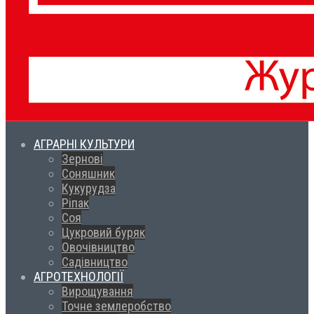
АГРАРНІ КУЛЬТУРИ
Зернові
Соняшник
Кукурудза
Ріпак
Соя
Цукровий буряк
Овочівництво
Садівництво
АГРОТЕХНОЛОГІЇ
Вирощування
Точне землеробство