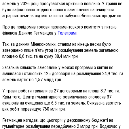
земель у 2026 році просувається критично повільно. У травні не
було зафіксовано жодного нового замовлення на очищення
аграрних земель від мін та інших вибухонебезпечних предметів.
Про це повідомив голови парламентського комітету з питань
фінансів Данило Гетманцев у
Телеграмі
.
Так, за даними Мінекономіки, станом на кінець весни було
завершено лише п’ять угод із розмінування земель загальною
площею 0,6 тис. га на суму 38,4 млн грн.
Загальна кількість замовлень у межах програми з квітня не
змінилася і становить 125 договорів на розмінування 24,9 тис. га
земель вартістю 1,57 млрд грн.
У травні роботи тривали за 27 договорами на площі 8,7 тис. га.
Крім того, Центр гуманітарного розмінування оголосив 37
аукціонів на очищення ще 6,5 тис. га земель. Очікувана вартість
цих робіт перевищує 760 млн грн.
Гетманцев нагадав, що цьогоріч у державному бюджеті на
гуманітарне розмінування передбачено 2 млрд грн. Водночас у