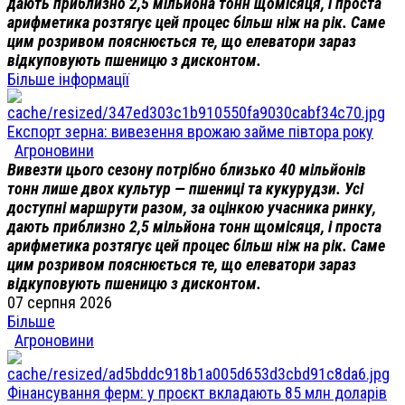
дають приблизно 2,5 мільйона тонн щомісяця, і проста
арифметика розтягує цей процес більш ніж на рік. Саме
цим розривом пояснюється те, що елеватори зараз
відкуповують пшеницю з дисконтом.
Більше інформації
Експорт зерна: вивезення врожаю займе півтора року
Агроновини
Вивезти цього сезону потрібно близько 40 мільйонів
тонн лише двох культур — пшениці та кукурудзи. Усі
доступні маршрути разом, за оцінкою учасника ринку,
дають приблизно 2,5 мільйона тонн щомісяця, і проста
арифметика розтягує цей процес більш ніж на рік. Саме
цим розривом пояснюється те, що елеватори зараз
відкуповують пшеницю з дисконтом.
07 серпня 2026
Більше
Агроновини
Фінансування ферм: у проєкт вкладають 85 млн доларів