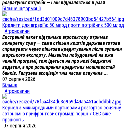
розрахунок потреби — і він відрізняється в рази
.
Більше інформації
Кредити для аграріїв: 80 млрд проти потрібних 500 млрд
Агроновини
Екстрений пакет підтримки агросектору отримав
конкретну суму — саме стільки коштів держава готова
спрямувати через пільгове кредитування після зупинки
морського експорту. Механізм побудований на вже
чинній програмі, тож ідеться не про нові бюджетні
видатки, а про розширення кредитних можливостей
банків. Галузева асоціація тим часом озвучила ...
07 серпня 2026
Більше
Агроновини
Кернел з міжнародними партнерами розгортає сонячну
автономію прифронтових громад: перші 7 СЕС вже
працюють.
07 серпня 2026