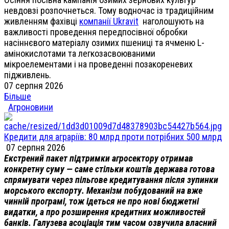
невдовзі розпочнеться. Тому водночас із традиційним
живленням фахівці
компанії Ukravit
наголошують на
важливості проведення передпосівної обробки
насіннєвого матеріалу озимих пшениці та ячменю L-
амінокислотами та легкозасвоюваними
мікроелементами і на проведенні позакореневих
підживлень.
07 серпня 2026
Більше
Агроновини
Кредити для аграріїв: 80 млрд проти потрібних 500 млрд
07 серпня 2026
Екстрений пакет підтримки агросектору отримав
конкретну суму — саме стільки коштів держава готова
спрямувати через пільгове кредитування після зупинки
морського експорту. Механізм побудований на вже
чинній програмі, тож ідеться не про нові бюджетні
видатки, а про розширення кредитних можливостей
банків. Галузева асоціація тим часом озвучила власний