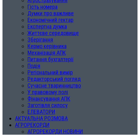
Агрострахування
Гість номера
Думки про важливе
Економічний гектар
Експертна думка
Життєве середовище
Зберігання
Кермо керівника
Механізація АПК
Питання бухгалтерії
Подія
Регіональний вимір
Редакторський погляд
Сучасне тваринництво
У правовому полі
Фінансування АПК
Заготівля силосу
ЕЛЕВАТОРИ
АКТУАЛЬНА РОЗМОВА
АГРОРЕКОРДИ
АГРОРЕКОРДИ НОВИНИ