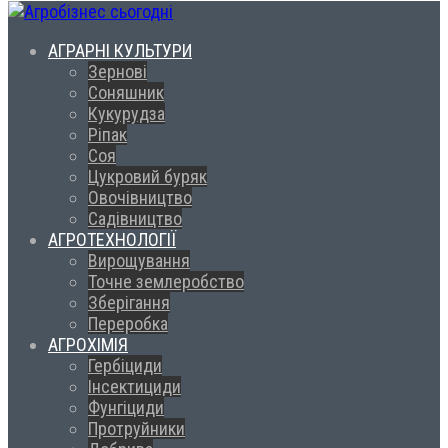
АГРАРНІ КУЛЬТУРИ
Зернові
Соняшник
Кукурудза
Ріпак
Соя
Цукровий буряк
Овочівництво
Садівництво
АГРОТЕХНОЛОГІЇ
Вирощування
Точне землеробство
Зберігання
Переробка
АГРОХІМІЯ
Гербіциди
Інсектициди
Фунгіциди
Протруйники