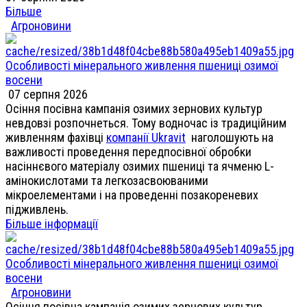
Більше
Агроновини
Особливості мінерального живлення пшениці озимої
восени
07 серпня 2026
Осіння посівна кампанія озимих зернових культур
невдовзі розпочнеться. Тому водночас із традиційним
живленням фахівці
компанії Ukravit
наголошують на
важливості проведення передпосівної обробки
насіннєвого матеріалу озимих пшениці та ячменю L-
амінокислотами та легкозасвоюваними
мікроелементами і на проведенні позакореневих
підживлень.
Більше інформації
Особливості мінерального живлення пшениці озимої
восени
Агроновини
Осіння посівна кампанія озимих зернових культур