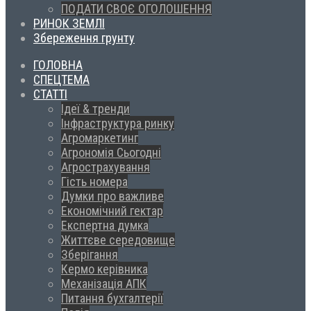
ПОДАТИ СВОЄ ОГОЛОШЕННЯ
РИНОК ЗЕМЛІ
Збереження грунту
ГОЛОВНА
СПЕЦТЕМА
СТАТТІ
Ідеї & тренди
Інфраструктура ринку
Агромаркетинг
Агрономія Сьогодні
Агрострахування
Гість номера
Думки про важливе
Економічний гектар
Експертна думка
Життєве середовище
Зберігання
Кермо керівника
Механізація АПК
Питання бухгалтерії