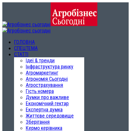
ГОЛОВНА
СПЕЦТЕМА
СТАТТІ
Ідеї & тренди
Інфраструктура ринку
Агромаркетинг
Агрономія Сьогодні
Агрострахування
Гість номера
Думки про важливе
Економічний гектар
Експертна думка
Життєве середовище
Зберігання
Кермо керівника