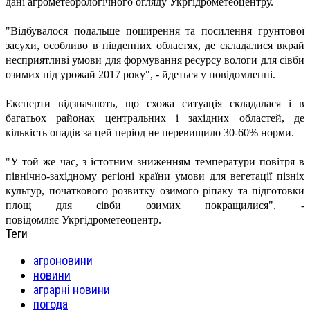
дані
агрометеорологічного огляду Укргідрометеоцентру.
"Відбувалося подальше поширення та посилення грунтової
засухи, особливо в південних областях, де складалися вкрай
несприятливі умови для формування ресурсу вологи для сівби
озимих під урожай 2017 року", - йдеться у повідомленні.
Експерти відзначають, що схожа ситуація складалася і в
багатьох районах центральних і західних областей, де
кількість опадів за цей період не перевищило 30-60% норми.
"У той же час, з істотним зниженням температури повітря в
північно-західному регіоні країни умови для вегетації пізніх
культур, початкового розвитку озимого ріпаку та підготовки
площ для сівби озимих покращилися", -
повідомляє
Укргідрометеоцентр
.
Теги
агроновини
новини
аграрні новини
погода