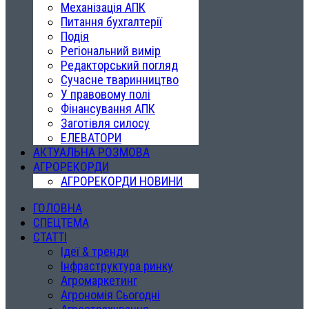
Механізація АПК
Питання бухгалтерії
Подія
Регіональний вимір
Редакторський погляд
Сучасне тваринництво
У правовому полі
Фінансування АПК
Заготівля силосу
ЕЛЕВАТОРИ
АКТУАЛЬНА РОЗМОВА
АГРОРЕКОРДИ
АГРОРЕКОРДИ НОВИНИ
ГОЛОВНА
СПЕЦТЕМА
СТАТТІ
Ідеї & тренди
Інфраструктура ринку
Агромаркетинг
Агрономія Сьогодні