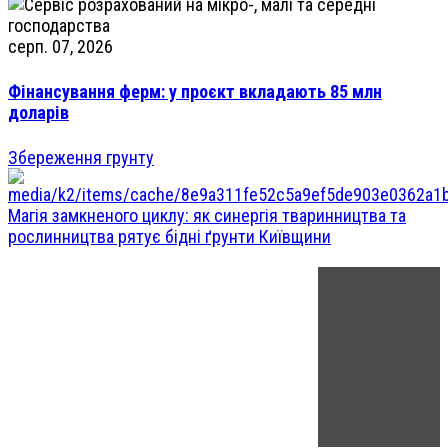
серп. 07, 2026
Фінансування ферм: у проєкт вкладають 85 млн
доларів
Збереження грунту
Магія замкненого циклу: як синергія тваринництва та
рослинництва рятує бідні ґрунти Київщини