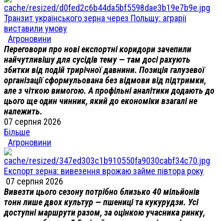
Транзит українського зерна через Польщу: аграрії
виставили умову
Агроновини
Переговори про нові експортні коридори зачепили
найчутливішу для сусідів тему — там досі рахують
збитки від подій трирічної давнини. Позиція галузевої
організації сформульована без відмови від підтримки,
але з чіткою вимогою. А профільні аналітики додають до
цього ще один чинник, який до економіки взагалі не
належить.
07 серпня 2026
Більше
Агроновини
Експорт зерна: вивезення врожаю займе півтора року
07 серпня 2026
Вивезти цього сезону потрібно близько 40 мільйонів
тонн лише двох культур — пшениці та кукурудзи. Усі
доступні маршрути разом, за оцінкою учасника ринку,