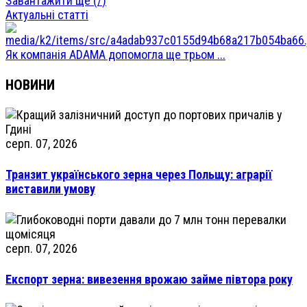
Завантажити ще (
/
)
Актуальні статті
Як компанія ADAMA допомогла ще трьом ...
НОВИНИ
серп. 07, 2026
Транзит українського зерна через Польщу: аграрії
виставили умову
серп. 07, 2026
Експорт зерна: вивезення врожаю займе півтора року