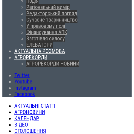
Подія
Регіональний вимір
Редакторський погляд
Сучасне тваринництво
У правовому полі
Фінансування АПК
Заготівля силосу
ЕЛЕВАТОРИ
АКТУАЛЬНА РОЗМОВА
АГРОРЕКОРДИ
АГРОРЕКОРДИ НОВИНИ
Twitter
Youtube
Instagram
Facebook
АКТУАЛЬНІ СТАТТІ
АГРОНОВИНИ
КАЛЕНДАР
ВІДЕО
ОГОЛОШЕННЯ