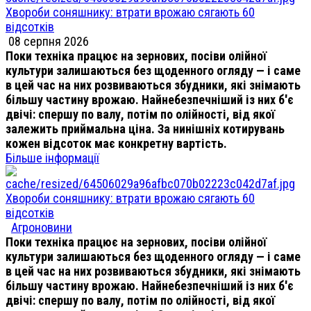
Хвороби соняшнику: втрати врожаю сягають 60
відсотків
08 серпня 2026
Поки техніка працює на зернових, посіви олійної
культури залишаються без щоденного огляду — і саме
в цей час на них розвиваються збудники, які знімають
більшу частину врожаю. Найнебезпечніший із них б'є
двічі: спершу по валу, потім по олійності, від якої
залежить приймальна ціна. За нинішніх котирувань
кожен відсоток має конкретну вартість.
Більше інформації
Хвороби соняшнику: втрати врожаю сягають 60
відсотків
Агроновини
Поки техніка працює на зернових, посіви олійної
культури залишаються без щоденного огляду — і саме
в цей час на них розвиваються збудники, які знімають
більшу частину врожаю. Найнебезпечніший із них б'є
двічі: спершу по валу, потім по олійності, від якої