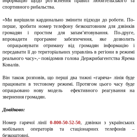
інформацію щодо роз’яснення правил любительського та
спортивного рибальства.
«Ми вирішили кардинально змінити підходи до роботи. По-
перше, зробити номер телефону безкоштовним для дзвінків
громадян і простим для запам’ятовування. По-друге,
впровадити програмне забезпечення, яке дозволить
опрацьовувати отриману від громадян інформацію і
передавати її до територіальних управлінь в регіони в режимі
реального часу», ̶ повідомив голова Держрибагентства Ярема
Ковалів.
Він також розповів, що перші два тижні «гаряча» лінія буде
працювати в тестовому режимі. Протягом цього часу буде
опрацьовано нову модель ефективного реагування на
звернення громадян.
Довідково:
Номер гарячої лінії
0-800-50-52-50
, дзвінки з українських
мобільних операторів та стаціонарних телефонів –
безкоштовні.