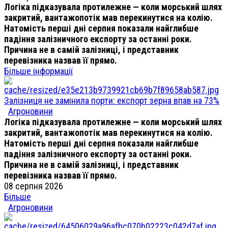
Логіка підказувала протилежне — коли морський шлях
закритий, вантажопотік мав перекинутися на колію.
Натомість перші дні серпня показали найглибше
падіння залізничного експорту за останні роки.
Причина не в самій залізниці, і представник
перевізника назвав її прямо.
Більше інформації
Залізниця не замінила порти: експорт зерна впав на 73%
Агроновини
Логіка підказувала протилежне — коли морський шлях
закритий, вантажопотік мав перекинутися на колію.
Натомість перші дні серпня показали найглибше
падіння залізничного експорту за останні роки.
Причина не в самій залізниці, і представник
перевізника назвав її прямо.
08 серпня 2026
Більше
Агроновини