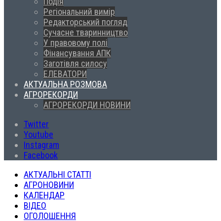
Подія
Регіональний вимір
Редакторський погляд
Сучасне тваринництво
У правовому полі
Фінансування АПК
Заготівля силосу
ЕЛЕВАТОРИ
АКТУАЛЬНА РОЗМОВА
АГРОРЕКОРДИ
АГРОРЕКОРДИ НОВИНИ
Twitter
Youtube
Instagram
Facebook
АКТУАЛЬНІ СТАТТІ
АГРОНОВИНИ
КАЛЕНДАР
ВІДЕО
ОГОЛОШЕННЯ