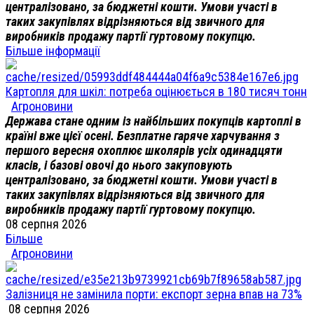
централізовано, за бюджетні кошти. Умови участі в
таких закупівлях відрізняються від звичного для
виробників продажу партії гуртовому покупцю.
Більше інформації
Картопля для шкіл: потреба оцінюється в 180 тисяч тонн
Агроновини
Держава стане одним із найбільших покупців картоплі в
країні вже цієї осені. Безплатне гаряче харчування з
першого вересня охоплює школярів усіх одинадцяти
класів, і базові овочі до нього закуповують
централізовано, за бюджетні кошти. Умови участі в
таких закупівлях відрізняються від звичного для
виробників продажу партії гуртовому покупцю.
08 серпня 2026
Більше
Агроновини
Залізниця не замінила порти: експорт зерна впав на 73%
08 серпня 2026