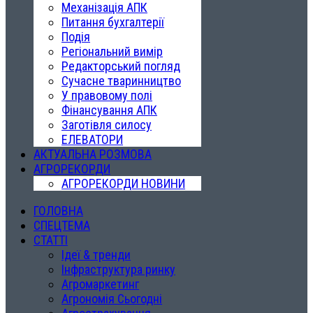
Механізація АПК
Питання бухгалтерії
Подія
Регіональний вимір
Редакторський погляд
Сучасне тваринництво
У правовому полі
Фінансування АПК
Заготівля силосу
ЕЛЕВАТОРИ
АКТУАЛЬНА РОЗМОВА
АГРОРЕКОРДИ
АГРОРЕКОРДИ НОВИНИ
ГОЛОВНА
СПЕЦТЕМА
СТАТТІ
Ідеї & тренди
Інфраструктура ринку
Агромаркетинг
Агрономія Сьогодні