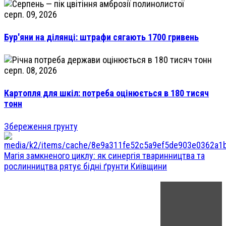
серп. 09, 2026
Бур'яни на ділянці: штрафи сягають 1700 гривень
серп. 08, 2026
Картопля для шкіл: потреба оцінюється в 180 тисяч
тонн
Збереження грунту
Магія замкненого циклу: як синергія тваринництва та
рослинництва рятує бідні ґрунти Київщини