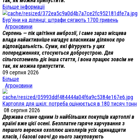
так, як можна припустити.
Більше інформації
Бур'яни на ділянці: штрафи сягають 1700 гривень
Агроновини
Серпень — пік цвітіння амброзії, і саме зараз місцева
влада найактивніше нагадує власникам ділянок про
відповідальність. Суми, які фігурують у цих
попередженнях, стосуються доброустрою. Для
сільгоспземель діє інша стаття, і вона працює зовсім не
так, як можна припустити.
09 серпня 2026
Більше
Агроновини
Картопля для шкіл: потреба оцінюється в 180 тисяч тонн
08 серпня 2026
Держава стане одним із найбільших покупців картоплі в
країні вже цієї осені. Безплатне гаряче харчування з
першого вересня охоплює школярів усіх одинадцяти
класів, і базові овочі до нього закуповують