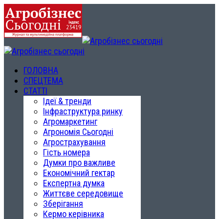
ГОЛОВНА
СПЕЦТЕМА
СТАТТІ
Ідеї & тренди
Інфраструктура ринку
Агромаркетинг
Агрономія Сьогодні
Агрострахування
Гість номера
Думки про важливе
Економічний гектар
Експертна думка
Життєве середовище
Зберігання
Кермо керівника