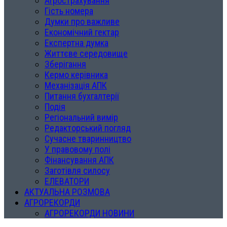
Агрострахування
Гість номера
Думки про важливе
Економічний гектар
Експертна думка
Життєве середовище
Зберігання
Кермо керівника
Механізація АПК
Питання бухгалтерії
Подія
Регіональний вимір
Редакторський погляд
Сучасне тваринництво
У правовому полі
Фінансування АПК
Заготівля силосу
ЕЛЕВАТОРИ
АКТУАЛЬНА РОЗМОВА
АГРОРЕКОРДИ
АГРОРЕКОРДИ НОВИНИ