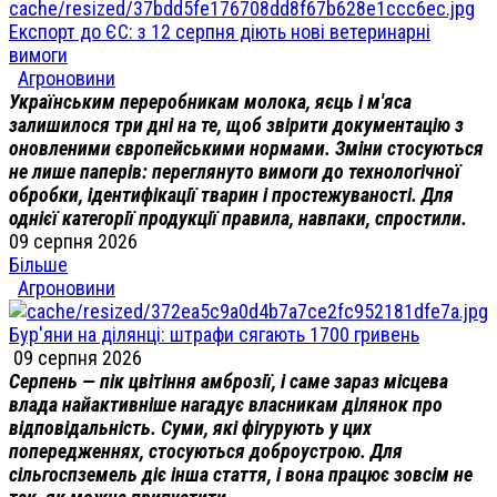
Експорт до ЄС: з 12 серпня діють нові ветеринарні
вимоги
Агроновини
Українським переробникам молока, яєць і м'яса
залишилося три дні на те, щоб звірити документацію з
оновленими європейськими нормами. Зміни стосуються
не лише паперів: переглянуто вимоги до технологічної
обробки, ідентифікації тварин і простежуваності. Для
однієї категорії продукції правила, навпаки, спростили.
09 серпня 2026
Більше
Агроновини
Бур'яни на ділянці: штрафи сягають 1700 гривень
09 серпня 2026
Серпень — пік цвітіння амброзії, і саме зараз місцева
влада найактивніше нагадує власникам ділянок про
відповідальність. Суми, які фігурують у цих
попередженнях, стосуються доброустрою. Для
сільгоспземель діє інша стаття, і вона працює зовсім не