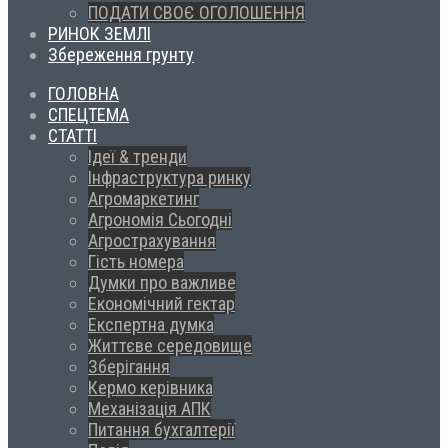
ПОДАТИ СВОЄ ОГОЛОШЕННЯ
РИНОК ЗЕМЛІ
Збереження грунту
ГОЛОВНА
СПЕЦТЕМА
СТАТТІ
Ідеї & тренди
Інфраструктура ринку
Агромаркетинг
Агрономія Сьогодні
Агрострахування
Гість номера
Думки про важливе
Економічний гектар
Експертна думка
Життєве середовище
Зберігання
Кермо керівника
Механізація АПК
Питання бухгалтерії