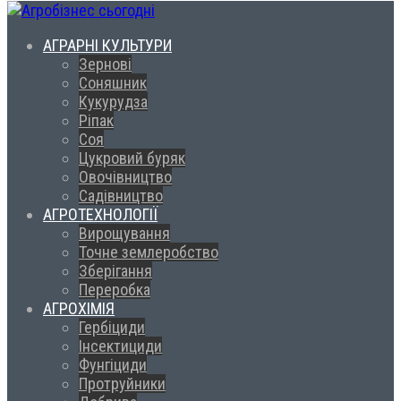
АГРАРНІ КУЛЬТУРИ
Зернові
Соняшник
Кукурудза
Ріпак
Соя
Цукровий буряк
Овочівництво
Садівництво
АГРОТЕХНОЛОГІЇ
Вирощування
Точне землеробство
Зберігання
Переробка
АГРОХІМІЯ
Гербіциди
Інсектициди
Фунгіциди
Протруйники