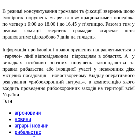
В режимі консультування громадян та фіксації звернень щодо
імовірних порушень «гаряча лінія» працюватиме з понеділка
по четвер з 9:00 до 18.00 і до 16.45 у п’ятницю. Разом з тим у
режимі фіксації звернень громадян «гаряча» лінія
працюватиме цілодобово 7 днів на тиждень.
Інформація про імовірні правопорушення направлятиметься з
«гарячої» лінії відповідальним підрозділам в областях. А у
випадках особливо значних порушень законодавства та
правил рибальства або імовірної участі у незаконних діях
місцевих посадовців – новоствореному Відділу оперативного
реагування «рибоохоронний патруль», в компетенцію якого
входить проведення рибоохоронних заходів на території всієї
України.
Теги
агроновини
новини
аграрні новини
рибальство