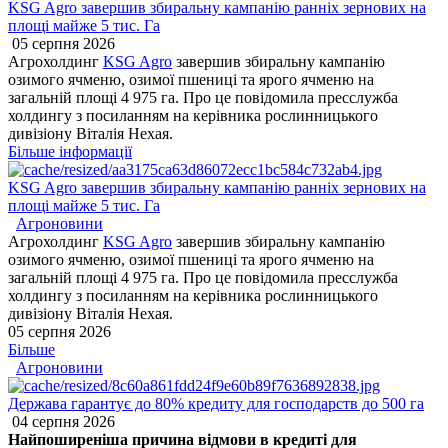
KSG Agro завершив збиральну кампанію ранніх зернових на
площі майже 5 тис. Га
05 серпня 2026
Агрохолдинг
KSG Agro
завершив збиральну кампанію
озимого ячменю, озимої пшениці та ярого ячменю на
загальній площі 4 975 га. Про це повідомила пресслужба
холдингу з посиланням на керівника рослинницького
дивізіону Віталія Нехая.
Більше інформації
KSG Agro завершив збиральну кампанію ранніх зернових на
площі майже 5 тис. Га
Агроновини
Агрохолдинг
KSG Agro
завершив збиральну кампанію
озимого ячменю, озимої пшениці та ярого ячменю на
загальній площі 4 975 га. Про це повідомила пресслужба
холдингу з посиланням на керівника рослинницького
дивізіону Віталія Нехая.
05 серпня 2026
Більше
Агроновини
Держава гарантує до 80% кредиту для господарств до 500 га
04 серпня 2026
Найпоширеніша причина відмови в кредиті для