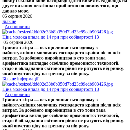
повну і скільки вони насправді здатні вивезти. Відповідь на
друге питання невтішна: приблизно половину того, що
давало море.
05 серпня 2026
Більше
Агроновини
Ціна молока впала до 14 грн при собівартості 13
05 серпня 2026
Гривня з літра — ось що лишається одному з
найпотужніших молочних господарств країни після всіх
витрат. За добового виробництва в сто тонн така
арифметика виглядає особливо промовисто: технології,
стадо й обладнання світового рівня не рятують від ринку,
який опустив ціну на третину за пів року.
Більше інформації
Ціна молока впала до 14 грн при собівартості 13
Агроновини
Гривня з літра — ось що лишається одному з
найпотужніших молочних господарств країни після всіх
витрат. За добового виробництва в сто тонн така
арифметика виглядає особливо промовисто: технології,
стадо й обладнання світового рівня не рятують від ринку,
який опустив ціну на третину за пів року.