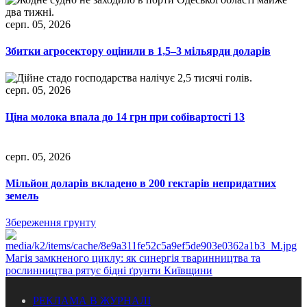
серп. 05, 2026
Збитки агросектору оцінили в 1,5–3 мільярди доларів
серп. 05, 2026
Ціна молока впала до 14 грн при собівартості 13
серп. 05, 2026
Мільйон доларів вкладено в 200 гектарів непридатних
земель
Збереження грунту
Магія замкненого циклу: як синергія тваринництва та
рослинництва рятує бідні ґрунти Київщини
РЕКЛАМА В ЖУРНАЛІ