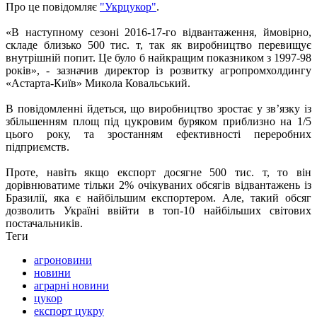
Про це повідомляє
"Укрцукор"
.
«В наступному сезоні 2016-17-го відвантаження, ймовірно,
складе близько 500 тис. т, так як виробництво перевищує
внутрішній попит. Це було б найкращим показником з 1997-98
років»
, -
зазначив
директор із розвитку агропромхолдингу
«Астарта-Київ»
Микола Ковальський.
В повідомленні йдеться, що виробництво зростає у зв’язку із
збільшенням площ під цукровим буряком приблизно на 1/5
цього року, та зростанням ефективності переробних
підприємств.
Проте, навіть якщо експорт досягне 500 тис. т, то він
дорівнюватиме тільки 2% очікуваних обсягів відвантажень із
Бразилії, яка є найбільшим експортером. Але, такий обсяг
дозволить Україні ввійти в топ-10 найбільших світових
постачальників.
Теги
агроновини
новини
аграрні новини
цукор
експорт цукру