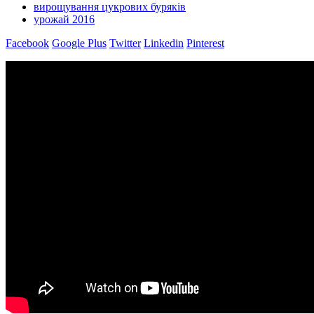
вирощування цукрових буряків
урожай 2016
Facebook
Google Plus
Twitter
Linkedin
Pinterest