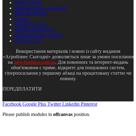
КОНТАКТИ
Використання матеріалів
ПРО ЖУРНАЛ
Пошук
ПЕРЕДПЛАТА
АРХІВ ЖУРНАЛУ
РЕКЛАМА НА САЙТІ
ПОДКАСТИ
Використання матеріалів і новин із сайту видання
«Агробізнес Сьогодні» дозволяється лише за умови посилання
на
agro-business.com.ua
. Для новинних та інтернет-видань
обов'язковим є пряме, відкрите для пошукових систем,
гіперпосилання у першому абзаці на процитовану статтю чи
новину.
ПЕРЕДПЛАТИТИ
Facebook
Google Plus
Twitter
Linkedin
Pinterest
Please publish modules in
offcanvas
position.