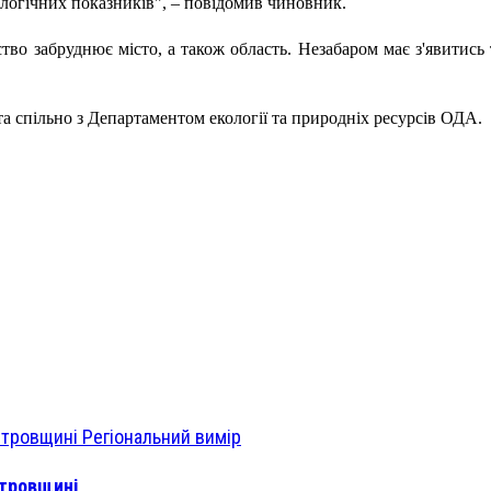
ологічних показників"
, – повідомив чиновник.
ство забруднює місто, а також область.
Незабаром має з'явитись 
а спільно з Департаментом екології та природніх ресурсів ОДА.
Регіональний вимір
етровщині