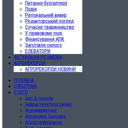
Питання бухгалтерії
Подія
Регіональний вимір
Редакторський погляд
Сучасне тваринництво
У правовому полі
Фінансування АПК
Заготівля силосу
ЕЛЕВАТОРИ
АКТУАЛЬНА РОЗМОВА
АГРОРЕКОРДИ
АГРОРЕКОРДИ НОВИНИ
ГОЛОВНА
СПЕЦТЕМА
СТАТТІ
Ідеї & тренди
Інфраструктура ринку
Агромаркетинг
Агрономія Сьогодні
Агрострахування