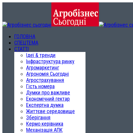
ГОЛОВНА
СПЕЦТЕМА
СТАТТІ
Ідеї & тренди
Інфраструктура ринку
Агромаркетинг
Агрономія Сьогодні
Агрострахування
Гість номера
Думки про важливе
Економічний гектар
Експертна думка
Життєве середовище
Зберігання
Кермо керівника
Механізація АПК