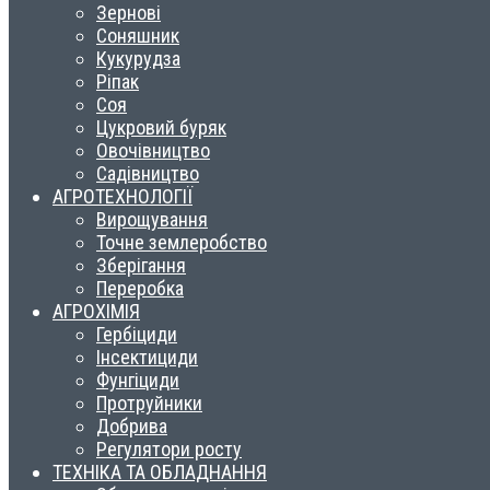
Зернові
Соняшник
Кукурудза
Ріпак
Соя
Цукровий буряк
Овочівництво
Садівництво
АГРОТЕХНОЛОГІЇ
Вирощування
Точне землеробство
Зберігання
Переробка
АГРОХІМІЯ
Гербіциди
Інсектициди
Фунгіциди
Протруйники
Добрива
Регулятори росту
ТЕХНІКА ТА ОБЛАДНАННЯ