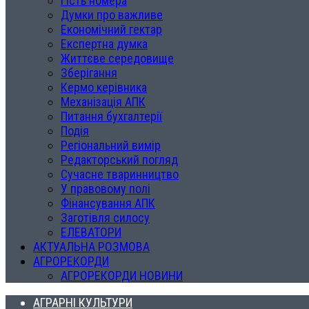
Гість номера
Думки про важливе
Економічний гектар
Експертна думка
Життєве середовище
Зберігання
Кермо керівника
Механізація АПК
Питання бухгалтерії
Подія
Регіональний вимір
Редакторський погляд
Сучасне тваринництво
У правовому полі
Фінансування АПК
Заготівля силосу
ЕЛЕВАТОРИ
АКТУАЛЬНА РОЗМОВА
АГРОРЕКОРДИ
АГРОРЕКОРДИ НОВИНИ
АГРАРНІ КУЛЬТУРИ