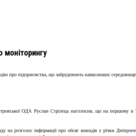
о моніторингу
ацію про підприємства, що забруднюють навколишнє середовище у 
петровської ОДА
Руслан Стрілець наголосив, що на першому в 
оду на розголос інформації про обсяг викидів у річки Дніпро