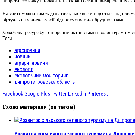
вибрати геоточку і побачити на екрані останні вимірювання ек
На сайті можна також дізнатися, наскільки відсотків підприєм
віртуальні тури-екскурсії підприємствами-забруднювачами.
Довідково:
ресурс був створений активістами і волонтерами міст
Теги
агроновини
новини
аграрні новини
екологія
екологічний моніторинг
дніпропетровська область
Facebook
Google Plus
Twitter
Linkedin
Pinterest
Схожі матеріали (за тегом)
Розвиток сільського зеленого туризму на Дніпроп