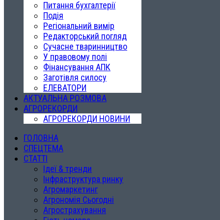
Питання бухгалтерії
Подія
Регіональний вимір
Редакторський погляд
Сучасне тваринництво
У правовому полі
Фінансування АПК
Заготівля силосу
ЕЛЕВАТОРИ
АКТУАЛЬНА РОЗМОВА
АГРОРЕКОРДИ
АГРОРЕКОРДИ НОВИНИ
ГОЛОВНА
СПЕЦТЕМА
СТАТТІ
Ідеї & тренди
Інфраструктура ринку
Агромаркетинг
Агрономія Сьогодні
Агрострахування