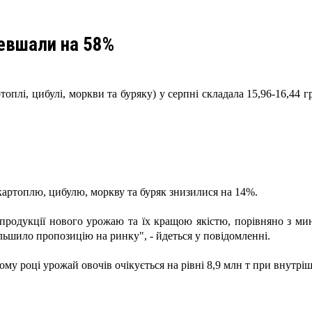
шевшали на 58%
ртоплі, цибулі, моркви та буряку)
у
серпні складала 15,96-16,44 гр
, картоплю, цибулю, моркву та буряк знизилися на 14%.
продукції нового урожаю та їх кращою якістю, порівняно з м
льшило пропозицію на ринку", - йдеться у повідомленні.
му році урожай овочів очікується на рівні 8,9 млн т при внутрі