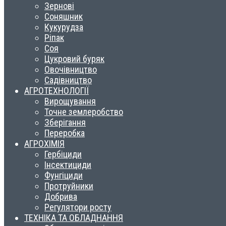
Зернові
Соняшник
Кукурудза
Ріпак
Соя
Цукровий буряк
Овочівництво
Садівництво
АГРОТЕХНОЛОГІЇ
Вирощування
Точне землеробство
Зберігання
Переробка
АГРОХІМІЯ
Гербіциди
Інсектициди
Фунгіциди
Протруйники
Добрива
Регулятори росту
ТЕХНІКА ТА ОБЛАДНАННЯ