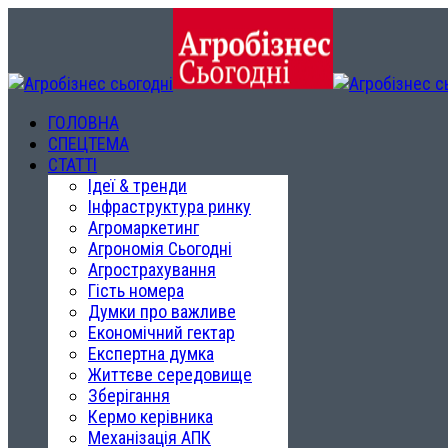
ГОЛОВНА
СПЕЦТЕМА
СТАТТІ
Ідеї & тренди
Інфраструктура ринку
Агромаркетинг
Агрономія Сьогодні
Агрострахування
Гість номера
Думки про важливе
Економічний гектар
Експертна думка
Життєве середовище
Зберігання
Кермо керівника
Механізація АПК