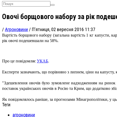
Овочі борщового набору за рік поде
/
Агроновини
/
П'ятниця, 02 вересня 2016 11:37
Вартість
борщового набору (з
агальна вартість 1 кг капусти, ка
рік овочі подешевшали на 58%.
Про це повідомляє
УКАБ
.
Експерти зазначають, що порівняно з липнем, ціни на капусту
"Здешевлення овочів було зумовлене надходженням на ринок 
поставок українських овочів в Росію та Крим, що додатково збі
Як повідомлялось раніше, за прогнозами Мінагрополітики, у цьо
Теги
агроновини