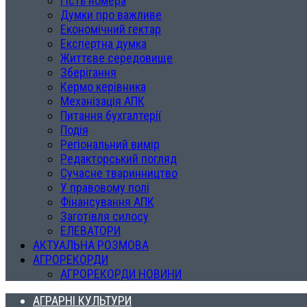
Гість номера
Думки про важливе
Економічний гектар
Експертна думка
Життєве середовище
Зберігання
Кермо керівника
Механізація АПК
Питання бухгалтерії
Подія
Регіональний вимір
Редакторський погляд
Сучасне тваринництво
У правовому полі
Фінансування АПК
Заготівля силосу
ЕЛЕВАТОРИ
АКТУАЛЬНА РОЗМОВА
АГРОРЕКОРДИ
АГРОРЕКОРДИ НОВИНИ
АГРАРНІ КУЛЬТУРИ