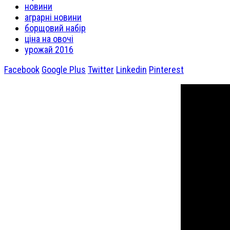
новини
аграрні новини
борщовий набір
ціна на овочі
урожай 2016
Facebook
Google Plus
Twitter
Linkedin
Pinterest