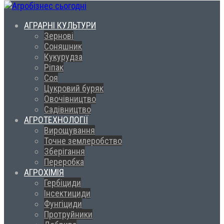
АГРАРНІ КУЛЬТУРИ
Зернові
Соняшник
Кукурудза
Ріпак
Соя
Цукровий буряк
Овочівництво
Садівництво
АГРОТЕХНОЛОГІЇ
Вирощування
Точне землеробство
Зберігання
Переробка
АГРОХІМІЯ
Гербіциди
Інсектициди
Фунгіциди
Протруйники