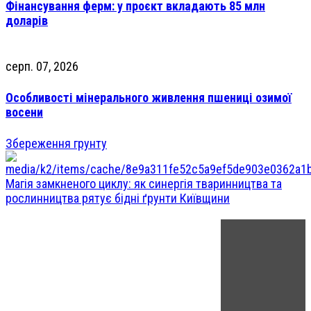
Фінансування ферм: у проєкт вкладають 85 млн
доларів
серп. 07, 2026
Особливості мінерального живлення пшениці озимої
восени
Збереження грунту
Магія замкненого циклу: як синергія тваринництва та
рослинництва рятує бідні ґрунти Київщини