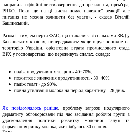
направила офіційні листи-звернення до президента, прем'єра,
РНБО. Поки що на ці листи немає належної реакції, але
питання не можна залишати без уваги», - сказав Віталій
Башинський.
Разом із тим, експерти ФАО, що стикалися зі спалахами ЗВД у
Балканських країнах, попереджають: якщо вірус поникне на
територію України, орієнтовна втрата промислового стада
ВРХ у господарствах, що переживуть спалах, складе:
падіж продуктивних тварин - 40−70%,
пожиттєве зниження продуктивності - 30−40%,
падіж телят - до 90%,
повна утилізація молока на період карантину - 28 днів.
Як повідомлялось раніше
, проблему загрози нодулярного
дерматиту обговорювали під час засідання робочої групи з
удосконалення політики розвитку молочної галузі та
формування ринку молока, яке відбулось 30 серпня.