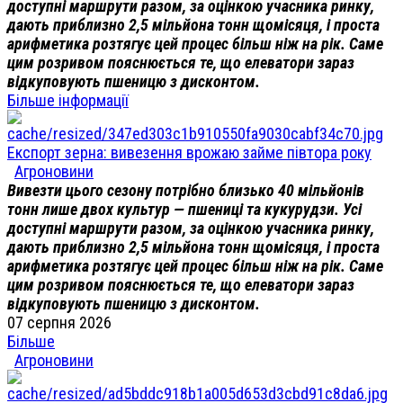
доступні маршрути разом, за оцінкою учасника ринку,
дають приблизно 2,5 мільйона тонн щомісяця, і проста
арифметика розтягує цей процес більш ніж на рік. Саме
цим розривом пояснюється те, що елеватори зараз
відкуповують пшеницю з дисконтом.
Більше інформації
Експорт зерна: вивезення врожаю займе півтора року
Агроновини
Вивезти цього сезону потрібно близько 40 мільйонів
тонн лише двох культур — пшениці та кукурудзи. Усі
доступні маршрути разом, за оцінкою учасника ринку,
дають приблизно 2,5 мільйона тонн щомісяця, і проста
арифметика розтягує цей процес більш ніж на рік. Саме
цим розривом пояснюється те, що елеватори зараз
відкуповують пшеницю з дисконтом.
07 серпня 2026
Більше
Агроновини