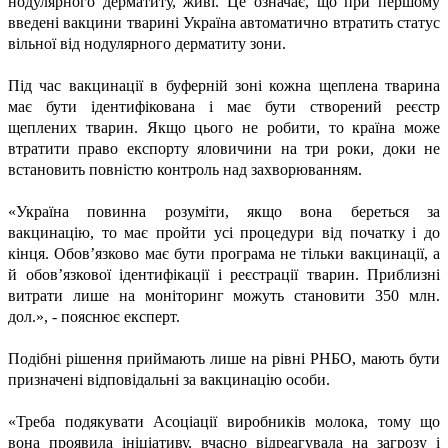
нодулярного дерматиту, живі. Це означає, що при першому
введені вакцини тварині Україна автоматично втратить статус
вільної від нодулярного дерматиту зони.
Під час вакцинації в буферній зоні кожна щеплена тварина
має бути ідентифікована і має бути створений реєстр
щеплених тварин. Якщо цього не робити, то країна може
втратити право експорту яловичини на три роки, доки не
встановить повністю контроль над захворюванням.
«Україна повинна розуміти, якщо вона береться за
вакцинацію, то має пройти усі процедури від початку і до
кінця. Обов’язково має бути програма не тільки вакцинації, а
й обов’язкової ідентифікації і реєстрації тварин. Приблизні
витрати лише на моніторинг можуть становити 350 млн.
дол.», - пояснює експерт.
Подібні рішення приймають лише на рівні РНБО, мають бути
призначені відповідальні за вакцинацію особи.
«Треба подякувати Асоціації виробників молока, тому що
вона проявила ініціативу, вчасно відреагувала на загрозу і