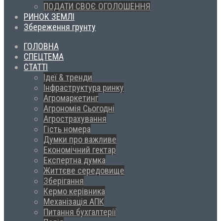
ПОДАТИ СВОЄ ОГОЛОШЕННЯ
РИНОК ЗЕМЛІ
Збереження грунту
ГОЛОВНА
СПЕЦТЕМА
СТАТТІ
Ідеї & тренди
Інфраструктура ринку
Агромаркетинг
Агрономія Сьогодні
Агрострахування
Гість номера
Думки про важливе
Економічний гектар
Експертна думка
Життєве середовище
Зберігання
Кермо керівника
Механізація АПК
Питання бухгалтерії