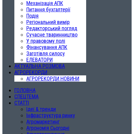
Механізація АПК
Питання бухгалтерії
Подія
Регіональний вимір
Редакторський погляд
Сучасне тваринництво
У правовому полі
Фінансування АПК
Заготівля силосу
ЕЛЕВАТОРИ
АКТУАЛЬНА РОЗМОВА
АГРОРЕКОРДИ
АГРОРЕКОРДИ НОВИНИ
ГОЛОВНА
СПЕЦТЕМА
СТАТТІ
Ідеї & тренди
Інфраструктура ринку
Агромаркетинг
Агрономія Сьогодні