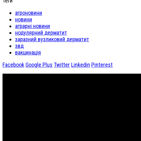
Теги
агроновини
новини
аграрні новини
нодулярний дерматит
заразний вузликовий дерматит
звд
вакцинація
Facebook
Google Plus
Twitter
Linkedin
Pinterest