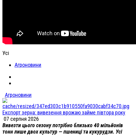
Усі
Агроновини
Агроновини
Експорт зерна: вивезення врожаю займе півтора року
07 серпня 2026
Вивезти цього сезону потрібно близько 40 мільйонів
тонн лише двох культур — пшениці та кукурудзи. Усі