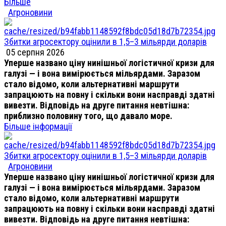
Більше
Агроновини
Збитки агросектору оцінили в 1,5–3 мільярди доларів
05 серпня 2026
Уперше названо ціну нинішньої логістичної кризи для
галузі — і вона вимірюється мільярдами. Заразом
стало відомо, коли альтернативні маршрути
запрацюють на повну і скільки вони насправді здатні
вивезти. Відповідь на друге питання невтішна:
приблизно половину того, що давало море.
Більше інформації
Збитки агросектору оцінили в 1,5–3 мільярди доларів
Агроновини
Уперше названо ціну нинішньої логістичної кризи для
галузі — і вона вимірюється мільярдами. Заразом
стало відомо, коли альтернативні маршрути
запрацюють на повну і скільки вони насправді здатні
вивезти. Відповідь на друге питання невтішна: