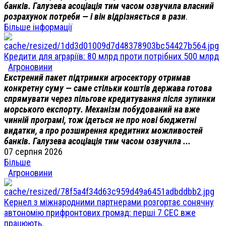
банків. Галузева асоціація тим часом озвучила власний
розрахунок потреби — і він відрізняється в рази
.
Більше інформації
Кредити для аграріїв: 80 млрд проти потрібних 500 млрд
Агроновини
Екстрений пакет підтримки агросектору отримав
конкретну суму — саме стільки коштів держава готова
спрямувати через пільгове кредитування після зупинки
морського експорту. Механізм побудований на вже
чинній програмі, тож ідеться не про нові бюджетні
видатки, а про розширення кредитних можливостей
банків. Галузева асоціація тим часом озвучила ...
07 серпня 2026
Більше
Агроновини
Кернел з міжнародними партнерами розгортає сонячну
автономію прифронтових громад: перші 7 СЕС вже
працюють.