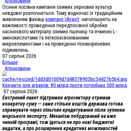
Агроновини
Осіння посівна кампанія озимих зернових культур
невдовзі розпочнеться. Тому водночас із традиційним
живленням фахівці
компанії Ukravit
наголошують на
важливості проведення передпосівної обробки
насіннєвого матеріалу озимих пшениці та ячменю L-
амінокислотами та легкозасвоюваними
мікроелементами і на проведенні позакореневих
підживлень.
07 серпня 2026
Більше
Агроновини
Кредити для аграріїв: 80 млрд проти потрібних 500 млрд
07 серпня 2026
Екстрений пакет підтримки агросектору отримав
конкретну суму — саме стільки коштів держава готова
спрямувати через пільгове кредитування після зупинки
морського експорту. Механізм побудований на вже
чинній програмі, тож ідеться не про нові бюджетні
видатки, а про розширення кредитних можливостей