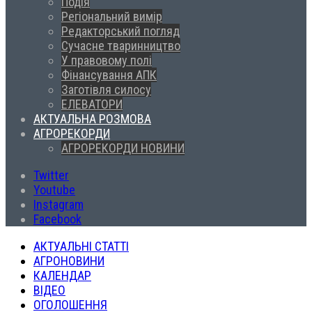
Подія
Регіональний вимір
Редакторський погляд
Сучасне тваринництво
У правовому полі
Фінансування АПК
Заготівля силосу
ЕЛЕВАТОРИ
АКТУАЛЬНА РОЗМОВА
АГРОРЕКОРДИ
АГРОРЕКОРДИ НОВИНИ
Twitter
Youtube
Instagram
Facebook
АКТУАЛЬНІ СТАТТІ
АГРОНОВИНИ
КАЛЕНДАР
ВІДЕО
ОГОЛОШЕННЯ