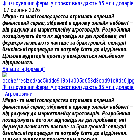
Фінансування ферм: у проєкт вкладають 85 млн доларів
07 серпня 2026
Мікро- та малі господарства отримали окремий
фінансовий сервіс, зібраний в одному онлайн-кабінеті —
від рахунку до маркетплейсу агротоварів. Розробники
позиціонують його як відповідь на дві проблеми, які
фермери називають частіше за брак грошей: складні
банківські процедури та потребу їхати до відділення.
Цільова аудиторія проєкту вимірюється мільйоном
підприємств.
Більше інформації
Фінансування ферм: у проєкт вкладають 85 млн доларів
Агроновини
Мікро- та малі господарства отримали окремий
фінансовий сервіс, зібраний в одному онлайн-кабінеті —
від рахунку до маркетплейсу агротоварів. Розробники
позиціонують його як відповідь на дві проблеми, які
фермери називають частіше за брак грошей: складні
банківські процедури та потребу їхати до відділення.
Цільова аудиторія проєкту вимірюється ...