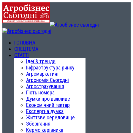
ГОЛОВНА
СПЕЦТЕМА
СТАТТІ
Ідеї & тренди
Інфраструктура ринку
Агромаркетинг
Агрономія Сьогодні
Агрострахування
Гість номера
Думки про важливе
Економічний гектар
Експертна думка
Життєве середовище
Зберігання
Кермо керівника