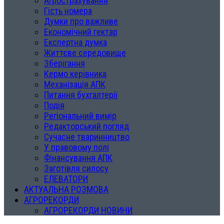
Агрострахування
Гість номера
Думки про важливе
Економічний гектар
Експертна думка
Життєве середовище
Зберігання
Кермо керівника
Механізація АПК
Питання бухгалтерії
Подія
Регіональний вимір
Редакторський погляд
Сучасне тваринництво
У правовому полі
Фінансування АПК
Заготівля силосу
ЕЛЕВАТОРИ
АКТУАЛЬНА РОЗМОВА
АГРОРЕКОРДИ
АГРОРЕКОРДИ НОВИНИ