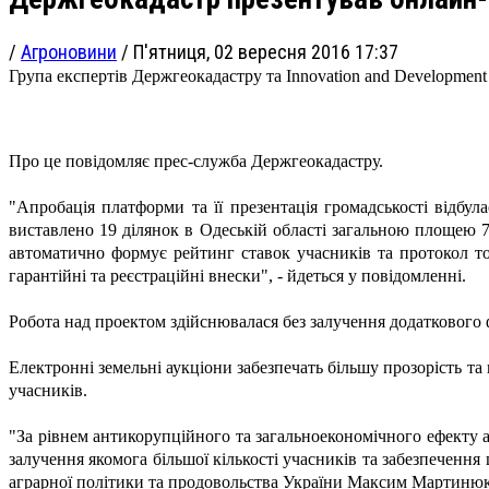
/
Агроновини
/
П'ятниця, 02 вересня 2016 17:37
Група експертів Держгеокадастру та Innovation and Developmen
Про це повідомляє прес-служба
Держгеокадастру.
"Апробація платформи та її презентація громадськості відбу
виставлено 19 ділянок в Одеській області загальною площею 70
автоматично формує рейтинг ставок учасників та протокол то
гарантійні та реєстраційні внески", - йдеться у повідомленні.
Робота над проектом здійснювалася без залучення додаткового
Електронні земельні аукціони забезпечать більшу прозорість та 
учасників.
"За рівнем антикорупційного та загальноекономічного ефекту 
залучення якомога більшої кількості учасників та забезпечення
аграрної політики та продовольства України Максим Мартинюк