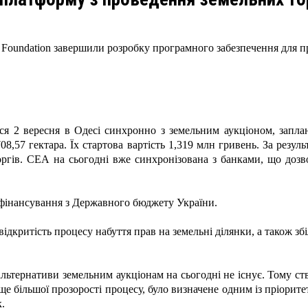
t Foundation завершили розробку програмного забезпечення для 
лася 2 вересня в Одесі синхронно з земельним аукціоном, запла
8,57 гектара. Їх стартова вартість 1,319 млн гривень. За резу
ргів. СЕА на сьогодні вже синхронізована з банками, що дозв
 фінансування з Державного бюджету України.
відкритість процесу набуття прав на земельні ділянки, а також з
альтернативи земельним аукціонам на сьогодні не існує. Тому ст
 ще більшої прозорості процесу, було визначене одним із пріори
.