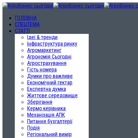
ГОЛОВНА
СПЕЦТЕМА
СТАТТІ
Ідеї & тренди
Інфраструктура ринку
Агромаркетинг
Агрономія Сьогодні
Агрострахування
Гість номера
Думки про важливе
Економічний гектар
Експертна думка
Життєве середовище
Зберігання
Кермо керівника
Механізація АПК
Питання бухгалтерії
Подія
Регіональний вимір