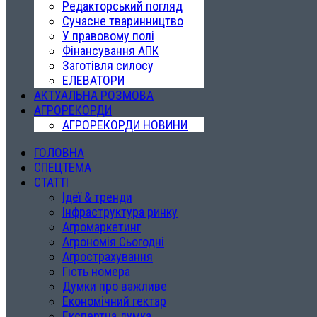
Редакторський погляд
Сучасне тваринництво
У правовому полі
Фінансування АПК
Заготівля силосу
ЕЛЕВАТОРИ
АКТУАЛЬНА РОЗМОВА
АГРОРЕКОРДИ
АГРОРЕКОРДИ НОВИНИ
ГОЛОВНА
СПЕЦТЕМА
СТАТТІ
Ідеї & тренди
Інфраструктура ринку
Агромаркетинг
Агрономія Сьогодні
Агрострахування
Гість номера
Думки про важливе
Економічний гектар
Експертна думка