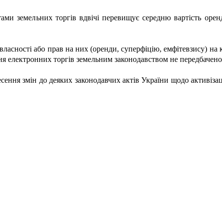
атами земельних торгів вдвічі перевищує середню вартість оре
ласності або прав на них (оренди, суперфіцію, емфітевзису) на
ня електронних торгів земельним законодавством не передбачено
ння змін до деяких законодавчих актів України щодо активізаці