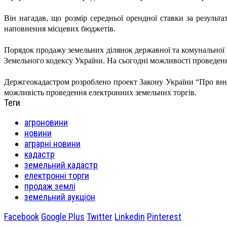
Він нагадав, що розмір середньої орендної ставки за результ
наповнення місцевих бюджетів.
Порядок продажу земельних ділянок державної та комунальної в
Земельного кодексу України. На сьогодні можливості проведен
Держгеокадастром розроблено проект Закону України “Про внесе
можливість проведення електронних земельних торгів.
Теги
агроновини
новини
аграрні новини
кадастр
земельний кадастр
електронні торги
продаж землі
земельний аукціон
Facebook
Google Plus
Twitter
Linkedin
Pinterest