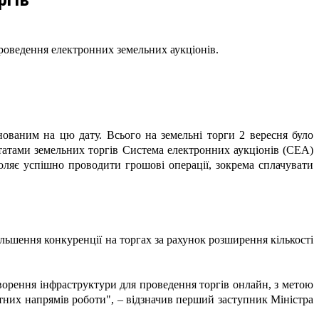
проведення електронних земельних аукціонів.
нованим на цю дату. Всього на земельні торги 2 вересня було
льтатами земельних торгів Система електронних аукціонів (СЕА)
оляє успішно проводити грошові операції, зокрема сплачувати
більшення конкуренції на торгах за рахунок розширення кількості
ворення інфраструктури для проведення торгів онлайн, з метою
тетних напрямів роботи", – відзначив перший заступник Міністра