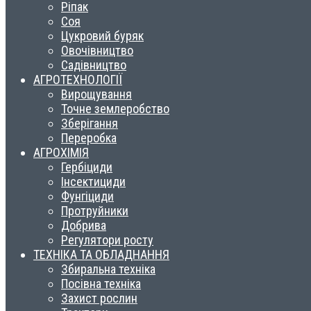
Ріпак
Соя
Цукровий буряк
Овочівництво
Садівництво
АГРОТЕХНОЛОГІЇ
Вирощування
Точне землеробство
Зберігання
Переробка
АГРОХІМІЯ
Гербіциди
Інсектициди
Фунгіциди
Протруйники
Добрива
Регулятори росту
ТЕХНІКА ТА ОБЛАДНАННЯ
Збиральна техніка
Посівна техніка
Захист рослин