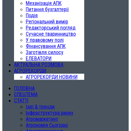
Механізація АПК
Питання бухгалтерії
Подія
Регіональний вимір
Редакторський погляд
Сучасне тваринництво
У правовому полі
Фінансування АПК
Заготівля силосу
ЕЛЕВАТОРИ
АКТУАЛЬНА РОЗМОВА
АГРОРЕКОРДИ
АГРОРЕКОРДИ НОВИНИ
ГОЛОВНА
СПЕЦТЕМА
СТАТТІ
Ідеї & тренди
Інфраструктура ринку
Агромаркетинг
Агрономія Сьогодні