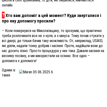
школа в селі зруйнована, то діти, які лишилися, навчаються
онлайн.
?
Хто вам допоміг в цей момент? Куди зверталися і
про яку допомогу просили?
– Коли повернувся на Миколаївщину, то зрозумів, що практично
треба розпочинати все не з нуля, а з мінуса. Тому почав стукати у
всі двері, де тільки бачив таку можливість. От, наприклад, USAID,
які діяли, надали тонну добрив і насіння. Проте, надійшли вони до
нас досить пізно. Просто процедура у них така. Давали насіння на
весняну посівну, а ми використали на осінню. Все одно –
допомога є допомога!
Одним із
таких