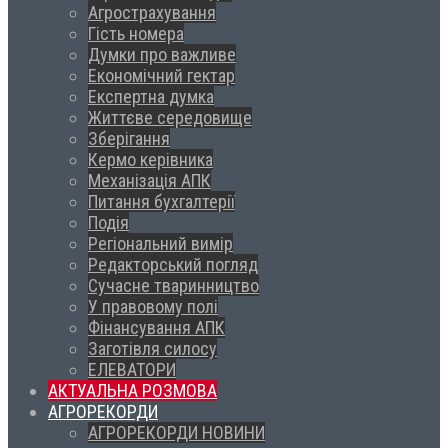
Агрострахування
Гість номера
Думки про важливе
Економічний гектар
Експертна думка
Життєве середовище
Зберігання
Кермо керівника
Механізація АПК
Питання бухгалтерії
Подія
Регіональний вимір
Редакторський погляд
Сучасне тваринництво
У правовому полі
Фінансування АПК
Заготівля силосу
ЕЛЕВАТОРИ
АКТУАЛЬНА РОЗМОВА
АГРОРЕКОРДИ
АГРОРЕКОРДИ НОВИНИ