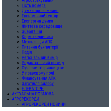
Агрострахування
Гість номера
Думки про важливе
Економічний гектар
Експертна думка
Життєве середовище
Зберігання
Кермо керівника
Механізація АПК
Питання бухгалтерії
Подія
Регіональний вимір
Редакторський погляд
Сучасне тваринництво
У правовому полі
Фінансування АПК
Заготівля силосу
ЕЛЕВАТОРИ
АКТУАЛЬНА РОЗМОВА
АГРОРЕКОРДИ
АГРОРЕКОРДИ НОВИНИ