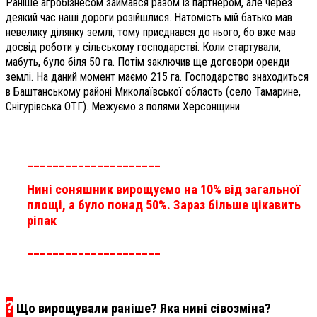
Раніше агробізнесом займався разом із партнером, але через
деякий час наші дороги розійшлися. Натомість мій батько мав
невелику ділянку землі, тому приєднався до нього, бо вже мав
досвід роботи у сільському господарстві. Коли стартували,
мабуть, було біля 50 га. Потім заключив ще договори оренди
землі. На даний момент маємо 215 га. Господарство знаходиться
в Баштанському районі Миколаївської область (село Тамарине,
Снігурівська ОТГ). Межуємо з полями Херсонщини.
_____________________
Нині соняшник вирощуємо на 10% від загальної
площі, а було понад 50%. Зараз більше цікавить
ріпак
_____________________
?
Що вирощували раніше? Яка нині сівозміна?