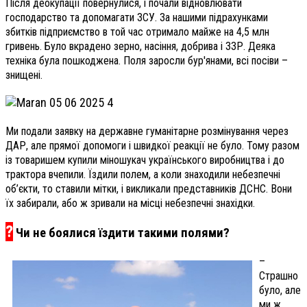
Після деокупації повернулися, і почали відновлювати
господарство та допомагати ЗСУ. За нашими підрахунками
збитків підприємство в той час отримало майже на 4,5 млн
гривень. Було вкрадено зерно, насіння, добрива і ЗЗР. Деяка
техніка була пошкоджена. Поля заросли бур'янами, всі посіви –
знищені.
Ми подали заявку на державне гуманітарне розмінування через
ДАР, але прямої допомоги і швидкої реакції не було. Тому разом
із товаришем купили міношукач українського виробництва і до
трактора вчепили. Їздили полем, а коли знаходили небезпечні
об’єкти, то ставили мітки, і викликали представників ДСНС. Вони
їх забирали, або ж зривали на місці небезпечні знахідки.
?
Чи не боялися їздити такими полями?
–
Страшно
було, але
ми ж