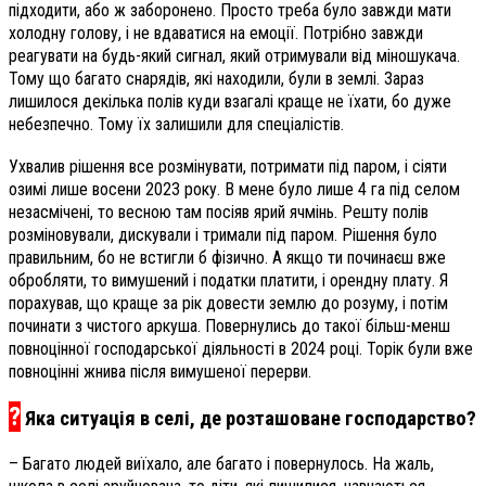
підходити, або ж заборонено. Просто треба було завжди мати
холодну голову, і не вдаватися на емоції. Потрібно завжди
реагувати на будь-який сигнал, який отримували від міношукача.
Тому що багато снарядів, які находили, були в землі. Зараз
лишилося декілька полів куди взагалі краще не їхати, бо дуже
небезпечно. Тому їх залишили для спеціалістів.
Ухвалив рішення все розмінувати, потримати під паром, і сіяти
озимі лише восени 2023 року. В мене було лише 4 га під селом
незасмічені, то весною там посіяв ярий ячмінь. Решту полів
розміновували, дискували і тримали під паром. Рішення було
правильним, бо не встигли б фізично. А якщо ти починаєш вже
обробляти, то вимушений і податки платити, і орендну плату. Я
порахував, що краще за рік довести землю до розуму, і потім
починати з чистого аркуша. Повернулись до такої більш-менш
повноцінної господарської діяльності в 2024 році. Торік були вже
повноцінні жнива після вимушеної перерви.
?
Яка ситуація в селі, де розташоване господарство?
– Багато людей виїхало, але багато і повернулось. На жаль,