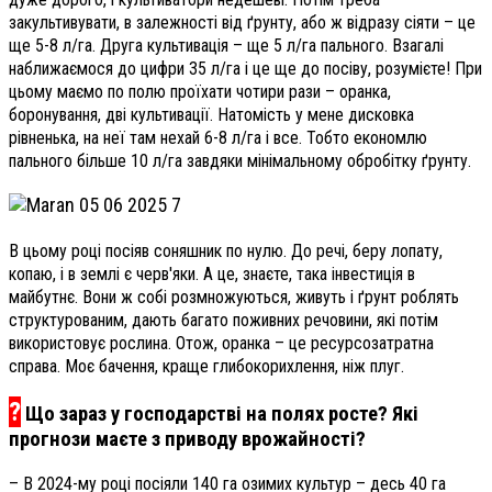
закультивувати, в залежності від ґрунту, або ж відразу сіяти – це
ще 5-8 л/га. Друга культивація – ще 5 л/га пального. Взагалі
наближаємося до цифри 35 л/га і це ще до посіву, розумієте! При
цьому маємо по полю проїхати чотири рази – оранка,
боронування, дві культивації. Натомість у мене дисковка
рівненька, на неї там нехай 6-8 л/га і все. Тобто економлю
пального більше 10 л/га завдяки мінімальному обробітку ґрунту.
В цьому році посіяв соняшник по нулю. До речі, беру лопату,
копаю, і в землі є черв'яки. А це, знаєте, така інвестиція в
майбутнє. Вони ж собі розмножуються, живуть і ґрунт роблять
структурованим, дають багато поживних речовини, які потім
використовує рослина. Отож, оранка – це ресурсозатратна
справа. Моє бачення, краще глибокорихлення, ніж плуг.
?
Що зараз у господарстві на полях росте? Які
прогнози маєте з приводу врожайності?
– В 2024-му році посіяли 140 га озимих культур – десь 40 га