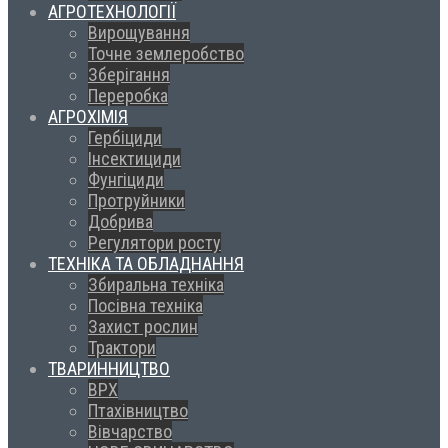
АГРОТЕХНОЛОГІЇ
Вирощування
Точне землеробство
Зберігання
Переробка
АГРОХІМІЯ
Гербіциди
Інсектициди
Фунгіциди
Протруйники
Добрива
Регулятори росту
ТЕХНІКА ТА ОБЛАДНАННЯ
Збиральна техніка
Посівна техніка
Захист рослин
Трактори
ТВАРИННИЦТВО
ВРХ
Птахівництво
Вівчарство