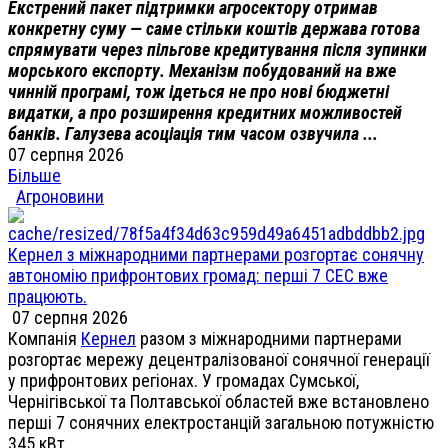
Екстрений пакет підтримки агросектору отримав
конкретну суму — саме стільки коштів держава готова
спрямувати через пільгове кредитування після зупинки
морського експорту. Механізм побудований на вже
чинній програмі, тож ідеться не про нові бюджетні
видатки, а про розширення кредитних можливостей
банків. Галузева асоціація тим часом озвучила ...
07 серпня 2026
Більше
Агроновини
Кернел з міжнародними партнерами розгортає сонячну
автономію прифронтових громад: перші 7 СЕС вже
працюють.
07 серпня 2026
Компанія
Кернел
разом з міжнародними партнерами
розгортає мережу децентралізованої сонячної генерації
у прифронтових регіонах. У громадах Сумської,
Чернігівської та Полтавської областей вже встановлено
перші 7 сонячних електростанцій загальною потужністю
345 кВт.