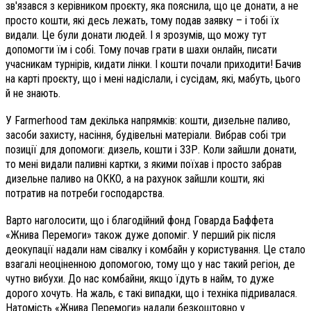
зв'язався з керівником проєкту, яка пояснила, що це донати, а не
просто кошти, які десь лежать, тому подав заявку – і тобі їх
видали. Це були донати людей. І я зрозумів, що можу тут
допомогти їм і собі. Тому почав грати в шахи онлайн, писати
учасникам турнірів, кидати лінки. І кошти почали приходити! Бачив
на карті проєкту, що і мені надіслали, і сусідам, які, мабуть, цього
й не знають.
У Farmerhood там декілька напрямків: кошти, дизельне паливо,
засоби захисту, насіння, будівельні матеріали. Вибрав собі три
позиції для допомоги: дизель, кошти і ЗЗР. Коли зайшли донати,
то мені видали паливні картки, з якими поїхав і просто забрав
дизельне паливо на ОККО, а на рахунок зайшли кошти, які
потратив на потреби господарства.
Варто наголосити, що і благодійний фонд Говарда Баффета
«Жнива Перемоги» також дуже допоміг. У перший рік після
деокупації надали нам сівалку і комбайн у користування. Це стало
взагалі неоціненною допомогою, тому що у нас такий регіон, де
чутно вибухи. До нас комбайни, якщо їдуть в найм, то дуже
дорого хочуть. На жаль, є такі випадки, що і техніка підривалася.
Натомість «Жнива Перемоги» надали безкоштовно у