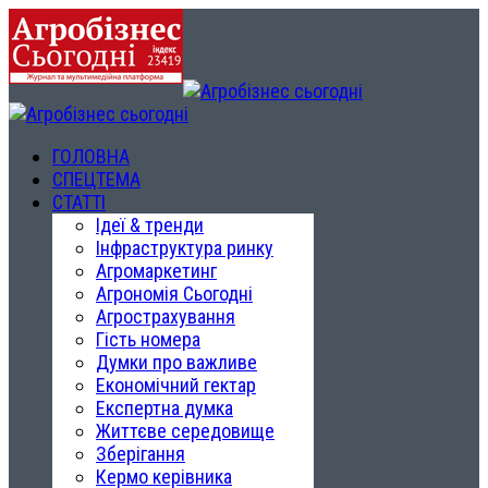
ГОЛОВНА
СПЕЦТЕМА
СТАТТІ
Ідеї & тренди
Інфраструктура ринку
Агромаркетинг
Агрономія Сьогодні
Агрострахування
Гість номера
Думки про важливе
Економічний гектар
Експертна думка
Життєве середовище
Зберігання
Кермо керівника