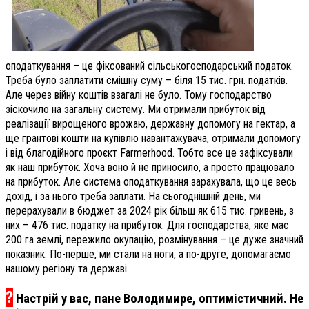
оподаткування – це фіксований сільськогосподарський податок.
Треба було заплатити смішну суму – біля 15 тис. грн. податків.
Але через війну коштів взагалі не було. Тому господарство
зіскочило на загальну систему. Ми отримали прибуток від
реалізації вирощеного врожаю, державну допомогу на гектар, а
ще грантові кошти на купівлю навантажувача, отримали допомогу
і від благодійного проєкт Farmerhood. Тобто все це зафіксували
як наш прибуток. Хоча воно й не приносило, а просто працювало
на прибуток. Але система оподаткування зарахувала, що це весь
дохід, і за нього треба заплати. На сьогоднішній день, ми
перерахували в бюджет за 2024 рік більш як 615 тис. гривень, з
них – 476 тис. податку на прибуток. Для господарства, яке має
200 га землі, пережило окупацію, розмінування – це дуже значний
показник. По-перше, ми стали на ноги, а по-друге, допомагаємо
нашому регіону та державі.
?
Настрій у вас, пане Володимире, оптимістичний. Не