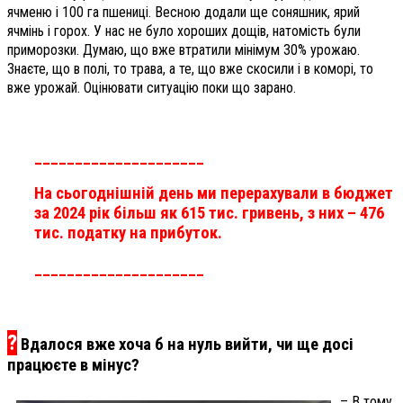
ячменю і 100 га пшениці. Весною додали ще соняшник, ярий
ячмінь і горох. У нас не було хороших дощів, натомість були
приморозки. Думаю, що вже втратили мінімум 30% урожаю.
Знаєте, що в полі, то трава, а те, що вже скосили і в коморі, то
вже урожай. Оцінювати ситуацію поки що зарано.
_____________________
На сьогоднішній день ми перерахували в бюджет
за 2024 рік більш як 615 тис. гривень, з них – 476
тис. податку на прибуток.
_____________________
?
Вдалося вже хоча б на нуль вийти, чи ще досі
працюєте в мінус?
– В тому