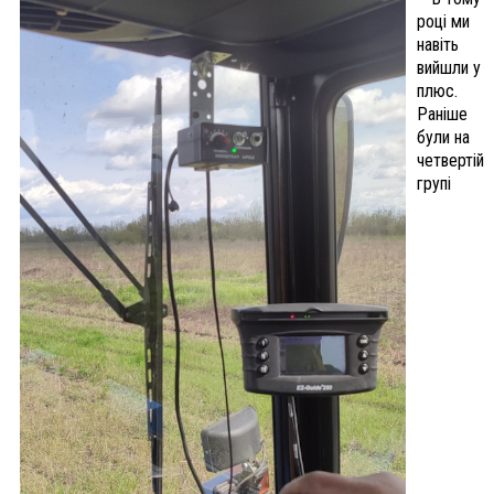
році ми
навіть
вийшли у
плюс.
Раніше
були на
четвертій
групі