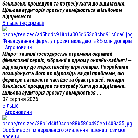
банківські процедури та потребу їхати до відділення.
Цільова аудиторія проєкту вимірюється мільйоном
підприємств.
Більше інформації
Фінансування ферм: у проєкт вкладають 85 млн доларів
Агроновини
Мікро- та малі господарства отримали окремий
фінансовий сервіс, зібраний в одному онлайн-кабінеті —
від рахунку до маркетплейсу агротоварів. Розробники
позиціонують його як відповідь на дві проблеми, які
фермери називають частіше за брак грошей: складні
банківські процедури та потребу їхати до відділення.
Цільова аудиторія проєкту вимірюється ...
07 серпня 2026
Більше
Агроновини
Особливості мінерального живлення пшениці озимої
восени