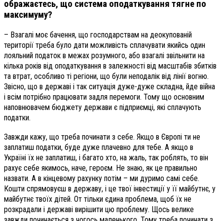
ображаєтесь, що система оподаткування тягне по
максимуму?
– Взагалі моє бачення, що господарствам на деокупованій
території треба було дати можливість сплачувати якийсь один
лояльний податок в межах розумного, або взагалі звільнити на
кілька років від оподаткування в залежності від масштабів збитків
та втрат, особливо ті регіони, що були неподалік від лінії вогню.
Звісно, що в державі і так ситуація дуже-дуже складна, йде війна
і всім потрібно працювати задля перемоги. Тому що основним
наповнювачем бюджету держави є підприємці, які сплачують
податки.
Завжди кажу, що треба починати з себе. Якщо в Європі ти не
заплатиш податки, буде дуже плачевно для тебе. А якщо в
Україні їх не заплатиш, і багато хто, на жаль, так роблять, то він
рахує себе якимось, наче, героєм. Не знаю, як це правильно
назвати. А в кінцевому рахунку потім – ми дуримо самі себе.
Кошти спрямовуєш в державу, і це твої інвестиції у її майбутнє, у
майбутнє твоїх дітей. От тільки єдина проблема, щоб їх не
розкрадали і державі вирішити цю проблему. Щось велике
завжди починається з чогось маленького. Тому треба починати з