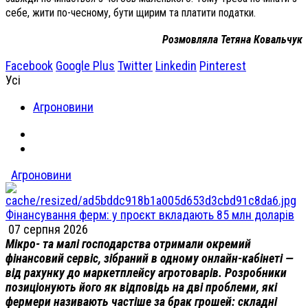
себе, жити по-чесному, бути щирим та платити податки.
Розмовляла Тетяна Ковальчук
Facebook
Google Plus
Twitter
Linkedin
Pinterest
Усі
Агроновини
Агроновини
Фінансування ферм: у проєкт вкладають 85 млн доларів
07 серпня 2026
Мікро- та малі господарства отримали окремий
фінансовий сервіс, зібраний в одному онлайн-кабінеті —
від рахунку до маркетплейсу агротоварів. Розробники
позиціонують його як відповідь на дві проблеми, які
фермери називають частіше за брак грошей: складні