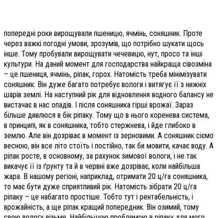
попередні роки вирощували пшеницю, ячмінь, соняшник. Проте
через важкі погодні умови, зрозумів, що потрібно шукати щось
інше. Тому пробували вирощувати чечевицю, нут, просо та інші
культури. На даний момент для господарства найкраща сівозміна
– це пшениця, ячмінь, ріпак, горох. Натомість треба мінімізувати
соняшник. Він дуже багато потребує вологи і витягує її з нижніх
шарів землі. На наступний рік для відновлення водного балансу не
вистачає в нас опадів. І після соняшника гірші врожаї. Зараз
більше дивлюся в бік ріпаку. Тому що в нього коренева система,
в принципі, як в соняшника, тобто стержнева, і йде глибоко в
землю. Але він дозріває в момент із зерновими. А соняшник сіємо
весною, він все літо стоїть і постійно, так би мовити, качає воду. А
ріпак росте, в основному, за рахунок зимової вологи, і не так
викачує її із ґрунту та й в червні вже дозріває, коли найбільша
жара. В нашому регіоні, наприклад, отримати 20 ц/га соняшника,
то має бути дуже сприятливий рік. Натомість зібрати 20 ц/га
ріпаку – це набагато простіше. Тобто тут і рентабельність, і
врожайність, а ще ріпак кращий попередник. Він озимий, тому
свою вологу візьме. Найбільшою проблемою в ріпаку для мого