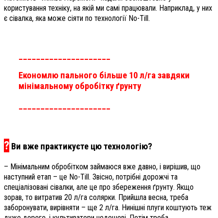
користування техніку, на якій ми самі працювали. Наприклад, у них
є сівалка, яка може сіяти по технології No-Till.
_____________________
Економлю пального більше 10 л/га завдяки
мінімальному обробітку ґрунту
_____________________
?
Ви вже практикуєте цю технологію?
– Мінімальним обробітком займаюся вже давно, і вирішив, що
наступний етап – це No-Till. Звісно, потрібні дорожчі та
спеціалізовані сівалки, але це про збереження ґрунту. Якщо
зорав, то витратив 20 л/га солярки. Прийшла весна, треба
заборонувати, вирівняти – ще 2 л/га. Нинішні плуги коштують теж
дуже дорого, і культиватори недешеві. Потім треба