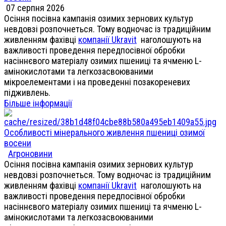
07 серпня 2026
Осіння посівна кампанія озимих зернових культур
невдовзі розпочнеться. Тому водночас із традиційним
живленням фахівці
компанії Ukravit
наголошують на
важливості проведення передпосівної обробки
насіннєвого матеріалу озимих пшениці та ячменю L-
амінокислотами та легкозасвоюваними
мікроелементами і на проведенні позакореневих
підживлень.
Більше інформації
Особливості мінерального живлення пшениці озимої
восени
Агроновини
Осіння посівна кампанія озимих зернових культур
невдовзі розпочнеться. Тому водночас із традиційним
живленням фахівці
компанії Ukravit
наголошують на
важливості проведення передпосівної обробки
насіннєвого матеріалу озимих пшениці та ячменю L-
амінокислотами та легкозасвоюваними