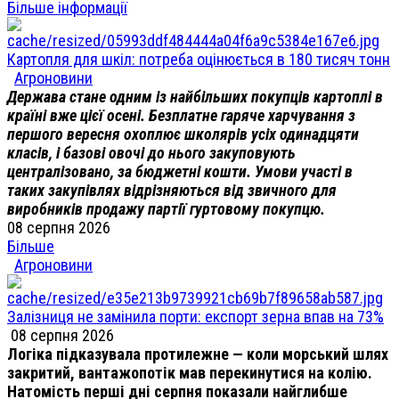
Більше інформації
Картопля для шкіл: потреба оцінюється в 180 тисяч тонн
Агроновини
Держава стане одним із найбільших покупців картоплі в
країні вже цієї осені. Безплатне гаряче харчування з
першого вересня охоплює школярів усіх одинадцяти
класів, і базові овочі до нього закуповують
централізовано, за бюджетні кошти. Умови участі в
таких закупівлях відрізняються від звичного для
виробників продажу партії гуртовому покупцю.
08 серпня 2026
Більше
Агроновини
Залізниця не замінила порти: експорт зерна впав на 73%
08 серпня 2026
Логіка підказувала протилежне — коли морський шлях
закритий, вантажопотік мав перекинутися на колію.
Натомість перші дні серпня показали найглибше