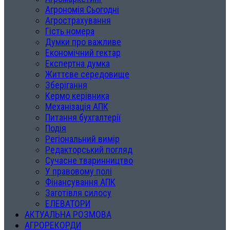
Агрономія Сьогодні
Агрострахування
Гість номера
Думки про важливе
Економічний гектар
Експертна думка
Життєве середовище
Зберігання
Кермо керівника
Механізація АПК
Питання бухгалтерії
Подія
Регіональний вимір
Редакторський погляд
Сучасне тваринництво
У правовому полі
Фінансування АПК
Заготівля силосу
ЕЛЕВАТОРИ
АКТУАЛЬНА РОЗМОВА
АГРОРЕКОРДИ