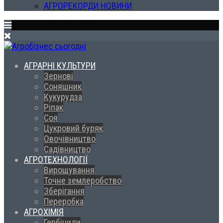
АГРОРЕКОРДИ НОВИНИ
АГРАРНІ КУЛЬТУРИ
Зернові
Соняшник
Кукурудза
Ріпак
Соя
Цукровий буряк
Овочівництво
Садівництво
АГРОТЕХНОЛОГІЇ
Вирощування
Точне землеробство
Зберігання
Переробка
АГРОХІМІЯ
Гербіциди