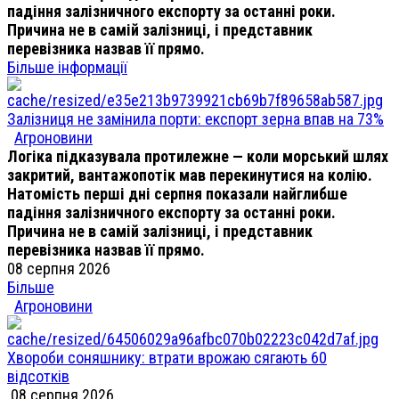
падіння залізничного експорту за останні роки.
Причина не в самій залізниці, і представник
перевізника назвав її прямо.
Більше інформації
Залізниця не замінила порти: експорт зерна впав на 73%
Агроновини
Логіка підказувала протилежне — коли морський шлях
закритий, вантажопотік мав перекинутися на колію.
Натомість перші дні серпня показали найглибше
падіння залізничного експорту за останні роки.
Причина не в самій залізниці, і представник
перевізника назвав її прямо.
08 серпня 2026
Більше
Агроновини
Хвороби соняшнику: втрати врожаю сягають 60
відсотків
08 серпня 2026