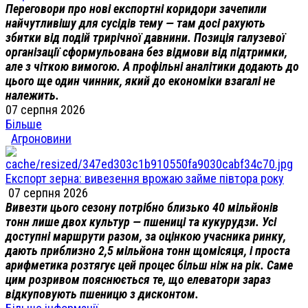
Переговори про нові експортні коридори зачепили
найчутливішу для сусідів тему — там досі рахують
збитки від подій трирічної давнини. Позиція галузевої
організації сформульована без відмови від підтримки,
але з чіткою вимогою. А профільні аналітики додають до
цього ще один чинник, який до економіки взагалі не
належить.
07 серпня 2026
Більше
Агроновини
Експорт зерна: вивезення врожаю займе півтора року
07 серпня 2026
Вивезти цього сезону потрібно близько 40 мільйонів
тонн лише двох культур — пшениці та кукурудзи. Усі
доступні маршрути разом, за оцінкою учасника ринку,
дають приблизно 2,5 мільйона тонн щомісяця, і проста
арифметика розтягує цей процес більш ніж на рік. Саме
цим розривом пояснюється те, що елеватори зараз
відкуповують пшеницю з дисконтом.