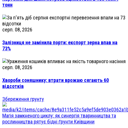
тонн
серп. 08, 2026
Залізниця не замінила порти: експорт зерна впав на
73%
серп. 08, 2026
Хвороби соняшнику: втрати врожаю сягають 60
відсотків
Збереження грунту
Магія замкненого циклу: як синергія тваринництва та
рослинництва рятує бідні ґрунти Київщини