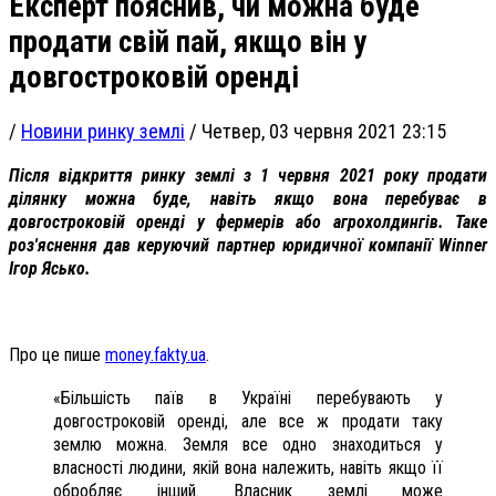
Експерт пояснив, чи можна буде
продати свій пай, якщо він у
довгостроковій оренді
/
Новини ринку землі
/
Четвер, 03 червня 2021 23:15
Після відкриття ринку землі з 1 червня 2021 року продати
ділянку можна буде, навіть якщо вона перебуває в
довгостроковій оренді у фермерів або агрохолдингів. Таке
роз'яснення дав керуючий партнер юридичної компанії Winner
Ігор Ясько.
Про це пише
money.fakty.ua
.
«Більшість паїв в Україні перебувають у
довгостроковій оренді, але все ж продати таку
землю можна. Земля все одно знаходиться у
власності людини, якій вона належить, навіть якщо її
обробляє інший. Власник землі може