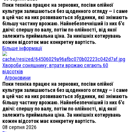
Поки техніка працює на зернових, посіви олійної
культури залишаються без щоденного огляду — і саме
в цей час на них розвиваються збудники, які знімають
більшу частину врожаю. Найнебезпечніший із них б'є
двічі: спершу по валу, потім по олійності, від якої
залежить приймальна ціна. За нинішніх котирувань
кожен відсоток має конкретну вартість.
Більше інформації
Хвороби соняшнику: втрати врожаю сягають 60
відсотків
Агроновини
Поки техніка працює на зернових, посіви олійної
культури залишаються без щоденного огляду — і саме
в цей час на них розвиваються збудники, які знімають
більшу частину врожаю. Найнебезпечніший із них б'є
двічі: спершу по валу, потім по олійності, від якої
залежить приймальна ціна. За нинішніх котирувань
кожен відсоток має конкретну вартість.
08 серпня 2026