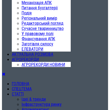
Механізація АПК
Питання бухгалтерії
Подія
Регіональний вимір
Редакторський погляд
Сучасне тваринництво
У правовому полі
Фінансування АПК
Заготівля силосу
ЕЛЕВАТОРИ
АКТУАЛЬНА РОЗМОВА
АГРОРЕКОРДИ
АГРОРЕКОРДИ НОВИНИ
ГОЛОВНА
СПЕЦТЕМА
СТАТТІ
Ідеї & тренди
Інфраструктура ринку
Агромаркетинг