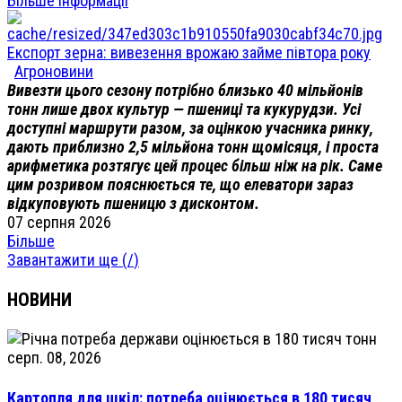
Більше інформації
Експорт зерна: вивезення врожаю займе півтора року
Агроновини
Вивезти цього сезону потрібно близько 40 мільйонів
тонн лише двох культур — пшениці та кукурудзи. Усі
доступні маршрути разом, за оцінкою учасника ринку,
дають приблизно 2,5 мільйона тонн щомісяця, і проста
арифметика розтягує цей процес більш ніж на рік. Саме
цим розривом пояснюється те, що елеватори зараз
відкуповують пшеницю з дисконтом.
07 серпня 2026
Більше
Завантажити ще (
/
)
НОВИНИ
серп. 08, 2026
Картопля для шкіл: потреба оцінюється в 180 тисяч