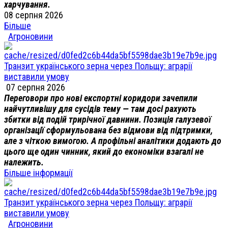
харчування.
08 серпня 2026
Більше
Агроновини
Транзит українського зерна через Польщу: аграрії
виставили умову
07 серпня 2026
Переговори про нові експортні коридори зачепили
найчутливішу для сусідів тему — там досі рахують
збитки від подій трирічної давнини. Позиція галузевої
організації сформульована без відмови від підтримки,
але з чіткою вимогою. А профільні аналітики додають до
цього ще один чинник, який до економіки взагалі не
належить.
Більше інформації
Транзит українського зерна через Польщу: аграрії
виставили умову
Агроновини