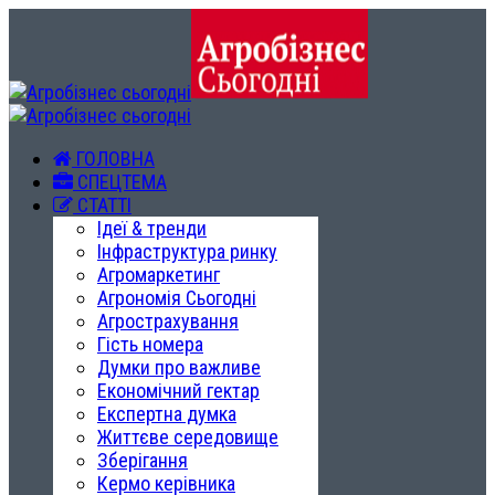
ГОЛОВНА
СПЕЦТЕМА
СТАТТІ
Ідеї & тренди
Інфраструктура ринку
Агромаркетинг
Агрономія Сьогодні
Агрострахування
Гість номера
Думки про важливе
Економічний гектар
Експертна думка
Життєве середовище
Зберігання
Кермо керівника