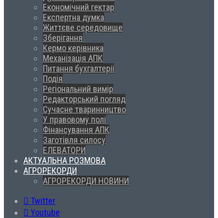
Економічний гектар
Експертна думка
Життєве середовище
Зберігання
Кермо керівника
Механізація АПК
Питання бухгалтерії
Подія
Регіональний вимір
Редакторський погляд
Сучасне тваринництво
У правовому полі
Фінансування АПК
Заготівля силосу
ЕЛЕВАТОРИ
АКТУАЛЬНА РОЗМОВА
АГРОРЕКОРДИ
АГРОРЕКОРДИ НОВИНИ
Twitter
Youtube