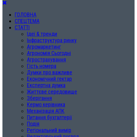
ГОЛОВНА
СПЕЦТЕМА
СТАТТІ
Ідеї & тренди
Інфраструктура ринку
Агромаркетинг
Агрономія Сьогодні
Агрострахування
Гість номера
Думки про важливе
Економічний гектар
Експертна думка
Життєве середовище
Зберігання
Кермо керівника
Механізація АПК
Питання бухгалтерії
Подія
Регіональний вимір
Редакторський погляд