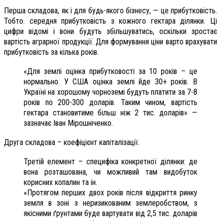
Перша складова, як і для будь-якого бізнесу, — це прибутковість.
Тобто. середня прибутковість з кожного гектара ділянки. Ці
цифри відомі і вони будуть збільшуватись, оскільки зростає
вартість аграрної продукції. Для формування ціни варто врахувати
прибутковість за кілька років.
«Для землі оцінка прибутковості за 10 років – це
нормально. У США оцінка землі йде 30+ років. В
Україні на хорошому чорноземі будуть платити за 7-8
років по 200-300 доларів. Таким чином, вартість
гектара становитиме більш ніж 2 тис. доларів» —
зазначає Іван Мірошніченко.
Друга складова – коефіцієнт капіталізації.
Третій елемент – специфіка конкретної ділянки: де
вона розташована, чи можливий там видобуток
корисних копалин та ін.
«Протягом перших двох років після відкриття ринку
земля в зоні з неризикованим землеробством, з
якісними ґрунтами буде вартувати від 2,5 тис. доларів