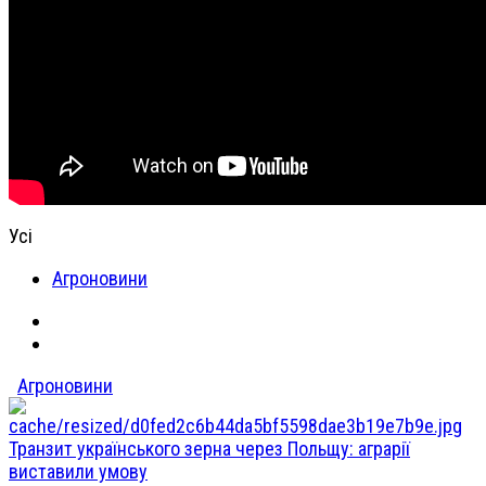
Усі
Агроновини
Агроновини
Транзит українського зерна через Польщу: аграрії
виставили умову