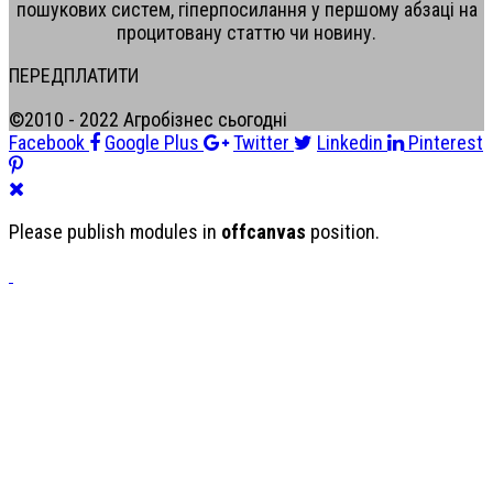
пошукових систем, гіперпосилання у першому абзаці на
процитовану статтю чи новину.
ПЕРЕДПЛАТИТИ
©2010 - 2022 Агробізнес сьогодні
Facebook
Google Plus
Twitter
Linkedin
Pinterest
Please publish modules in
offcanvas
position.