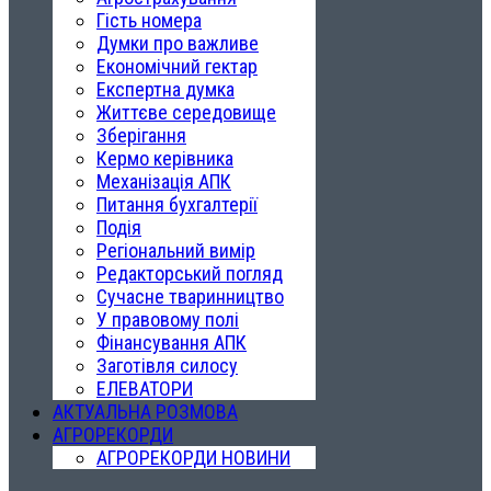
Гість номера
Думки про важливе
Економічний гектар
Експертна думка
Життєве середовище
Зберігання
Кермо керівника
Механізація АПК
Питання бухгалтерії
Подія
Регіональний вимір
Редакторський погляд
Сучасне тваринництво
У правовому полі
Фінансування АПК
Заготівля силосу
ЕЛЕВАТОРИ
АКТУАЛЬНА РОЗМОВА
АГРОРЕКОРДИ
АГРОРЕКОРДИ НОВИНИ