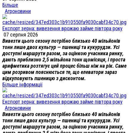
Більше
Агроновини
Експорт зерна: вивезення врожаю займе півтора року
07 серпня 2026
Вивезти цього сезону потрібно близько 40 мільйонів
тонн лише двох культур — пшениці та кукурудзи. Усі
доступні маршрути разом, за оцінкою учасника ринку,
дають приблизно 2,5 мільйона тонн щомісяця, і проста
арифметика розтягує цей процес більш ніж на рік. Саме
цим розривом пояснюється те, що елеватори зараз
відкуповують пшеницю з дисконтом.
Більше інформації
Експорт зерна: вивезення врожаю займе півтора року
Агроновини
Вивезти цього сезону потрібно близько 40 мільйонів
тонн лише двох культур — пшениці та кукурудзи. Усі
доступні маршрути разом, за оцінкою учасника ринку,
дають приблизно 2,5 мільйона тонн щомісяця, і проста