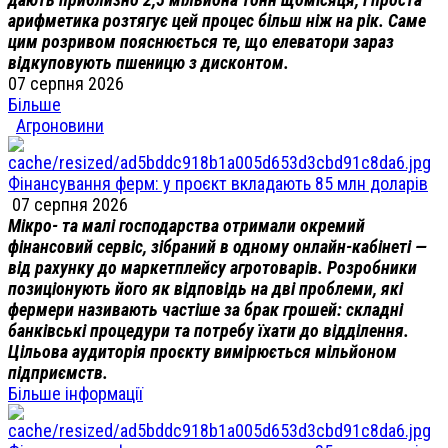
арифметика розтягує цей процес більш ніж на рік. Саме
цим розривом пояснюється те, що елеватори зараз
відкуповують пшеницю з дисконтом.
07 серпня 2026
Більше
Агроновини
Фінансування ферм: у проєкт вкладають 85 млн доларів
07 серпня 2026
Мікро- та малі господарства отримали окремий
фінансовий сервіс, зібраний в одному онлайн-кабінеті —
від рахунку до маркетплейсу агротоварів. Розробники
позиціонують його як відповідь на дві проблеми, які
фермери називають частіше за брак грошей: складні
банківські процедури та потребу їхати до відділення.
Цільова аудиторія проєкту вимірюється мільйоном
підприємств.
Більше інформації