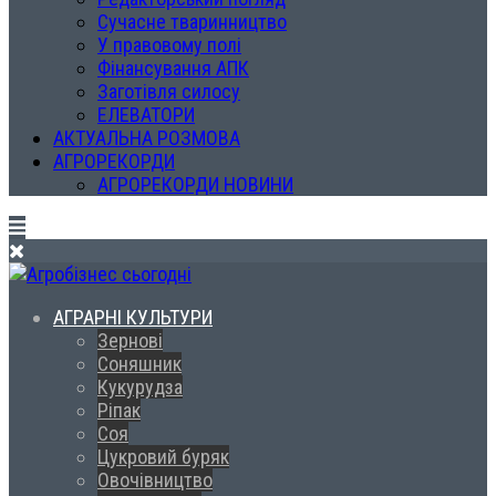
Сучасне тваринництво
У правовому полі
Фінансування АПК
Заготівля силосу
ЕЛЕВАТОРИ
АКТУАЛЬНА РОЗМОВА
АГРОРЕКОРДИ
АГРОРЕКОРДИ НОВИНИ
АГРАРНІ КУЛЬТУРИ
Зернові
Соняшник
Кукурудза
Ріпак
Соя
Цукровий буряк
Овочівництво