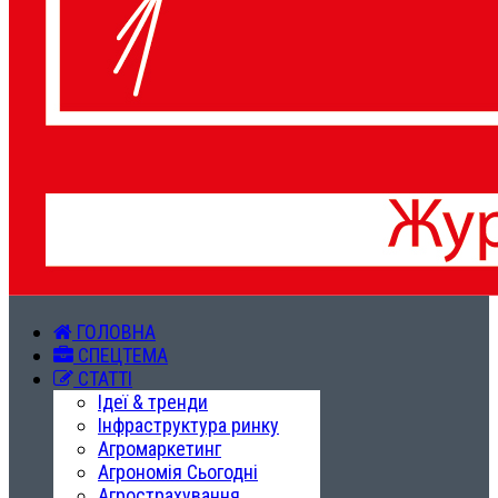
ГОЛОВНА
СПЕЦТЕМА
СТАТТІ
Ідеї & тренди
Інфраструктура ринку
Агромаркетинг
Агрономія Сьогодні
Агрострахування