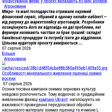
Фінансування ферм: у проєкт вкладають 85 млн доларів
Агроновини
Мікро- та малі господарства отримали окремий
фінансовий сервіс, зібраний в одному онлайн-кабінеті —
від рахунку до маркетплейсу агротоварів. Розробники
позиціонують його як відповідь на дві проблеми, які
фермери називають частіше за брак грошей: складні
банківські процедури та потребу їхати до відділення.
Цільова аудиторія проєкту вимірюється ...
07 серпня 2026
Більше
Агроновини
Особливості мінерального живлення пшениці озимої
восени
07 серпня 2026
Осіння посівна кампанія озимих зернових культур
невдовзі розпочнеться. Тому водночас із традиційним
живленням фахівці
компанії Ukravit
наголошують на
важливості проведення передпосівної обробки
насіннєвого матеріалу озимих пшениці та ячменю L-