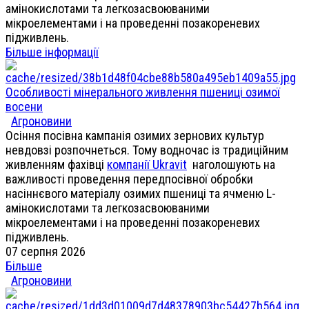
амінокислотами та легкозасвоюваними
мікроелементами і на проведенні позакореневих
підживлень.
Більше інформації
Особливості мінерального живлення пшениці озимої
восени
Агроновини
Осіння посівна кампанія озимих зернових культур
невдовзі розпочнеться. Тому водночас із традиційним
живленням фахівці
компанії Ukravit
наголошують на
важливості проведення передпосівної обробки
насіннєвого матеріалу озимих пшениці та ячменю L-
амінокислотами та легкозасвоюваними
мікроелементами і на проведенні позакореневих
підживлень.
07 серпня 2026
Більше
Агроновини