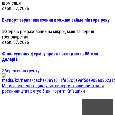
серп. 07, 2026
Експорт зерна: вивезення врожаю займе півтора року
серп. 07, 2026
Фінансування ферм: у проєкт вкладають 85 млн
доларів
Збереження грунту
Магія замкненого циклу: як синергія тваринництва та
рослинництва рятує бідні ґрунти Київщини