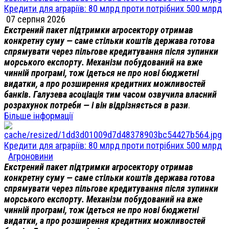
Кредити для аграріїв: 80 млрд проти потрібних 500 млрд
07 серпня 2026
Екстрений пакет підтримки агросектору отримав
конкретну суму — саме стільки коштів держава готова
спрямувати через пільгове кредитування після зупинки
морського експорту. Механізм побудований на вже
чинній програмі, тож ідеться не про нові бюджетні
видатки, а про розширення кредитних можливостей
банків. Галузева асоціація тим часом озвучила власний
розрахунок потреби — і він відрізняється в рази
.
Більше інформації
Кредити для аграріїв: 80 млрд проти потрібних 500 млрд
Агроновини
Екстрений пакет підтримки агросектору отримав
конкретну суму — саме стільки коштів держава готова
спрямувати через пільгове кредитування після зупинки
морського експорту. Механізм побудований на вже
чинній програмі, тож ідеться не про нові бюджетні
видатки, а про розширення кредитних можливостей