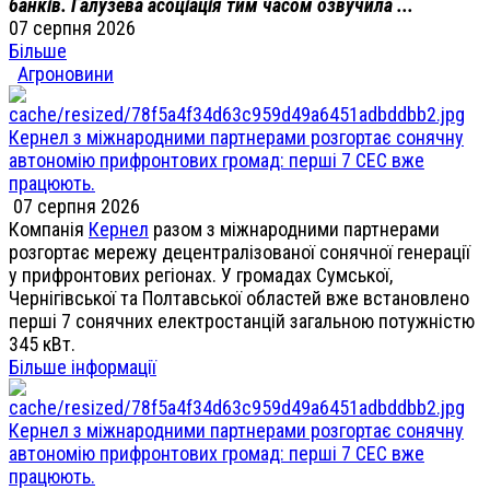
банків. Галузева асоціація тим часом озвучила ...
07 серпня 2026
Більше
Агроновини
Кернел з міжнародними партнерами розгортає сонячну
автономію прифронтових громад: перші 7 СЕС вже
працюють.
07 серпня 2026
Компанія
Кернел
разом з міжнародними партнерами
розгортає мережу децентралізованої сонячної генерації
у прифронтових регіонах. У громадах Сумської,
Чернігівської та Полтавської областей вже встановлено
перші 7 сонячних електростанцій загальною потужністю
345 кВт.
Більше інформації
Кернел з міжнародними партнерами розгортає сонячну
автономію прифронтових громад: перші 7 СЕС вже
працюють.