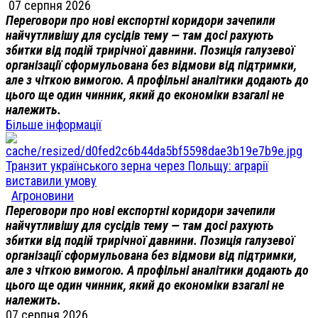
07 серпня 2026
Переговори про нові експортні коридори зачепили
найчутливішу для сусідів тему — там досі рахують
збитки від подій трирічної давнини. Позиція галузевої
організації сформульована без відмови від підтримки,
але з чіткою вимогою. А профільні аналітики додають до
цього ще один чинник, який до економіки взагалі не
належить.
Більше інформації
Транзит українського зерна через Польщу: аграрії
виставили умову
Агроновини
Переговори про нові експортні коридори зачепили
найчутливішу для сусідів тему — там досі рахують
збитки від подій трирічної давнини. Позиція галузевої
організації сформульована без відмови від підтримки,
але з чіткою вимогою. А профільні аналітики додають до
цього ще один чинник, який до економіки взагалі не
належить.
07 серпня 2026