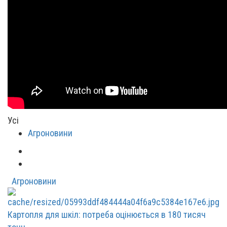
Усі
Агроновини
Агроновини
Картопля для шкіл: потреба оцінюється в 180 тисяч