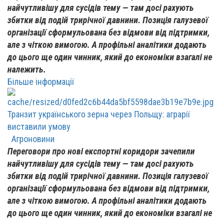
найчутливішу для сусідів тему — там досі рахують
збитки від подій трирічної давнини. Позиція галузевої
організації сформульована без відмови від підтримки,
але з чіткою вимогою. А профільні аналітики додають
до цього ще один чинник, який до економіки взагалі не
належить.
Більше інформації
Транзит українського зерна через Польщу: аграрії
виставили умову
Агроновини
Переговори про нові експортні коридори зачепили
найчутливішу для сусідів тему — там досі рахують
збитки від подій трирічної давнини. Позиція галузевої
організації сформульована без відмови від підтримки,
але з чіткою вимогою. А профільні аналітики додають
до цього ще один чинник, який до економіки взагалі не