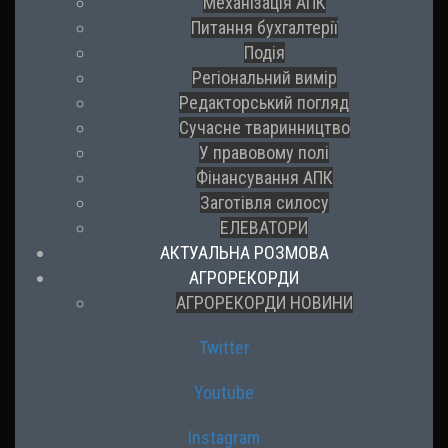
Механізація АПК
Питання бухгалтерії
Подія
Регіональний вимір
Редакторський погляд
Сучасне тваринництво
У правовому полі
Фінансування АПК
Заготівля силосу
ЕЛЕВАТОРИ
АКТУАЛЬНА РОЗМОВА
АГРОРЕКОРДИ
АГРОРЕКОРДИ НОВИНИ
Twitter
Youtube
Instagram