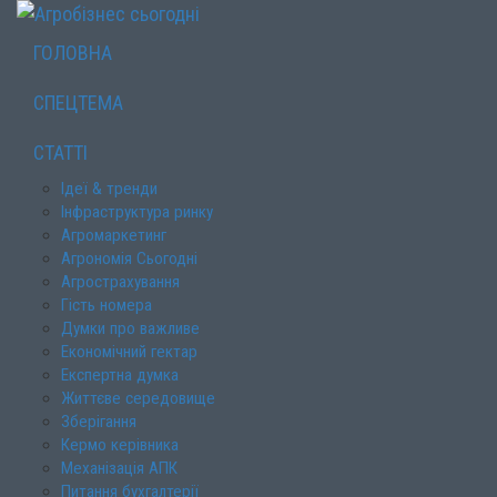
ГОЛОВНА
СПЕЦТЕМА
СТАТТІ
Ідеї & тренди
Інфраструктура ринку
Агромаркетинг
Агрономія Сьогодні
Агрострахування
Гість номера
Думки про важливе
Економічний гектар
Експертна думка
Життєве середовище
Зберігання
Кермо керівника
Механізація АПК
Питання бухгалтерії