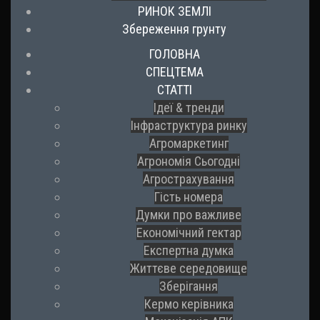
РИНОК ЗЕМЛІ
Збереження грунту
ГОЛОВНА
СПЕЦТЕМА
СТАТТІ
Ідеї & тренди
Інфраструктура ринку
Агромаркетинг
Агрономія Сьогодні
Агрострахування
Гість номера
Думки про важливе
Економічний гектар
Експертна думка
Життєве середовище
Зберігання
Кермо керівника