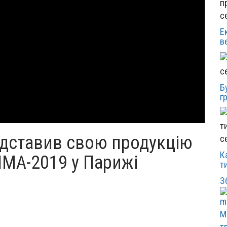
с
Е
в
с
Б
г
дставив свою продукцію
с
К
SIMA-2019 у Парижі
т
З
М
т