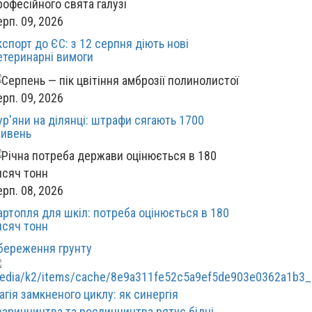
ерп. 09, 2026
кспорт до ЄС: з 12 серпня діють нові
етеринарні вимоги
ерп. 09, 2026
ур'яни на ділянці: штрафи сягають 1700
ривень
ерп. 08, 2026
артопля для шкіл: потреба оцінюється в 180
исяч тонн
береження грунту
агія замкненого циклу: як синергія
варинництва та рослинництва рятує бідні