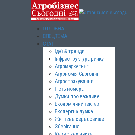
ГОЛОВНА
СПЕЦТЕМА
СТАТТІ
Ідеї & тренди
Інфраструктура ринку
Агромаркетинг
Агрономія Сьогодні
Агрострахування
Гість номера
Думки про важливе
Економічний гектар
Експертна думка
Життєве середовище
Зберігання
Кермо керівника