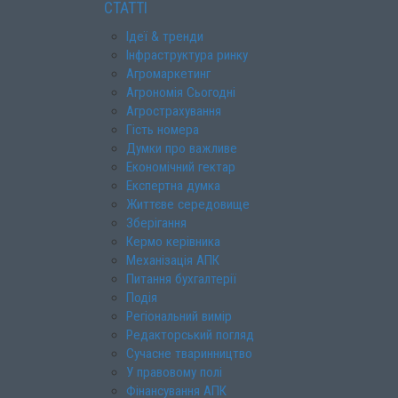
СТАТТІ
Ідеї & тренди
Інфраструктура ринку
Агромаркетинг
Агрономія Сьогодні
Агрострахування
Гість номера
Думки про важливе
Економічний гектар
Експертна думка
Життєве середовище
Зберігання
Кермо керівника
Механізація АПК
Питання бухгалтерії
Подія
Регіональний вимір
Редакторський погляд
Сучасне тваринництво
У правовому полі
Фінансування АПК