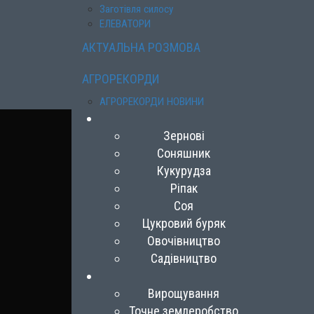
Заготівля силосу
ЕЛЕВАТОРИ
АКТУАЛЬНА РОЗМОВА
АГРОРЕКОРДИ
АГРОРЕКОРДИ НОВИНИ
Зернові
Соняшник
Кукурудза
Ріпак
Соя
Цукровий буряк
Овочівництво
Садівництво
Вирощування
Точне землеробство