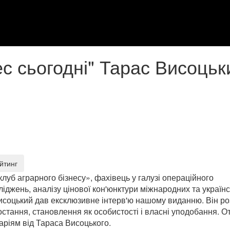
ес сьогодні" Тарас Висоцьк
клуб аграрного бізнесу», фахівець у галузі операційного
іджень, аналізу цінової кон'юнктури міжнародних та україн
Висоцький дав ексклюзивне інтерв'ю нашому виданню. Він ро
стання, становлення як особистості і власні уподобання. О
аріям від Тараса Висоцького.