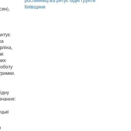
рослинництва рятує бідні ґрунти
Київщини
син),
антує
ка
рліна,
ак
ших
роботу
тримки.
рідну
вчання:
цькі
я