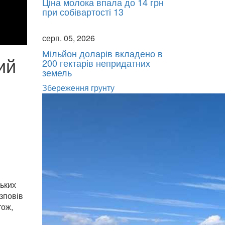
Ціна молока впала до 14 грн
при собівартості 13
серп. 05, 2026
Мільйон доларів вкладено в
ий
200 гектарів непридатних
земель
Збереження грунту
ських
зповів
тож,