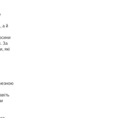
е
, а й
носини
. За
, які
ичезною
авіть
ли
ого