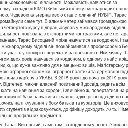
ішньоекономічної діяльності. Можливість навчатися за
ому закладі як КІМО (Київський інститут міжнародних відно
льною. Чудовою альтернативою став столичний НУБІП. Тарас
 промайнули саме тут. В альма-матер займався громадською
 з четвертого курсу підпрацьовував у міжнародному відділі.
діяльності пов'язана з експортними контрактами, але не гар
раїнами, Тарас Висоцький мріяв навчатися за кордоном. І та
міжнародному відділі він познайомився з професором з Бе
и участь у конкурсі і переїхати на навчання в Німеччину. Т
ягом двох років навчався за кордоном, в одному з найстарі
ендію, що дуже важливо для німецьких вишів. Магістерську 
мою аграрної економіки, аграрної політики та державної під
зпочав кар'єру в УКАБі. З 2015 року і до початку 2019 року
. Відтепер, маючи власний позитивний досвід, радить всім
 їхати на навчання за кордон, і звичайно ж, повертатися на 
методичної бази навчатися складно, адже різні підходи до на
аючись на піклування з боку батьків та кураторів. Це виховує
 30% студентів відраховуються, до фінішу доходить 70 %. Німе
більше профільних предметів.
є Тарас Висоцький, саме там, за кордоном у нього з'явилас