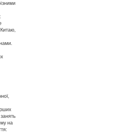
різними
х
е
 Китаю,
їнами.
их
чної,
арших
 занять
ому на
тя: