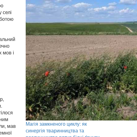
ро
 селі
оботою
ральний
речно
 мов і
р,
.
тілося
чним
Магія замкненого циклу: як
ли, мав
синергія тваринництва та
емної