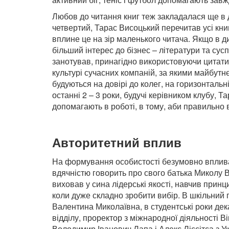
Любов до читання книг теж закладалася ще в д
четвертий, Тарас Висоцький перечитав усі кни
вплине це на зір маленького читача. Якщо в ди
більший інтерес до бізнес – літератури та сус
занотував, принагідно використовуючи цитати 
культурі сучасних компаній, за якими майбутнє.
будуються на довірі до колег, на горизонтальн
останні 2 – 3 роки, будучі керівником клубу, Т
допомагають в роботі, в тому, аби правильно 
Авторитетний вплив
На формування особистості безумовно вплива
вдячністю говорить про свого батька Миколу В
виховав у сина лідерські якості, навчив принц
коли дуже складно зробити вибір. В шкільний 
Валентина Миколаївна, в студентські роки де
відділу, проректор з міжнародної діяльності В
Володимир Іванович Лапа і Алекс Ліссітса з Ук