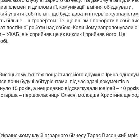
ві елементи дипломатії, комунікації, вміння об'єднувати,
й уявити собі не міг, що буде давати інтерв'ю журналістам
ть більше – інтровертом. Те, що він зміг побороти в собі: ви
ьтат постійної роботи над собою. Коли йому запропонували о
– УКАБ, він сприйняв це як виклик і прийняв його. Це
обі.
у Висоцькому тут теж пощастило: його дружина Ірина однодум
я вони будучі абітурієнтами, під час здачі документів в
инуло 15 років, а нещодавно відсвяткували ювілей – 10 років
и: старша – першокласниця Олеся, молодша Христина ще хо
країнському клубі аграрного бізнесу Тарас Висоцький мріє 