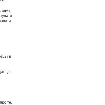
, адже
ступати
чолити
ець і в
дить до
про те,