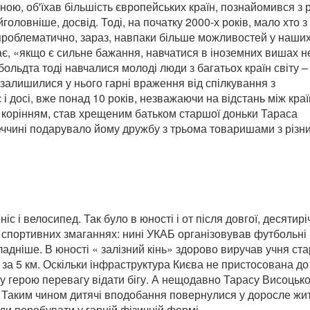
ною, об'їхав більшість європейських країн, познайомився з 
головніше, досвід. Тоді, на початку 2000-х років, мало хто з
о проблематично, зараз, навпаки більше можливостей у наши
дає, «якщо є сильне бажання, навчатися в іноземних вишах н
больдта тоді навчалися молоді люди з багатьох країн світу –
залишилися у нього гарні враження від спілкування з
 досі, вже понад 10 років, незважаючи на відстань між кра
 корінням, став хрещеним батьком старшої доньки Тараса
еччині подарувало йому дружбу з трьома товаришами з різн
с і велосипед. Так було в юності і от після довгої, десятирі
 спортивних змаганнях: нині УКАБ організовував футбольні
адніше. В юності « залізний кінь» здорово виручав учня ст
 за 5 км. Оскільки інфраструктура Києва не пристосована до
 герою перевагу відати бігу. А нещодавно Тарасу Висоцьк
 Таким чином дитячі вподобання повернулися у доросле жит
ди перебувати у гарній фізичній формі.