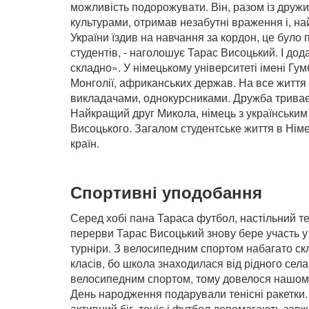
можливість подорожувати. Він, разом із дружи
культурами, отримав незабутні враження і, най
України їздив на навчання за кордон, це бул
студентів, - наголошує Тарас Висоцький. І до
складно». У німецькому університеті імені Гум
Монголії, африканських держав. На все життя 
викладачами, однокурсниками. Дружба триває і
Найкращий друг Микола, німець з українським
Висоцького. Загалом студентське життя в Нім
країн.
Спортивні уподобання
Серед хобі пана Тараса футбол, настільний тені
перерви Тарас Висоцький знову бере участь у
турніри. З велосипедним спортом набагато скл
класів, бо школа знаходилася від рідного села
велосипедним спортом, тому довелося нашому
День народження подарували тенісні ракетки.
активний біг, теніс і футбол допомагають завж