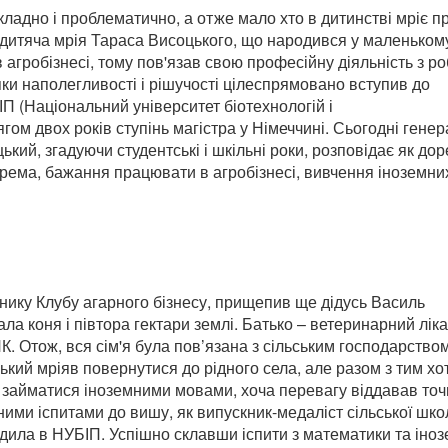
ладно і проблематично, а отже мало хто в дитинстві мріє п
 дитяча мрія Тараса Висоцького, що народився у маленькому
 агробізнесі, тому пов'язав свою професійну діяльність з р
яки наполегливості і рішучості цілеспрямовано вступив до
ІП (Національний університет біотехнологій і
гом двох років ступінь магістра у Німеччині. Сьогодні гене
кий, згадуючи студентські і шкільні роки, розповідає як до
крема, бажання працювати в агробізнесі, вивчення іноземних
внику Клубу агарного бізнесу, прищепив ще дідусь Василь
ала коня і півтора гектари землі. Батько – ветеринарний ліка
 Отож, вся сім'я була пов’язана з сільським господарством
кий мріяв повернутися до рідного села, але разом з тим хо
о займатися іноземними мовами, хоча перевагу віддавав то
пними іспитами до вишу, як випускник-медаліст сільської шко
одила в НУБІП. Успішно склавши іспити з математики та іноз