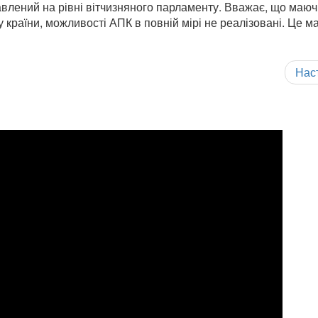
авлений на рівні вітчизняного парламенту. Вважає, що маю
 країни, можливості АПК в повній мірі не реалізовані. Це м
Нас