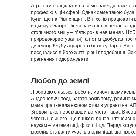
Аграріям працювати на землі завжди важко, ск
професію в цій сфері. Однак саме такою була
Куни, що на Рівненщині. Він хотів працювати в
в цьому секторі. Після навчання у школі, завд
столичного вишу – п’ять років навчання у НУБ
природокористування), а потім здобував протя
директор Клубу аграрного бізнесу Тарас Висоць
поєдналися в його житті різні вподобання. Зо
прагнення подорожувати.
Любов до землі
Любов до сільської роботи, майбутньому кері
Андронович: тоді, багато років тому, родина м
мама працювала економістом в управлінні АПК.
Згодом, вже переїхавши до міста Тарас Висоць
чогось більшого. Ще в школі почав інтенсивн
наукам – математиці, фізиці і т.д. Перед всту
можливість взяти участь в олімпіаді, що прох