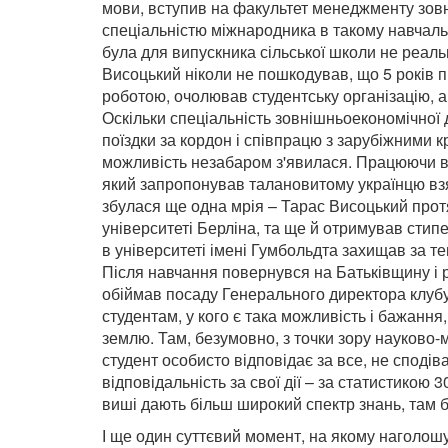
мови, вступив на факультет менеджменту зовн
спеціальністю міжнародника в такому навчальн
була для випускника сільської школи не реа
Висоцький ніколи не пошкодував, що 5 років
роботою, очолював студентську організацію, а
Оскільки спеціальність зовнішньоекономічної 
поїздки за кордон і співпрацю з зарубіжними к
можливість незабаром з'явилася. Працюючи в 
який запропонував талановитому українцю взят
збулася ще одна мрія – Тарас Висоцький прот
університеті Берліна, та ще й отримував стип
в університеті імені Гумбольдта захищав за те
Після навчання повернувся на Батьківщину і ро
обіймав посаду Генерального директора клубу
студентам, у кого є така можливість і бажання,
землю. Там, безумовно, з точки зору науково-
студент особисто відповідає за все, не сподів
відповідальність за свої дії – за статистикою
виші дають більш широкий спектр знань, там 
І ще один суттєвий момент, на якому наголошу