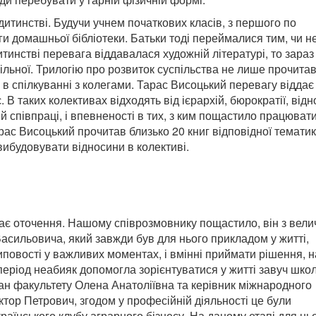
итинстві. Будучи учнем початкових класів, з першого по
ги домашньої бібліотеки. Батьки тоді переймалися тим, чи н
тинстві перевага віддавалася художній літературі, то зараз
пільної. Трилогію про розвиток суспільства не лише прочитав
в спілкуванні з колегами. Тарас Висоцький перевагу віддає
 В таких колективах відходять від ієрархій, бюрократії, від
ій співпраці, і впевненості в тих, з ким пощастило працювати
арас Висоцький прочитав близько 20 книг відповідної тематики
вибудовувати відносини в колективі.
є оточення. Нашому співрозмовнику пощастило, він з вел
асильовича, який завжди був для нього прикладом у житті,
иповості у важливих моментах, і вмінні приймати рішення, н
період неабияк допомогла зорієнтуватися у житті завуч шко
кан факультету Олена Анатоліївна та керівник міжнародного
іктор Петрович, згодом у професійній діяльності це були
раїнського клубу аграрного бізнесу. На даному етапі для нь