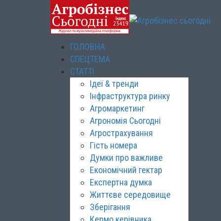
ГОЛОВНА
СПЕЦТЕМА
СТАТТІ
Ідеї & тренди
Інфраструктура ринку
Агромаркетинг
Агрономія Сьогодні
Агрострахування
Гість номера
Думки про важливе
Економічний гектар
Експертна думка
Життєве середовище
Зберігання
Кермо керівника