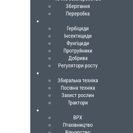
Зберігання
Переробка
Гербіциди
Інсектициди
Фунгіциди
Протруйники
Добрива
Регулятори росту
Збиральна техніка
Посівна техніка
Захист рослин
Трактори
ВРХ
Птахівництво
Вівчарство