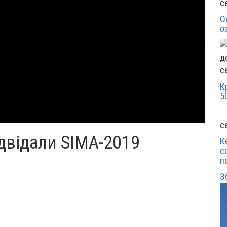
с
О
о
с
К
5
с
двідали SIMA-2019
К
с
п
З