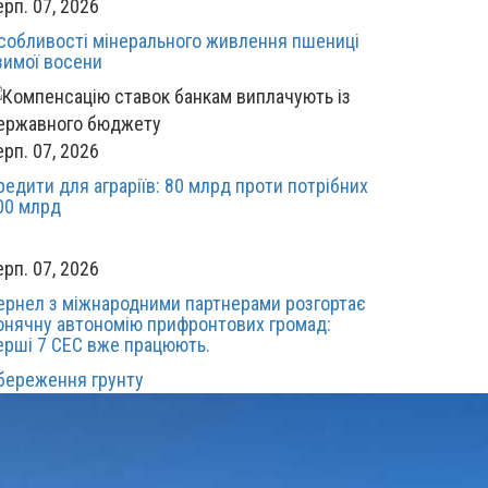
ерп. 07, 2026
собливості мінерального живлення пшениці
зимої восени
ерп. 07, 2026
редити для аграріїв: 80 млрд проти потрібних
00 млрд
ерп. 07, 2026
ернел з міжнародними партнерами розгортає
онячну автономію прифронтових громад:
ерші 7 СЕС вже працюють.
береження грунту