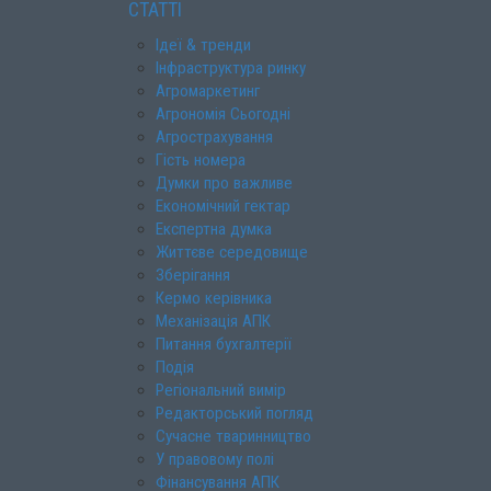
СТАТТІ
Ідеї & тренди
Інфраструктура ринку
Агромаркетинг
Агрономія Сьогодні
Агрострахування
Гість номера
Думки про важливе
Економічний гектар
Експертна думка
Життєве середовище
Зберігання
Кермо керівника
Механізація АПК
Питання бухгалтерії
Подія
Регіональний вимір
Редакторський погляд
Сучасне тваринництво
У правовому полі
Фінансування АПК