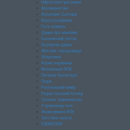
Інфраструктура ринку
Агромаркетинг
Агрономія Сьогодні
Агрострахування
Гість номера
Думки про важливе
Економічний гектар
Експертна думка
Життєве середовище
Зберігання
Кермо керівника
Механізація АПК
Питання бухгалтерії
Подія
Регіональний вимір
Редакторський погляд
Сучасне тваринництво
У правовому полі
Фінансування АПК
Заготівля силосу
ЕЛЕВАТОРИ