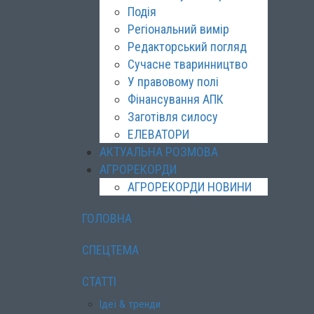
Подія
Регіональний вимір
Редакторський погляд
Сучасне тваринництво
У правовому полі
Фінансування АПК
Заготівля силосу
ЕЛЕВАТОРИ
АКТУАЛЬНА РОЗМОВА
АГРОРЕКОРДИ
АГРОРЕКОРДИ НОВИНИ
ГОЛОВНА
СПЕЦТЕМА
СТАТТІ
Ідеї & тренди