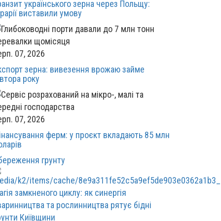
ранзит українського зерна через Польщу:
грарії виставили умову
ерп. 07, 2026
кспорт зерна: вивезення врожаю займе
івтора року
ерп. 07, 2026
інансування ферм: у проєкт вкладають 85 млн
оларів
береження грунту
агія замкненого циклу: як синергія
варинництва та рослинництва рятує бідні
рунти Київщини