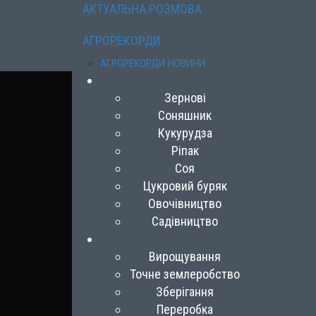
АКТУАЛЬНА РОЗМОВА
АГРОРЕКОРДИ
АГРОРЕКОРДИ НОВИНИ
Зернові
Соняшник
Кукурудза
Ріпак
Соя
Цукровий буряк
Овочівництво
Садівництво
Вирощування
Точне землеробство
Зберігання
Переробка