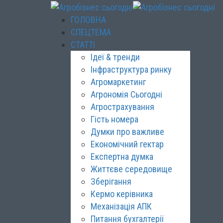
ГОЛОВНА
СПЕЦТЕМА
СТАТТІ
Ідеї & тренди
Інфраструктура ринку
Агромаркетинг
Агрономія Сьогодні
Агрострахування
Гість номера
Думки про важливе
Економічний гектар
Експертна думка
Життєве середовище
Зберігання
Кермо керівника
Механізація АПК
Питання бухгалтерії