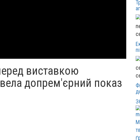
Т
а
с
Е
п
перед виставкою
с
ровела допрем'єрний показ
Ф
д
З
М
т
ґ