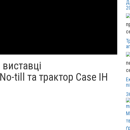
Д
2
с
Т
а
 виставці
с
No-till та трактор Case IH
Е
п
З
М
т
ґ