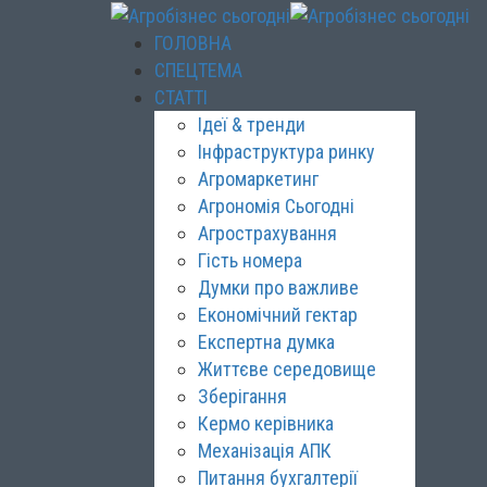
ГОЛОВНА
СПЕЦТЕМА
СТАТТІ
Ідеї & тренди
Інфраструктура ринку
Агромаркетинг
Агрономія Сьогодні
Агрострахування
Гість номера
Думки про важливе
Економічний гектар
Експертна думка
Життєве середовище
Зберігання
Кермо керівника
Механізація АПК
Питання бухгалтерії