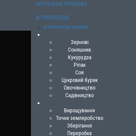
АКТУАЛЬНА РОЗМОВА
АГРОРЕКОРДИ
АГРОРЕКОРДИ НОВИНИ
Зернові
Соняшник
Кукурудза
Ріпак
Соя
Цукровий буряк
Овочівництво
Садівництво
Вирощування
Точне землеробство
Зберігання
Переробка