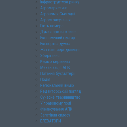
Інфраструктура ринку
Агромаркетинг
Агрономія Сьогодні
Агрострахування
Гість номера
Думки про важливе
Економічний гектар
Експертна думка
Життєве середовище
Зберігання
Кермо керівника
Механізація АПК
Питання бухгалтерії
Подія
Регіональний вимір
Редакторський погляд
Сучасне тваринництво
У правовому полі
Фінансування АПК
Заготівля силосу
ЕЛЕВАТОРИ