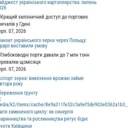
айджест українського картоплярства: липень
026
ерп. 07, 2026
ранзит українського зерна через Польщу:
грарії виставили умову
ерп. 07, 2026
кспорт зерна: вивезення врожаю займе
івтора року
береження грунту
агія замкненого циклу: як синергія
варинництва та рослинництва рятує бідні
рунти Київщини