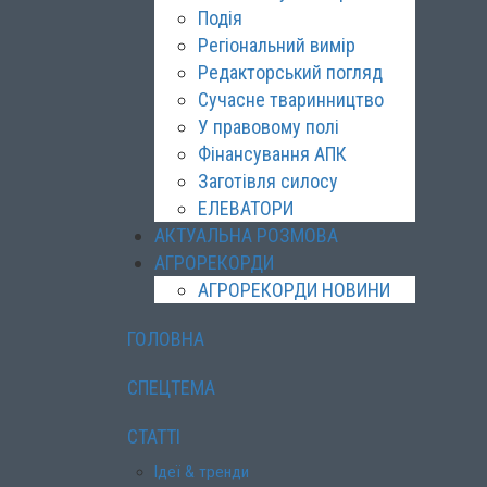
Подія
Регіональний вимір
Редакторський погляд
Сучасне тваринництво
У правовому полі
Фінансування АПК
Заготівля силосу
ЕЛЕВАТОРИ
АКТУАЛЬНА РОЗМОВА
АГРОРЕКОРДИ
АГРОРЕКОРДИ НОВИНИ
ГОЛОВНА
СПЕЦТЕМА
СТАТТІ
Ідеї & тренди