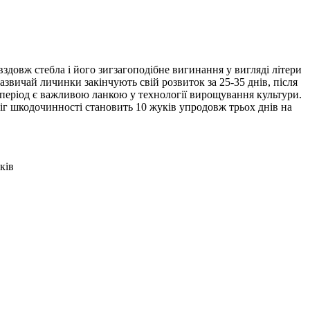
здовж стебла і його зигзагоподібне вигинання у вигляді літери
азвичай личинки закінчують свій розвиток за 25-35 днів, після
ій період є важливою ланкою у технології вирощування культури.
г шкодочинності становить 10 жуків упродовж трьох днів на
ків