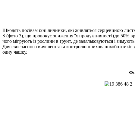
Шкодять посівам їхні личинки, які живляться серцевиною листк
S (фото 3), що провокує зниження їх продуктивності (до 50% вр
чого мігрують із рослини в ґрунт, де заляльковуються і зимуют
Для своєчасного виявлення та контролю прихованохоботників д
одну чашку.
Фо