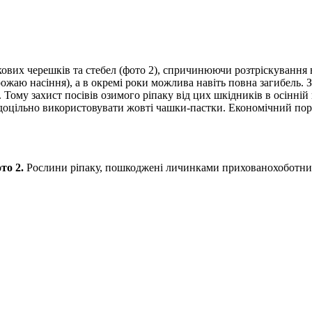
ових черешків та стебел (фото 2), спричинюючи розтріскування в
ожаю насіння), а в окремі роки можлива навіть повна загибель. З
ь. Тому захист посівів озимого ріпаку від цих шкідників в осінн
оцільно використовувати жовті чашки-пастки. Економічний порі
то 2.
Рослини ріпаку, пошкоджені личинками прихованохоботни