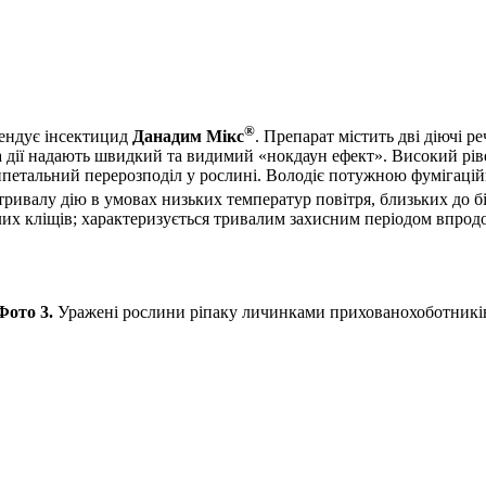
®
мендує інсектицид
Данадим Мікс
. Препарат містить дві діючі 
 дії надають швидкий та видимий «нокдаун ефект». Високий рів
зипетальний перерозподіл у рослині. Володіє потужною фумігац
тривалу дію в умовах низьких температур повітря, близьких до б
слих кліщів; характеризується тривалим захисним періодом впрод
Фото 3.
Уражені рослини ріпаку личинками прихованохоботникі