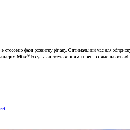
ежень стосовно фази розвитку ріпаку. Оптимальний час для обпр
®
анадим Мікс
із сульфонілсечовинними препаратами на основі мі
тті