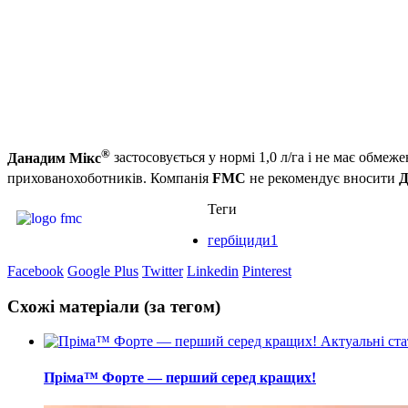
®
Данадим Мікс
застосовується у нормі 1,0 л/га і не має обм
прихованохоботників. Компанія
FMC
не рекомендує вносити
Д
Теги
гербіциди1
Facebook
Google Plus
Twitter
Linkedin
Pinterest
Схожі матеріали (за тегом)
Актуальні ста
Пріма™ Форте — перший серед кращих!