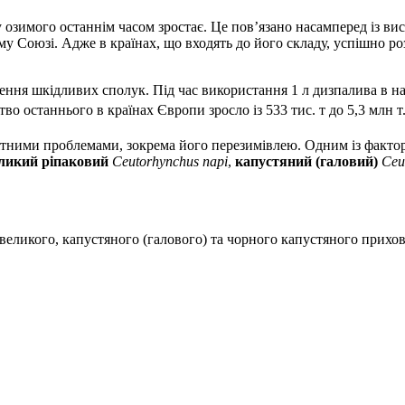
у озимого останнім часом зростає. Це пов’язано насамперед із 
у Союзі. Адже в країнах, що входять до його складу, успішно ро
рення шкідливих сполук. Під час використання 1 л дизпалива в 
тво останнього в країнах Європи зросло із 533 тис. т до 5,3 млн 
ними проблемами, зокрема його перезимівлею. Одним із факторів
ликий ріпаковий
Ceutorhynchus napi
,
капустяний (галовий)
Ceu
великого, капустяного (галового) та чорного капустяного прихо