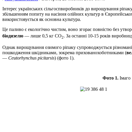
Інтерес українських сільгоспвиробників до вирощування ріпак
збільшенням попиту на насіння олійних культур в Європейськом
використовує­ться як основна культура.
Це паливо є екологічно чистим, воно згорає повністю без утво
біодизелю
— лише 0,5 кг СО
. За останні 10-15 років виробниц
2
Однак вирощування озимого ріпаку супроводжується різноманіт
пошкодження шкідниками, зокрема прихованохоботниками (
ве
—
Ceutorhynchus picitarsis
) (фото 1).
Фото 1.
Імаго 