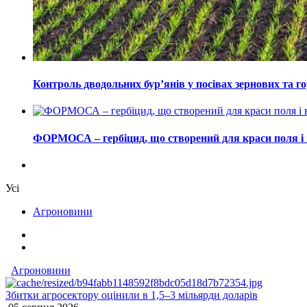
Контроль дводольних бур’янів у посівах зернових та г
ФОРМОСА – гербіцид, що створений для краси поля і 
Усі
Агроновини
Агроновини
Збитки агросектору оцінили в 1,5–3 мільярди доларів