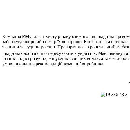
Компанія
FMC
для захисту ріпаку озимого від шкідників реко
забезпечує ширший спектр їх контролю. Контактна та шлункова
тканини та судини рослин. Препарат має акропетальний та ба
шкідників або тих, що перебувають в укриттях. Має швидку та 
різних видів гризучих, мінуючих і сисних комах, а також доро
умов виконання рекомендацій компанії виробника.