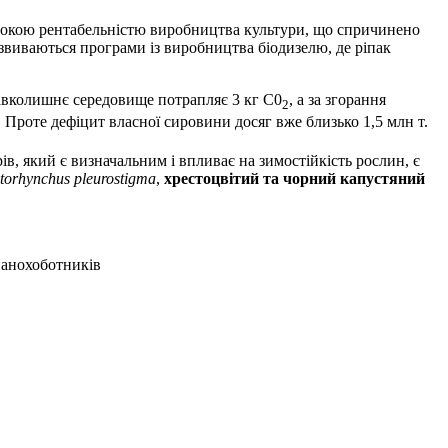
високою рентабельністю виробництва культури, що спричинено
звиваються програми із виробництва біодизелю, де ріпак
навколишнє середовище потрапляє 3 кг С0
, а за згорання ­
2
т. Проте дефіцит власної сировини досяг вже близько 1,5 млн т.
, який є визначальним і впливає на зимостійкість рослин, є
torhynchus pleurostigma
,
хрестоцвітий та чорний капустяний
ванохоботників