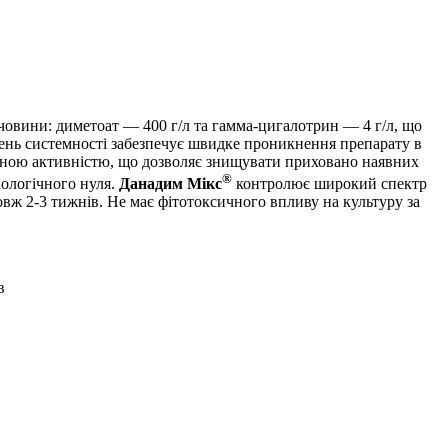
речовини: диметоат — 400 г/л та гамма-цигалотрин — 4 г/л, що
ень системності забезпечує швидке проникнення препарату в
ійною активністю, що дозволяє знищувати приховано наявних
®
іологічного нуля.
Данадим Мікс
контролює широкий спектр
овж 2-3 тижнів. Не має фітотоксичного впливу на культуру за
в