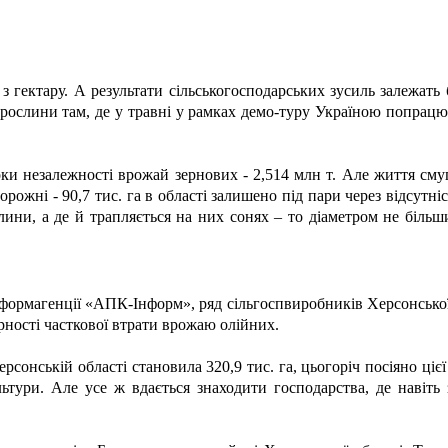
 гектару. А результати сільськогосподарських зусиль залежать б
 рослини там, де у травні у рамках демо-туру Україною попрац
ки незалежності врожай зернових - 2,514 млн т. Але життя смуг
ожні - 90,7 тис. га в області залишено під пари через відсутні
блини, а де й трапляється на них сонях – то діаметром не більш
формагенції «АПК-Інформ», ряд сільгоспвиробників Херсонської 
рності часткової втрати врожаю олійних.
онській області становила 320,9 тис. га, цьогоріч посіяно цієї 
ьтури. Але усе ж вдається знаходити господарства, де навіть