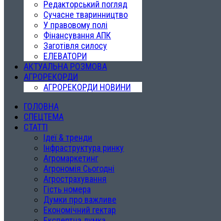
Редакторський погляд
Сучасне тваринництво
У правовому полі
Фінансування АПК
Заготівля силосу
ЕЛЕВАТОРИ
АКТУАЛЬНА РОЗМОВА
АГРОРЕКОРДИ
АГРОРЕКОРДИ НОВИНИ
ГОЛОВНА
СПЕЦТЕМА
СТАТТІ
Ідеї & тренди
Інфраструктура ринку
Агромаркетинг
Агрономія Сьогодні
Агрострахування
Гість номера
Думки про важливе
Економічний гектар
Експертна думка