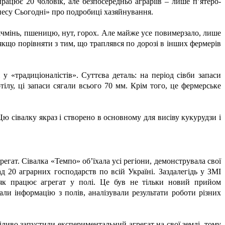
рацює 20 чоловік, але безпосередньо аграріїв – лише п’ятеро-
несу Сьогодні» про подробиці хазяйнування.
 ячмінь, пшеницю, нут, горох. Але майже усе повимерзало, лише
о якщо порівняти з тим, що траплявся по дорозі в інших фермерів
у «традиціоналістів». Суттєва деталь: на період сівби запаси
ілу, ці запаси сягали всього 70 мм. Крім того, це фермерське
ю сівалку якраз і створено в основному для висіву кукурудзи і
егат. Сівалка «Темпо» об’їхала усі регіони, демонструвала свої
 20 аграрних господарств по всій Україні. Заздалегідь у ЗМІ
, як працює агрегат у полі. Це був не тільки новий прийом
ли інформацію з полів, аналізували результати роботи різних
міливо запустили експериментальний агрегат на свої землі, тому