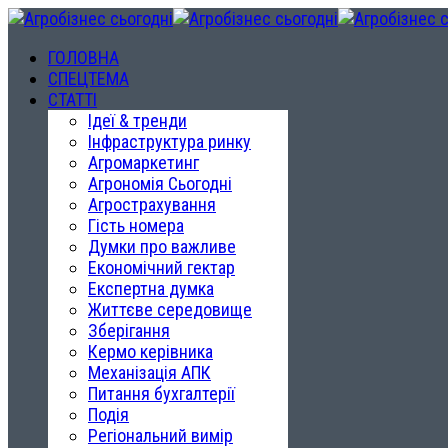
ГОЛОВНА
СПЕЦТЕМА
СТАТТІ
Ідеї & тренди
Інфраструктура ринку
Агромаркетинг
Агрономія Сьогодні
Агрострахування
Гість номера
Думки про важливе
Економічний гектар
Експертна думка
Життєве середовище
Зберігання
Кермо керівника
Механізація АПК
Питання бухгалтерії
Подія
Регіональний вимір