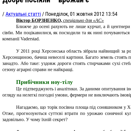
/
Актуальні статті
/
Понеділок, 01 жовтня 2012 13:54
Віктор БОРЗНЕНКО,
спеціально для «АС»
Ближче до осені рахують не лише курчат, а й центнери з
сівби. Ми поцікавилися, як посходили та як нині почуваються
компанії Vaderstad.
У 2011 році Херсонська область зібрала найвищий за ро
Херсонщиною, бачиш невеселі картини. Багато земель стоять пор
занадто. Або таке: уздовж дороги стоять стирчаками сухі сте
сезону аграрні справи не найкращі.
Прибічники ноу-тілу
Це підтверджують і аналітики. За даними опитування ін
огляду на нелегкі погодні умови, фермери не виключають імові
Нагадаємо, що торік посівна площа під соняшником у Херс
Отже, прогнозуються суттєві втрати по урожаю сонячної кул
задовільно. У чому їхній секрет?