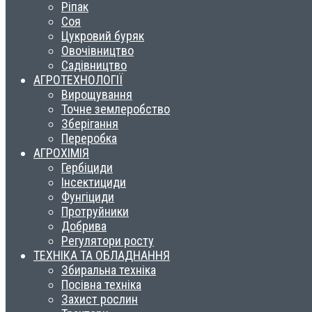
Ріпак
Соя
Цукровий буряк
Овочівництво
Садівництво
АГРОТЕХНОЛОГІЇ
Вирощування
Точне землеробство
Зберігання
Переробка
АГРОХІМІЯ
Гербіциди
Інсектициди
Фунгіциди
Протруйники
Добрива
Регулятори росту
ТЕХНІКА ТА ОБЛАДНАННЯ
Збиральна техніка
Посівна техніка
Захист рослин