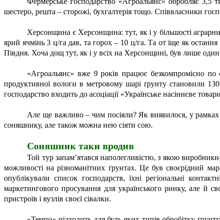
Фермерське господарство «Агроальянс» обробляє 3,5 тис
шестеро, решта – сторожі, бухгалтерія тощо. Співвласники гос
Херсонщина є Херсонщина: тут, як і у більшості аграрни
ярий ячмінь 3 ц/га дав, та горох – 10 ц/га. Та от іще як остан
Півдня. Хоча дощ тут, як і у всіх на Херсонщині, був лише один 
«Агроальянс» вже 9 років працює безкомпромісно по сис
продуктивної вологи в метровому шарі ґрунту становили 130 м
господарство входить до асоціації «Українське насіннєве товар
Але ще важливо – чим посіяли? Як виявилося, у рамках 
соняшнику, але також можна нею сіяти сою.
Соняшник таки вродив
Той тур запам’ятався наполегливістю, з якою виробники-
можливості на різноманітних ґрунтах. Це був своєрідний мар
опублікували список господарств, їхні регіональні контак
маркетингового просування для українського ринку, але й св
пристроїв і вузлів своєї сівалки.
«Темпо» підходить для будь-яких типів обробітку ґрунту