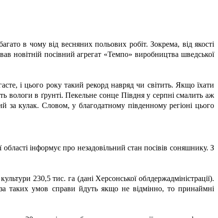
агато в чому від весняних польових робіт. Зокрема, від якості
ював новітній посівний агрегат «Темпо» виробництва шведської
асте, і цього року такий рекорд навряд чи світить. Якщо їхати
сть вологи в ґрунті. Пекельне сонце Півдня у серпні смалить аж
ий за кулак. Словом, у благодатному південному регіоні цього
області інформує про незадовільний стан посівів соняшнику. З
культури 230,5 тис. га (дані Херсонської облдержадміністрації).
 за таких умов справи йдуть якщо не відмінно, то принаймні