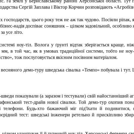
. га землі у Бериславському районі Херсонської області. Тут п
подарства Сергій Заплава і Віктор Корчин розповідають «Агробіз
х господарств, цього року теж не аж так чудово. Посіяли ріпак,
ня бізнес-надія доспіває соняшник – цілком задовільний, особлив
за усе літо.
темі ноу-тіл. Волога у ґрунті відтак зберігається краще, ніж 
м, в той час, як в умовах традиційної системи, тобто не ноу-т
иство», тож послуговується якісним посівним матеріалом.
весняного демо-туру шведська сівалка «Темпо» побувала і тут. Ц
шведи показували (а заразом і тестували) свій найостанніший агр
афонський тест-драйв нової сівалки. Той демо-тур охопив понад
тні телефони. Будь-хто бажаючий міг під'їхати й подивитися
оєрідний тест: шведські інженери ретельно й прискіпливо збира
, цілком улаштував її й тутешній ноу-тіл. Херсонські фермери с