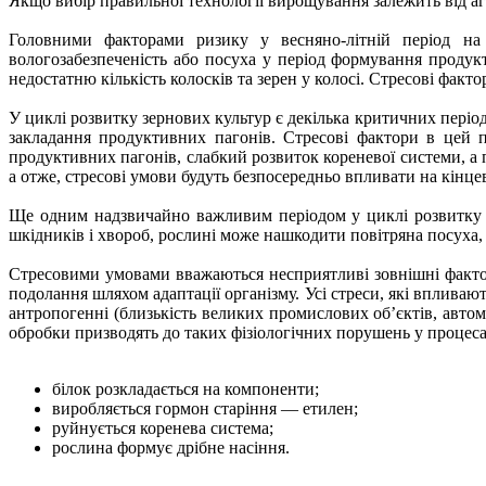
Якщо вибір правильної технології вирощування залежить від агр
Головними факторами ризику у весняно-літній період на 
вологозабезпеченість або посуха у період формування продук
недостатню кількість колосків та зерен у колосі. Стресові фак
У циклі розвитку зернових культур є декілька критичних період
закладання продуктивних пагонів. Стресові фактори в цей п
продуктивних пагонів, слабкий розвиток кореневої системи, а 
а отже, стресові умови будуть безпосередньо впливати на кінце
Ще одним надзвичайно важливим періодом у циклі розвитку зе
шкідників і хвороб, рослині може нашкодити повітряна посуха, 
Стресовими умовами вважаються несприятливі зовнішні фактори
подолання шляхом адаптації організму. Усі стреси, які впливаю
антропогенні (близькість великих промислових об’єктів, автома
обробки призводять до таких фізіологічних порушень у процес
білок розкладається на компоненти;
виробляється гормон старіння — етилен;
руйнується коренева система;
рослина формує дрібне насіння.