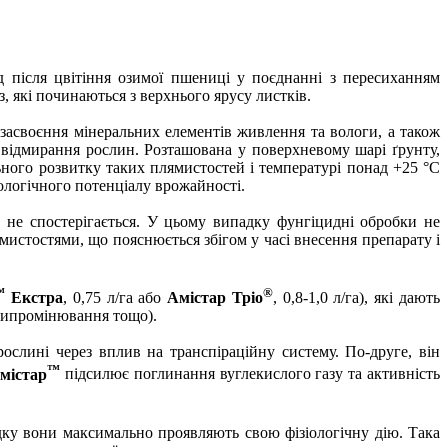
д після цвітіння озимої пшениці у поєднанні з пересиханням
, які починаються з верхнього ярусу листків.
засвоєння мінеральних елементів живлення та вологи, а також
 відмирання рослин. Розташована у поверхневому шарі ґрунту,
ьного розвитку таких плямистостей і температурі понад +25 °С
біологічного потенціалу врожайності.
 не спостерігається. У цьому випадку фунгіцидні обробки не
мистостями, що пояснюється збігом у часі внесення препарату і
™
®
Екстра
, 0,75 л/га або
Амістар Тріо
, 0,8-1,0 л/га), які дають
випромінювання тощо).
слині через вплив на транспіраційну систему. По-друге, він
™
містар
підсилює поглинання вуглекислого газу та активність
дку вони максимально проявляють свою фізіологічну дію. Така