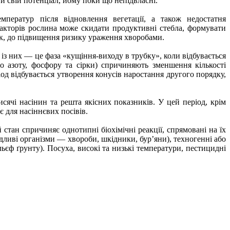
и свій потенціал, йому поки що непідвласні.
ператур після відновлення вегетації, а також недостатня
факторів рослина може скидати продуктивні стебла, формувати
док, до підвищення ризику ураження хворобами.
 із них — це фаза «кущіння-виходу в трубку», коли відбувається
о азоту, фосфору та сірки) спричиняють зменшення кількості
од відбувається утворення конусів наростання другого порядку,
ячі насінин та решта якісних показників. У цей період, крім
 для насіннєвих посівів.
тан спричиняє однотипні біохімічні реакції, спрямовані на їх
ідливі організми — хвороби, шкідники, бур’яни), техногенні або
льєф ґрунту). Посуха, високі та низькі температури, пестицидні