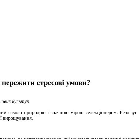
 пережити стресові умови?
нових культур
ний самою природою і значною мірою селекціонером. Реалізує во
ії вирощування.