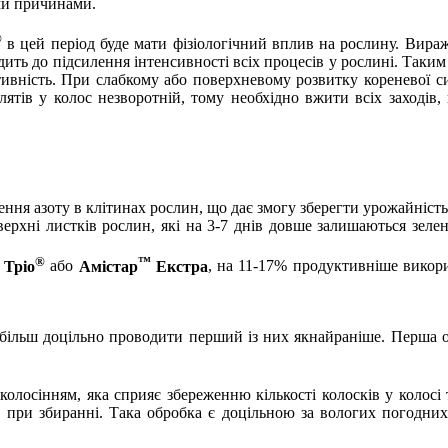
ми причинами.
®
в цей період буде мати фізіологічний вплив на рослину. Виража
ить до підсилення інтенсивності всіх процесів у рослині. Таки
ктивність. При слабкому або поверхневому розвитку кореневої 
лятів у колос незворотній, тому необхідно вжити всіх заходів
ення азоту в клітинах рослин, що дає змогу зберегти урожайніст
ерхні листків рослин, які на 3-7 днів довше залишаються зеле
®
™
 Тріо
або
Амістар
Екстра
, на 11-17% продуктивніше викори
ільш доцільно проводити перший із них якнайраніше. Перша обр
колосінням, яка сприяє збереженню кількості колосків у колосі
 при збиранні. Така обробка є доцільною за вологих погодних 