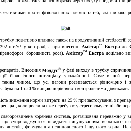
 мірою знижуватися на пізніх фазах через посуху і недостатній р
фективними проти фізіологічних плямистостей, які широко ро
 трубку позитивно впливає також на продуктивний стеблостій 
2
™
292 шт./
м
у контролі, а при внесенні
Амістар
Екстра
до 3
™
піренофороз, борошниста роса).
Амістар
Екстра
доцільно ви
®
репаратів. Внесення
Моддус
у фазі виходу в трубку спричиня
ції біологічного потенціалу урожайності. Саме в цей пері
таким чином, що усі пагони розвиваються рівномірно і зб
бел була на 15-20 % вищою порівняно з контрольними ділянками.
ість зниження норми витрати на 25 % при застосуванні з препа
репарат, коли рослина вже перебуває у стресовому стані або пер
слаборозвинена коренева система, розташована переважно у в
, що супроводжується швидким висушуванням верхнього шару
ня листків, формування невиповненого і щуплого зерна. Нері