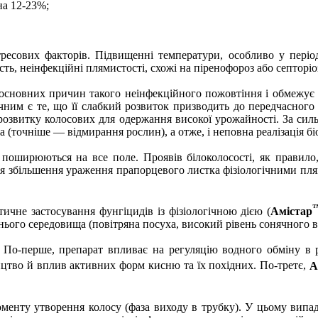
на 12-23%;
ресових факторів. Підвищенні температури, особливо у періо
ь, неінфекційні плямистості, схожі на піренофороз або септоріоз
 основних причин такого неінфекційного пожовтіння і обмежує 
ним є те, що її слабкий розвиток призводить до передчасного
 розвитку колосових для одержання високої урожайності. За сил
рна (точніше — відмирання рослин), а отже, і неповна реалізація 
поширюються на все поле. Проявів білоколосості, як правило,
ься збільшення ураження прапорцевого листка фізіологічними пля
ичне застосування фунгіцидів із фізіологічною дією (
Амістар
ого середовища (повітряна посуха, високий рівень сонячного 
о-перше, препарат впливає на регуляцію водного обміну в ро
цтво й вплив активних форм кисню та їх похідних. По-третє,
А
менту утворення колосу (фаза виходу в трубку). У цьому випа