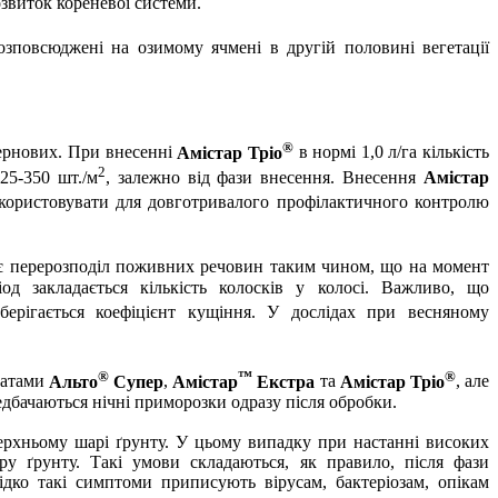
озвиток кореневої системи.
зповсюджені на озимому ячмені в другій половині вегетації
®
зернових. При внесенні
Амістар Тріо
в нормі 1,0 л/га кількість
2
25-350 шт./
м
, залежно від фази внесення. Внесення
Амістар
користовувати для довготривалого профілактичного контролю
є перерозподіл поживних речовин таким чином, що на момент
од закладається кількість колосків у колосі. Важливо, що
ерігається коефіцієнт кущіння. У дослідах при весняному
®
™
®
ратами
Альто
Супер
,
Амістар
Екстра
та
Амістар Тріо
, але
едбачаються нічні приморозки одразу після обробки.
ерхньому шарі ґрунту. У цьому випадку при настанні високих
 ґрунту. Такі умови складаються, як правило, після фази
дко такі симптоми приписують вірусам, бактеріозам, опікам