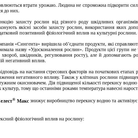
новлюються втрати урожаю. Людина не спроможна підкорити сили
я до них.
нкцію захисту рослин від різного роду шкідливих організмів
конують якісні засоби захисту рослин, використання яких допо
датковий позитивний фізіологічний вплив на культурні рослини.
мпанія «Сингента» вирішила об’єднати продукти, які справляют
римала назву «Удосконалення рослин». Продукти цієї групи не
д хвороб, шкідників, регулювання росту), але й допомагають р
ній негативний вплив.
відповідь на настання стресових факторів на початкових етапах р
иження негативного впливу. Також у клітинах рослини підвищ
тужним окиснювачем. Дія підвищеної кількості перекису водню 
 культур, тому що останніми роками температура навесні нароста
®
елест
Макс
знижує виробництво перекису водню та активізує
ксний фізіологічний вплив на рослину: