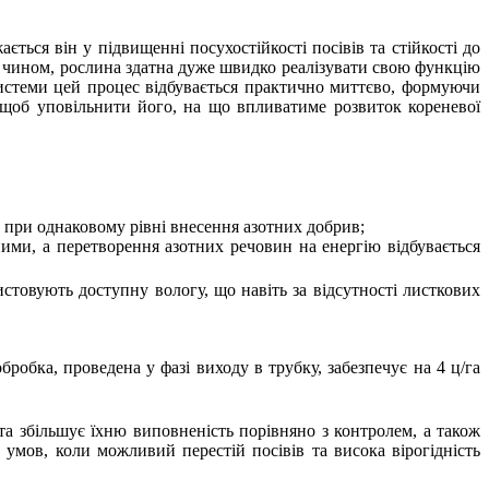
ється він у підвищенні посухостійкості посівів та стійкості до
м чином, рослина здатна дуже швидко реалізувати свою функцію
системи цей процес відбувається практично миттєво, формуючи
, щоб уповільнити його, на що впливатиме розвиток кореневої
ь при однаковому рівні внесення азотних добрив;
ними, а перетворення азотних речовин на енергію відбувається
стовують доступну вологу, що навіть за відсутності листкових
обка, проведена у фазі виходу в трубку, забезпечує на 4 ц/га
 та збільшує їхню виповненість порівняно з контролем, а також
умов, коли можливий перестій посівів та висока вірогідність