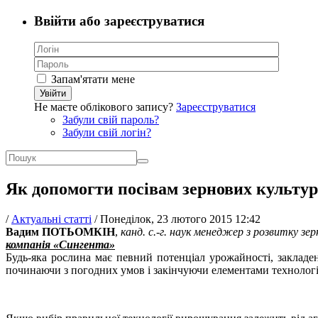
Ввійти або зареєструватися
Запам'ятати мене
Увійти
Не маєте облікового запису?
Зареєструватися
Забули свій пароль?
Забули свій логін?
Як допомогти посівам зернових культур
/
Актуальні статті
/
Понеділок, 23 лютого 2015 12:42
Вадим ПОТЬОМКІН
,
канд. с.-г. наук
менеджер з розвитку
зер
компанія «Сингента»
Будь-яка рослина має певний потенціал урожайності, закладе
починаючи з погодних умов і закінчуючи елементами технолог