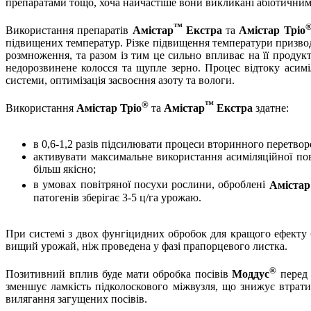
препаратами тощо, хоча найчастіше вони викликані абіотични
™
Використання препаратів
Амістар
Екстра
та
Амістар Тріо
підвищених температур. Різке підвищення температури призвод
розмноження, та разом із тим це сильно впливає на її проду
недорозвинене колосся та щупле зерно. Процес відтоку асимі
системи, оптимізація засвоєння азоту та вологи.
®
™
Використання
Амістар Тріо
та
Амістар
Екстра
здатне:
в 0,6-1,2 разів підсилювати процеси вторинного перетвор
активувати максимальне використання асиміляційної пов
більш якісно;
в умовах повітряної посухи рослини, оброблені
Амістар
патогенів зберігає 3-5 ц/га урожаю.
При системі з двох фунгіцидних обробок для кращого ефекту б
вищий урожай, ніж проведена у фазі прапорцевого листка.
®
Позитивний вплив буде мати обробка посівів
Моддус
перед 
зменшує ламкість підколоскового міжвузля, що знижує втрати
вилягання загущених посівів.