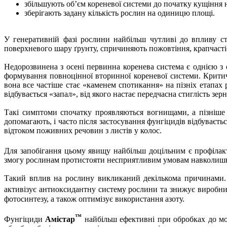
збільшують об’єм кореневої системи до початку кущіння 
зберігають задану кількість рослин на одиницю площі.
У генеративній фазі рослини найбільш чутливі до впливу ст
поверхневого шару ґрунту, спричиняють пожовтіння, крапчастіст
Недорозвинена з осені первинна коренева система є однією з
формування повноцінної вторинної кореневої системи. Критич
вона все частіше стає «каменем спотикання» на пізніх етапах
відбувається «запал», від якого настає передчасна стиглість зе
Такі симптоми спочатку проявляються вогнищами, а пізніше 
допомагають, і часто після застосування фунгіцидів відбуваєт
відтоком поживних речовин з листів у колос.
Для запобігання цьому явищу найбільш доцільним є профілакт
змогу рослинам протистояти несприятливим умовам навколишнь
Такий вплив на рослину викликаний декількома причинами. П
активізує антиоксидантну систему рослини та знижує виробни
фотосинтезу, а також оптимізує використання азоту.
™
Фунгіциди
Амістар
найбільш ефективні при обробках до мо