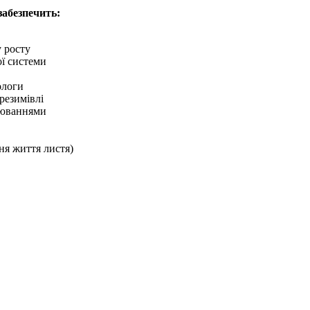
забезпечить:
 росту
ї системи
ологи
резимівлі
рюваннями
ня життя листя)