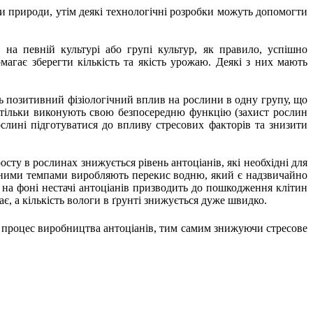
 природи, утім деякі технологічні розробки можуть допомогти
 на певній культурі або групі культур, як правило, успішно
магає зберегти кількість та якість урожаю. Деякі з них мають
ь позитивний фізіологічний вплив на рослини в одну групу, що
 тільки виконують свою безпосередню функцію (захист рослин
ослині підготуватися до впливу стресових факторів та знизити
осту в рослинах знижується рівень антоціанів, які необхідні для
еними темпами виробляють перекис водню, який є надзвичайно
на фоні нестачі антоціанів призводить до пошкодження клітин
є, а кількість вологи в ґрунті знижується дуже швидко.
 процес виробництва антоціанів, тим самим знижуючи стресове