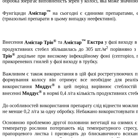
обробка зберігає виповненість зерен у колосі, яка може значною
™
Фунгіциди
Амістар
на сьогодні є єдиними препаратами, е
(триазольні препарати в цьому випадку неефективні).
®
™
Внесення
Амістар Тріо
та
Амістар
Екстра
у фазі виходу в
2
продуктивних стебел збільшилась до 305 шт./
м
порівняно з 
®
Тріо
доцільне при високому інфекційному фоні (септоріоз, 
прикореневих гнилей у фазі виходу в трубку.
Важливим є також використання в цій фазі рострегулюючих п
формування колосу він отримує все необхідне для реаліза
®
використання
Моддус
в цей період вирівнює стеблостій 
®
внесенні
Моддус
в нормі 0,4 л/га кількість продуктивних сте
До особливостей використання препарату слід віднести можлив
не менше 0,2 л/га за одну обробку. Небажано використовувати п
Основною проблемою другої половини вегетації на озимих є 
температур рослини потерпають від температурного стресу
прапорцевого листка і призводять до блискавичного всихан