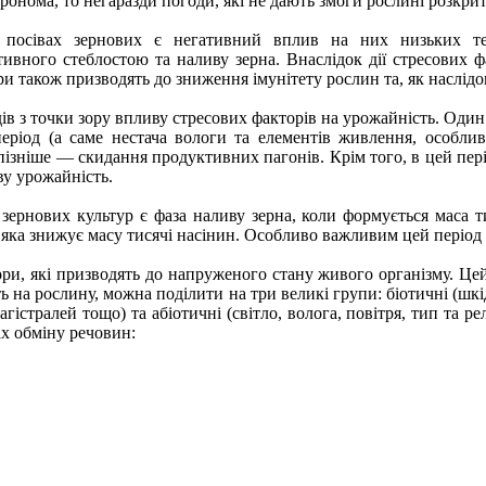
онома, то негаразди погоди, які не дають змоги рослині розкрит
посівах зернових є негативний вплив на них низьких тем
тивного стеблостою та наливу зерна. Внаслідок дії стресових 
тори також призводять до зниження імунітету рослин та, як наслі
ів з точки зору впливу стресових факторів на урожайність. Один
еріод (а саме нестача вологи та елементів живлення, особлив
пізніше — скидання продуктивних пагонів. Крім того, в цей пері
ву урожайність.
рнових культур є фаза наливу зерна, коли формується маса тис
яка знижує масу тисячі насінин. Особливо важливим цей період є
, які призводять до напруженого стану живого організму. Цей с
ть на рослину, можна поділити на три великі групи: біотичні (шк
гістралей тощо) та абіотичні (світло, волога, повітря, тип та ре
ах обміну речовин: