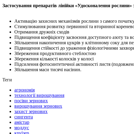
Застосування препаратів лінійки «Удосконалення рослини» 
Активацію захисних механізмів рослини з самого початку
Стимулювання розвитку первинної та вторинної коренево
Отримання дружніх сходів
Підвищення коефіцієнту засвоєння доступного азоту та в
Збільшення накопичення цукрів у клітинному соку для пе
Підвищення стійкості до ураження фізіологічними захво
Збереження продуктивного стеблостою
Збереження кількості колосків у колосі
Підсилення фотосинтетичної активності листя (подовжен
Збільшення маси тисячі насінин.
Теги
агрономія
технології вирощування
посіви зернових
вирощування зернових
захист зернових
сингента
амістар
моддус
круїзер