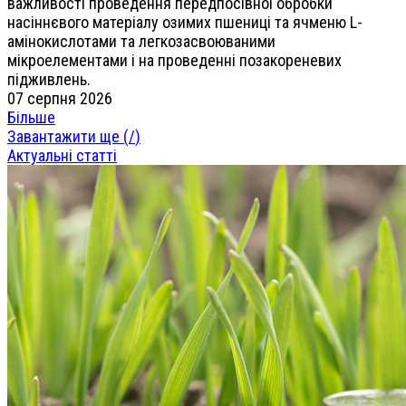
важливості проведення передпосівної обробки
насіннєвого матеріалу озимих пшениці та ячменю L-
амінокислотами та легкозасвоюваними
мікроелементами і на проведенні позакореневих
підживлень.
07 серпня 2026
Більше
Завантажити ще (
/
)
Актуальні статті