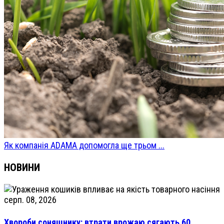
Як компанія ADAMA допомогла ще трьом ...
НОВИНИ
серп. 08, 2026
Хвороби соняшнику: втрати врожаю сягають 60