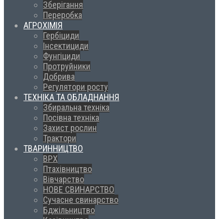
Зберігання
Переробка
АГРОХІМІЯ
Гербіциди
Інсектициди
Фунгіциди
Протруйники
Добрива
Регулятори росту
ТЕХНІКА ТА ОБЛАДНАННЯ
Збиральна техніка
Посівна техніка
Захист рослин
Трактори
ТВАРИННИЦТВО
ВРХ
Птахівництво
Вівчарство
НОВЕ СВИНАРСТВО
Сучасне свинарство
Бджільництво