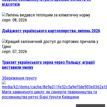
відсотків
серп. 08, 2026
Дайджест українського картоплярства: липень 2026
серп. 07, 2026
Транзит українського зерна через Польщу: аграрії
виставили умову
Збереження грунту
Магія замкненого циклу: як синергія тваринництва та
рослинництва рятує бідні ґрунти Київщини