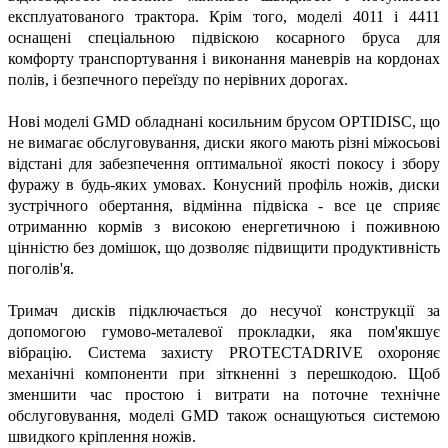
експлуатованого трактора. Крім того, моделі 4011 і 4411
оснащені спеціальною підвіскою косарного бруса для
комфорту транспортування і виконання маневрів на кордонах
полів, і безпечного переїзду по нерівних дорогах.
Нові моделі GMD обладнані косильним брусом OPTIDISC, що
не вимагає обслуговування, диски якого мають різні міжосьові
відстані для забезпечення оптимальної якості покосу і збору
фуражу в будь-яких умовах. Конусний профіль ножів, диски
зустрічного обертання, відмінна підвіска - все це сприяє
отриманню кормів з високою енергетичною і поживною
цінністю без домішок, що дозволяє підвищити продуктивність
поголів'я.
Тримач дисків підключається до несучої конструкції за
допомогою гумово-металевої прокладки, яка пом'якшує
вібрацію. Система захисту PROTECTADRIVE охороняє
механічні компоненти при зіткненні з перешкодою. Щоб
зменшити час простою і витрати на поточне технічне
обслуговування, моделі GMD також оснащуються системою
швидкого кріплення ножів.