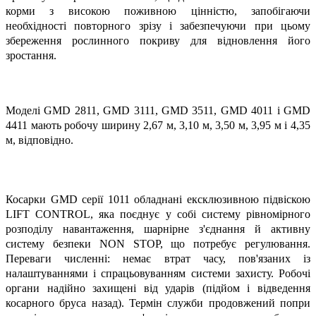
корми з високою поживною цінністю, запобігаючи
необхідності повторного зрізу і забезпечуючи при цьому
збереження рослинного покриву для відновлення його
зростання.
Моделі GMD 2811, GMD 3111, GMD 3511, GMD 4011 і GMD
4411 мають робочу ширину 2,67 м, 3,10 м, 3,50 м, 3,95 м і 4,35
м, відповідно.
Косарки GMD серії 1011 обладнані ексклюзивною підвіскою
LIFT CONTROL, яка поєднує у собі систему рівномірного
розподілу навантаження, шарнірне з'єднання й активну
систему безпеки NON STOP, що потребує регулювання.
Переваги численні: немає втрат часу, пов'язаних із
налаштуваннями і спрацьовуванням системи захисту. Робочі
органи надійно захищені від ударів (підйом і відведення
косарного бруса назад). Термін служби продовжений попри