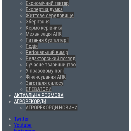
Економічний гектар
Експертна думка
Життєве середовище
Зберігання
Кермо керівника
Механізація АПК
Питання бухгалтерії
Подія
Регіональний вимір
Редакторський погляд
Сучасне тваринництво
У правовому полі
Фінансування АПК
Заготівля силосу
ЕЛЕВАТОРИ
АКТУАЛЬНА РОЗМОВА
АГРОРЕКОРДИ
АГРОРЕКОРДИ НОВИНИ
Twitter
Youtube