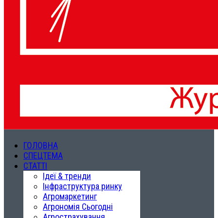
ГОЛОВНА
СПЕЦТЕМА
СТАТТІ
Ідеї & тренди
Інфраструктура ринку
Агромаркетинг
Агрономія Сьогодні
Агрострахування