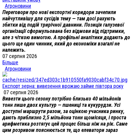
Агроновини
Переговори про нові експортні коридори зачепили
найчутливішу для сусідів тему — там досі рахують
збитки від подій трирічної давнини. Позиція галузевої
організації сформульована без відмови від підтримки,
але з чіткою вимогою. А профільні аналітики додають до
цього ще один чинник, який до економіки взагалі не
належить.
07 серпня 2026
Більше
Агроновини
Експорт зерна: вивезення врожаю займе півтора року
07 серпня 2026
Вивезти цього сезону потрібно близько 40 мільйонів
тонн лише двох культур — пшениці та кукурудзи. Усі
доступні маршрути разом, за оцінкою учасника ринку,
дають приблизно 2,5 мільйона тонн щомісяця, і проста
арифметика розтягує цей процес більш ніж на рік. Саме
цим розривом пояснюється те, що елеватори зараз