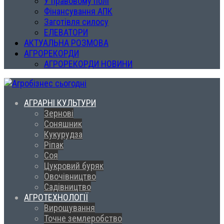
У правовому полі
Фінансування АПК
Заготівля силосу
ЕЛЕВАТОРИ
АКТУАЛЬНА РОЗМОВА
АГРОРЕКОРДИ
АГРОРЕКОРДИ НОВИНИ
АГРАРНІ КУЛЬТУРИ
Зернові
Соняшник
Кукурудза
Ріпак
Соя
Цукровий буряк
Овочівництво
Садівництво
АГРОТЕХНОЛОГІЇ
Вирощування
Точне землеробство