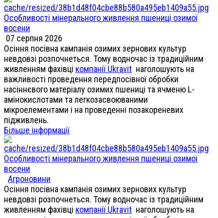
Особливості мінерального живлення пшениці озимої
восени
07 серпня 2026
Осіння посівна кампанія озимих зернових культур
невдовзі розпочнеться. Тому водночас із традиційним
живленням фахівці
компанії Ukravit
наголошують на
важливості проведення передпосівної обробки
насіннєвого матеріалу озимих пшениці та ячменю L-
амінокислотами та легкозасвоюваними
мікроелементами і на проведенні позакореневих
підживлень.
Більше інформації
Особливості мінерального живлення пшениці озимої
восени
Агроновини
Осіння посівна кампанія озимих зернових культур
невдовзі розпочнеться. Тому водночас із традиційним
живленням фахівці
компанії Ukravit
наголошують на