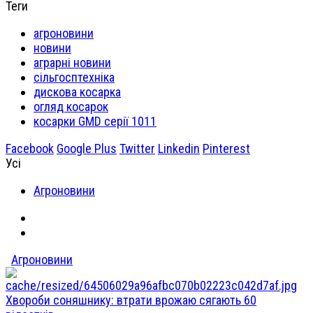
Теги
агроновини
новини
аграрні новини
сільгосптехніка
дискова косарка
огляд косарок
косарки GMD серії 1011
Facebook
Google Plus
Twitter
Linkedin
Pinterest
Усі
Агроновини
Агроновини
Хвороби соняшнику: втрати врожаю сягають 60