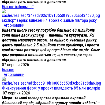
відкуповують пшеницю з дисконтом.
Більше інформації
Експорт зерна: вивезення врожаю займе півтора року
Агроновини
Вивезти цього сезону потрібно близько 40 мільйонів
тонн лише двох культур — пшениці та кукурудзи. Усі
доступні маршрути разом, за оцінкою учасника ринку,
дають приблизно 2,5 мільйона тонн щомісяця, і проста
арифметика розтягує цей процес більш ніж на рік. Саме
цим розривом пояснюється те, що елеватори зараз
відкуповують пшеницю з дисконтом.
07 серпня 2026
Більше
Агроновини
Фінансування ферм: у проєкт вкладають 85 млн доларів
07 серпня 2026
Мікро- та малі господарства отримали окремий
фінансовий сервіс, зібраний в одному онлайн-кабінеті —