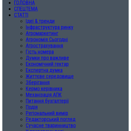
ГОЛОВНА
СПЕЦТЕМА
СТАТТІ
Ідеї & тренди
Інфраструктура ринку
Агромаркетинг
Агрономія Сьогодні
Агрострахування
Гість номера
Думки про важливе
Економічний гектар
Експертна думка
Життєве середовище
Зберігання
Кермо керівника
Механізація АПК
Питання бухгалтерії
Подія
Регіональний вимір
Редакторський погляд
Сучасне тваринництво