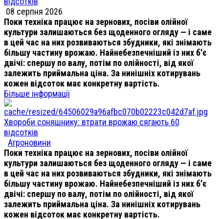
відсотків
08 серпня 2026
Поки техніка працює на зернових, посіви олійної
культури залишаються без щоденного огляду — і саме
в цей час на них розвиваються збудники, які знімають
більшу частину врожаю. Найнебезпечніший із них б'є
двічі: спершу по валу, потім по олійності, від якої
залежить приймальна ціна. За нинішніх котирувань
кожен відсоток має конкретну вартість.
Більше інформації
Хвороби соняшнику: втрати врожаю сягають 60
відсотків
Агроновини
Поки техніка працює на зернових, посіви олійної
культури залишаються без щоденного огляду — і саме
в цей час на них розвиваються збудники, які знімають
більшу частину врожаю. Найнебезпечніший із них б'є
двічі: спершу по валу, потім по олійності, від якої
залежить приймальна ціна. За нинішніх котирувань
кожен відсоток має конкретну вартість.