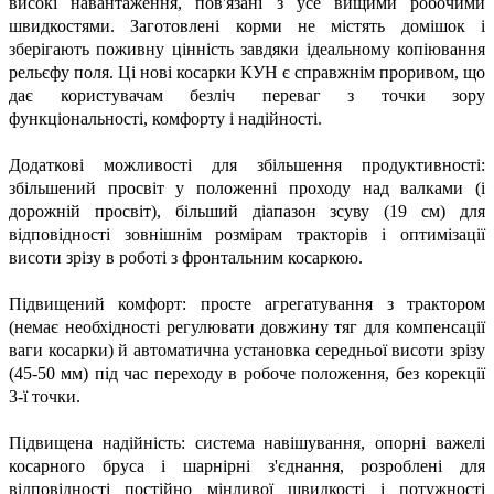
високі навантаження, пов'язані з усе вищими робочими
швидкостями. Заготовлені корми не містять домішок і
зберігають поживну цінність завдяки ідеальному копіювання
рельєфу поля. Ці нові косарки КУН є справжнім проривом, що
дає користувачам безліч переваг з точки зору
функціональності, комфорту і надійності.
Додаткові можливості для збільшення продуктивності:
збільшений просвіт у положенні проходу над валками (і
дорожній просвіт), більший діапазон зсуву (19 см) для
відповідності зовнішнім розмірам тракторів і оптимізації
висоти зрізу в роботі з фронтальним косаркою.
Підвищений комфорт: просте агрегатування з трактором
(немає необхідності регулювати довжину тяг для компенсації
ваги косарки) й автоматична установка середньої висоти зрізу
(45-50 мм) під час переходу в робоче положення, без корекції
3-ї точки.
Підвищена надійність: система навішування, опорні важелі
косарного бруса і шарнірні з'єднання, розроблені для
відповідності постійно мінливої швидкості і потужності