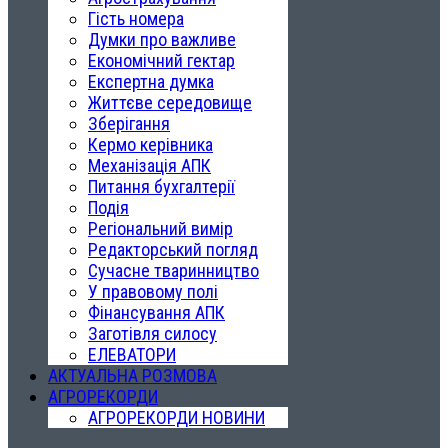
Гість номера
Думки про важливе
Економічний гектар
Експертна думка
Життєве середовище
Зберігання
Кермо керівника
Механізація АПК
Питання бухгалтерії
Подія
Регіональний вимір
Редакторський погляд
Сучасне тваринництво
У правовому полі
Фінансування АПК
Заготівля силосу
ЕЛЕВАТОРИ
АКТУАЛЬНА РОЗМОВА
АГРОРЕКОРДИ
АГРОРЕКОРДИ НОВИНИ