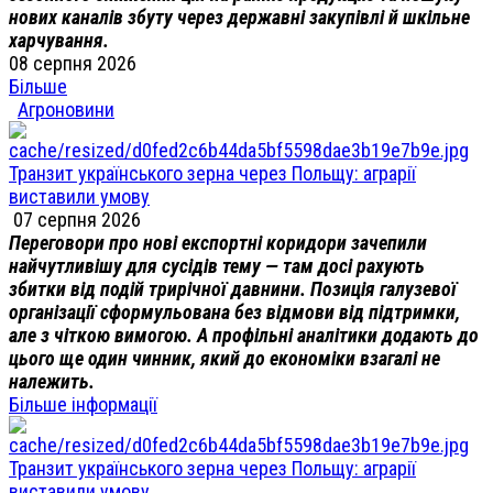
нових каналів збуту через державні закупівлі й шкільне
харчування.
08 серпня 2026
Більше
Агроновини
Транзит українського зерна через Польщу: аграрії
виставили умову
07 серпня 2026
Переговори про нові експортні коридори зачепили
найчутливішу для сусідів тему — там досі рахують
збитки від подій трирічної давнини. Позиція галузевої
організації сформульована без відмови від підтримки,
але з чіткою вимогою. А профільні аналітики додають до
цього ще один чинник, який до економіки взагалі не
належить.
Більше інформації
Транзит українського зерна через Польщу: аграрії
виставили умову