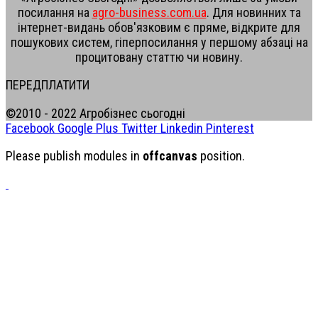
посилання на
agro-business.com.ua
. Для новинних та
інтернет-видань обов'язковим є пряме, відкрите для
пошукових систем, гіперпосилання у першому абзаці на
процитовану статтю чи новину.
ПЕРЕДПЛАТИТИ
©2010 - 2022 Агробізнес сьогодні
Facebook
Google Plus
Twitter
Linkedin
Pinterest
Please publish modules in
offcanvas
position.