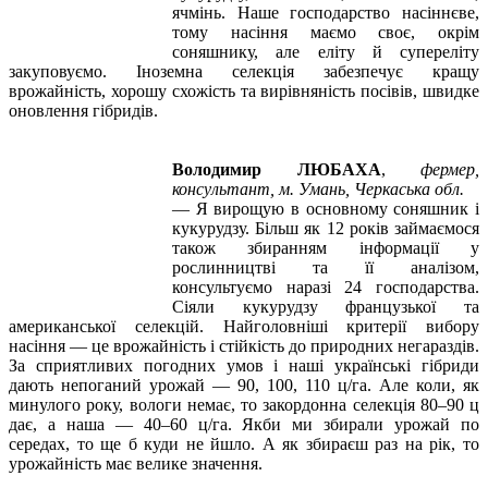
ячмінь. Наше господарство насіннєве,
тому насіння маємо своє, окрім
соняшнику, але еліту й супереліту
закуповуємо. Іноземна селекція забезпечує кращу
врожайність, хорошу схожість та вирівняність посівів, швидке
оновлення гібридів.
Володимир ЛЮБАХА
,
фермер,
консультант, м. Умань,
Черкаська обл.
—
Я вирощую в основному соняшник і
кукурудзу. Більш як 12 років займаємося
також збиранням інформації у
рослинництві та її аналізом,
консультуємо наразі
24 господарства.
Сіяли кукурудзу французької та
американської селекцій. Найголовніші критерії вибору
насіння — це врожайність і стійкість до природних негараздів.
За сприятливих погодних умов і наші українські гібриди
дають непоганий урожай — 90, 100, 110 ц/га. Але коли, як
минулого року, вологи немає, то закордонна селекція 80–90 ц
дає, а наша — 40–60 ц/га. Якби ми збирали урожай по
середах, то ще б куди не йшло. А як збираєш раз на рік, то
урожайність має велике значення.