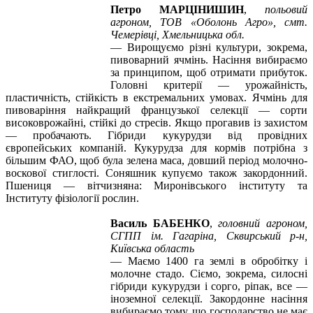
Петро МАРЦІНИШИН
,
польовий
агроном, ТОВ «Оболонь Агро»,
смт.
Чемерівці, Хмельницька обл.
—
Вирощуємо різні культури, зокрема,
пивоварний ячмінь. Насіння вибираємо
за принципом, щоб отримати прибуток.
Головні критерії — урожайність,
пластичність, стійкість в екстремальних умовах. Ячмінь для
пивоваріння найкращий французької селекції — сорти
високоврожайні, стійкі до стресів. Якщо прогавив із захистом
— пробачають. Гібриди кукурудзи від провідних
європейських компаній. Кукурудза для кормів потрібна з
більшим ФАО, щоб була зелена маса, довший період молочно-
воскової стиглості. Соняшник купуємо також закордонний.
Пшениця — вітчизняна: Миронівського інституту та
Інституту фізіології рослин.
Василь БАБЕНКО
,
головний агроном,
СГПП ім. Гагаріна, Сквирський р-н,
Київська область
—
Маємо 1400 га землі в обробітку і
молочне стадо. Сіємо, зокрема, силосні
гібриди кукурудзи і сорго, ріпак, все —
іноземної селекції. Закордонне насіння
вибираємо тому, що господарство не має