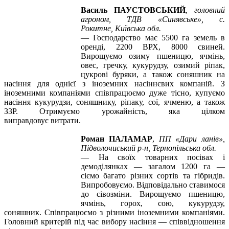
Василь ПАУСТОВСЬКИЙ
,
головний
агроном, ТДВ «Синявське»,
с.
Рокитне,
Київська обл.
—
Господарство має 5500 га земель в
оренді, 2200 ВРХ, 8000 свиней.
Вирощуємо озиму пшеницю, ячмінь,
овес, гречку, кукурудзу, озимий ріпак,
цукрові буряки, а також соняшник на
насіння для однієї з іноземних насіннєвих компаній. З
іноземними компаніями співпрацюємо дуже тісно, купуємо
насіння кукурудзи, соняшнику, ріпаку, сої, ячменю, а також
ЗЗР. Отримуємо урожайність, яка цілком
виправдовує
витрати.
Роман ПАЛАМАР
,
ПП «Дари ланів»,
Підволочиський р-н, Тернопільська обл.
—
На своїх товарних посівах і
демоділянках — загалом 1200 га —
сіємо багато різних сортів та гібридів.
Випробовуємо. Відповідально ставимося
до сівозміни. Вирощуємо пшеницю,
ячмінь, горох, сою, кукурудзу,
соняшник. Співпрацюємо з різними іноземними компаніями.
Головний критерій під час вибору насіння — співвідношення