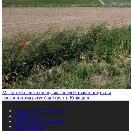
Магія замкненого циклу: як синергія тваринництва та
рослинництва рятує бідні ґрунти Київщини
РЕКЛАМА В ЖУРНАЛІ
КОНТАКТИ
Використання матеріалів
ПРО ЖУРНАЛ