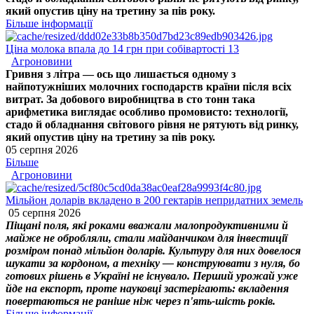
який опустив ціну на третину за пів року.
Більше інформації
Ціна молока впала до 14 грн при собівартості 13
Агроновини
Гривня з літра — ось що лишається одному з
найпотужніших молочних господарств країни після всіх
витрат. За добового виробництва в сто тонн така
арифметика виглядає особливо промовисто: технології,
стадо й обладнання світового рівня не рятують від ринку,
який опустив ціну на третину за пів року.
05 серпня 2026
Більше
Агроновини
Мільйон доларів вкладено в 200 гектарів непридатних земель
05 серпня 2026
Піщані поля, які роками вважали малопродуктивними й
майже не обробляли, стали майданчиком для інвестиції
розміром понад мільйон доларів. Культуру для них довелося
шукати за кордоном, а техніку — конструювати з нуля, бо
готових рішень в Україні не існувало. Перший урожай уже
йде на експорт, проте науковці застерігають: вкладення
повертаються не раніше ніж через п'ять-шість років.
Більше інформації