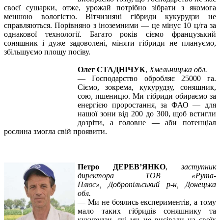
своєї сушарки, отже, урожай потрібно зібрати з якомога
меншою вологістю. Вітчизняні гібриди кукурудзи не
справляються. Порівняно з іноземними — це мінус 10 ц/га за
однакової технології. Багато років сіємо французький
соняшник і дуже задоволені, міняти гібриди не плануємо,
збільшуємо площу посіву.
Олег СТАДНІЧУК
,
Хмельницька обл.
—
Господарство обробляє 25000 га.
Сіємо, зокрема, кукурудзу, соняшник,
сою, пшеницю. Ми гібриди обираємо за
енергією проростання, за ФАО — для
нашої зони від 200 до 300, щоб встигли
дозріти, а головне — аби потенціал
рослина змогла свій проявити.
Петро ДЕРЕВ’ЯНКО
,
заступник
директора ТОВ «Рута-
Плюс»,
Добропільський р-н, Донецька
обл.
—
Ми не боялись експериментів, а тому
мало таких гібридів соняшнику та
кукурудзи, які ми не висівали на своїх