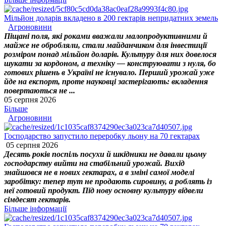
Мільйон доларів вкладено в 200 гектарів непридатних земель
Агроновини
Піщані поля, які роками вважали малопродуктивними й
майже не обробляли, стали майданчиком для інвестиції
розміром понад мільйон доларів. Культуру для них довелося
шукати за кордоном, а техніку — конструювати з нуля, бо
готових рішень в Україні не існувало. Перший урожай уже
йде на експорт, проте науковці застерігають: вкладення
повертаються не ...
05 серпня 2026
Більше
Агроновини
Господарство запустило переробку льону на 70 гектарах
05 серпня 2026
Десять років поспіль посухи й шкідники не давали цьому
господарству вийти на стабільний урожай. Вихід
знайшовся не в нових гектарах, а в зміні самої моделі
заробітку: тепер тут не продають сировину, а роблять із
неї готовий продукт. Під нову основну культуру відвели
сімдесят гектарів.
Більше інформації