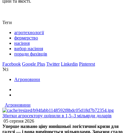
ціни та якості.
Теги
агротехнології
фермерство
насіння
вибор насіння
поради фахівців
Facebook
Google Plus
Twitter
Linkedin
Pinterest
Усі
Агроновини
Агроновини
Збитки агросектору оцінили в 1,5–3 мільярди доларів
05 серпня 2026
Уперше названо ціну нинішньої логістичної кризи для
галузі — і вона вимірюється мільярдами. Заразом стало