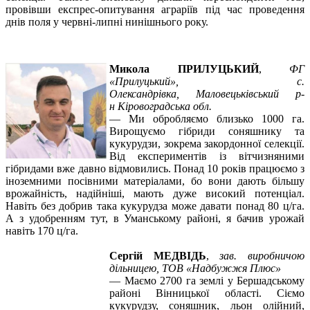
провівши експрес-опитування аграріїв під час проведення
днів поля у червні-липні
нинішнього року.
Микола ПРИЛУЦЬКИЙ
,
ФГ
«Прилуцький»,
с.
Олександрівка,
Маловецьківський р-
н
Кіровоградська обл.
—
Ми обробляємо близько 1000 га.
Вирощуємо гібриди соняшнику та
кукурудзи, зокрема закордонної селекції.
Від експериментів із вітчизняними
гібридами вже давно відмовились. Понад 10 років працюємо з
іноземними посівними матеріалами, бо вони дають більшу
врожайність, надійніші, мають дуже високий потенціал.
Навіть без добрив така кукурудза може давати понад 80 ц/га.
А з удобренням тут, в Уманському районі, я бачив урожай
навіть 170 ц/га.
Сергій МЕДВІДЬ
,
зав. виробничою
дільницею,
ТОВ «Надбужжя Плюс»
—
Маємо 2700 га землі у Бершадському
районі Вінницької області. Сіємо
кукурудзу, соняшник, льон олійний,