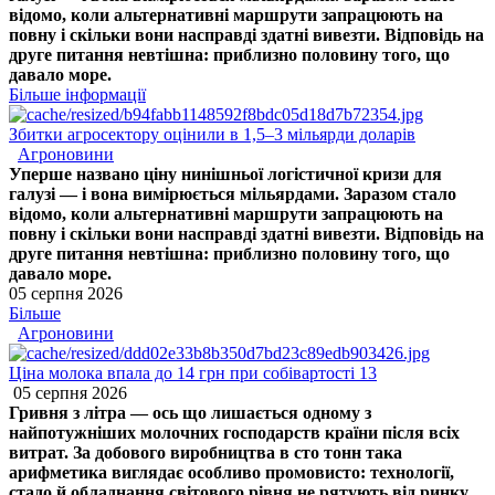
відомо, коли альтернативні маршрути запрацюють на
повну і скільки вони насправді здатні вивезти. Відповідь на
друге питання невтішна: приблизно половину того, що
давало море.
Більше інформації
Збитки агросектору оцінили в 1,5–3 мільярди доларів
Агроновини
Уперше названо ціну нинішньої логістичної кризи для
галузі — і вона вимірюється мільярдами. Заразом стало
відомо, коли альтернативні маршрути запрацюють на
повну і скільки вони насправді здатні вивезти. Відповідь на
друге питання невтішна: приблизно половину того, що
давало море.
05 серпня 2026
Більше
Агроновини
Ціна молока впала до 14 грн при собівартості 13
05 серпня 2026
Гривня з літра — ось що лишається одному з
найпотужніших молочних господарств країни після всіх
витрат. За добового виробництва в сто тонн така
арифметика виглядає особливо промовисто: технології,
стадо й обладнання світового рівня не рятують від ринку,