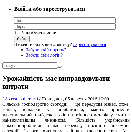
Ввійти або зареєструватися
Запам'ятати мене
Увійти
Не маєте облікового запису?
Зареєструватися
Забули свій пароль?
Забули свій логін?
Урожайність має виправдовувати
витрати
/
Актуальні статті
/
Понеділок, 05 вересня 2016 10:00
Сільське господарство сьогодні — це передусім бізнес, отже,
кошти, вкладені у виробництво, мають принести
максимальний прибуток. І якість посівного матеріалу є чи не
найважливішим чинником. Більшість українських
сільгоспвиробників надає перевагу насінню іноземної
селекції. Такого висновку дійшли кореспонденти АС,