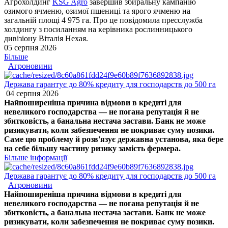
Агрохолдинг
KSG Agro
завершив збиральну кампанію
озимого ячменю, озимої пшениці та ярого ячменю на
загальній площі 4 975 га. Про це повідомила пресслужба
холдингу з посиланням на керівника рослинницького
дивізіону Віталія Нехая.
05 серпня 2026
Більше
Агроновини
Держава гарантує до 80% кредиту для господарств до 500 га
04 серпня 2026
Найпоширеніша причина відмови в кредиті для
невеликого господарства — не погана репутація й не
збитковість, а банальна нестача застави. Банк не може
ризикувати, коли забезпечення не покриває суму позики.
Саме цю проблему й розв'язує державна установа, яка бере
на себе більшу частину ризику замість фермера.
Більше інформації
Держава гарантує до 80% кредиту для господарств до 500 га
Агроновини
Найпоширеніша причина відмови в кредиті для
невеликого господарства — не погана репутація й не
збитковість, а банальна нестача застави. Банк не може
ризикувати, коли забезпечення не покриває суму позики.