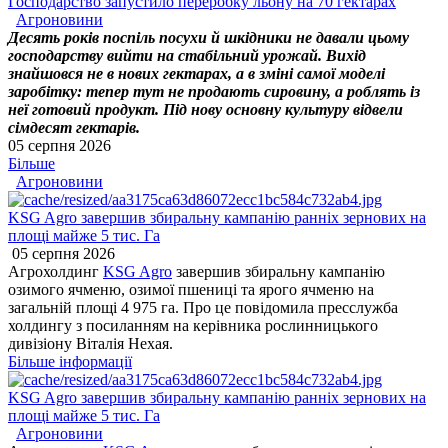
Господарство запустило переробку льону на 70 гектарах
Агроновини
Десять років поспіль посухи й шкідники не давали цьому
господарству вийти на стабільний урожай. Вихід
знайшовся не в нових гектарах, а в зміні самої моделі
заробітку: тепер тут не продають сировину, а роблять із
неї готовий продукт. Під нову основну культуру відвели
сімдесят гектарів.
05 серпня 2026
Більше
Агроновини
KSG Agro завершив збиральну кампанію ранніх зернових на
площі майже 5 тис. Га
05 серпня 2026
Агрохолдинг
KSG Agro
завершив збиральну кампанію
озимого ячменю, озимої пшениці та ярого ячменю на
загальній площі 4 975 га. Про це повідомила пресслужба
холдингу з посиланням на керівника рослинницького
дивізіону Віталія Нехая.
Більше інформації
KSG Agro завершив збиральну кампанію ранніх зернових на
площі майже 5 тис. Га
Агроновини