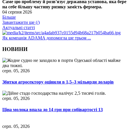
Саме цю проблему й розв'язує державна установа, яка бере
на себе більшу частину ризику замість фермера.
04 серпня 2026
Більше
Завантажити ще (
/
)
Актуальні статті
Як компанія ADAMA допомогла ще трьом ...
НОВИНИ
серп. 05, 2026
Збитки агросектору оцінили в 1,5–3 мільярди доларів
серп. 05, 2026
Ціна молока впала до 14 грн при собівартості 13
серп. 05, 2026