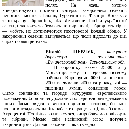
полях. На жаль, мусимо
використовувати посівний матеріал закордонної селекції:
непогане насіння з Іспанії, Туреччини та Франції. Воно має
явно кращу гібридність, ніж вітчизняне. Посіви української
селекції часто-густо бувають не вирівняні, гібридність гірша
— мабуть, не дотримуються просторової ізоляції абощо. У
закордонній селекції відчувається, що люди підходять до цієї
справи більш ретельно.
Віталій ШЕВЧУК
,
заступник
директора з рослинництва,
«Бучачагрохлібпром», Тернопільська обл.
—
В обробітку маємо 25500 га у
Монастирському й Теребовлянському
районах. Вирощуємо 6000 га пшениці,
2000 га ячменю, 4000 га ріпаку, ярі —
пшениця, ячмінь, соняшник, горох.
Сіємо соняшник та гібриди кукурудзи європейськиго
походження, бо вони за урожайністю серйозно випереджають
інших. Їдемо звідси з високо піднятою головою, бо наші
посіви виглядають навіть набагато краще за ці, що бачимо в
Агроцентрі. Постійно розвиваємося, випробовуємо нові сорти
та гібриди. Маємо свій насіннєвий завод, потужне
тваринництво. Для нас головне — якість зерна.