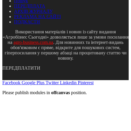
Пошук
ПЕРЕДПЛАТА
АРХІВ ЖУРНАЛУ
РЕКЛАМА НА САЙТІ
ПОДКАСТИ
Використання матеріалів і новин із сайту видання
«Агробізнес Сьогодні» дозволяється лише за умови посилання
на
agro-business.com.ua
. Для новинних та інтернет-видань
обов'язковим є пряме, відкрите для пошукових систем,
гіперпосилання у першому абзаці на процитовану статтю чи
новину.
ПЕРЕДПЛАТИТИ
Facebook
Google Plus
Twitter
Linkedin
Pinterest
Please publish modules in
offcanvas
position.