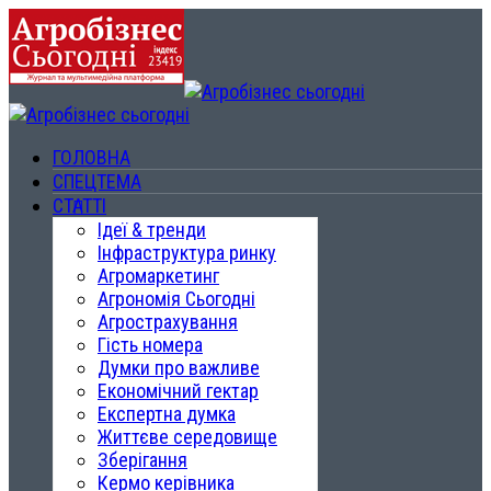
ГОЛОВНА
СПЕЦТЕМА
СТАТТІ
Ідеї & тренди
Інфраструктура ринку
Агромаркетинг
Агрономія Сьогодні
Агрострахування
Гість номера
Думки про важливе
Економічний гектар
Експертна думка
Життєве середовище
Зберігання
Кермо керівника