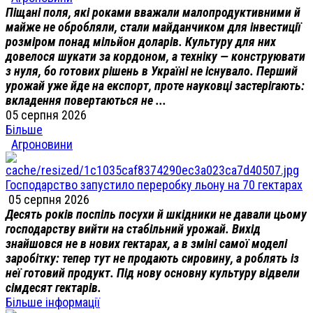
Піщані поля, які роками вважали малопродуктивними й
майже не обробляли, стали майданчиком для інвестиції
розміром понад мільйон доларів. Культуру для них
довелося шукати за кордоном, а техніку — конструювати
з нуля, бо готових рішень в Україні не існувало. Перший
урожай уже йде на експорт, проте науковці застерігають:
вкладення повертаються не ...
05 серпня 2026
Більше
Агроновини
Господарство запустило переробку льону на 70 гектарах
05 серпня 2026
Десять років поспіль посухи й шкідники не давали цьому
господарству вийти на стабільний урожай. Вихід
знайшовся не в нових гектарах, а в зміні самої моделі
заробітку: тепер тут не продають сировину, а роблять із
неї готовий продукт. Під нову основну культуру відвели
сімдесят гектарів.
Більше інформації