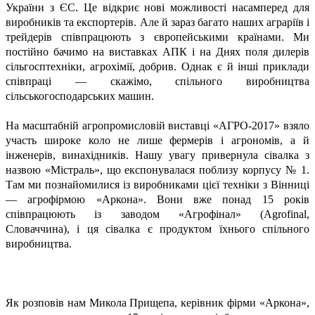
України з ЄС. Це відкриє нові можливості насамперед для
виробників та експортерів. Але й зараз багато наших аграріїв і
трейдерів співпрацюють з європейськими країнами. Ми
постійно бачимо на виставках АПК і на Днях поля дилерів
сільгосптехніки, агрохімії, добрив. Однак є й інші приклади
співпраці — скажімо, спільного виробництва
сільськогосподарських машин.
На масштабній агропромисловій виставці «АГРО-2017» взяло
участь широке коло не лише фермерів і агрономів, а й
інженерів, винахідників. Нашу увагу привернула сівалка з
назвою «Містраль», що експонувалася поблизу корпусу № 1.
Там ми познайомилися із виробниками цієї техніки з Вінниці
— агрофірмою «Аркона». Вони вже понад 15 років
співпрацюють із заводом «Агрофінал» (Agrofinal,
Словаччина), і ця сівалка є продуктом їхнього спільного
виробництва.
Як розповів нам Микола Прищепа, керівник фірми «Аркона»,