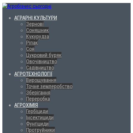
АГРАРНІ КУЛЬТУРИ
Зернові
Соняшник
Кукурудза
Ріпак
Соя
Цукровий буряк
Овочівництво
Садівництво
АГРОТЕХНОЛОГІЇ
Вирощування
Точне землеробство
Зберігання
Переробка
АГРОХІМІЯ
Гербіциди
Інсектициди
Фунгіциди
Протруйники