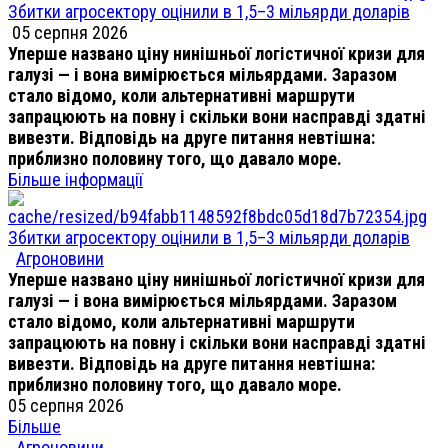
Збитки агросектору оцінили в 1,5–3 мільярди доларів
05 серпня 2026
Уперше названо ціну нинішньої логістичної кризи для
галузі — і вона вимірюється мільярдами. Заразом
стало відомо, коли альтернативні маршрути
запрацюють на повну і скільки вони насправді здатні
вивезти. Відповідь на друге питання невтішна:
приблизно половину того, що давало море.
Більше інформації
Збитки агросектору оцінили в 1,5–3 мільярди доларів
Агроновини
Уперше названо ціну нинішньої логістичної кризи для
галузі — і вона вимірюється мільярдами. Заразом
стало відомо, коли альтернативні маршрути
запрацюють на повну і скільки вони насправді здатні
вивезти. Відповідь на друге питання невтішна:
приблизно половину того, що давало море.
05 серпня 2026
Більше
Агроновини