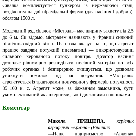
Сівалка комплектується бункером із не­ржавіючої сталі,
розділеним на дві пірамідальні форми (для насіння і добрив),
обсягом 1500 л.
Модельний ряд сівалок «Містраль» має ширину захвату від 2,5
до 6 м. Як відомо, містралем називають у Франції сильний
північно-західний вітер. Ця назва вказує на те, що агрегат
працює завдяки потужній пневматиці — використовуванні
сильного керованого потоку повітря. Дозатор насіння
дозволяє рівномірно розподіляти посівний матеріал по всіх
робочих органах і безперервно очищується, що дозволяє
уникнути помилок під час дозування. «Містраль»
агрегатується із тракторами популярної у фермерів потужності
85–100 к. с. Агрегат може, за бажанням замовника, бути
укомплектований як анкерними, так і дисковими сошниками.
Коментар
Микола ПРИЩЕПА
,
керівник
агрофірми «Аркона» (Вінниця)
—
Наше підприємство «Аркона»