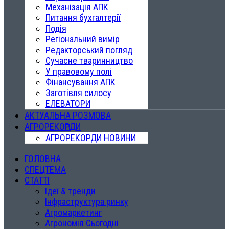
Механізація АПК
Питання бухгалтерії
Подія
Регіональний вимір
Редакторський погляд
Сучасне тваринництво
У правовому полі
Фінансування АПК
Заготівля силосу
ЕЛЕВАТОРИ
АКТУАЛЬНА РОЗМОВА
АГРОРЕКОРДИ
АГРОРЕКОРДИ НОВИНИ
ГОЛОВНА
СПЕЦТЕМА
СТАТТІ
Ідеї & тренди
Інфраструктура ринку
Агромаркетинг
Агрономія Сьогодні