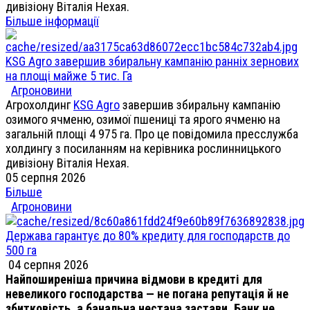
дивізіону Віталія Нехая.
Більше інформації
KSG Agro завершив збиральну кампанію ранніх зернових
на площі майже 5 тис. Га
Агроновини
Агрохолдинг
KSG Agro
завершив збиральну кампанію
озимого ячменю, озимої пшениці та ярого ячменю на
загальній площі 4 975 га. Про це повідомила пресслужба
холдингу з посиланням на керівника рослинницького
дивізіону Віталія Нехая.
05 серпня 2026
Більше
Агроновини
Держава гарантує до 80% кредиту для господарств до
500 га
04 серпня 2026
Найпоширеніша причина відмови в кредиті для
невеликого господарства — не погана репутація й не
збитковість, а банальна нестача застави. Банк не