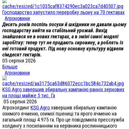
Господарство запустило переробку льону на 70 гектарах
Агроновини
Десять років поспіль посухи й шкідники не давали цьому
господарству вийти на стабільний урожай. Вихід
знайшовся не в нових гектарах, а в зміні самої моделі
заробітку: тепер тут не продають сировину, а роблять із
неї готовий продукт. Під нову основну культуру відвели
сімдесят гектарів.
05 серпня 2026
Більше
Агроновини
KSG Agro завершив збиральну кампанію ранніх зернових
на площі майже 5 тис. Га
05 серпня 2026
Агрохолдинг
KSG Agro
завершив збиральну кампанію
озимого ячменю, озимої пшениці та ярого ячменю на
загальній площі 4 975 га. Про це повідомила пресслужба
холдингу з посиланням на керівника рослинницького