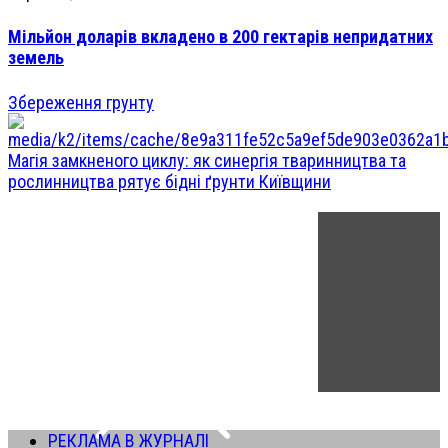
Мільйон доларів вкладено в 200 гектарів непридатних
земель
Збереження грунту
Магія замкненого циклу: як синергія тваринництва та
рослинництва рятує бідні ґрунти Київщини
РЕКЛАМА В ЖУРНАЛІ