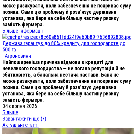
може ризикувати, коли забезпечення не покриває суму
позики. Саме цю проблему й розв'язує державна
установа, яка бере на себе більшу частину ризику
замість фермера.
Більше інформації
Держава гарантує до 80% кредиту для господарств до
500 га
Агроновини
Найпоширеніша причина відмови в кредиті для
невеликого господарства — не погана репутація й не
збитковість, а банальна нестача застави. Банк не
може ризикувати, коли забезпечення не покриває суму
позики. Саме цю проблему й розв'язує державна
установа, яка бере на себе більшу частину ризику
замість фермера.
04 серпня 2026
Більше
Завантажити ще (
/
)
Актуальні статті