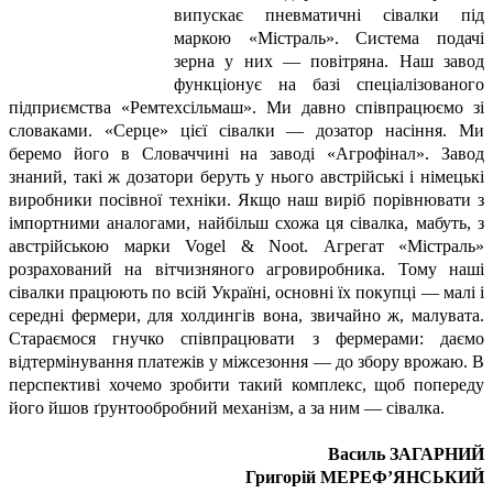
випускає пневматичні сівалки під
маркою «Містраль». Система подачі
зерна у них — повітряна. Наш завод
функціонує на базі спеціалізованого
підприємства «Ремтехсільмаш». Ми давно співпрацюємо зі
словаками. «Серце» цієї сівалки — дозатор насіння. Ми
беремо його в Словаччині на заводі «Агрофінал». Завод
знаний, такі ж дозатори беруть у нього австрійські і німецькі
виробники посівної техніки. Якщо наш виріб порівнювати з
імпортними аналогами, найбільш схожа ця сівалка, мабуть, з
австрійською марки Vogel & Noot. Агрегат «Містраль»
розрахований на вітчизняного агровиробника. Тому наші
сівалки працюють по всій Україні, основні їх покупці — малі і
середні фермери, для холдингів вона, звичайно ж, малувата.
Стараємося гнучко співпрацювати з фермерами: даємо
відтермінування платежів у міжсезоння — до збору врожаю. В
перспективі хочемо зробити такий комплекс, щоб попереду
його йшов ґрунто­обробний механізм, а за ним — сівалка.
Василь ЗАГАРНИЙ
Григорій МЕРЕФ’ЯНСЬКИЙ