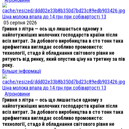
Ціна молока впала до 14 грн при собівартості 13
05 серпня 2026
Гривня з літра — ось що лишається одному з
найпотужніших молочних господарств країни після
всіх витрат. За добового виробництва в сто тонн така
арифметика виглядає особливо промовисто:
технології, стадо й обладнання світового рівня не
рятують від ринку, який опустив ціну на третину за пів
року.
Більше інформації
Ціна молока впала до 14 грн при собівартості 13
Агроновини
Гривня з літра — ось що лишається одному з
найпотужніших молочних господарств країни після
всіх витрат. За добового виробництва в сто тонн така
арифметика виглядає особливо промовисто:
технології, стадо й обладнання світового рівня не