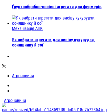
Ґрунтообробно-посівні агрегати для фермерів
Механізація АПК
Як вибрати агрегати для висіву кукурудзи,
соняшнику й сої
Усі
Агроновини
Агроновини