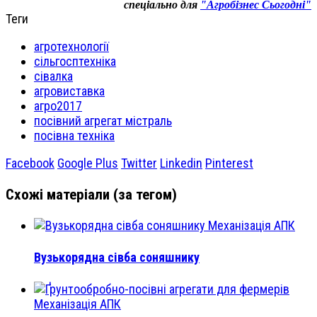
спеціально для
"Агробізнес Сьогодні"
Теги
агротехнології
сільгосптехніка
сівалка
агровиставка
агро2017
посівний агрегат містраль
посівна техніка
Facebook
Google Plus
Twitter
Linkedin
Pinterest
Схожі матеріали (за тегом)
Механізація АПК
Вузькорядна сівба соняшнику
Механізація АПК