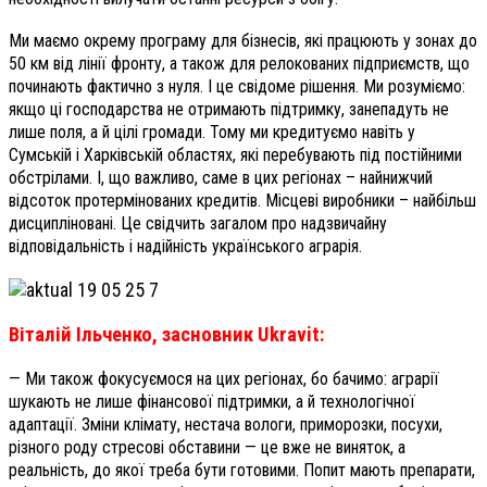
Ми маємо окрему програму для бізнесів, які працюють у зонах до
50 км від лінії фронту, а також для релокованих підприємств, що
починають фактично з нуля. І це свідоме рішення. Ми розуміємо:
якщо ці господарства не отримають підтримку, занепадуть не
лише поля, а й цілі громади. Тому ми кредитуємо навіть у
Сумській і Харківській областях, які перебувають під постійними
обстрілами. І, що важливо, саме в цих регіонах – найнижчий
відсоток протермінованих кредитів. Місцеві виробники – найбільш
дисципліновані. Це свідчить загалом про надзвичайну
відповідальність і надійність українського аграрія.
Віталій Ільченко, засновник Ukravit:
— Ми також фокусуємося на цих регіонах, бо бачимо: аграрії
шукають не лише фінансової підтримки, а й технологічної
адаптації. Зміни клімату, нестача вологи, приморозки, посухи,
різного роду стресові обставини — це вже не виняток, а
реальність, до якої треба бути готовими. Попит мають препарати,