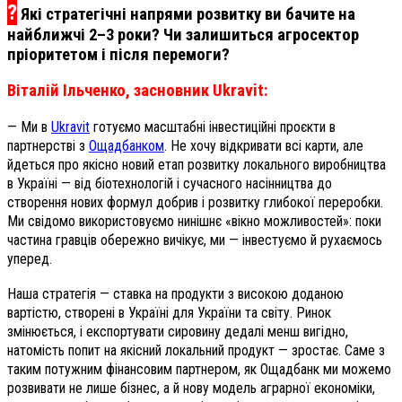
?
Які стратегічні напрями розвитку ви бачите на
найближчі 2–3 роки? Чи залишиться агросектор
пріоритетом і після перемоги?
Віталій Ільченко, засновник Ukravit:
— Ми в
Ukravit
готуємо масштабні інвестиційні проєкти в
партнерстві з
Ощадбанком
. Не хочу відкривати всі карти, але
йдеться про якісно новий етап розвитку локального виробництва
в Україні — від біотехнологій і сучасного насінництва до
створення нових формул добрив і розвитку глибокої переробки.
Ми свідомо використовуємо нинішнє «вікно можливостей»: поки
частина гравців обережно вичікує, ми — інвестуємо й рухаємось
уперед.
Наша стратегія — ставка на продукти з високою доданою
вартістю, створені в Україні для України та світу. Ринок
змінюється, і експортувати сировину дедалі менш вигідно,
натомість попит на якісний локальний продукт — зростає. Саме з
таким потужним фінансовим партнером, як Ощадбанк ми можемо
розвивати не лише бізнес, а й нову модель аграрної економіки,