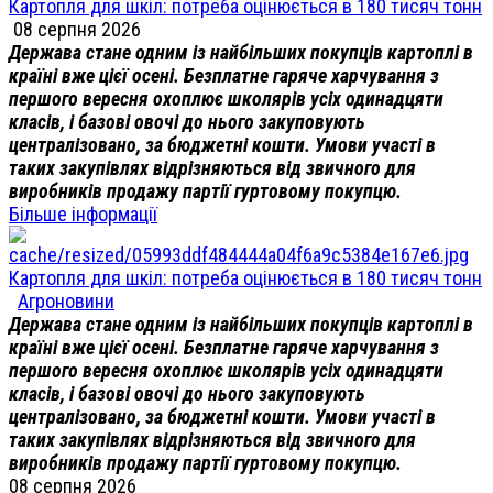
Картопля для шкіл: потреба оцінюється в 180 тисяч тонн
08 серпня 2026
Держава стане одним із найбільших покупців картоплі в
країні вже цієї осені. Безплатне гаряче харчування з
першого вересня охоплює школярів усіх одинадцяти
класів, і базові овочі до нього закуповують
централізовано, за бюджетні кошти. Умови участі в
таких закупівлях відрізняються від звичного для
виробників продажу партії гуртовому покупцю.
Більше інформації
Картопля для шкіл: потреба оцінюється в 180 тисяч тонн
Агроновини
Держава стане одним із найбільших покупців картоплі в
країні вже цієї осені. Безплатне гаряче харчування з
першого вересня охоплює школярів усіх одинадцяти
класів, і базові овочі до нього закуповують
централізовано, за бюджетні кошти. Умови участі в
таких закупівлях відрізняються від звичного для
виробників продажу партії гуртовому покупцю.
08 серпня 2026