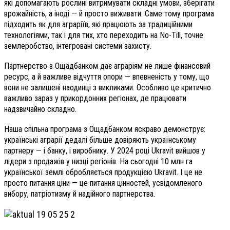
які допомагають рослині витримувати складні умови, зберігати
врожайність, а іноді — й просто виживати. Саме тому програма
підходить як для аграріїв, які працюють за традиційними
технологіями, так і для тих, хто переходить на No-Till, точне
землеробство, інтегровані системи захисту.
Партнерство з Ощадбанком дає аграріям не лише фінансовий
ресурс, а й важливе відчуття опори — впевненість у тому, що
вони не залишені наодинці з викликами. Особливо це критично
важливо зараз у прикордонних регіонах, де працювати
надзвичайно складно.
Наша спільна програма з Ощадбанком яскраво демонструє:
українські аграрії дедалі більше довіряють українському
партнеру — і банку, і виробнику. У 2024 році Ukravit вийшов у
лідери з продажів у низці регіонів. На сьогодні 10 млн га
української землі обробляється продукцією Ukravit. І це не
просто питання ціни — це питання цінностей, усвідомленого
вибору, патріотизму й надійного партнерства.