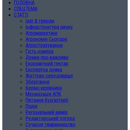
ГОЛОВНА
СПЕЦТЕМА
СТАТТІ
Ідеї & тренди
Інфраструктура ринку
Агромаркетинг
Агрономія Сьогодні
Агрострахування
Гість номера
Думки про важливе
Економічний гектар
Експертна думка
Життєве середовище
Зберігання
Кермо керівника
Механізація АПК
Питання бухгалтерії
Подія
Регіональний вимір
Редакторський погляд
Сучасне тваринництво