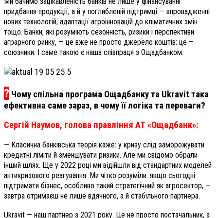
Ми бачимо зацікавленість банків не лише у фінансуванні
придбання продукції, а й у поглибленій підтримці — впровадженні
нових технологій, адаптації агроінновацій до кліматичних змін
тощо. Банки, які розуміють сезонність, ризики і перспективи
аграрного ринку, — це вже не просто джерело коштів: це –
союзники. І саме такою є наша співпраця з Ощадбанком.
?
Чому спільна програма Ощадбанку та Ukravit така
ефективна саме зараз, в чому її логіка та переваги?
Сергій Наумов, голова правління АТ «Ощадбанк»:
— Класична банківська теорія каже: у кризу слід заморожувати
кредитні ліміти й зменшувати ризики. Але ми свідомо обрали
інший шлях. Ще у 2022 році ми відійшли від стандартних моделей
антикризового реагування. Ми чітко розуміли: якщо сьогодні
підтримати бізнес, особливо такий стратегічний як агросектор, —
завтра отримаєш не лише вдячного, а й стабільного партнера.
Ukravit — наш партнер з 2021 року. Це не просто постачальник, а