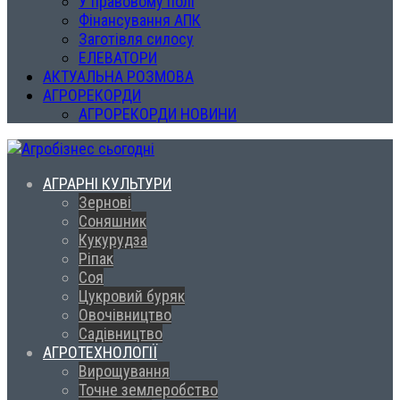
У правовому полі
Фінансування АПК
Заготівля силосу
ЕЛЕВАТОРИ
АКТУАЛЬНА РОЗМОВА
АГРОРЕКОРДИ
АГРОРЕКОРДИ НОВИНИ
АГРАРНІ КУЛЬТУРИ
Зернові
Соняшник
Кукурудза
Ріпак
Соя
Цукровий буряк
Овочівництво
Садівництво
АГРОТЕХНОЛОГІЇ
Вирощування
Точне землеробство