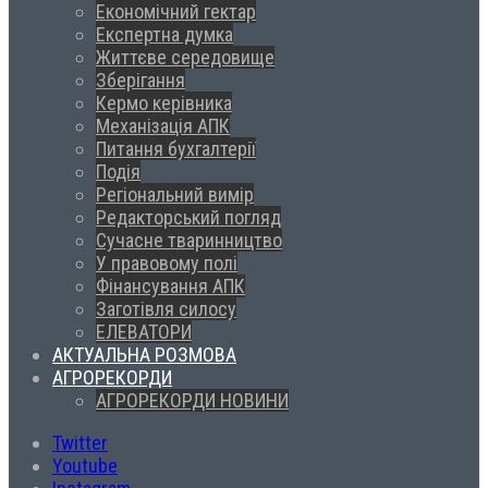
Економічний гектар
Експертна думка
Життєве середовище
Зберігання
Кермо керівника
Механізація АПК
Питання бухгалтерії
Подія
Регіональний вимір
Редакторський погляд
Сучасне тваринництво
У правовому полі
Фінансування АПК
Заготівля силосу
ЕЛЕВАТОРИ
АКТУАЛЬНА РОЗМОВА
АГРОРЕКОРДИ
АГРОРЕКОРДИ НОВИНИ
Twitter
Youtube