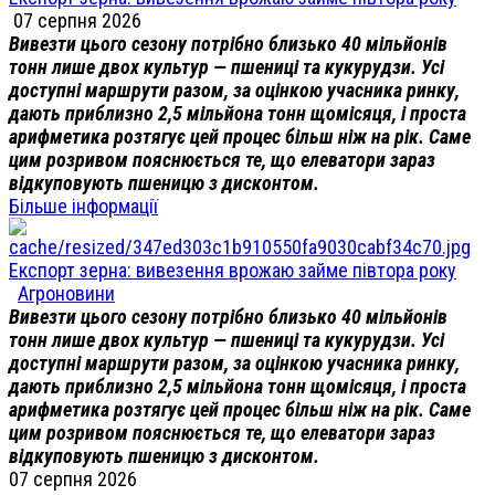
07 серпня 2026
Вивезти цього сезону потрібно близько 40 мільйонів
тонн лише двох культур — пшениці та кукурудзи. Усі
доступні маршрути разом, за оцінкою учасника ринку,
дають приблизно 2,5 мільйона тонн щомісяця, і проста
арифметика розтягує цей процес більш ніж на рік. Саме
цим розривом пояснюється те, що елеватори зараз
відкуповують пшеницю з дисконтом.
Більше інформації
Експорт зерна: вивезення врожаю займе півтора року
Агроновини
Вивезти цього сезону потрібно близько 40 мільйонів
тонн лише двох культур — пшениці та кукурудзи. Усі
доступні маршрути разом, за оцінкою учасника ринку,
дають приблизно 2,5 мільйона тонн щомісяця, і проста
арифметика розтягує цей процес більш ніж на рік. Саме
цим розривом пояснюється те, що елеватори зараз
відкуповують пшеницю з дисконтом.
07 серпня 2026