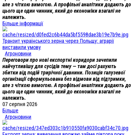
але з чіткою вимогою. А профільні аналітики додають до
цього ще один чинник, який до економіки взагалі не
належить.
Більше інформації
Транзит українського зерна через Польщу: аграрії
виставили умову
Агроновини
Переговори про нові експортні коридори зачепили
найчутливішу для сусідів тему — там досі рахують
збитки від подій трирічної давнини. Позиція галузевої
організації сформульована без відмови від підтримки,
але з чіткою вимогою. А профільні аналітики додають до
цього ще один чинник, який до економіки взагалі не
належить.
07 серпня 2026
Більше
Агроновини
Експорт зерна: вивезення врожаю займе півтора року