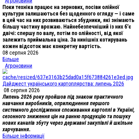
Агроновини
Поки техніка працює на зернових, посіви олійної
культури залишаються без щоденного огляду — і саме
в цей час на них розвиваються збудники, які знімають
більшу частину врожаю. Найнебезпечніший із них б'є
двічі: спершу по валу, потім по олійності, від якої
залежить приймальна ціна. За нинішніх котирувань
кожен відсоток має конкретну вартість.
08 серпня 2026
Більше
Агроновини
Дайджест українського картоплярства: липень 2026
08 серпня 2026
Липень 2026 року пройшов під знаком практичного
навчання виробників, оприлюднення першого
системного дослідження споживання картоплі в Україні,
сезонного зниження цін на ранню продукцію та пошуку
нових каналів збуту через державні закупівлі й шкільне
харчування.
Більше інформації