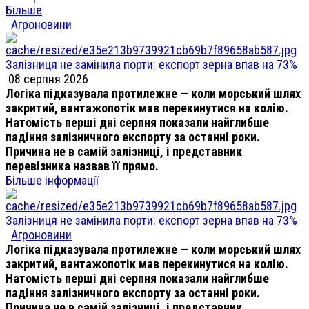
Більше
Агроновини
Залізниця не замінила порти: експорт зерна впав на 73%
08 серпня 2026
Логіка підказувала протилежне — коли морський шлях
закритий, вантажопотік мав перекинутися на колію.
Натомість перші дні серпня показали найглибше
падіння залізничного експорту за останні роки.
Причина не в самій залізниці, і представник
перевізника назвав її прямо.
Більше інформації
Залізниця не замінила порти: експорт зерна впав на 73%
Агроновини
Логіка підказувала протилежне — коли морський шлях
закритий, вантажопотік мав перекинутися на колію.
Натомість перші дні серпня показали найглибше
падіння залізничного експорту за останні роки.
Причина не в самій залізниці, і представник