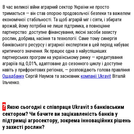
В час великої війни аграрний сектор України не просто
тримається — він став опорою продовольчої безпеки та важелем
економічної стабільності. Та щоб аграрій міг і сіяти, і збирати
врожай, йому потрібна не лише підтримка, а повноцінне
партнерство: доступне фінансування, якісні засоби захисту
рослин, добрива, насіння та технології. Саме тому синергія
банківського ресурсу і аграрної експертизи в цей період набуває
критичного значення. Як працює одна з найуспішніших
партнерських програм на українському ринку — кредитування
аграріїв під 0,01%, адаптоване до сезонного циклу і доступне
навіть у прифронтових регіонах, — розповідають голова правління
Ощадбанку
Сергій Наумов та засновник
компанії Ukravit
Віталій
Ільченко.
?
Якою сьогодні є співпраця Ukravit з банківським
сектором? Чи бачите ви зацікавленість банків у
підтримці агросектору, зокрема інноваційних рішень
у захисті рослин?