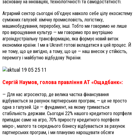
засновану на інноваціях, технологічності та самодостатності.
Аграрний сектор сьогодні об’єднує навколо себе цілу екосистему
суміжних галузей: хімічну промисловість, логістику,
машинобудування, переробку, інші. Тобто ми говоримо не лише
про вирощування культур — ми говоримо про внутрішню
агроіндустріальну трансформацію, яка формує новий виток
економіки країни. І ми в Ukravit готові вкладатися в цей процес. Й
не тому, що це вигідно, а тому, що це — наш внесок у стійкість,
перемогу і майбутню відбудову України.
Сергій Наумов, голова правління АТ «Ощадбанк»:
— Для нас агросектор, де велика частка фінансування
відбувається за рахунок партнерських програм, — це не просто
одна з галузей. Це — фундамент, на якому тримається
стабільність держави. Сьогодні 22% нашого кредитного портфеля
припадає саме на агро, 70% приросту кредитного портфеля
мікро-, малого та середнього бізнесу відбувається за рахунок
партнерських програм, і ми плануємо нарощувати обсяги