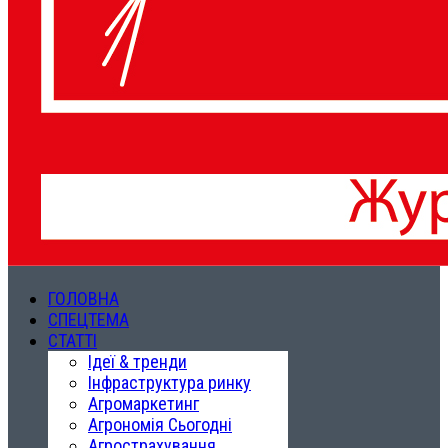
ГОЛОВНА
СПЕЦТЕМА
СТАТТІ
Ідеї & тренди
Інфраструктура ринку
Агромаркетинг
Агрономія Сьогодні
Агрострахування