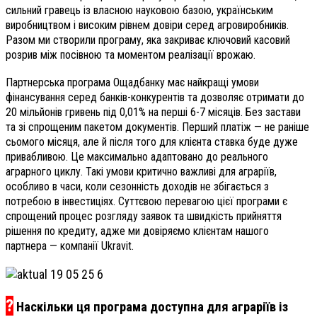
сильний гравець із власною науковою базою, українським
виробництвом і високим рівнем довіри серед агровиробників.
Разом ми створили програму, яка закриває ключовий касовий
розрив між посівною та моментом реалізації врожаю.
Партнерська програма Ощадбанку має найкращі умови
фінансування серед банків-конкурентів та дозволяє отримати до
20 мільйонів гривень під 0,01% на перші 6-7 місяців. Без застави
та зі спрощеним пакетом документів. Перший платіж — не раніше
сьомого місяця, але й після того для клієнта ставка буде дуже
привабливою. Це максимально адаптовано до реального
аграрного циклу. Такі умови критично важливі для аграріїв,
особливо в часи, коли сезонність доходів не збігається з
потребою в інвестиціях. Суттєвою перевагою цієї програми є
спрощений процес розгляду заявок та швидкість прийняття
рішення по кредиту, адже ми довіряємо клієнтам нашого
партнера — компанії Ukravit.
?
Наскільки ця програма доступна для аграріїв із