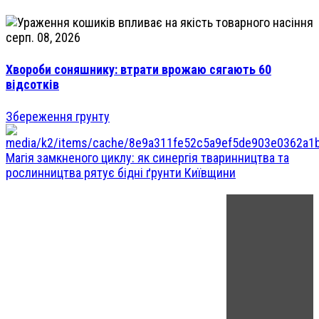
серп. 08, 2026
Хвороби соняшнику: втрати врожаю сягають 60
відсотків
Збереження грунту
Магія замкненого циклу: як синергія тваринництва та
рослинництва рятує бідні ґрунти Київщини