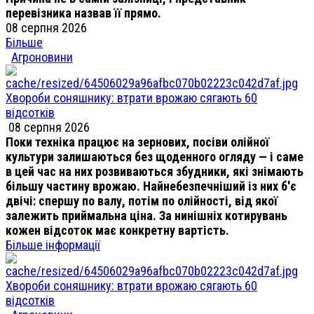
перевізника назвав її прямо.
08 серпня 2026
Більше
Агроновини
Хвороби соняшнику: втрати врожаю сягають 60
відсотків
08 серпня 2026
Поки техніка працює на зернових, посіви олійної
культури залишаються без щоденного огляду — і саме
в цей час на них розвиваються збудники, які знімають
більшу частину врожаю. Найнебезпечніший із них б'є
двічі: спершу по валу, потім по олійності, від якої
залежить приймальна ціна. За нинішніх котирувань
кожен відсоток має конкретну вартість.
Більше інформації
Хвороби соняшнику: втрати врожаю сягають 60
відсотків