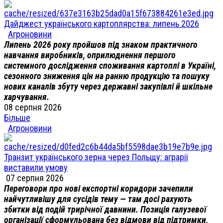
Дайджест українського картоплярства: липень 2026
Агроновини
Липень 2026 року пройшов під знаком практичного
навчання виробників, оприлюднення першого
системного дослідження споживання картоплі в Україні,
сезонного зниження цін на ранню продукцію та пошуку
нових каналів збуту через державні закупівлі й шкільне
харчування.
08 серпня 2026
Більше
Агроновини
Транзит українського зерна через Польщу: аграрії
виставили умову
07 серпня 2026
Переговори про нові експортні коридори зачепили
найчутливішу для сусідів тему — там досі рахують
збитки від подій трирічної давнини. Позиція галузевої
організації сформульована без відмови від підтримки,