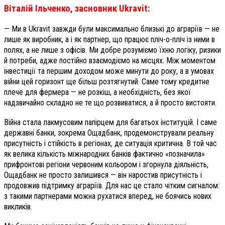
Віталій Ільченко, засновник Ukravit:
— Ми в Ukravit завжди були максимально близькі до аграріїв — не
лише як виробник, а і як партнер, що працює пліч-о-пліч із ними в
полях, а не лише з офісів. Ми добре розуміємо їхню логіку, ризики
й потреби, адже постійно взаємодіємо на місцях. Між моментом
інвестиції та першим доходом може минути до року, а в умовах
війни цей горизонт ще більш розтягнутий. Саме тому кредитне
плече для фермера — не розкіш, а необхідність, без якої
надзвичайно складно не те що розвиватися, а й просто вистояти.
Війна стала лакмусовим папірцем для багатьох інституцій. І саме
державні банки, зокрема Ощадбанк, продемонстрували реальну
присутність і стійкість в регіонах, де ситуація критична. В той час
як велика кількість міжнародних банків фактично «позначила»
прифронтові регіони червоним кольором і згорнула діяльність,
Ощадбанк не просто залишився — він наростив присутність і
продовжив підтримку аграріїв. Для нас це стало чітким сигналом:
з такими партнерами можна рухатися вперед, не боячись нових
викликів.