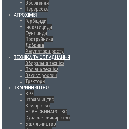
Зберігання
Переробка
АГРОХІМІЯ
Гербіциди
Інсектициди
Фунгіциди
Протруйники
Добрива
Регулятори росту
ТЕХНІКА ТА ОБЛАДНАННЯ
Збиральна техніка
Посівна техніка
Захист рослин
Трактори
ТВАРИННИЦТВО
ВРХ
Птахівництво
Вівчарство
НОВЕ СВИНАРСТВО
Сучасне свинарство
Бджільництво