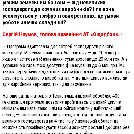
різним земельним банком — від невеликих
господарств до крупних виробників? І як вона
реалізується у прифронтових регіонах, де умови
роботи значно складніші?
Сергій Наумов, голова правління АТ «Ощадбанк»:
— Програма адаптована для потреб господарств різного
масштабу. Максимальний ліміт без застави — до 10 млн грн.
Якщо є часткове забезпечення, сума зростає до 20 млн грн. А з
державною гарантією доступне фінансування до 6 млн грн. Ми
також передбачили адаптований графік погашення, який враховує
сезонність аграрного виробництва, — це принципово важливо як
для виробників зернових, так і для овочівників.
Наприклад, для аграрія з Тернопільщини, який обробляє 400
гектарів, ця програма дозволяє пройти весь аграрний цикл із
мінімальним навантаженням на обігові кошти у найчутливіший
період — коли кошти вже витрачені, а дохід ще попереду. І для
великого господарства на 4 тис. га у Харківській області це —
можливість профінансувати засоби захисту рослин і добрива без
необхідності вилучати останні ресурси з обігу.