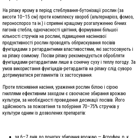
На ріпаку ярому в період стеблування-бутонізації рослин (за
висоти 10–15 см) проти комплексу хвороб (альтернаріоз, фомоз,
пероноспороз та ін.) і сприянні кращому розгалуженню бічних
пагонів стебла, одночасності цвітіння, формуванні більшої
кількості стручків на рослині, підвищення насіннєвої
продуктивності рослин проводять обприскування посівів
фунгіцидами з ретардантними властивостями, які застосовують і
на ріпаку озимому. Посіви ріпаку рекомендується обробляти
фунгіцидами-ретардантами лише в сонячну суху і теплу погоду. За
умов використання фунгіцидів-ретардантів на ріпаку слід суворо
дотримуватися регламентів їх застосування.
Проти пліснявіння насіння, ураження рослин білою і сірою
гниллями ефективним заходом є своєчасне збирання врожаю
культури, за необхідності проведення десикації посівів. Його
здійснюють за пожовтіння та побуріння 70–75% стручків у
культури одним із дозволених препаратів:
за 6–7 днів до початку збирання врожаю
— Агрофен, р. к.