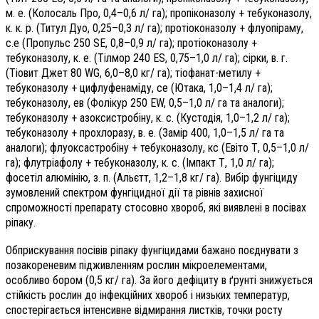
м. е. (Колосаль Про, 0,4–0,6 л/ га); пропіконазолу + тебуконазолу,
к. к. р. (Титул Дуо, 0,25–0,3 л/ га); протіоконазолу + флуопіраму,
с.е (Пропульс 250 SE, 0,8–0,9 л/ га); протіоконазолу +
тебуконазолу, к. е. (Тілмор 240 ES, 0,75–1,0 л/ га); сірки, в. г.
(Тіовит Джет 80 WG, 6,0–8,0 кг/ га); тіофанат-метилу +
тебуконазолу + цифлуфенаміду, се (Ютака, 1,0–1,4 л/ га);
тебуконазолу, ев (Фолікур 250 EW, 0,5–1,0 л/ га та аналоги);
тебуконазолу + азоксистробіну, к. с. (Кустодія, 1,0–1,2 л/ га);
тебуконазолу + прохлоразу, в. е. (Замір 400, 1,0–1,5 л/ га та
аналоги); флуоксастробіну + тебуконазолу, кс (Евіто Т, 0,5–1,0 л/
га); флутріафолу + тебуконазолу, к. с. (Імпакт Т, 1,0 л/ га);
фосетіл алюмінію, з. п. (Альєтт, 1,2–1,8 кг/ га). Вибір фунгіциду
зумовлений спектром фунгіцидної дії та рівнів захисної
спроможності препарату стосовно хвороб, які виявлені в посівах
ріпаку.
Обприскування посівів ріпаку фунгіцидами бажано поєднувати з
позакореневим підживленням рослин мікроелементами,
особливо бором (0,5 кг/ га). За його дефіциту в ґрунті знижується
стійкість рослин до інфекційних хвороб і низьких температур,
спостерігається інтенсивне відмирання листків, точки росту