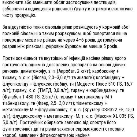
виключити або зменшити обсяг застосування пестицидів,
забезпечити підвищення родючості ґрунту й отримати екологічно
чисту продукцію.
За відсутністю таких сівозмін ріпак розміщують у кормовій або
польовій сівозміні з таким розрахунком, щоб повертався він на
попереднє місце не раніше як через 4–6 років, дотримуючи
розрив між ріпаком і цукровим буряком не менше 5 років.
Проти зовнішньої та внутрішньої інфекцій насіння ріпаку ярого
протруюють одним із дозволених препаратів на основі діючих
речовин: диметомофу, з. п. (Акробат, 2 кг/т); карбоксину +
тираму, в. с. к. (Віспар, 2,0–3,0 л/т та аналоги); клотіанідину +
флуопіколіду + флуоксастробіну, тн (Модесто Плюс 510 FS, 16,7
л/т); тираму, к. с. (ТМТД, 3,0 л/т); тираму + карбендазиму, тн
(Фунабен Т 480 FS, 2,5 л/т); тираму + металаксилу-М +
тіабендазолу, тн (Фаер, 2,5–3,0 л/т); тіаметоксаму +
металаксилу-М + флудиоксанілу, т. к. с. (Круїзер OSR322 FS, 15,0
л/т); флудиоксонілу + металаксилу -М, т. к. с. (Максим XL 035 FS,
5,0 л/т). Протруйник обирають залежно від спектра його
фунгітоксичної дії та рівнів захисної спроможності стосовно
хвороб, виявлених фітоекспертизою насіння.