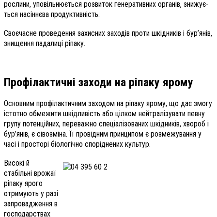
рослини, уповільнюється розвиток генеративних органів, знижує­
ться насіннєва продуктивність.
Своєчасне проведення захисних заходів проти шкідників і бур’янів,
знищення падалиці ріпаку.
Профілактичні заходи на ріпаку ярому
Основним профілактичним заходом на ріпаку ярому, що дає змогу
істотно обмежити шкідливість або цілком нейтралізувати певну
групу потенційних, переважно спеціалізованих шкідників, хвороб і
бур’янів, є сівозміна. Її провідним принципом є розмежування у
часі і просторі біологічно споріднених культур.
Високі й
стабільні врожаї
ріпаку ярого
отримують у разі
запровадження в
господарствах