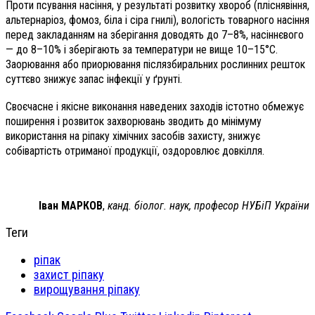
Проти псування насіння, у результаті розвитку хвороб (пліснявіння,
альтернаріоз, фомоз, біла і сіра гнилі), вологість товарного насіння
перед закладанням на зберігання доводять до 7–8%, насіннєвого
— до 8–10% і зберігають за температури не вище 10–15°С.
Заорювання або приорювання післязбиральних рослинних решток
суттєво знижує запас інфекції у ґрунті.
Своєчасне і якісне виконання наведених заходів істотно обмежує
поширення і розвиток захворювань зводить до мінімуму
використання на ріпаку хімічних засобів захисту, знижує
собівартість отриманої продукції, оздоровлює довкілля.
Іван МАРКОВ
,
канд. біолог. наук, професор НУБіП України
Теги
ріпак
захист ріпаку
вирощування ріпаку