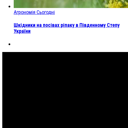
Агрономія Сьогодні
Шкідники на посівах ріпаку в Південному Степу
України