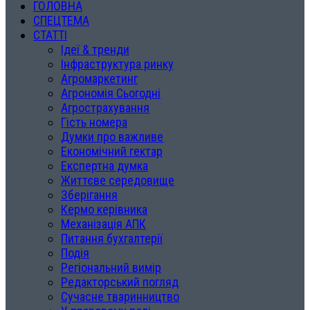
ГОЛОВНА
СПЕЦТЕМА
СТАТТІ
Ідеї & тренди
Інфраструктура ринку
Агромаркетинг
Агрономія Сьогодні
Агрострахування
Гість номера
Думки про важливе
Економічний гектар
Експертна думка
Життєве середовище
Зберігання
Кермо керівника
Механізація АПК
Питання бухгалтерії
Подія
Регіональний вимір
Редакторський погляд
Сучасне тваринництво