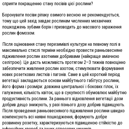
сприяти покращенню стану посівів цієї рослини?
Боронувати посіви ріпаку озимого весною не рекомендується,
тому що цей захід завдає рослинам численних механічних
пошкоджень зубами борін і призводить до масового зараження
рослин фомозом.
Після оцінювання стану перезимівлі культури на певному полі в
максимально стислі терміни необхідно провести ранньовесняне
підживлення рослин азотними добривами (найкраще аміачною
селітрою). Це дасть можливість протягом 2–3 тижнів повноцінно
забезпечити живлення рослин азотом, стимулювати формування
нових розеткових листків і пагонів. Саме в цей короткий період
вегетації закладаються основи майбутнього габітусу рослини,
його форма і розміри: довжина центральної і бокових гілок, їх
галуження, кількість квіток, що в сукупності обумовлює майбутню
продуктивність рослини. За раннього відновлення вегетації дози
добрив дещо знижують, у разі пізнього дозу добрив підвищують.
Після проведення ранньовесняного підживлення рослини швидко
компенсують всі наявні пошкодження, формують добре
розвинену ро­зетку, характеризуються підвищеною стійкістю до
інфекційних хвороб та інших стресових чинників.