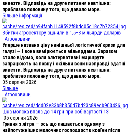
вивезти. Відповідь на друге питання невтішна:
приблизно половину того, що давало море.
Більше інформації
Збитки агросектору оцінили в 1,5–3 мільярди доларів
Агроновини
Уперше названо ціну нинішньої логістичної кризи для
галузі — і вона вимірюється мільярдами. Заразом
стало відомо, коли альтернативні маршрути
запрацюють на повну і скільки вони насправді здатні
вивезти. Відповідь на друге питання невтішна:
приблизно половину того, що давало море.
05 серпня 2026
Більше
Агроновини
Ціна молока впала до 14 грн при собівартості 13
05 серпня 2026
Гривня з літра — ось що лишається одному з
найпотужніших молочних господарств країни після