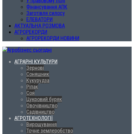
У правовому полі
Фінансування АПК
Заготівля силосу
ЕЛЕВАТОРИ
АКТУАЛЬНА РОЗМОВА
АГРОРЕКОРДИ
АГРОРЕКОРДИ НОВИНИ
АГРАРНІ КУЛЬТУРИ
Зернові
Соняшник
Кукурудза
Ріпак
Соя
Цукровий буряк
Овочівництво
Садівництво
АГРОТЕХНОЛОГІЇ
Вирощування
Точне землеробство