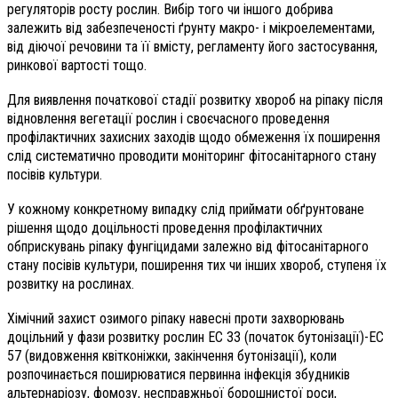
регуляторів росту рослин. Вибір того чи іншого добрива
залежить від забезпеченості ґрунту макро- і мікро­елементами,
від діючої речовини та її вмісту, регламенту його застосування,
ринкової вартості тощо.
Для виявлення початкової стадії розвитку хвороб на ріпаку після
відновлення вегетації рослин і своєчасного проведення
профілактичних захисних заходів щодо обмеження їх поширення
слід систематично проводити моніторинг фітосанітарного стану
посівів культури.
У кожному конкретному випадку слід приймати обґрунтоване
рішення щодо доцільності проведення профілактичних
обприскувань ріпаку фунгіцидами залежно від фітосанітарного
стану посівів культури, поширення тих чи інших хвороб, ступеня їх
розвитку на рослинах.
Хімічний захист озимого ріпаку навесні проти захворювань
доцільний у фази розвитку рослин ЕС 33 (початок бутонізації)-ЕС
57 (видовження квітконіжки, закінчення бутонізації), коли
розпочинається поширюватися первинна інфекція збудників
альтернаріозу, фомозу, несправжньої борошнистої роси,