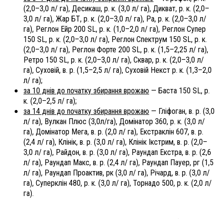
(2,0–3,0 л/ га), Десикаш, р. к. (3,0 л/ га), Дикват, р. к. (2,0–
3,0 л/ га), Жар БТ, р. к. (2,0–3,0 л/ га), Ра, р. к. (2,0–3,0 л/
га), Реглон Ейр 200 SL, р. к. (1,0–2,0 л/ га), Реглон Супер
150 SL, р. к. (2,0–3,0 л/ га), Реглон Спектрум 150 SL, р. к.
(2,0–3,0 л/ га), Реглон Форте 200 SL, р. к. (1,5–2,25 л/ га),
Ретро 150 SL, р. к. (2,0–3,0 л/ га), Сквар, р. к. (2,0–3,0 л/
га), Суховій, в. р. (1,5–2,5 л/ га), Суховій Некст р. к. (1,3–2,0
л/ га);
за 10 днів до початку збирання врожаю
— Баста 150 SL, р.
к. (2,0–2,5 л/ га);
за 14 днів до початку збирання врожаю
— Гліфоган, в. р. (3,0
л/ га), Вулкан Плюс (3,0л/га), Домінатор 360, р. к. (3,0 л/
га), Домінатор Мега, в. р. (2,0 л/ га), Екстраклін 607, в. р.
(2,4 л/ га), Клінік, в. р. (3,0 л/ га), Клінік Ікстрим, в. р. (2,0–
3,0 л/ га), Райдон, в. р. (3,0 л/ га), Раундап Екстра, в. р. (2,6
л/ га), Раундап Макс, в. р. (2,4 л/ га), Раундап Пауер, рг (1,5
л/ га), Раундап Проактив, рк (3,0 л/ га), Річард, в. р. (3,0 л/
га), Суперклін 480, р. к. (3,0 л/ га), Торнадо 500, р. к. (2,0 л/
га).