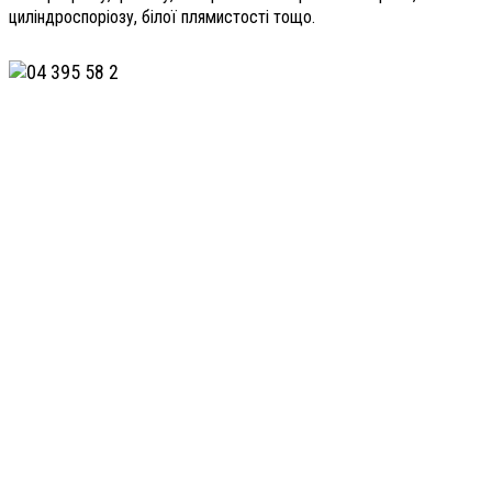
циліндроспоріозу, білої плямистості тощо.