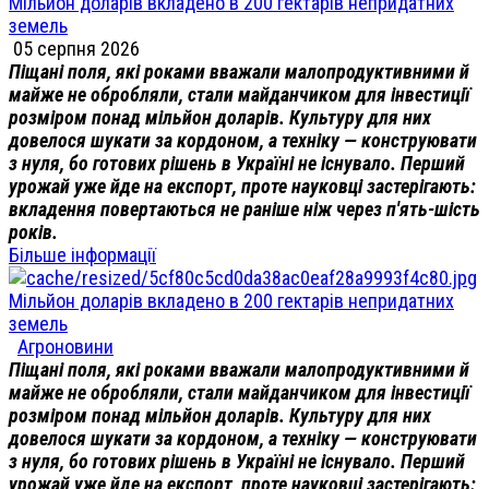
Мільйон доларів вкладено в 200 гектарів непридатних
земель
05 серпня 2026
Піщані поля, які роками вважали малопродуктивними й
майже не обробляли, стали майданчиком для інвестиції
розміром понад мільйон доларів. Культуру для них
довелося шукати за кордоном, а техніку — конструювати
з нуля, бо готових рішень в Україні не існувало. Перший
урожай уже йде на експорт, проте науковці застерігають:
вкладення повертаються не раніше ніж через п'ять-шість
років.
Більше інформації
Мільйон доларів вкладено в 200 гектарів непридатних
земель
Агроновини
Піщані поля, які роками вважали малопродуктивними й
майже не обробляли, стали майданчиком для інвестиції
розміром понад мільйон доларів. Культуру для них
довелося шукати за кордоном, а техніку — конструювати
з нуля, бо готових рішень в Україні не існувало. Перший
урожай уже йде на експорт, проте науковці застерігають: