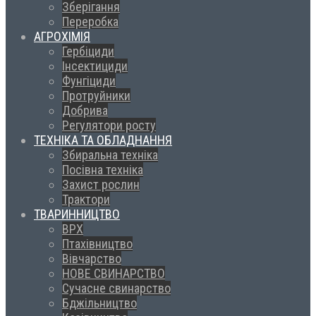
Зберігання
Переробка
АГРОХІМІЯ
Гербіциди
Інсектициди
Фунгіциди
Протруйники
Добрива
Регулятори росту
ТЕХНІКА ТА ОБЛАДНАННЯ
Збиральна техніка
Посівна техніка
Захист рослин
Трактори
ТВАРИННИЦТВО
ВРХ
Птахівництво
Вівчарство
НОВЕ СВИНАРСТВО
Сучасне свинарство
Бджільництво