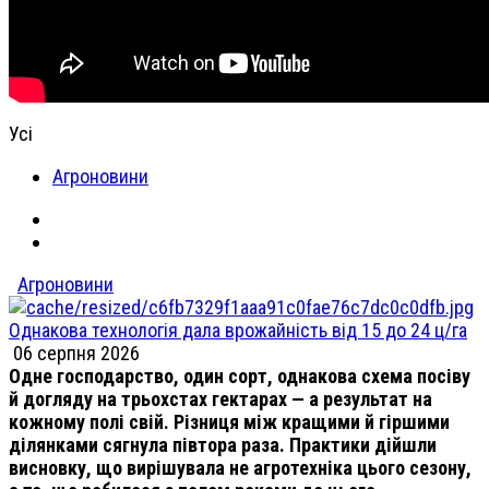
Усі
Агроновини
Агроновини
Однакова технологія дала врожайність від 15 до 24 ц/га
06 серпня 2026
Одне господарство, один сорт, однакова схема посіву
й догляду на трьохстах гектарах — а результат на
кожному полі свій. Різниця між кращими й гіршими
ділянками сягнула півтора раза. Практики дійшли
висновку, що вирішувала не агротехніка цього сезону,