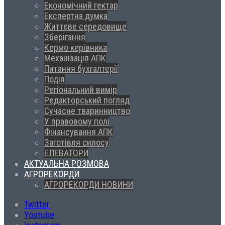
Економічний гектар
Експертна думка
Життєве середовище
Зберігання
Кермо керівника
Механізація АПК
Питання бухгалтерії
Подія
Регіональний вимір
Редакторський погляд
Сучасне тваринництво
У правовому полі
Фінансування АПК
Заготівля силосу
ЕЛЕВАТОРИ
АКТУАЛЬНА РОЗМОВА
АГРОРЕКОРДИ
АГРОРЕКОРДИ НОВИНИ
Twitter
Youtube