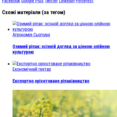
Facebook
Google Plus
Twitter
Linkedin
Pinterest
Схожі матеріали (за тегом)
Агрономія Сьогодні
Озимий ріпак: осінній догляд за цінною олійною
культурою
Економічний гектар
Експортно орієнтоване ріпаківництво