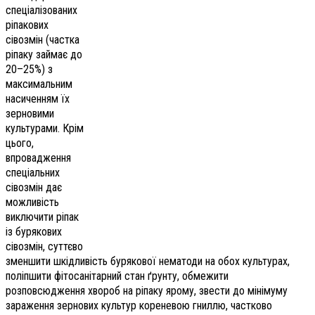
спеціалізованих
ріпакових
сівозмін (частка
ріпаку займає до
20–25%) з
максимальним
насиченням їх
зерновими
культурами. Крім
цього,
впровадження
спеціальних
сівозмін дає
можливість
виключити ріпак
із бурякових
сівозмін, суттєво
зменшити шкідливість бурякової нематоди на обох культурах,
поліпшити фітосанітарний стан ґрунту, обмежити
розповсюдження хвороб на ріпаку ярому, звести до мінімуму
зараження зернових культур кореневою гниллю, частково