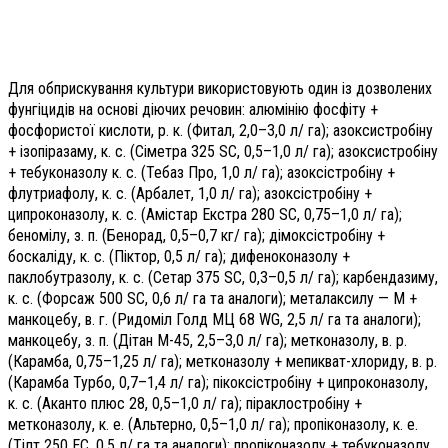
Для обприскування культури використовують один із дозволених
фунгіцидів на основі діючих речовин: алюмінію фосфіту +
фосфористої кислоти, р. к. (Фитал, 2,0–3,0 л/ га); азоксистробіну
+ ізопіразаму, к. с. (Сіметра 325 SC, 0,5–1,0 л/ га); азоксистробіну
+ тебуконазолу к. с. (Тебаз Про, 1,0 л/ га); азоксістробіну +
флутриафолу, к. с. (Арбалет, 1,0 л/ га); азоксістробіну +
ципроконазолу, к. с. (Амістар Екстра 280 SC, 0,75–1,0 л/ га);
беномілу, з. п. (Бенорад, 0,5–0,7 кг/ га); дімоксістробіну +
боскаліду, к. с. (Піктор, 0,5 л/ га); дифеноконазолу +
паклобутразолу, к. с. (Сетар 375 SC, 0,3–0,5 л/ га); карбендазиму,
к. с. (Форсаж 500 SC, 0,6 л/ га та аналоги); металаксилу — М +
манкоцебу, в. г. (Ридоміл Голд МЦ 68 WG, 2,5 л/ га та аналоги);
манкоцебу, з. п. (Дітан М-45, 2,5–3,0 л/ га); метконазолу, в. р.
(Карамба, 0,75–1,25 л/ га); метконазолу + мепикват-хлориду, в. р.
(Карамба Турбо, 0,7–1,4 л/ га); пікоксістробіну + ципроконазолу,
к. с. (Аканто плюс 28, 0,5–1,0 л/ га); піраклостробіну +
метконазолу, к. е. (Альтерно, 0,5–1,0 л/ га); пропіконазолу, к. е.
(Тілт 250 ЕС, 0,5 л/ га та аналоги); пропіконазолу + тебуконазолу,