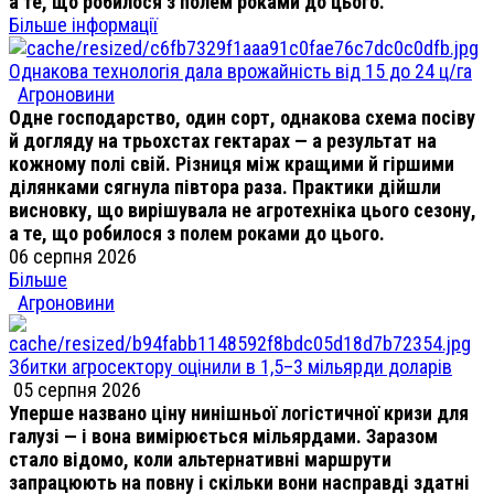
а те, що робилося з полем роками до цього.
Більше інформації
Однакова технологія дала врожайність від 15 до 24 ц/га
Агроновини
Одне господарство, один сорт, однакова схема посіву
й догляду на трьохстах гектарах — а результат на
кожному полі свій. Різниця між кращими й гіршими
ділянками сягнула півтора раза. Практики дійшли
висновку, що вирішувала не агротехніка цього сезону,
а те, що робилося з полем роками до цього.
06 серпня 2026
Більше
Агроновини
Збитки агросектору оцінили в 1,5–3 мільярди доларів
05 серпня 2026
Уперше названо ціну нинішньої логістичної кризи для
галузі — і вона вимірюється мільярдами. Заразом
стало відомо, коли альтернативні маршрути
запрацюють на повну і скільки вони насправді здатні