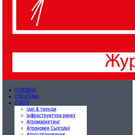
ГОЛОВНА
СПЕЦТЕМА
СТАТТІ
Ідеї & тренди
Інфраструктура ринку
Агромаркетинг
Агрономія Сьогодні
Агрострахування