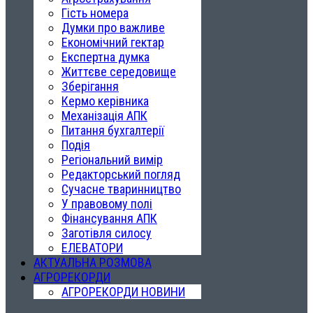
Гість номера
Думки про важливе
Економічний гектар
Експертна думка
Життєве середовище
Зберігання
Кермо керівника
Механізація АПК
Питання бухгалтерії
Подія
Регіональний вимір
Редакторський погляд
Сучасне тваринництво
У правовому полі
Фінансування АПК
Заготівля силосу
ЕЛЕВАТОРИ
АКТУАЛЬНА РОЗМОВА
АГРОРЕКОРДИ
АГРОРЕКОРДИ НОВИНИ