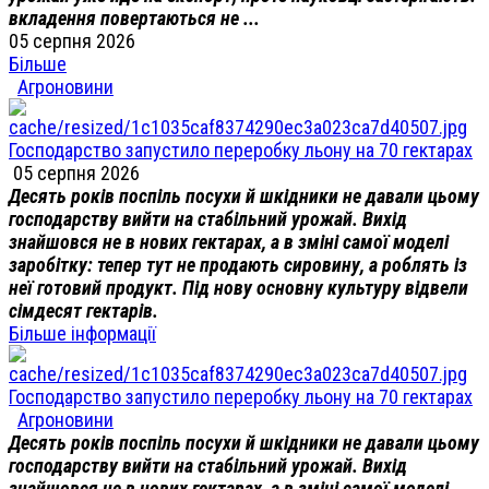
вкладення повертаються не ...
05 серпня 2026
Більше
Агроновини
Господарство запустило переробку льону на 70 гектарах
05 серпня 2026
Десять років поспіль посухи й шкідники не давали цьому
господарству вийти на стабільний урожай. Вихід
знайшовся не в нових гектарах, а в зміні самої моделі
заробітку: тепер тут не продають сировину, а роблять із
неї готовий продукт. Під нову основну культуру відвели
сімдесят гектарів.
Більше інформації
Господарство запустило переробку льону на 70 гектарах
Агроновини
Десять років поспіль посухи й шкідники не давали цьому
господарству вийти на стабільний урожай. Вихід
знайшовся не в нових гектарах, а в зміні самої моделі