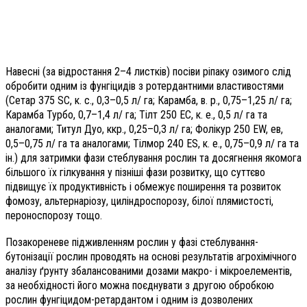
Навесні (за відростання 2–4 листків) посіви ріпаку озимого слід
обробити одним із фунгіцидів з ротердантними властивостями
(Сетар 375 SC, к. с., 0,3–0,5 л/ га; Карамба, в. р., 0,75–1,25 л/ га;
Карамба Турбо, 0,7–1,4 л/ га; Тілт 250 ЕС, к. е., 0,5 л/ га та
аналогами; Титул Дуо, ккр., 0,25–0,3 л/ га; Фолікур 250 ЕW, ев,
0,5–0,75 л/ га та аналогами; Тілмор 240 ES, к. е., 0,75–0,9 л/ га та
ін.) для затримки фази стеблування рослин та досягнення якомога
більшого їх гілкування у пізніші фази розвитку, що суттєво
підвищує їх продуктивність і обмежує поширення та розвиток
фомозу, альтернаріозу, циліндроспорозу, білої плямистості,
пероноспорозу тощо.
Позакореневе підживленням рослин у фазі стеблування-
бутонізації рослин проводять на основі результатів агрохімічного
аналізу ґрунту збалансованими дозами макро- і мікроелементів,
за необхідності його можна поєднувати з другою обробкою
рослин фунгіцидом-ретардантом і одним із дозволених