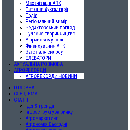
Механізація АПК
Питання бухгалтерії
Подія
Регіональний вимір
Редакторський погляд
Сучасне тваринництво
У правовому полі
Фінансування АПК
Заготівля силосу
ЕЛЕВАТОРИ
АКТУАЛЬНА РОЗМОВА
АГРОРЕКОРДИ
АГРОРЕКОРДИ НОВИНИ
ГОЛОВНА
СПЕЦТЕМА
СТАТТІ
Ідеї & тренди
Інфраструктура ринку
Агромаркетинг
Агрономія Сьогодні