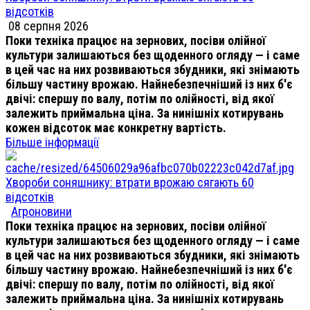
відсотків
08 серпня 2026
Поки техніка працює на зернових, посіви олійної
культури залишаються без щоденного огляду — і саме
в цей час на них розвиваються збудники, які знімають
більшу частину врожаю. Найнебезпечніший із них б'є
двічі: спершу по валу, потім по олійності, від якої
залежить приймальна ціна. За нинішніх котирувань
кожен відсоток має конкретну вартість.
Більше інформації
Хвороби соняшнику: втрати врожаю сягають 60
відсотків
Агроновини
Поки техніка працює на зернових, посіви олійної
культури залишаються без щоденного огляду — і саме
в цей час на них розвиваються збудники, які знімають
більшу частину врожаю. Найнебезпечніший із них б'є
двічі: спершу по валу, потім по олійності, від якої
залежить приймальна ціна. За нинішніх котирувань