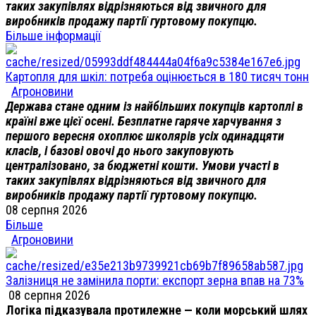
таких закупівлях відрізняються від звичного для
виробників продажу партії гуртовому покупцю.
Більше інформації
Картопля для шкіл: потреба оцінюється в 180 тисяч тонн
Агроновини
Держава стане одним із найбільших покупців картоплі в
країні вже цієї осені. Безплатне гаряче харчування з
першого вересня охоплює школярів усіх одинадцяти
класів, і базові овочі до нього закуповують
централізовано, за бюджетні кошти. Умови участі в
таких закупівлях відрізняються від звичного для
виробників продажу партії гуртовому покупцю.
08 серпня 2026
Більше
Агроновини
Залізниця не замінила порти: експорт зерна впав на 73%
08 серпня 2026
Логіка підказувала протилежне — коли морський шлях