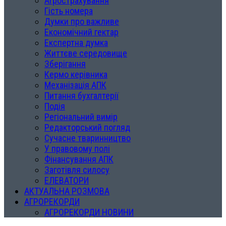
Агрострахування
Гість номера
Думки про важливе
Економічний гектар
Експертна думка
Життєве середовище
Зберігання
Кермо керівника
Механізація АПК
Питання бухгалтерії
Подія
Регіональний вимір
Редакторський погляд
Сучасне тваринництво
У правовому полі
Фінансування АПК
Заготівля силосу
ЕЛЕВАТОРИ
АКТУАЛЬНА РОЗМОВА
АГРОРЕКОРДИ
АГРОРЕКОРДИ НОВИНИ