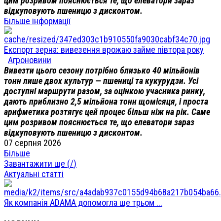
цим розривом пояснюється те, що елеватори зараз
відкуповують пшеницю з дисконтом.
Більше інформації
Експорт зерна: вивезення врожаю займе півтора року
Агроновини
Вивезти цього сезону потрібно близько 40 мільйонів
тонн лише двох культур — пшениці та кукурудзи. Усі
доступні маршрути разом, за оцінкою учасника ринку,
дають приблизно 2,5 мільйона тонн щомісяця, і проста
арифметика розтягує цей процес більш ніж на рік. Саме
цим розривом пояснюється те, що елеватори зараз
відкуповують пшеницю з дисконтом.
07 серпня 2026
Більше
Завантажити ще (
/
)
Актуальні статті
Як компанія ADAMA допомогла ще трьом ...