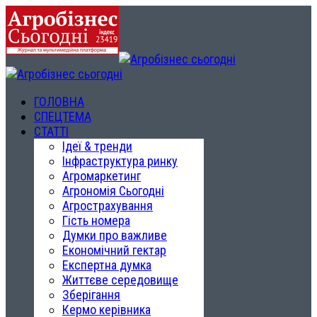
ГОЛОВНА
СПЕЦТЕМА
СТАТТІ
Ідеї & тренди
Інфраструктура ринку
Агромаркетинг
Агрономія Сьогодні
Агрострахування
Гість номера
Думки про важливе
Економічний гектар
Експертна думка
Життєве середовище
Зберігання
Кермо керівника