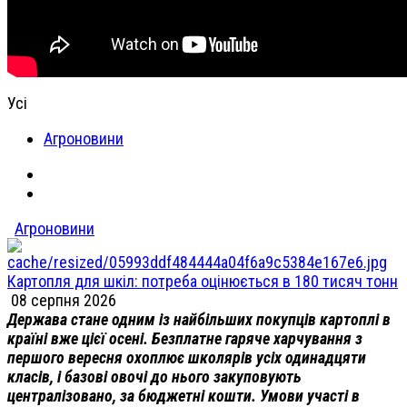
Усі
Агроновини
Агроновини
Картопля для шкіл: потреба оцінюється в 180 тисяч тонн
08 серпня 2026
Держава стане одним із найбільших покупців картоплі в
країні вже цієї осені. Безплатне гаряче харчування з
першого вересня охоплює школярів усіх одинадцяти
класів, і базові овочі до нього закуповують
централізовано, за бюджетні кошти. Умови участі в