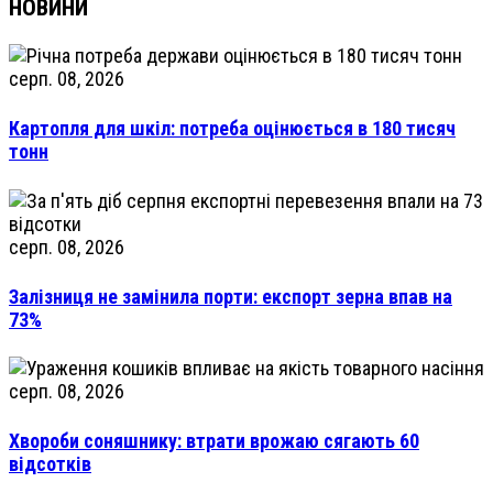
НОВИНИ
серп. 08, 2026
Картопля для шкіл: потреба оцінюється в 180 тисяч
тонн
серп. 08, 2026
Залізниця не замінила порти: експорт зерна впав на
73%
серп. 08, 2026
Хвороби соняшнику: втрати врожаю сягають 60
відсотків