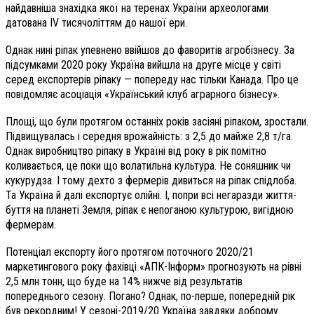
найдавніша знахідка якої на теренах України археологами
датована IV тисячоліттям до нашої ери.
Однак нині ріпак упевнено ввійшов до фаворитів агробізнесу. За
підсумками 2020 року Україна вийшла на друге місце у світі
серед експортерів ріпаку — попереду нас тільки Канада. Про це
повідомляє асоціація «Український клуб аграрного бізнесу».
Площі, що були протягом останніх років засіяні ріпаком, зростали.
Підвищувалась і середня врожайність: з 2,5 до майже 2,8 т/га.
Однак виробництво ріпаку в Україні від року в рік помітно
коливається, це поки що волатильна культура. Не соняшник чи
кукурудза. І тому дехто з фермерів дивиться на ріпак спідлоба.
Та Україна й далі експортує олійні. І, попри всі негаразди життя-
буття на планеті Земля, ріпак є непоганою культурою, вигідною
фермерам.
Потенціал експорту його протягом поточного 2020/21
маркетингового року фахівці «АПК-Інформ» прогнозують на рівні
2,5 млн тонн, що буде на 14% нижче від результатів
попереднього сезону. Погано? Однак, по-перше, попередній рік
був рекордним! У сезоні-2019/20 Україна завдяки доброму