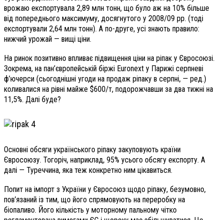
врожаю експортувала 2,89 млн тонн, що було аж на 10% більше
від попереднього максимуму, досягнутого у 2008/09 рр. (тоді
експортували 2,64 млн тонн). А по-друге, усі знають правило:
нижчий урожай — вищі ціни.
На ринок позитивно впливає підвищення ціни на ріпак у Євросоюзі.
Зокрема, на пан’європейській біржі Euronext у Парижі серпневі
ф’ючерси (сьогоднішні угоди на продаж ріпаку в серпні, — ред.)
коливалися на рівні майже $600/т, подорожчавши за два тижні на
11,5%. Далі буде?
Основні обсяги українського ріпаку закуповують країни
Євросоюзу. Тогоріч, наприклад, 95% усього обсягу експорту.
А
далі — Туреччина, яка теж конкретно ним цікавиться.
Попит на імпорт з України у Євросоюз щодо ріпаку, безумовно,
пов’язаний із тим, що його спрямовують на переробку на
біопаливо. Його кількість у моторному пальному чітко