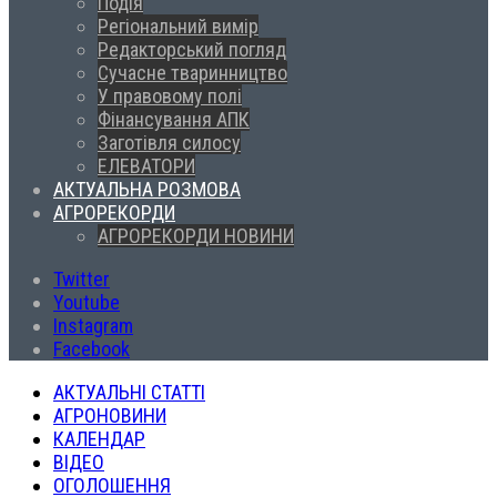
Подія
Регіональний вимір
Редакторський погляд
Сучасне тваринництво
У правовому полі
Фінансування АПК
Заготівля силосу
ЕЛЕВАТОРИ
АКТУАЛЬНА РОЗМОВА
АГРОРЕКОРДИ
АГРОРЕКОРДИ НОВИНИ
Twitter
Youtube
Instagram
Facebook
АКТУАЛЬНІ СТАТТІ
АГРОНОВИНИ
КАЛЕНДАР
ВІДЕО
ОГОЛОШЕННЯ