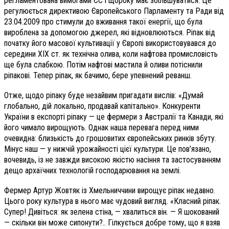
регламентована вимогами ЄС і щороку має збільшуватися. Це
регулюється директивою Європейського Парламенту та Ради від
23.04.2009 про стимули до вживання такої енергії, що була
вироблена за допомогою джерел, які відновлюються. Ріпак від
початку його масової культивації у Європі використовувався до
середини XIX ст. як технічна олива, коли нафтова промисловість
ще була слабкою. Потім нафтові мастила й оливи потіснили
ріпакові. Тепер ріпак, як бачимо, бере упевнений реванш.
Отже, щодо ріпаку буде незайвим пригадати вислів: «Думай
глобально, дій локально, продавай капітально». Конкуренти
України в експорті ріпаку — це фермери з Австралії та Канади, які
його чимало вирощують. Однак наша перевага перед ними
очевидна: близькість до грошовитих європейських ринків збуту.
Мінус наш — у нижчій урожайності цієї культури. Це пов’язано,
вочевидь, із не завжди високою якістю насіння та застосуванням
дещо архаїчних технологій господарювання на землі.
Фермер Артур Жовтяк із Хмельниччини вирощує ріпак недавно.
Цього року культура в нього має чудовий вигляд. «Класний ріпак.
Супер! Дивіться: як зелена стіна, — хвалиться він. — Я шокований
— скільки він може сипонути?.. Гілкується добре тому, що я взяв