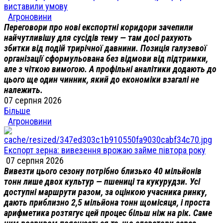
виставили умову
Агроновини
Переговори про нові експортні коридори зачепили
найчутливішу для сусідів тему — там досі рахують
збитки від подій трирічної давнини. Позиція галузевої
організації сформульована без відмови від підтримки,
але з чіткою вимогою. А профільні аналітики додають до
цього ще один чинник, який до економіки взагалі не
належить.
07 серпня 2026
Більше
Агроновини
Експорт зерна: вивезення врожаю займе півтора року
07 серпня 2026
Вивезти цього сезону потрібно близько 40 мільйонів
тонн лише двох культур — пшениці та кукурудзи. Усі
доступні маршрути разом, за оцінкою учасника ринку,
дають приблизно 2,5 мільйона тонн щомісяця, і проста
арифметика розтягує цей процес більш ніж на рік. Саме