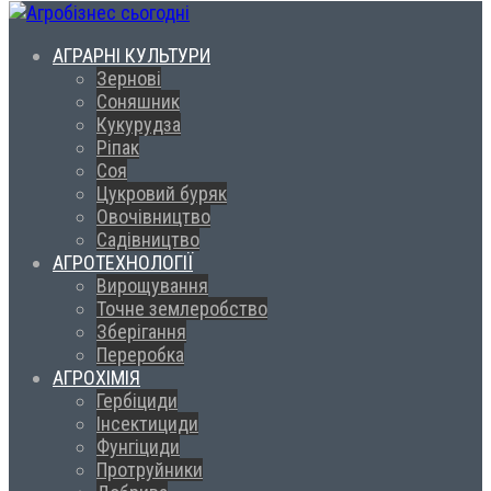
АГРАРНІ КУЛЬТУРИ
Зернові
Соняшник
Кукурудза
Ріпак
Соя
Цукровий буряк
Овочівництво
Садівництво
АГРОТЕХНОЛОГІЇ
Вирощування
Точне землеробство
Зберігання
Переробка
АГРОХІМІЯ
Гербіциди
Інсектициди
Фунгіциди
Протруйники