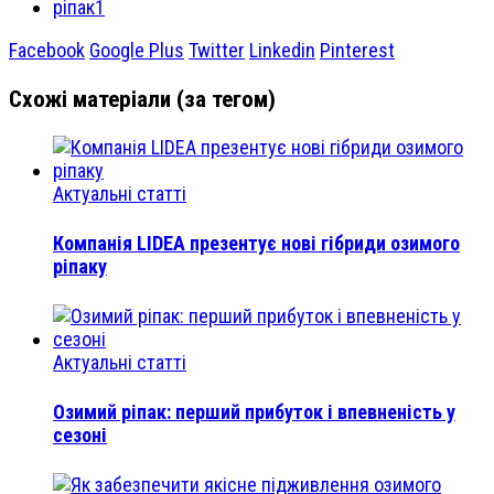
ріпак1
Facebook
Google Plus
Twitter
Linkedin
Pinterest
Схожі матеріали (за тегом)
Актуальні статті
Компанія LIDEA презентує нові гібриди озимого
ріпаку
Актуальні статті
Озимий ріпак: перший прибуток і впевненість у
сезоні