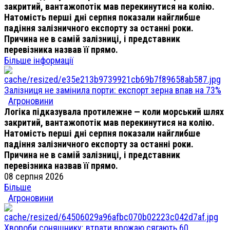
закритий, вантажопотік мав перекинутися на колію.
Натомість перші дні серпня показали найглибше
падіння залізничного експорту за останні роки.
Причина не в самій залізниці, і представник
перевізника назвав її прямо.
Більше інформації
Залізниця не замінила порти: експорт зерна впав на 73%
Агроновини
Логіка підказувала протилежне — коли морський шлях
закритий, вантажопотік мав перекинутися на колію.
Натомість перші дні серпня показали найглибше
падіння залізничного експорту за останні роки.
Причина не в самій залізниці, і представник
перевізника назвав її прямо.
08 серпня 2026
Більше
Агроновини
Хвороби соняшнику: втрати врожаю сягають 60