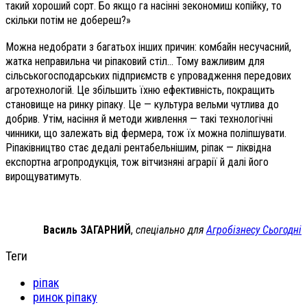
такий хороший сорт. Бо якщо га насінні зекономиш копійку, то
скільки потім не добереш?»
Можна недобрати з багатьох інших причин: комбайн несучасний,
жатка неправильна чи ріпаковий стіл… Тому важливим для
сільськогосподарських підприємств є упровадження передових
агротехнологій. Це збільшить їхню ефективність, покращить
становище на ринку ріпаку. Це — культура вельми чутлива до
добрив. Утім, насіння й методи живлення — такі технологічні
чинники, що залежать від фермера, тож їх можна поліпшувати.
Ріпаківництво стає дедалі рентабельнішим, ріпак — ліквідна
експортна агропродукція, тож вітчизняні аграрії й далі його
вирощуватимуть.
Василь ЗАГАРНИЙ
,
спеціально для
Агробізнесу Сьогодні
Теги
ріпак
ринок ріпаку