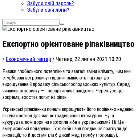
Забули свій пароль?
Забули свій логін?
Експортно орієнтоване ріпаківництво
/
Економічний гектар
/
Четвер, 22 липня 2021 10:20
Ризики глобального потепління та взагалі зміни клімату, чим нині
стурбовані всі розвинуті країни, змінюють підходи до
вирощування й продажу сільськогосподарських культур. Серед
чинників агроринку — і несприятлива пандемія. Через усе це,
зокрема, зростає попит на ріпак.
Українські ріпаківники почали вирощувати його порівняно недавно,
він уважається для нас нетрадиційною культурою. Ну, а
кукурудза, помідори чи картопля хіба є українськими? Ні. Це —
американські подарунки. Тож якби наші предки не прагнули до
інновацій, то й досі ми їли б дикий мед і полбу (голомшу),