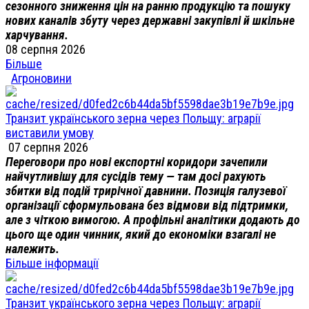
сезонного зниження цін на ранню продукцію та пошуку
нових каналів збуту через державні закупівлі й шкільне
харчування.
08 серпня 2026
Більше
Агроновини
Транзит українського зерна через Польщу: аграрії
виставили умову
07 серпня 2026
Переговори про нові експортні коридори зачепили
найчутливішу для сусідів тему — там досі рахують
збитки від подій трирічної давнини. Позиція галузевої
організації сформульована без відмови від підтримки,
але з чіткою вимогою. А профільні аналітики додають до
цього ще один чинник, який до економіки взагалі не
належить.
Більше інформації
Транзит українського зерна через Польщу: аграрії