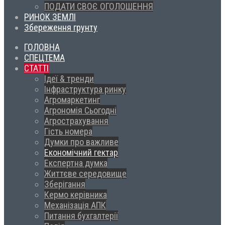
ПОДАТИ СВОЄ ОГОЛОШЕННЯ
РИНОК ЗЕМЛІ
Збереження грунту
ГОЛОВНА
СПЕЦТЕМА
СТАТТІ
Ідеї & тренди
Інфраструктура ринку
Агромаркетинг
Агрономія Сьогодні
Агрострахування
Гість номера
Думки про важливе
Економічний гектар
Експертна думка
Життєве середовище
Зберігання
Кермо керівника
Механізація АПК
Питання бухгалтерії