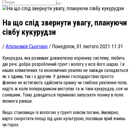
На що слід звернути увагу, плануючи
сівбу кукурудзи
/
Агрономія Сьогодні
/
Понеділок, 01 лютого 2021 11:31
Кукурудза, яка розвиває довжелезну кореневу систему, любить
дві речі: добре розроблений грунт і вологу у всіх його шарах. І в
наших кліматичних та економічних реаліях не завжди складається
як з одним, так і з другим. У деяких господарствах просто
фізично не встигають здійснити оранку чи глибоке рихлення поля,
надто ж коли попередником виступає та ж таки кукурудза, соя чи
соняшник. Тому доводиться терміново запускати техніку в поле
якомога раніше.
Якщо становище із вологою у грунті зовсім погане, ймовірно,
варто скоротити площі під цією культурою, посіявши ярий ячмінь
чи горох.