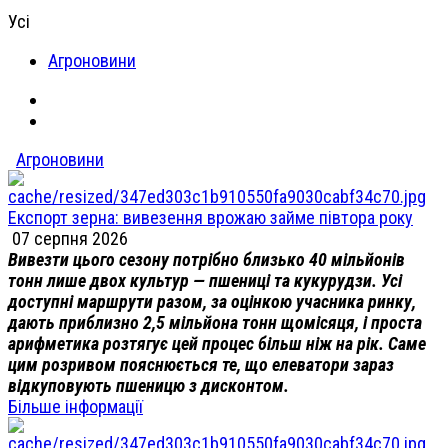
Усі
Агроновини
Агроновини
Експорт зерна: вивезення врожаю займе півтора року
07 серпня 2026
Вивезти цього сезону потрібно близько 40 мільйонів
тонн лише двох культур — пшениці та кукурудзи. Усі
доступні маршрути разом, за оцінкою учасника ринку,
дають приблизно 2,5 мільйона тонн щомісяця, і проста
арифметика розтягує цей процес більш ніж на рік. Саме
цим розривом пояснюється те, що елеватори зараз
відкуповують пшеницю з дисконтом.
Більше інформації