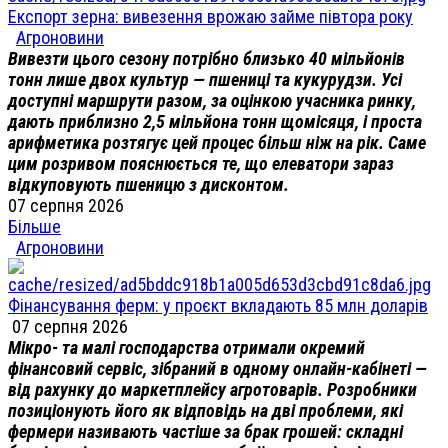
Експорт зерна: вивезення врожаю займе півтора року
Агроновини
Вивезти цього сезону потрібно близько 40 мільйонів
тонн лише двох культур — пшениці та кукурудзи. Усі
доступні маршрути разом, за оцінкою учасника ринку,
дають приблизно 2,5 мільйона тонн щомісяця, і проста
арифметика розтягує цей процес більш ніж на рік. Саме
цим розривом пояснюється те, що елеватори зараз
відкуповують пшеницю з дисконтом.
07 серпня 2026
Більше
Агроновини
Фінансування ферм: у проєкт вкладають 85 млн доларів
07 серпня 2026
Мікро- та малі господарства отримали окремий
фінансовий сервіс, зібраний в одному онлайн-кабінеті —
від рахунку до маркетплейсу агротоварів. Розробники
позиціонують його як відповідь на дві проблеми, які
фермери називають частіше за брак грошей: складні