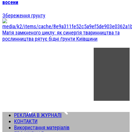
восени
Збереження грунту
Магія замкненого циклу: як синергія тваринництва та
рослинництва рятує бідні ґрунти Київщини
РЕКЛАМА В ЖУРНАЛІ
КОНТАКТИ
Використання матеріалів