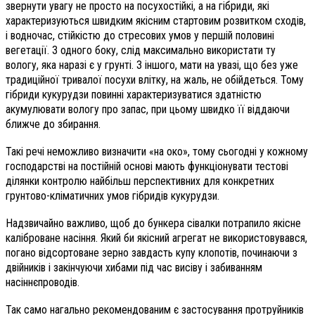
звернути увагу не просто на посухостійкі, а на гібриди, які
характеризуються швидким якісним стартовим розвитком сходів,
і водночас, стійкістю до стресових умов у першій половині
вегетації. З одного боку, слід максимально використати ту
вологу, яка наразі є у грунті. З іншого, мати на увазі, що без уже
традиційної тривалої посухи влітку, на жаль, не обійдеться. Тому
гібриди кукурудзи повинні характеризуватися здатністю
акумулювати вологу про запас, при цьому швидко її віддаючи
ближче до збирання.
Такі речі неможливо визначити «на око», тому сьогодні у кожному
господарстві на постійній основі мають функціонувати тестові
ділянки контролю найбільш перспективних для конкретних
грунтово-кліматичних умов гібридів кукурудзи.
Надзвичайно важливо, щоб до бункера сівалки потрапило якісне
каліброване насіння. Який би якісний агрегат не використовувався,
погано відсортоване зерно завдасть купу клопотів, починаючи з
двійників і закінчуючи хибами під час висіву і забиванням
насіннєпроводів.
Так само нагально рекомендованим є застосування протруйників