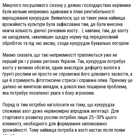
Минулого посушливого сезону у деяких господарствах керівники
були вельми неприємно здивовані в плані рентабельності
вирощування кукурудзи. Виявилося, що за таких умов найвища
врожайність культури була зафіксована там, де була внесена
нижча кількість діючої речовини азоту… І, навпаки, там, де азоту
не шкодували, «вваливши» щедру норму під передпосівний
обробіток та під час висіву, сходи кукурудзи буквально погоріли.
Маємо сказати, що такі неприємності трапляються уже не
перший рік і у різних регіонах України. Так, кукурудза потребує
азоту у великих обсягах, однак внаслідок дефіциту вологи в
ґрунті рослини не просто не спроможні його цілковито засвоїти, а
ще й отримують фітотоксичні стреси і справжні опіки. Причому це
далеко не виняткові випадки, а доволі вже поширена проблема,
яка потребує посиленої уваги з боку агронома.
Поряд із тим потрібно наголосити на тому, що кукурудза
споживає азот дуже нерівномірно впродовж вегетації. Для
стартового розвитку рослин потрібно лише 25–30% цього
елементу, необхідного для формування запланованої
урожайності. Тому найвища потреба в азоті настає після появи