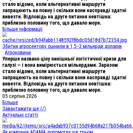
стало відомо, коли альтернативні маршрути
запрацюють на повну і скільки вони насправді здатні
вивезти. Відповідь на друге питання невтішна:
приблизно половину того, що давало море.
Більше інформації
Збитки агросектору оцінили в 1,5–3 мільярди доларів
Агроновини
Уперше названо ціну нинішньої логістичної кризи для
галузі — і вона вимірюється мільярдами. Заразом
стало відомо, коли альтернативні маршрути
запрацюють на повну і скільки вони насправді здатні
вивезти. Відповідь на друге питання невтішна:
приблизно половину того, що давало море.
05 серпня 2026
Більше
Завантажити ще (
/
)
Актуальні статті
Як компанія ADAMA допомогла ще трьом ...