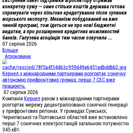
Екстрений пакет підтримки агросектору отримав
конкретну суму — саме стільки коштів держава готова
спрямувати через пільгове кредитування після зупинки
морського експорту. Механізм побудований на вже
чинній програмі, тож ідеться не про нові бюджетні
видатки, а про розширення кредитних можливостей
банків. Галузева асоціація тим часом озвучила ...
07 серпня 2026
Більше
Агроновини
Кернел з міжнародними партнерами розгортає сонячну
автономію прифронтових громад: перші 7 СЕС вже
працюють.
07 серпня 2026
Компанія
Кернел
разом з міжнародними партнерами
розгортає мережу децентралізованої сонячної генерації
у прифронтових регіонах. У громадах Сумської,
Чернігівської та Полтавської областей вже встановлено
перші 7 сонячних електростанцій загальною потужністю
345 кВт.