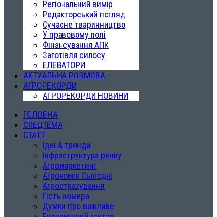
Регіональний вимір
Редакторський погляд
Сучасне тваринництво
У правовому полі
Фінансування АПК
Заготівля силосу
ЕЛЕВАТОРИ
АКТУАЛЬНА РОЗМОВА
АГРОРЕКОРДИ
АГРОРЕКОРДИ НОВИНИ
ГОЛОВНА
СПЕЦТЕМА
СТАТТІ
Ідеї & тренди
Інфраструктура ринку
Агромаркетинг
Агрономія Сьогодні
Агрострахування
Гість номера
Думки про важливе
Економічний гектар