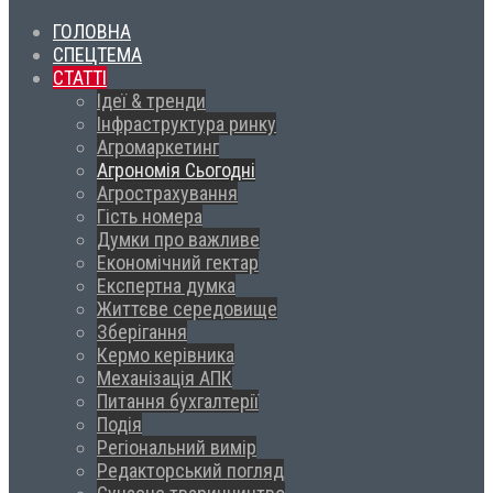
ГОЛОВНА
СПЕЦТЕМА
СТАТТІ
Ідеї & тренди
Інфраструктура ринку
Агромаркетинг
Агрономія Сьогодні
Агрострахування
Гість номера
Думки про важливе
Економічний гектар
Експертна думка
Життєве середовище
Зберігання
Кермо керівника
Механізація АПК
Питання бухгалтерії
Подія
Регіональний вимір
Редакторський погляд