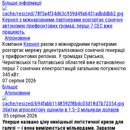
Більше інформації
Кернел з міжнародними партнерами розгортає сонячну
автономію прифронтових громад: перші 7 СЕС вже
працюють.
Агроновини
Компанія
Кернел
разом з міжнародними партнерами
розгортає мережу децентралізованої сонячної генерації
у прифронтових регіонах. У громадах Сумської,
Чернігівської та Полтавської областей вже встановлено
перші 7 сонячних електростанцій загальною потужністю
345 кВт.
07 серпня 2026
Більше
Агроновини
Збитки агросектору оцінили в 1,5–3 мільярди доларів
05 серпня 2026
Уперше названо ціну нинішньої логістичної кризи для
галузі — і вона вимірюється мільярдами. Заразом