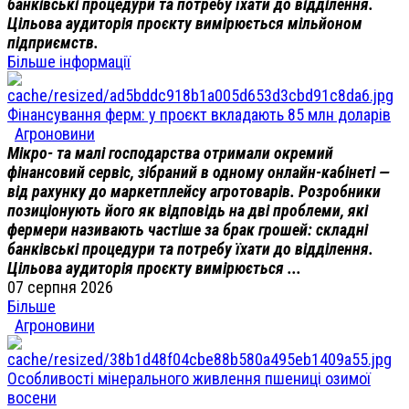
банківські процедури та потребу їхати до відділення.
Цільова аудиторія проєкту вимірюється мільйоном
підприємств.
Більше інформації
Фінансування ферм: у проєкт вкладають 85 млн доларів
Агроновини
Мікро- та малі господарства отримали окремий
фінансовий сервіс, зібраний в одному онлайн-кабінеті —
від рахунку до маркетплейсу агротоварів. Розробники
позиціонують його як відповідь на дві проблеми, які
фермери називають частіше за брак грошей: складні
банківські процедури та потребу їхати до відділення.
Цільова аудиторія проєкту вимірюється ...
07 серпня 2026
Більше
Агроновини
Особливості мінерального живлення пшениці озимої
восени