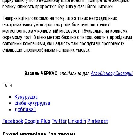
циркуляцію у його верхньому шарі вологи і повітря, але знищимо
велику кількість проростків бур’янів у фазі білої ниточки.
І наприкінці наголосимо на тому, що з таких нетрадиційних
екстремальних умов зростає роль більш-менш точних
метеопрогнозів у конкретній місцевості і буквально на кожному
окремому полі. З цією метою бажано співпрацювати з провідними
світовими компаніями, які надають такі послуги чи пропонують
спів­працю агровиробникам на певних умовах.
Василь ЧЕРКАС
,
спеціально для
Агробізнесу Сьогодні
Теги
Кукурудза
сівба кукурудзи
добрива1
Facebook
Google Plus
Twitter
Linkedin
Pinterest
Схожі матеріали (за тегом)