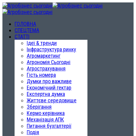
ГОЛОВНА
СПЕЦТЕМА
СТАТТІ
Ідеї & тренди
Інфраструктура ринку
Агромаркетинг
Агрономія Сьогодні
Агрострахування
Гість номера
Думки про важливе
Економічний гектар
Експертна думка
Життєве середовище
Зберігання
Кермо керівника
Механізація АПК
Питання бухгалтерії
Подія