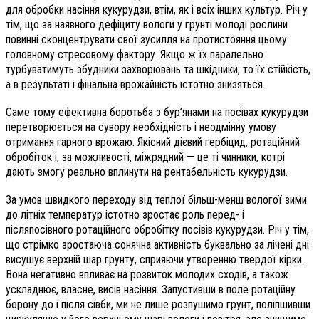
для обробки насіння кукурудзи, втім, як і всіх інших культур. Річ у
тім, що за наявного дефіциту вологи у грунті молоді рослини
повинні сконцентрувати свої зусилля на протистояння цьому
головному стресовому фактору. Якщо ж їх паралельно
турбуватимуть збудники захворювань та шкідники, то їх стійкість,
а в результаті і фінальна врожайність істотно знизяться.
Саме тому ефективна боротьба з бур’янами на посівах кукурудзи
перетворюється на сувору необхідність і не­одмінну умову
отримання гарного врожаю. Якісний дієвий гербіцид, ротаційний
обробіток і, за можливості, міжрядний — це ті чинники, котрі
дають змогу реально вплинути на рентабельність кукурудзи.
За умов швидкого переходу від теплої більш-менш вологої зими
до літніх температур істотно зростає роль перед- і
післяпосівного ротаційного обробітку посівів кукурудзи. Річ у тім,
що стрімко зростаюча сонячна активність буквально за лічені дні
висушує верхній шар грунту, сприяючи утворенню твердої кірки.
Вона негативно впливає на розвиток молодих сходів, а також
ускладнює, власне, висів насіння. Запустивши в поле ротаційну
борону до і після сівби, ми не лише розпушимо грунт, поліпшивши