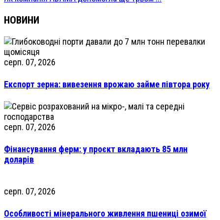
НОВИНИ
серп. 07, 2026
Експорт зерна: вивезення врожаю займе півтора року
серп. 07, 2026
Фінансування ферм: у проєкт вкладають 85 млн
доларів
серп. 07, 2026
Особливості мінерального живлення пшениці озимої