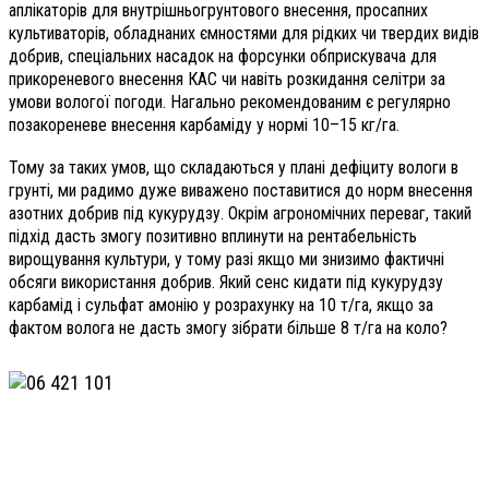
аплікаторів для внутрішньогрунтового внесення, просапних
культиваторів, обладнаних ємностями для рідких чи твердих видів
добрив, спеціальних насадок на форсунки обприскувача для
прикореневого внесення КАС чи навіть розкидання селітри за
умови вологої погоди. Нагально рекомендованим є регулярно
позакореневе внесення карбаміду у нормі 10–15 кг/га.
Тому за таких умов, що складаються у плані дефіциту вологи в
грунті, ми радимо дуже виважено поставитися до норм внесення
азотних добрив під кукурудзу. Окрім агрономічних переваг, такий
підхід дасть змогу позитивно вплинути на рентабельність
вирощування культури, у тому разі якщо ми знизимо фактичні
обсяги використання добрив. Який сенс кидати під кукурудзу
карбамід і сульфат амонію у розрахунку на 10 т/га, якщо за
фактом волога не дасть змогу зібрати більше 8 т/га на коло?