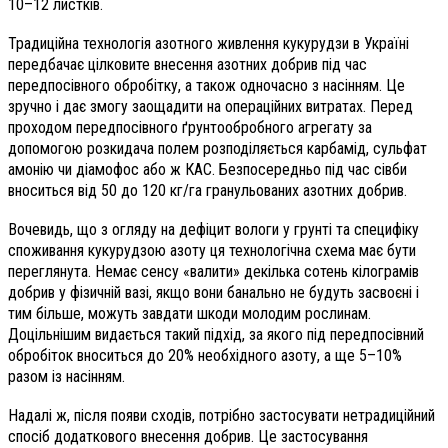
10–12 листків.
Традиційна технологія азот­ного живлення кукурудзи в Україні
передбачає цілковите внесення азотних добрив під час
передпосівного обробітку, а також одночасно з насінням. Це
зручно і дає змогу заощадити на операційних витратах. Перед
проходом передпосівного ґрунтообробного агрегату за
допомогою розкидача полем розподіляється карбамід, сульфат
амонію чи діамофос або ж КАС. Безпосередньо під час сівби
вноситься від 50 до 120 кг/га гранульованих азотних добрив.
Вочевидь, що з огляду на дефіцит вологи у грунті та специфіку
споживання кукурудзою азоту ця технологічна схема має бути
переглянута. Немає сенсу «валити» декілька сотень кілограмів
добрив у фізичній вазі, якщо вони банально не будуть засвоєні і
тим більше, можуть завдати шкоди молодим рослинам.
Доцільнішим видається такий підхід, за якого під передпосівний
обробіток вноситься до 20% необхідного азоту, а ще 5–10%
разом із насінням.
Надалі ж, після появи сходів, потрібно застосувати нетрадиційний
спосіб додаткового внесення добрив. Це застосування