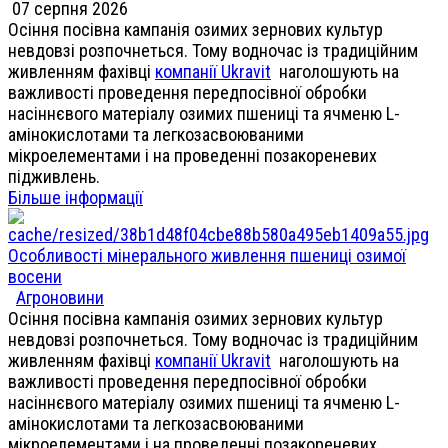
07 серпня 2026
Осіння посівна кампанія озимих зернових культур
невдовзі розпочнеться. Тому водночас із традиційним
живленням фахівці
компанії Ukravit
наголошують на
важливості проведення передпосівної обробки
насіннєвого матеріалу озимих пшениці та ячменю L-
амінокислотами та легкозасвоюваними
мікроелементами і на проведенні позакореневих
підживлень.
Більше інформації
Особливості мінерального живлення пшениці озимої
восени
Агроновини
Осіння посівна кампанія озимих зернових культур
невдовзі розпочнеться. Тому водночас із традиційним
живленням фахівці
компанії Ukravit
наголошують на
важливості проведення передпосівної обробки
насіннєвого матеріалу озимих пшениці та ячменю L-
амінокислотами та легкозасвоюваними
мікроелементами і на проведенні позакореневих