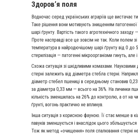
Здоров’я поля
Водночас серед українських аграріїв ще вистачає тих
Таке рішення вони мотивують знищенням патогенної м
шарі ґрунту. Вартість такого агротехнічного заходу 
Проте насправді все це зовсім не так. Коли полем з
температура в найродючішому шарі ґрунту від 0 до 5
стерилізація — патогенні мікроорганізми гинуть, але 
Схожа ситуація зі шкідливими комахами. Науковими
стерні залежить від діаметра стебла стерні. Наприк
діаметр стебел пшениці в середньому становив 0,23 м
за діаметра 0,33 мм — всього на 36%. На личинки пш
кількість зменшилась на 26% до контролю, а от на чи
ґрунті, вогонь практично не вплинув.
Інша ситуація з корисною фауною. Її стає менше в кіл
павуків зменшується і внаслідок цього збільшується
Тож як метод «очищення» поля спалювання стерні не 