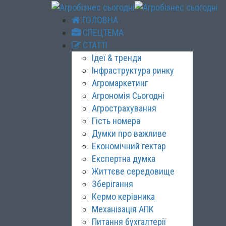
ГОЛОВНА
СПЕЦТЕМА
СТАТТІ
Ідеї & тренди
Інфраструктура ринку
Агромаркетинг
Агрономія Сьогодні
Агрострахування
Гість номера
Думки про важливе
Економічний гектар
Експертна думка
Життєве середовище
Зберігання
Кермо керівника
Механізація АПК
Питання бухгалтерії