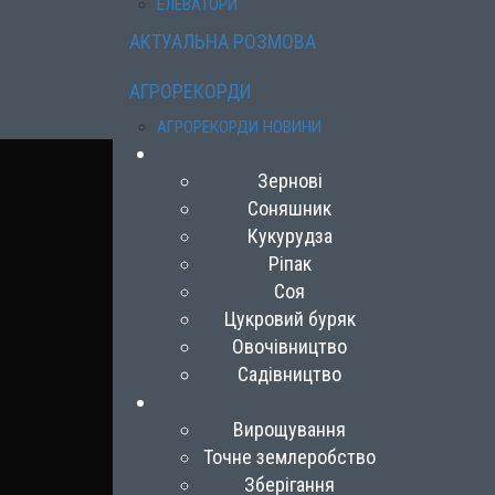
ЕЛЕВАТОРИ
АКТУАЛЬНА РОЗМОВА
АГРОРЕКОРДИ
АГРОРЕКОРДИ НОВИНИ
Зернові
Соняшник
Кукурудза
Ріпак
Соя
Цукровий буряк
Овочівництво
Садівництво
Вирощування
Точне землеробство
Зберігання