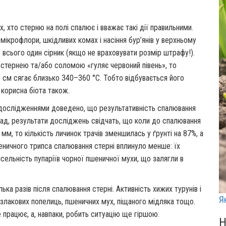
, хто стерню на полі спалює і вважає такі дії правильними.
ікрофлори, шкідливих комах і насіння бур’янів у верхньому
— всього один сірник (якщо не враховувати розмір штрафу!).
і стернею та/або соломою «гуляє червоний півень», то
 см сягає близько 340–360 °С. Тобто відбувається його
і корисна біота також.
 дослідженнями доведено, що результативність спалювання
лад, результати досліджень свідчать, що коли до спалювання
м, то кількість личинок трачів зменшилась у ґрунті на 87%, а
еничного трипса спалювання стерні вплинуло менше: їх
сельність пупаріїв чорної пшеничної мухи, що залягли в
ька разів після спалювання стерні. Активність хижих турунів і
Я
 злакових попелиць, пшеничних мух, піщаного мідляка тощо.
працює, а, навпаки, робить ситуацію ще гіршою.