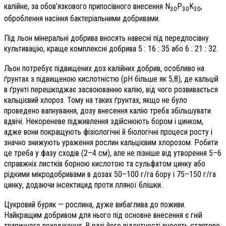
калійне, за обов’язкового припосівного внесення N
P
K
,
30
30
30
оброблення насіння бактеріальними добривами.
Під льон мінеральні добрива вносять навесні під передпосівну
культивацію, краще комплексні добрива 5 : 16 : 35 або 6 : 21 : 32.
Льон потребує підвищених доз калійних добрив, особливо на
ґрунтах з підвищеною кислотністю (рН більше як 5,8), де кальцій
в ґрунті перешкоджає засвоюванню калію, від чого розвивається
кальцієвий хлороз. Тому на таких ґрунтах, якщо не було
проведено вапнування, дозу внесення калію треба збільшувати
вдвічі. Некореневе підживлення здійснюють бором і цинком,
адже вони покращують фізіологічні й біологічні процеси росту і
значно знижують ураження рослин кальцієвим хлорозом. Робити
це треба у фазу сходів (2–4 см), але не пізніше від утворення 5–6
справжніх листків борною кислотою та сульфатом цинку або
рідкими мікродобривами в дозах 50–100 г/га бору і 75–150 г/га
цинку, додаючи інсектицид проти лляної блішки.
Цукровий буряк — рослина, дуже вибаглива до поживи.
Найкращим добривом для нього під основне внесення є гній
тваринного походження. В разі його відсутності вносять стартове