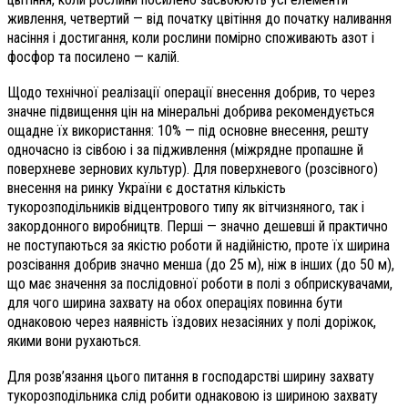
живлення, четвертий — від початку цвітіння до початку наливання
насіння і достигання, коли рослини помірно споживають азот і
фосфор та посилено — калій.
Щодо технічної реалізації операції внесення добрив, то через
значне підвищення цін на мінеральні добрива рекомендується
ощадне їх використання: 10% — під основне внесення, решту
одночасно із сівбою і за підживлення (міжрядне пропашне й
поверхневе зернових культур). Для поверхневого (розсівного)
внесення на ринку України є достатня кількість
тукорозподільників відцентрового типу як вітчизняного, так і
закордонного виробництв. Перші — значно дешевші й практично
не поступаються за якістю роботи й надійністю, проте їх ширина
розсівання добрив значно менша (до 25 м), ніж в інших (до 50 м),
що має значення за послідовної роботи в полі з обприскувачами,
для чого ширина захвату на обох операціях повинна бути
однаковою через наявність їздових незасіяних у полі доріжок,
якими вони рухаються.
Для розв’язання цього питання в господарстві ширину захвату
тукорозподільника слід робити однаковою із шириною захвату