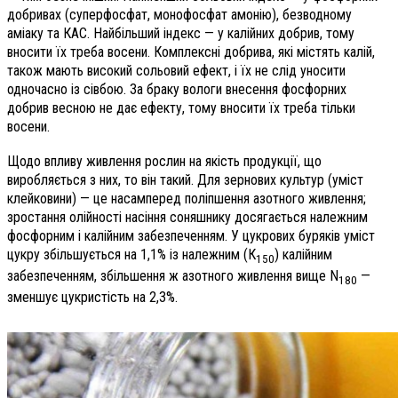
добривах (суперфосфат, монофосфат амонію), безводному
аміаку та КАС. Найбільший індекс — у калійних добрив, тому
вносити їх треба восени. Комплексні добрива, які містять калій,
також мають високий сольовий ефект, і їх не слід уносити
одночасно із сівбою. За браку вологи внесення фосфорних
добрив весною не дає ефекту, тому вносити їх треба тільки
восени.
Щодо впливу живлення рослин на якість продукції, що
виробляється з них, то він такий. Для зернових культур (уміст
клейковини) — це насамперед поліпшення азотного живлення;
зростання олійності насіння соняшнику досягається належним
фосфорним і калійним забезпеченням. У цукрових буряків уміст
цукру збільшується на 1,1% із належним (К
) калійним
150
забезпеченням, збільшення ж азотного живлення вище N
—
180
зменшує цукристість на 2,3%.