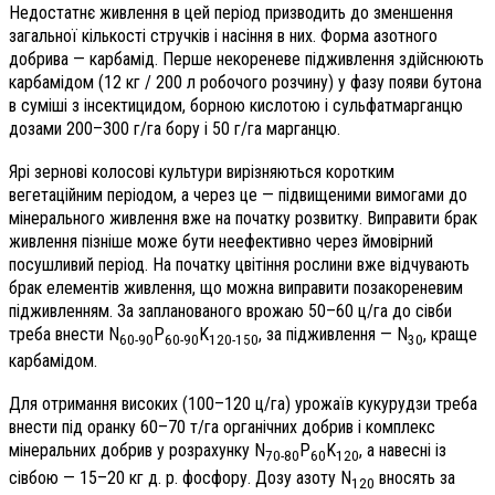
Недостатнє живлення в цей період призводить до зменшення
загальної кількості стручків і насіння в них. Форма азотного
добрива — карбамід. Перше некореневе підживлення здійснюють
карбамідом (12 кг / 200 л робочого розчину) у фазу появи бутона
в суміші з інсектицидом, борною кислотою і сульфатмарганцю
дозами 200–300 г/га бору і 50 г/га марганцю.
Ярі зернові колосові культури вирізняються коротким
вегетаційним періодом, а через це — підвищеними вимогами до
мінерального живлення вже на початку розвитку. Виправити брак
живлення пізніше може бути неефективно через ймовірний
посушливий період. На початку цвітіння рослини вже відчувають
брак елементів живлення, що можна виправити позакореневим
підживленням. За запланованого врожаю 50–60 ц/га до сівби
треба внести N
P
K
, за підживлення — N
, краще
60-90
60-90
120-150
30
карбамідом.
Для отримання високих (100–120 ц/га) урожаїв кукурудзи треба
внести під оранку 60–70 т/га органічних добрив і комплекс
мінеральних добрив у розрахунку N
P
K
, а навесні із
70-80
60
120
сівбою — 15–20 кг д. р. фосфору. Дозу азоту N
вносять за
120