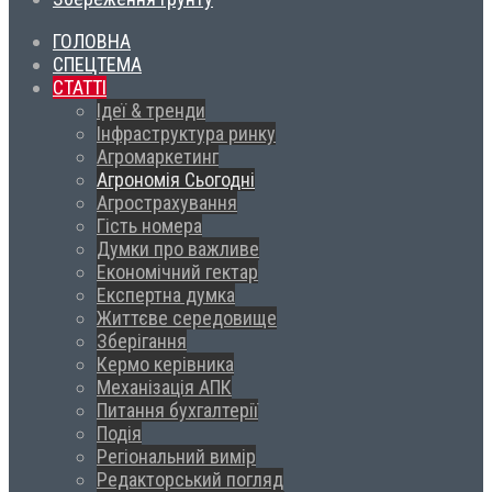
ГОЛОВНА
СПЕЦТЕМА
СТАТТІ
Ідеї & тренди
Інфраструктура ринку
Агромаркетинг
Агрономія Сьогодні
Агрострахування
Гість номера
Думки про важливе
Економічний гектар
Експертна думка
Життєве середовище
Зберігання
Кермо керівника
Механізація АПК
Питання бухгалтерії
Подія
Регіональний вимір
Редакторський погляд