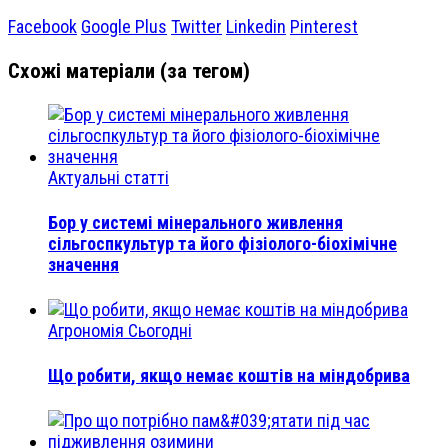
Facebook
Google Plus
Twitter
Linkedin
Pinterest
Схожі матеріали (за тегом)
Актуальні статті
Бор у системі мінерального живлення
сільгоспкультур та його фізіолого-біохімічне
значення
Агрономія Сьогодні
Що робити, якщо немає коштів на міндобрива