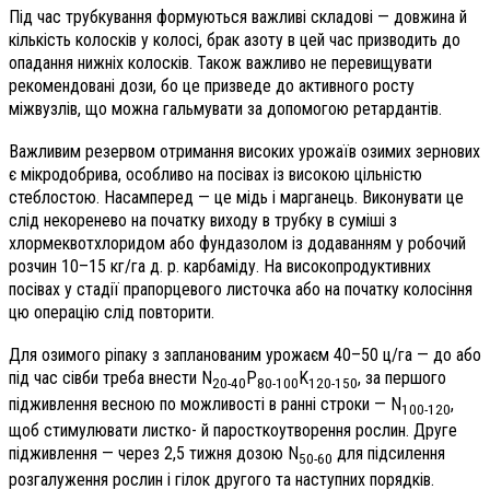
Під час трубкування формуються важливі складові — довжина й
кількість колосків у колосі, брак азоту в цей час призводить до
опадання нижніх колосків. Також важливо не перевищувати
рекомендовані дози, бо це призведе до активного росту
міжвузлів, що можна гальмувати за допомогою ретардантів.
Важливим резервом отримання високих урожаїв озимих зернових
є мікродобрива, особливо на посівах із високою цільністю
стеблостою. Насамперед — це мідь і марганець. Виконувати це
слід некоренево на початку виходу в трубку в суміші з
хлормеквотхлоридом або фундазолом із додаванням у робочий
розчин 10–15 кг/га д. р. карбаміду. На високопродуктивних
посівах у стадії прапорцевого листочка або на початку колосіння
цю операцію слід повторити.
Для озимого ріпаку з запланованим урожаєм 40–50 ц/га — до або
під час сівби треба внести N
P
K
, за першого
20-40
80-100
120-150
підживлення весною по можливості в ранні строки — N
,
100-120
щоб стимулювати листко- й паросткоутворення рослин. Друге
підживлення — через 2,5 тижня дозою N
для підсилення
50-60
розгалуження рослин і гілок другого та наступних порядків.