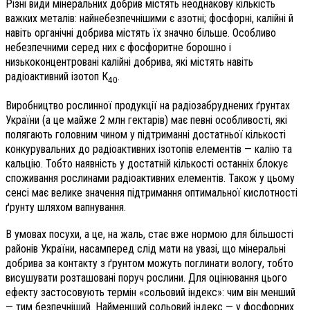
Різні види мінеральних добрив містять неоднакову кількість
важких металів: найнебезпечнішими є азотні; фосфорні, калійні й
навіть органічні добрива містять їх значно більше. Особливо
небезпечними серед них є фосфоритне борошно і
низькоконцентровані калійні добрива, які містять навіть
радіоактивний ізотоп К
.
40
Виробництво рослинної продукції на радіозабруднених ґрунтах
України (а це майже 2 млн гектарів) має певні особливості, які
полягають головним чином у підтриманні достатньої кількості
конкурувальних до радіоактивних ізотопів елементів — калію та
кальцію. Тобто наявність у достатній кількості останніх блокує
споживання рослинами радіоактивних елементів. Також у цьому
сенсі має велике значення підтримання оптимальної кислотності
ґрунту шляхом вапнування.
В умовах посухи, а це, на жаль, стає вже нормою для більшості
районів України, насамперед слід мати на увазі, що мінеральні
добрива за контакту з ґрунтом можуть поглинати вологу, тобто
висушувати розташовані поруч рослини. Для оцінювання цього
ефекту застосовують термін «сольовий індекс»: чим він менший
— тим безпечніший. Найменший сольовий індекс — у фосфорних