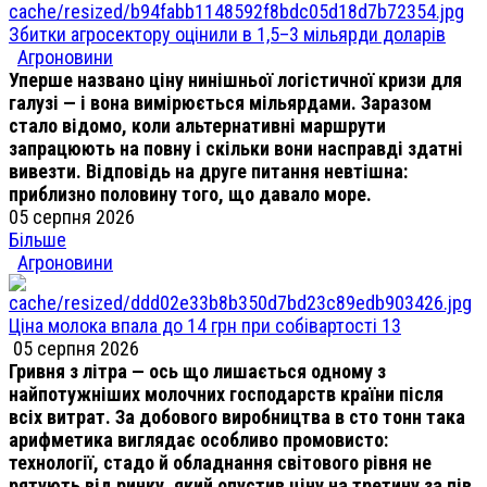
Збитки агросектору оцінили в 1,5–3 мільярди доларів
Агроновини
Уперше названо ціну нинішньої логістичної кризи для
галузі — і вона вимірюється мільярдами. Заразом
стало відомо, коли альтернативні маршрути
запрацюють на повну і скільки вони насправді здатні
вивезти. Відповідь на друге питання невтішна:
приблизно половину того, що давало море.
05 серпня 2026
Більше
Агроновини
Ціна молока впала до 14 грн при собівартості 13
05 серпня 2026
Гривня з літра — ось що лишається одному з
найпотужніших молочних господарств країни після
всіх витрат. За добового виробництва в сто тонн така
арифметика виглядає особливо промовисто:
технології, стадо й обладнання світового рівня не
рятують від ринку, який опустив ціну на третину за пів