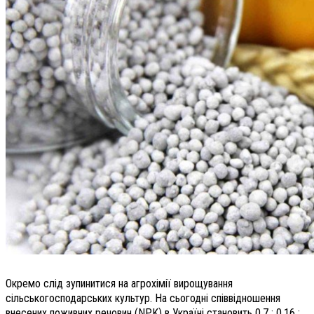
Окремо слід зупинитися на агрохімії вирощування
сільськогосподарських культур. На сьогодні співвідношення
внесених поживних речовин (NPK) в Україні становить 0,7 : 0,16 :