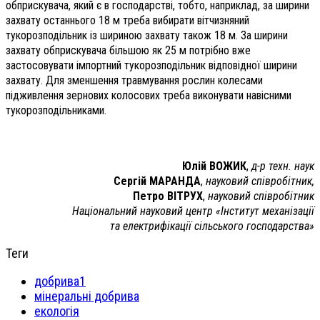
обприскувача, який є в господарстві, тобто, наприклад, за ширини
захвату останнього 18 м треба вибирати вітчизняний
тукорозподільник із шириною захвату також 18 м. За ширини
захвату обприскувача більшою як 25 м потрібно вже
застосовувати імпортний тукорозподільник відповідної ширини
захвату. Для зменшення травмування рослин колесами
підживлення зернових колосових треба виконувати навісними
тукорозподільниками.
Юлій ВОЖИК
,
д-р техн. наук
Сергій МАРАНДА
,
науковий співробітник,
Петро ВІТРУХ
,
науковий співробітник
Національний науковий центр
«Інститут механізації
та електрифікації сільського господарства»
Теги
добрива1
мінеральні добрива
екологія