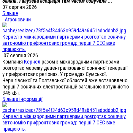
банків. Галузева асоціація тим часом озвучила ...
07 серпня 2026
Більше
Агроновини
Кернел з міжнародними партнерами розгортає сонячну
автономію прифронтових громад: перші 7 СЕС вже
працюють.
07 серпня 2026
Компанія
Кернел
разом з міжнародними партнерами
розгортає мережу децентралізованої сонячної генерації
у прифронтових регіонах. У громадах Сумської,
Чернігівської та Полтавської областей вже встановлено
перші 7 сонячних електростанцій загальною потужністю
345 кВт.
Більше інформації
Кернел з міжнародними партнерами розгортає сонячну
автономію прифронтових громад: перші 7 СЕС вже
працюють.