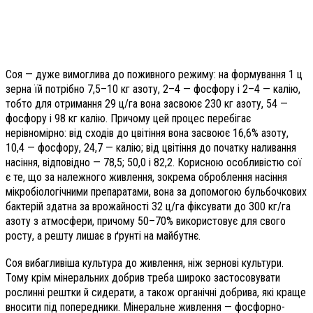
Соя — дуже вимоглива до поживного режиму: на формування 1 ц
зерна їй потрібно 7,5–10 кг азоту, 2–4 — фосфору і 2–4 — калію,
тобто для отримання 29 ц/га вона засвоює 230 кг азоту, 54 —
фосфору і 98 кг калію. Причому цей процес перебігає
нерівномірно: від сходів до цвітіння вона засвоює 16,6% азоту,
10,4 — фосфору, 24,7 — калію; від цвітіння до початку наливання
насіння, відповідно — 78,5; 50,0 і 82,2. Корисною особливістю сої
є те, що за належного живлення, зокрема оброблення насіння
мікробіологічними препаратами, вона за допомогою бульбочкових
бактерій здатна за врожайності 32 ц/га фіксувати до 300 кг/га
азоту з атмосфери, причому 50–70% використовує для свого
росту, а решту лишає в ґрунті на майбутнє.
Соя вибагливіша культура до живлення, ніж зернові культури.
Тому крім мінеральних добрив треба широко застосовувати
рослинні рештки й сидерати, а також органічні добрива, які краще
вносити під попередники. Мінеральне живлення — фосфорно-