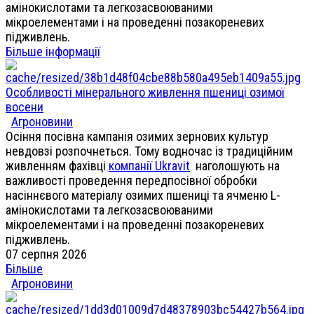
амінокислотами та легкозасвоюваними
мікроелементами і на проведенні позакореневих
підживлень.
Більше інформації
Особливості мінерального живлення пшениці озимої
восени
Агроновини
Осіння посівна кампанія озимих зернових культур
невдовзі розпочнеться. Тому водночас із традиційним
живленням фахівці
компанії Ukravit
наголошують на
важливості проведення передпосівної обробки
насіннєвого матеріалу озимих пшениці та ячменю L-
амінокислотами та легкозасвоюваними
мікроелементами і на проведенні позакореневих
підживлень.
07 серпня 2026
Більше
Агроновини