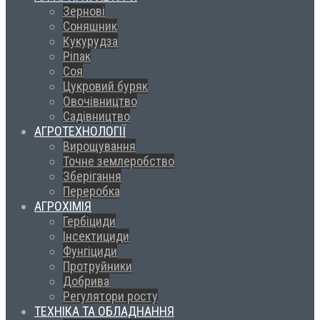
Зернові
Соняшник
Кукурудза
Ріпак
Соя
Цукровий буряк
Овочівництво
Садівництво
АГРОТЕХНОЛОГІЇ
Вирощування
Точне землеробство
Зберігання
Переробка
АГРОХІМІЯ
Гербіциди
Інсектициди
Фунгіциди
Протруйники
Добрива
Регулятори росту
ТЕХНІКА ТА ОБЛАДНАННЯ