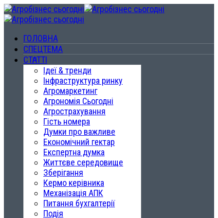
ГОЛОВНА
СПЕЦТЕМА
СТАТТІ
Ідеї & тренди
Інфраструктура ринку
Агромаркетинг
Агрономія Сьогодні
Агрострахування
Гість номера
Думки про важливе
Економічний гектар
Експертна думка
Життєве середовище
Зберігання
Кермо керівника
Механізація АПК
Питання бухгалтерії
Подія