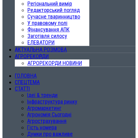
Регіональний вимір
Редакторський погляд
Сучасне тваринництво
У правовому полі
Фінансування АПК
Заготівля силосу
ЕЛЕВАТОРИ
АКТУАЛЬНА РОЗМОВА
АГРОРЕКОРДИ
АГРОРЕКОРДИ НОВИНИ
ГОЛОВНА
СПЕЦТЕМА
СТАТТІ
Ідеї & тренди
Інфраструктура ринку
Агромаркетинг
Агрономія Сьогодні
Агрострахування
Гість номера
Думки про важливе