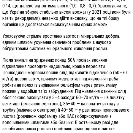
0,14, що далеко від оптимального (1,0 : 0,8 : 0,7). Ураховуючи те,
що Україна збирає стабільно високі врожаї (у 2021 році вони були
навіть рекордними), неважко дійти висновку, що на тлі браку
органіки це досягається виснажуванням орних земель.
Ураховуючи стрімке зростання вартості мінеральних добрив,
єдиним шляхом усунення означеної проблеми є науково
обґрунтована система мінерального живлення рослин.
Після зимівлі на зріджених понад 50% посівах весняне
підживлення проводити недоцільно, краще пересіяти.
Пошкоджені морозом посіви слід підживити підсиленою (60–70
кг/га) дозою азоту, причому мерзлоталі підживлення треба
робити на полях із вирівняним рельєфом через ризик змиву
поживи у водойми та їх забруднення. Підживлення озимини слід
обов’язково виконувати у 3–4 заходи: 60–70 кг/га — на початку
вегетації (аміачною селітрою); 35–40 — на початку виходу в
трубку (аміачною селітрою) й 40–50 — у разі появи прапорцевого
листка (розчином карбаміду або КАС) обприскувачами з
волочильними шлангами або без них. В останньому разі для
запобігання опіків рослин і особливо прапорцевого листка