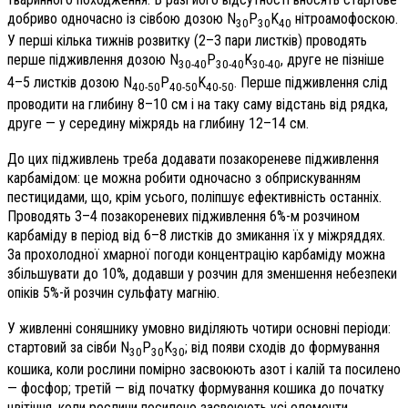
добриво одночасно із сівбою дозою N
P
K
нітроамофоскою.
30
30
40
У перші кілька тижнів розвитку (2–3 пари листків) проводять
перше підживлення дозою N
P
K
, друге не пізніше
30-40
30-40
30-40
4–5 листків дозою N
P
K
. Перше підживлення слід
40-50
40-50
40-50
проводити на глибину 8–10 см і на таку саму відстань від рядка,
друге — у середину міжрядь на глибину 12–14 см.
До цих підживлень треба додавати позакореневе підживлення
карбамідом: це можна робити одночасно з обприскуванням
пестицидами, що, крім усього, поліпшує ефективність останніх.
Проводять 3–4 позакореневих підживлення 6%-м розчином
карбаміду в період від 6–8 листків до змикання їх у міжряддях.
За прохолодної хмарної погоди концентрацію карбаміду можна
збільшувати до 10%, додавши у розчин для зменшення небезпеки
опіків 5%-й розчин сульфату магнію.
У живленні соняшнику умовно виділяють чотири основні періоди:
стартовий за сівби N
P
K
; від появи сходів до формування
30
30
30
кошика, коли рослини помірно засвоюють азот і калій та посилено
— фосфор; третій — від початку формування кошика до початку
цвітіння, коли рослини посилено засвоюють усі елементи