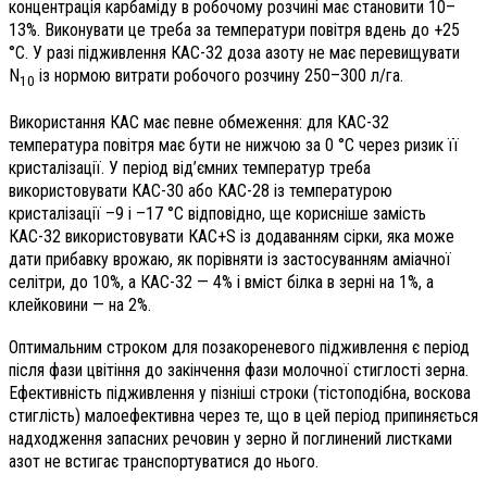
концентрація карбаміду в робочому розчині має становити 10–
13%. Виконувати це треба за температури повітря вдень до +25
°С. У разі підживлення КАС-32 доза азоту не має перевищувати
N
із нормою витрати робочого розчину 250–300 л/га.
10
Використання КАС має певне обмеження: для КАС-32
температура повітря має бути не нижчою за 0 °С через ризик її
кристалізації. У період від’ємних температур треба
використовувати КАС-30 або КАС-28 із температурою
кристалізації –9 і –17 °С відповідно, ще корисніше замість
КАС-32 використовувати КАС+S із додаванням сірки, яка може
дати прибавку врожаю, як порівняти із застосуванням аміачної
селітри, до 10%, а КАС-32 — 4% і вміст білка в зерні на 1%, а
клейковини — на 2%.
Оптимальним строком для позакореневого підживлення є період
після фази цвітіння до закінчення фази молочної стиглості зерна.
Ефективність підживлення у пізніші строки (тістоподібна, воскова
стиглість) малоефективна через те, що в цей період припиняється
надходження запасних речовин у зерно й поглинений листками
азот не встигає транспортуватися до нього.