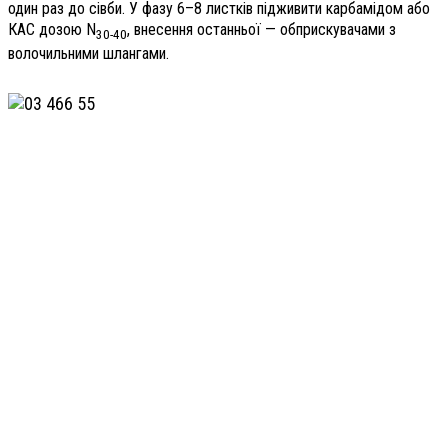
один раз до сівби. У фазу 6–8 листків підживити карбамідом або
КАС дозою N
, внесення останньої — обприскувачами з
30-40
волочильними шлангами.