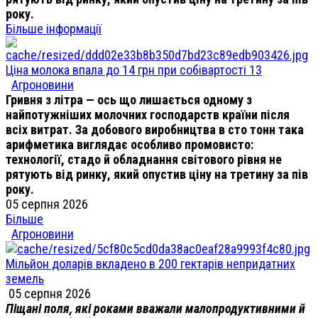
року.
Більше інформації
Ціна молока впала до 14 грн при собівартості 13
Агроновини
Гривня з літра — ось що лишається одному з
найпотужніших молочних господарств країни після
всіх витрат. За добового виробництва в сто тонн така
арифметика виглядає особливо промовисто:
технології, стадо й обладнання світового рівня не
рятують від ринку, який опустив ціну на третину за пів
року.
05 серпня 2026
Більше
Агроновини
Мільйон доларів вкладено в 200 гектарів непридатних
земель
05 серпня 2026
Піщані поля, які роками вважали малопродуктивними й