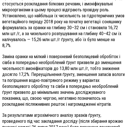
стосується розкладання білкових речовин, і амоніфікувальні
мікроорганізми в цьому процесі відіграють провідну роль.
Установлено, що найбільша їх чисельність за гідротермічних умов
вегетаційного періоду 2018 року на початку вегетації соняшнику
формувалась за оранки на глибину 30–32 см і становила 16,72
млн шт./г, а за чизельного розпушування на глибину 40–42 см їх
налічувалось — 15,26 млн шт./г ґрунту, або їх було менше на
8,7%.
Заміна оранки на мілкий і поверхневий безполицевий обробіток і
сівба в попередньо необроблений ґрунт призвели до зменшення
чисельності амоніфікаторів до 13,80 млн шт./г, тобто зниження
досягло 17,2%. Переущільнення ґрунту, зменшення запасів вологи
та погіршення водно-повітряного режиму у варіантах
безполицевого обробітку та сівби в попередньо необроблений
ґрунт призвело до мінімальних значень досліджуваного
показника, що, своєю чергою, негативно позначилось на
розкладанні післяжнивних решток і нагромадженні нітратів.
За результатами агрохімічного аналізу зразків ґрунту,
проведеного під час закладання досліду (після збирання врожаю