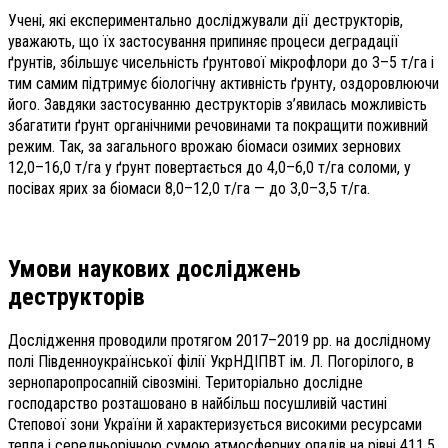
Учені, які експериментально досліджували дії деструкторів,
уважають, що їх застосування припиняє процеси деградації
ґрунтів, збільшує чисельність ґрунтової мікрофлори до 3–5 т/га і
тим самим підтримує біологічну активність ґрунту, оздоровлюючи
його. Завдяки застосуванню деструкторів з’явилась можливість
збагатити ґрунт органічними речовинами та покращити поживний
режим. Так, за загального врожаю біомаси озимих зернових
12,0–16,0 т/га у ґрунт повертається до 4,0–6,0 т/га соломи, у
посівах ярих за біомаси 8,0–12,0 т/га — до 3,0–3,5 т/га.
Умови наукових досліджень
деструкторів
Дослідження проводили протягом 2017–2019 рр. на дослідному
полі Південноукраїнської філії УкрНДІПВТ ім. Л. Погорілого, в
зернопаропросапній сівозміні. Територіально дослідне
господарство розташовано в найбільш посушливій частині
Степової зони України й характеризується високими ресурсами
тепла і середньорічною сумою атмосферних опадів на рівні 411,5