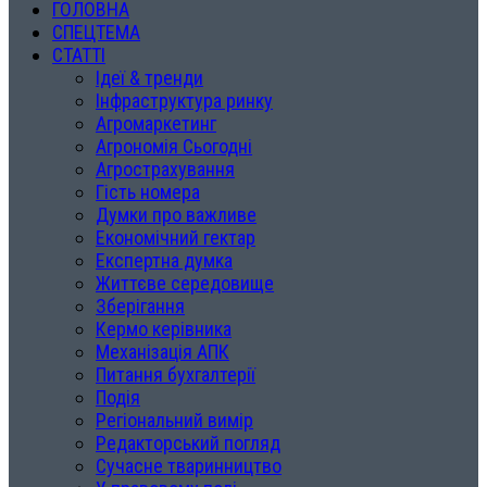
ГОЛОВНА
СПЕЦТЕМА
СТАТТІ
Ідеї & тренди
Інфраструктура ринку
Агромаркетинг
Агрономія Сьогодні
Агрострахування
Гість номера
Думки про важливе
Економічний гектар
Експертна думка
Життєве середовище
Зберігання
Кермо керівника
Механізація АПК
Питання бухгалтерії
Подія
Регіональний вимір
Редакторський погляд
Сучасне тваринництво