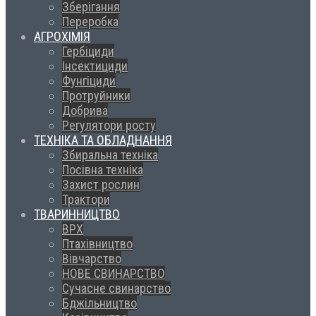
Зберігання
Переробка
АГРОХІМІЯ
Гербіциди
Інсектициди
Фунгіциди
Протруйники
Добрива
Регулятори росту
ТЕХНІКА ТА ОБЛАДНАННЯ
Збиральна техніка
Посівна техніка
Захист рослин
Трактори
ТВАРИННИЦТВО
ВРХ
Птахівництво
Вівчарство
НОВЕ СВИНАРСТВО
Сучасне свинарство
Бджільництво