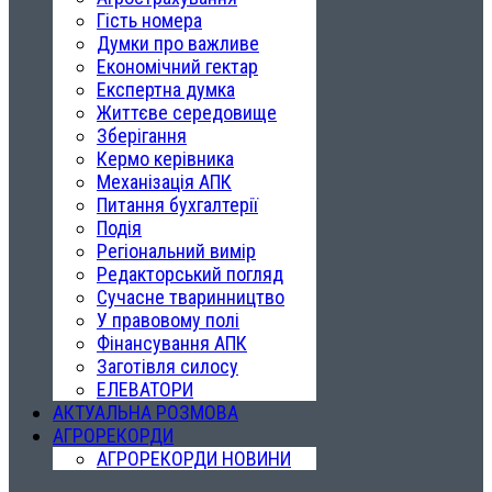
Гість номера
Думки про важливе
Економічний гектар
Експертна думка
Життєве середовище
Зберігання
Кермо керівника
Механізація АПК
Питання бухгалтерії
Подія
Регіональний вимір
Редакторський погляд
Сучасне тваринництво
У правовому полі
Фінансування АПК
Заготівля силосу
ЕЛЕВАТОРИ
АКТУАЛЬНА РОЗМОВА
АГРОРЕКОРДИ
АГРОРЕКОРДИ НОВИНИ