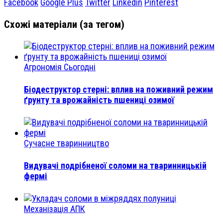
Facebook
Google Plus
Twitter
Linkedin
Pinterest
Схожі матеріали (за тегом)
Агрономія Сьогодні
Біодеструктор стерні: вплив на поживний режим
ґрунту та врожайність пшениці озимої
Сучасне тваринництво
Видувачі подрібненої соломи на тваринницькій
фермі
Механізація АПК