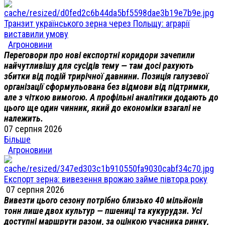
Транзит українського зерна через Польщу: аграрії
виставили умову
Агроновини
Переговори про нові експортні коридори зачепили
найчутливішу для сусідів тему — там досі рахують
збитки від подій трирічної давнини. Позиція галузевої
організації сформульована без відмови від підтримки,
але з чіткою вимогою. А профільні аналітики додають до
цього ще один чинник, який до економіки взагалі не
належить.
07 серпня 2026
Більше
Агроновини
Експорт зерна: вивезення врожаю займе півтора року
07 серпня 2026
Вивезти цього сезону потрібно близько 40 мільйонів
тонн лише двох культур — пшениці та кукурудзи. Усі
доступні маршрути разом, за оцінкою учасника ринку,