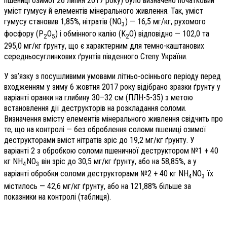
пшениці озимої 26 липня 2017 року) було визначено початковий
уміст гумусу й елементів мінерального живлення. Так, уміст
гумусу становив 1,85%, нітратів (NO
) — 16,5 мг/кг, рухомого
3
фосфору (P
O
) і обмінного калію (K
O) відповідно — 102,0 та
2
5
2
295,0 мг/кг ґрунту, що є характерним для темно-каштанових
середньосуглинкових ґрунтів південного Степу України.
У зв’язку з посушливими умовами літньо-осіннього періоду перед
входженням у зиму 6 жовтня 2017 року відібрано зразки ґрунту у
варіанті оранки на глибину 30–32 см (ПЛН-5-35) з метою
встановлення дії деструкторів на розкладання соломи.
Визначення вмісту елементів мінерального живлення свідчить про
те, що на конт­ролі — без оброблення соломи пшениці озимої
деструкторами вміст нітратів зріс до 19,2 мг/кг ґрунту. У
варіанті 2 з обробкою соломи пшеничної деструктором №1 + 40
кг NH
NO
він зріс до 30,5 мг/кг ґрунту, або на 58,85%, а у
4
3
варіанті обробки соломи деструкторами №2 + 40 кг NH
NO
їх
4
3
містилось — 42,6 мг/кг ґрунту, або на 121,88% більше за
показники на контролі (таблиця).