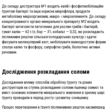
До складу деструктора №1 входять калій і фосфатмобілізаційні
ґрунтові бактерії та інша корисна мікрофлора, продукти
метаболізму мікроорганізмів, макро- і мікроелементи. До складу
концентрованого органо-мінерального препарату №2 входять
бактерії-антагоністи патогенних для рослин грибів і бактерій,
гумат калію — 62 г/л; бор — 31; кобальт — 0,32, які розкладають
післяжнивні рештки сільськогосподарських культур і здатні
фіксувати молекулярний азот, мобілізувати важкодоступні форми
сполук калію та фосфору, сапрофітні гриби, біологічно активні
речовини.
Дослідження розкладання соломи
Дослідження впливу способів обробітку ґрунту та різних
деструкторів на ступінь розкладання соломи пшениці озимої та
вміст основних елементів мінерального живлення в орному шарі
ґрунту проводили в період росту і розвитку соняшнику.
Процес перетворення в ґрунті післяжнивних решток насамперед