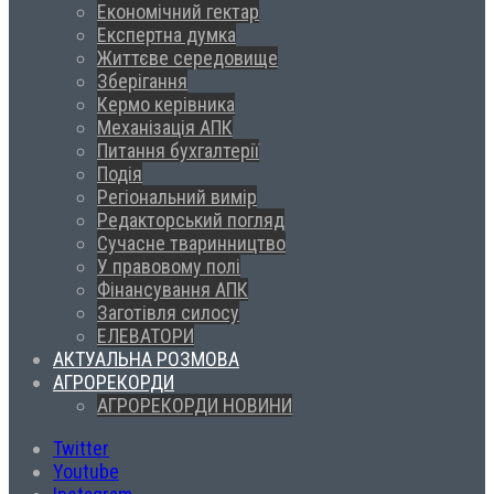
Економічний гектар
Експертна думка
Життєве середовище
Зберігання
Кермо керівника
Механізація АПК
Питання бухгалтерії
Подія
Регіональний вимір
Редакторський погляд
Сучасне тваринництво
У правовому полі
Фінансування АПК
Заготівля силосу
ЕЛЕВАТОРИ
АКТУАЛЬНА РОЗМОВА
АГРОРЕКОРДИ
АГРОРЕКОРДИ НОВИНИ
Twitter
Youtube