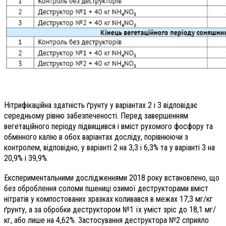
Нітрифікаційна здатність ґрунту у варіантах 2 і 3 відповідає
середньому рівню забезпеченості. Перед завершенням
вегетаційного періоду підвищився і вміст рухомого фосфору та
обмінного калію в обох варіантах досліду, порівнюючи з
контролем, відповідно, у варіанті 2 на 3,3 і 6,3% та у варіанті 3 на
20,9% і 39,9%.
Експериментальними дослідженнями 2018 року встановлено, що
без оброблення соломи пшениці озимої деструкторами вміст
нітратів у компостованих зразках коливався в межах 17,3 мг/кг
ґрунту, а за обробки деструктором №1 їх уміст зріс до 18,1 мг/
кг, або лише на 4,62%. Застосування деструктора №2 сприяло