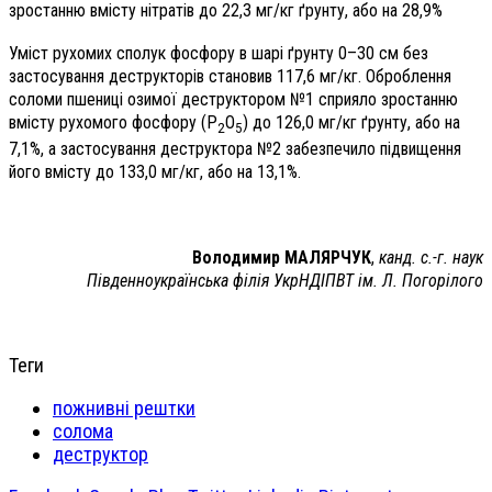
зростанню вмісту нітратів до 22,3 мг/кг ґрунту, або на 28,9%
Уміст рухомих сполук фосфору в шарі ґрунту 0–30 см без
застосування деструкторів становив 117,6 мг/кг. Оброб­лення
соломи пшениці озимої деструктором №1 сприяло зростанню
вмісту рухомого фосфору (Р
О
) до 126,0 мг/кг ґрунту, або на
2
5
7,1%, а застосування деструктора №2 забезпечило підвищення
його вмісту до 133,0 мг/кг, або на 13,1%.
Володимир МАЛЯРЧУК
,
канд. с.-г. наук
Південноукраїнська філія УкрНДІПВТ ім. Л. Погорілого
Теги
пожнивні рештки
солома
деструктор