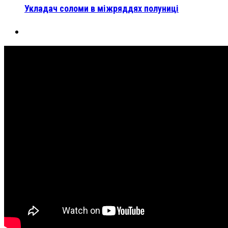
Укладач соломи в міжряддях полуниці