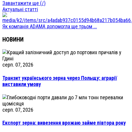
Завантажити ще (
/
)
Актуальні статті
Як компанія ADAMA допомогла ще трьом ...
НОВИНИ
серп. 07, 2026
Транзит українського зерна через Польщу: аграрії
виставили умову
серп. 07, 2026
Експорт зерна: вивезення врожаю займе півтора року