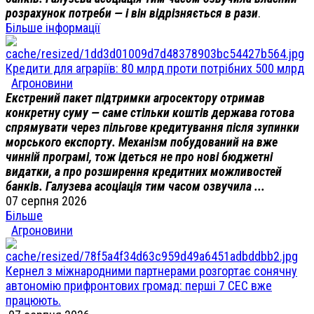
розрахунок потреби — і він відрізняється в рази
.
Більше інформації
Кредити для аграріїв: 80 млрд проти потрібних 500 млрд
Агроновини
Екстрений пакет підтримки агросектору отримав
конкретну суму — саме стільки коштів держава готова
спрямувати через пільгове кредитування після зупинки
морського експорту. Механізм побудований на вже
чинній програмі, тож ідеться не про нові бюджетні
видатки, а про розширення кредитних можливостей
банків. Галузева асоціація тим часом озвучила ...
07 серпня 2026
Більше
Агроновини
Кернел з міжнародними партнерами розгортає сонячну
автономію прифронтових громад: перші 7 СЕС вже
працюють.