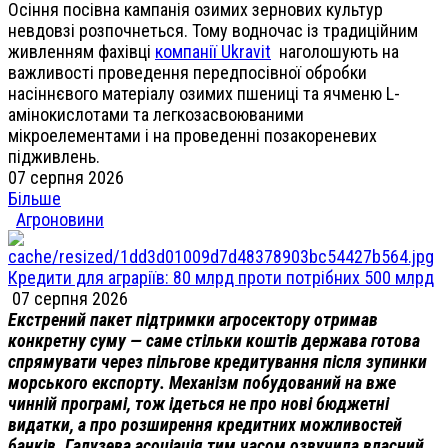
Осіння посівна кампанія озимих зернових культур
невдовзі розпочнеться. Тому водночас із традиційним
живленням фахівці
компанії Ukravit
наголошують на
важливості проведення передпосівної обробки
насіннєвого матеріалу озимих пшениці та ячменю L-
амінокислотами та легкозасвоюваними
мікроелементами і на проведенні позакореневих
підживлень.
07 серпня 2026
Більше
Агроновини
Кредити для аграріїв: 80 млрд проти потрібних 500 млрд
07 серпня 2026
Екстрений пакет підтримки агросектору отримав
конкретну суму — саме стільки коштів держава готова
спрямувати через пільгове кредитування після зупинки
морського експорту. Механізм побудований на вже
чинній програмі, тож ідеться не про нові бюджетні
видатки, а про розширення кредитних можливостей
банків. Галузева асоціація тим часом озвучила власний