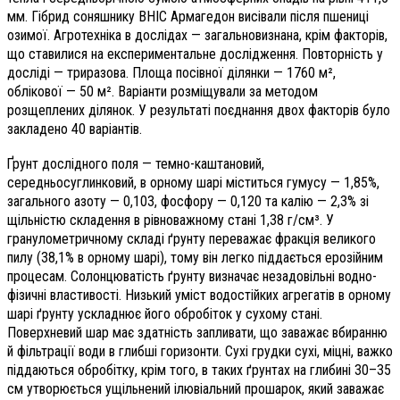
мм. Гібрид соняшнику ВНІС Армагедон висівали після пшениці
озимої. Агротехніка в дослідах — загальновизнана, крім факторів,
що ставилися на експериментальне дослідження. Повторність у
досліді — триразова. Площа посівної ділянки — 1760 м²,
облікової — 50 м². Варіанти розміщували за методом
розщеплених ділянок. У результаті поєднання двох факторів було
закладено 40 варіантів.
Ґрунт дослідного поля — темно-каштановий,
середньосуглинковий, в орному шарі міститься гумусу — 1,85%,
загального азоту — 0,103, фосфору — 0,120 та калію — 2,3% зі
щільністю складення в рівноважному стані 1,38 г/см³. У
гранулометричному складі ґрунту переважає фракція великого
пилу (38,1% в орному шарі), тому він легко піддається ерозійним
процесам. Солонцюватість ґрунту визначає незадовільні водно-
фізичні властивості. Низький уміст водостійких агрегатів в орному
шарі ґрунту ускладнює його обробіток у сухому стані.
Поверхневий шар має здатність запливати, що заважає вбиранню
й фільтрації води в глибші горизонти. Сухі грудки сухі, міцні, важко
піддаються обробітку, крім того, в таких ґрунтах на глибині 30–35
см утворюється ущільнений ілювіальний прошарок, який заважає