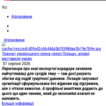
Усі
Агроновини
Агроновини
Транзит українського зерна через Польщу: аграрії
виставили умову
07 серпня 2026
Переговори про нові експортні коридори зачепили
найчутливішу для сусідів тему — там досі рахують
збитки від подій трирічної давнини. Позиція галузевої
організації сформульована без відмови від підтримки,
але з чіткою вимогою. А профільні аналітики додають до
цього ще один чинник, який до економіки взагалі не
належить.
Більше інформації