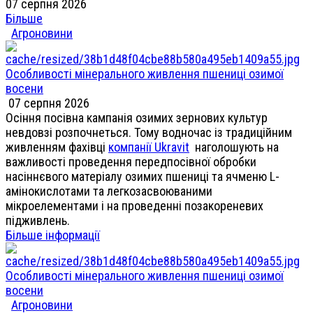
07 серпня 2026
Більше
Агроновини
Особливості мінерального живлення пшениці озимої
восени
07 серпня 2026
Осіння посівна кампанія озимих зернових культур
невдовзі розпочнеться. Тому водночас із традиційним
живленням фахівці
компанії Ukravit
наголошують на
важливості проведення передпосівної обробки
насіннєвого матеріалу озимих пшениці та ячменю L-
амінокислотами та легкозасвоюваними
мікроелементами і на проведенні позакореневих
підживлень.
Більше інформації
Особливості мінерального живлення пшениці озимої
восени
Агроновини