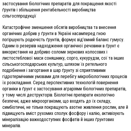
застосування біологічних препаратів для покращення якості
ґрунтів і збільшення рентабельності виробництва
сільгосппродукції
Катастрофічне зменшення обсягів виробництва та внесення
органічних добрив у ґрунти в Україні насамперед гною
погіршують родючість ґрунтів, формує від’ємний баланс гумусу.
Одним із резервів надходження органічної речовини в ґрунт є
використання на добриво соломи зернових колосових і
листостеблової маси соняшнику, сорго, кукурудзи, сої та інших
сільськогосподарських культур, шляхом їх ретельного
подрібнення і загортання в шар ґрунту зі сприятливими
гідротермічними умовами для перебігу мікробіологічних процесів
їх розкладання. Серед перспективних технологій повернення
органіки в ґрунт є застосування аграріями біологічних препаратів,
у тому числі деструкторів. Біологічні препарати екологічно
безпечні, адже мікроорганізми, що входять до їх складу,
симбіотичні, не тільки покращують азотне живлення рослин, але й
підвищують вміст рухомих сполук фосфору і калію, активізують
мінералізацію важкодоступних фосфатів й інших ґрунтових
мінералів.