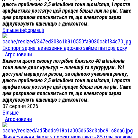
дають приблизно 2,5 мільйона тонн щомісяця, і проста
арифметика розтягує цей процес більш ніж на рік. Саме
цим розривом пояснюється те, що елеватори зараз
відкуповують пшеницю з дисконтом.
Більше інформації
Експорт зерна: вивезення врожаю займе півтора року
Агроновини
Вивезти цього сезону потрібно близько 40 мільйонів
тонн лише двох культур — пшениці та кукурудзи. Усі
доступні маршрути разом, за оцінкою учасника ринку,
дають приблизно 2,5 мільйона тонн щомісяця, і проста
арифметика розтягує цей процес більш ніж на рік. Саме
цим розривом пояснюється те, що елеватори зараз
відкуповують пшеницю з дисконтом.
07 серпня 2026
Більше
Агроновини
Фінансування ферм: у проєкт вкладають 85 млн доларів