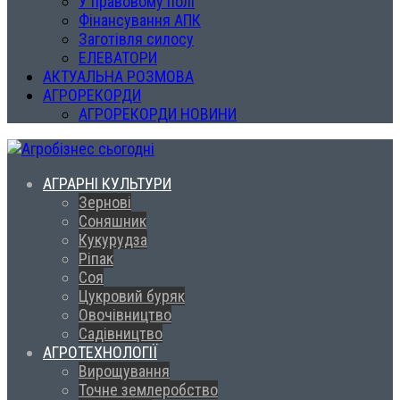
У правовому полі
Фінансування АПК
Заготівля силосу
ЕЛЕВАТОРИ
АКТУАЛЬНА РОЗМОВА
АГРОРЕКОРДИ
АГРОРЕКОРДИ НОВИНИ
АГРАРНІ КУЛЬТУРИ
Зернові
Соняшник
Кукурудза
Ріпак
Соя
Цукровий буряк
Овочівництво
Садівництво
АГРОТЕХНОЛОГІЇ
Вирощування
Точне землеробство