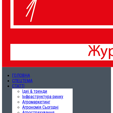
ГОЛОВНА
СПЕЦТЕМА
СТАТТІ
Ідеї & тренди
Інфраструктура ринку
Агромаркетинг
Агрономія Сьогодні
Агрострахування