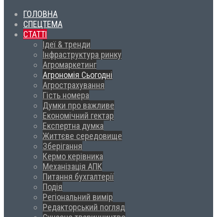
ГОЛОВНА
СПЕЦТЕМА
СТАТТІ
Ідеї & тренди
Інфраструктура ринку
Агромаркетинг
Агрономія Сьогодні
Агрострахування
Гість номера
Думки про важливе
Економічний гектар
Експертна думка
Життєве середовище
Зберігання
Кермо керівника
Механізація АПК
Питання бухгалтерії
Подія
Регіональний вимір
Редакторський погляд