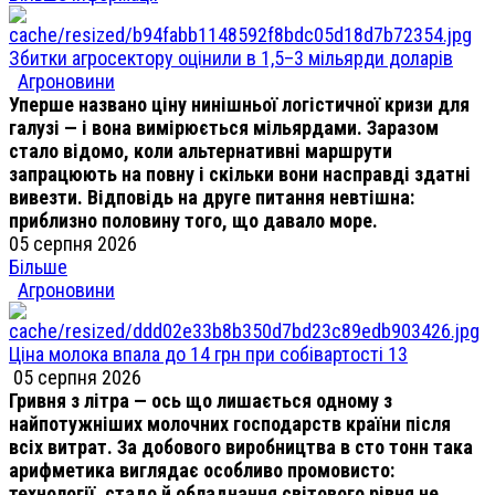
Збитки агросектору оцінили в 1,5–3 мільярди доларів
Агроновини
Уперше названо ціну нинішньої логістичної кризи для
галузі — і вона вимірюється мільярдами. Заразом
стало відомо, коли альтернативні маршрути
запрацюють на повну і скільки вони насправді здатні
вивезти. Відповідь на друге питання невтішна:
приблизно половину того, що давало море.
05 серпня 2026
Більше
Агроновини
Ціна молока впала до 14 грн при собівартості 13
05 серпня 2026
Гривня з літра — ось що лишається одному з
найпотужніших молочних господарств країни після
всіх витрат. За добового виробництва в сто тонн така
арифметика виглядає особливо промовисто:
технології, стадо й обладнання світового рівня не