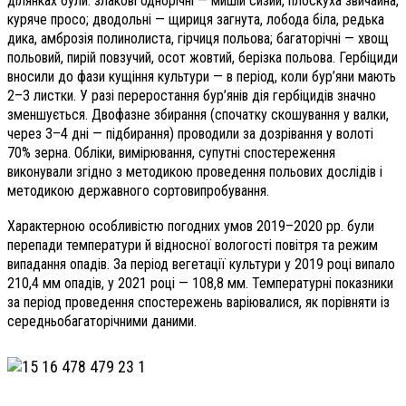
ділянках були: злакові однорічні — мишій сизий, плоскуха звичайна,
куряче просо; дводольні — щириця загнута, лобода біла, редька
дика, амброзія полинолиста, гірчиця польова; багаторічні — хвощ
польовий, пирій повзучий, осот жовтий, берізка польова. Гербіциди
вносили до фази кущіння культури — в період, коли бур’яни мають
2–3 листки. У разі переростання бур’янів дія гербіцидів значно
зменшується. Двофазне збирання (спочатку скошування у валки,
через 3–4 дні — підбирання) проводили за дозрівання у волоті
70% зерна. Обліки, вимірювання, супутні спостереження
виконували згідно з методикою проведення польових дослідів і
методикою державного сортовипробування.
Характерною особливістю погодних умов 2019–2020 рр. були
перепади температури й відносної вологості повітря та режим
випадання опадів. За період вегетації культури у 2019 році випало
210,4 мм опадів, у 2021 році — 108,8 мм. Температурні показники
за період проведення спостережень варіювалися, як порівняти із
середньобагаторічними даними.