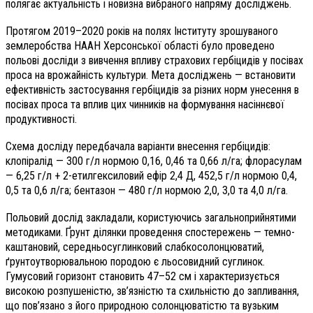
полягає актуальність і новизна вибраного напряму досліджень.
Протягом 2019–2020 років на полях Інституту зрошуваного
землеробства НААН Херсонської області було проведено
польові досліди з вивчення впливу страхових гербіцидів у посівах
проса на врожайність культури. Мета досліджень — встановити
ефективність застосування гербіцидів за різних норм унесення в
посівах проса та вплив цих чинників на формування насіннєвої
продуктивності.
Схема досліду передбачала варіанти внесення гербіцидів:
клопіралід — 300 г/л нормою 0,16, 0,46 та 0,66 л/га; флорасулам
— 6,25 г/л + 2-етилгексиловий ефір 2,4 Д, 452,5 г/л нормою 0,4,
0,5 та 0,6 л/га; бентазон — 480 г/л нормою 2,0, 3,0 та
4,0 л/га.
Польовий дослід закладали, користуючись загальноприйнятими
методиками. Ґрунт ділянки проведення спостережень — темно-
каштановий, середньосуглинковий слабкосолонцюватий,
ґрунтоутворювальною породою є льосовидний суглинок.
Гумусовий горизонт становить 47–52 см і характеризується
високою розпушеністю, зв’язністю та схильністю до запливання,
що пов’язано з його природною солонцюватістю та вузьким