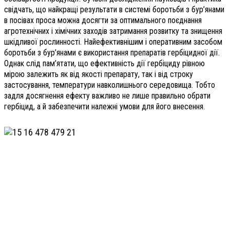
свідчать, що найкращі результати в системі боротьби з бур’янами
в посівах проса можна досягти за оптимального поєднання
агротехнічних і хімічних заходів затримання розвитку та знищення
шкідливої рослинності. Найефективнішим і оперативним засобом
боротьби з бур’янами є використання препаратів гербіцидної дії.
Однак слід пам’ятати, що ефективність дії гербіциду рівною
мірою залежить як від якості препарату, так і від строку
застосування, температури навколишнього середовища. Тобто
задля досягнення ефекту важливо не лише правильно обрати
гербіцид, а й забезпечити належні умови для його внесення.