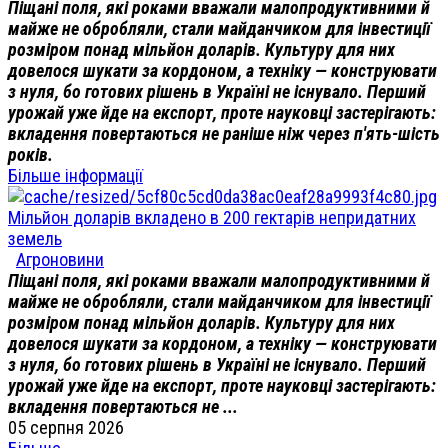
Піщані поля, які роками вважали малопродуктивними й
майже не обробляли, стали майданчиком для інвестиції
розміром понад мільйон доларів. Культуру для них
довелося шукати за кордоном, а техніку — конструювати
з нуля, бо готових рішень в Україні не існувало. Перший
урожай уже йде на експорт, проте науковці застерігають:
вкладення повертаються не раніше ніж через п'ять-шість
років.
Більше інформації
Мільйон доларів вкладено в 200 гектарів непридатних
земель
Агроновини
Піщані поля, які роками вважали малопродуктивними й
майже не обробляли, стали майданчиком для інвестиції
розміром понад мільйон доларів. Культуру для них
довелося шукати за кордоном, а техніку — конструювати
з нуля, бо готових рішень в Україні не існувало. Перший
урожай уже йде на експорт, проте науковці застерігають:
вкладення повертаються не ...
05 серпня 2026