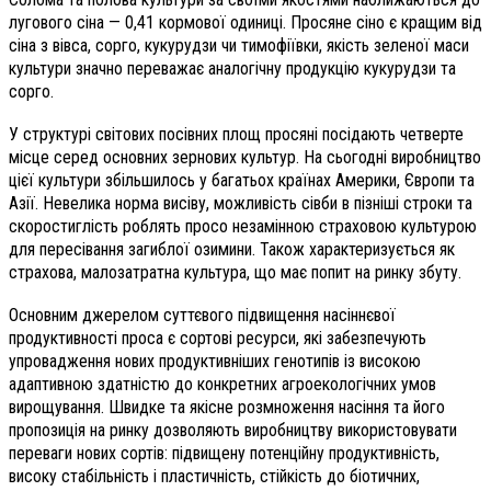
лугового сіна — 0,41 кормової одиниці. Просяне сіно є кращим від
сіна з вівса, сорго, кукурудзи чи тимофіївки, якість зеленої маси
культури значно переважає аналогічну продукцію кукурудзи та
сорго.
У структурі світових посівних площ просяні посідають четверте
місце серед основних зернових культур. На сьогодні виробництво
цієї культури збільшилось у багатьох країнах Америки, Європи та
Азії. Невелика норма висіву, можливість сівби в пізніші строки та
скоростиглість роблять просо незамінною страховою культурою
для пересівання загиблої озимини. Також характеризується як
страхова, малозатратна культура, що має попит на ринку збуту.
Основним джерелом суттєвого підвищення насіннєвої
продуктивності проса є сортові ресурси, які забезпечують
упровадження нових продуктивніших генотипів із високою
адаптивною здатністю до конкретних агроекологічних умов
вирощування. Швидке та якісне розмноження насіння та його
пропозиція на ринку дозволяють виробництву використовувати
переваги нових сортів: підвищену потенційну продуктивність,
високу стабільність і пластичність, стійкість до біотичних,