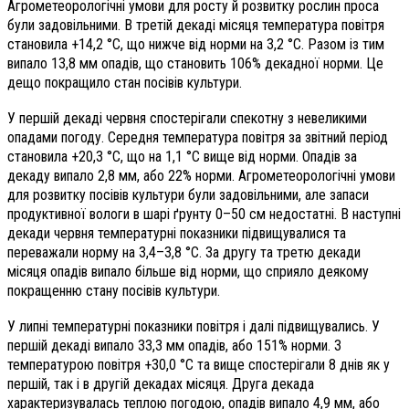
Агрометеорологічні умови для росту й розвитку рослин проса
були задовільними. В третій декаді місяця температура повітря
становила +14,2 °С, що нижче від норми на 3,2 °С. Разом із тим
випало 13,8 мм опадів, що становить 106% декадної норми. Це
дещо покращило стан посівів культури.
У першій декаді червня спостерігали спекотну з невеликими
опадами погоду. Середня температура повітря за звітний період
становила +20,3 °С, що на 1,1 °С вище від норми. Опадів за
декаду випало 2,8 мм, або 22% норми. Агрометеорологічні умови
для розвитку посівів культури були задовільними, але запаси
продуктивної вологи в шарі ґрунту 0–50 см недостатні. В наступні
декади червня температурні показники підвищувалися та
переважали норму на 3,4–3,8 °С. За другу та третю декади
місяця опадів випало більше від норми, що сприяло деякому
покращенню стану посівів культури.
У липні температурні показники повітря і далі підвищувались. У
першій декаді випало 33,3 мм опадів, або 151% норми. З
температурою повітря
+30,0 °С та вище спостерігали 8 днів як у
першій, так і в другій декадах місяця. Друга декада
характеризувалась теплою погодою, опадів випало 4,9 мм, або