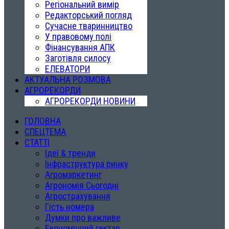
Регіональний вимір
Редакторський погляд
Сучасне тваринництво
У правовому полі
Фінансування АПК
Заготівля силосу
ЕЛЕВАТОРИ
АКТУАЛЬНА РОЗМОВА
АГРОРЕКОРДИ
АГРОРЕКОРДИ НОВИНИ
ГОЛОВНА
СПЕЦТЕМА
СТАТТІ
Ідеї & тренди
Інфраструктура ринку
Агромаркетинг
Агрономія Сьогодні
Агрострахування
Гість номера
Думки про важливе
Економічний гектар