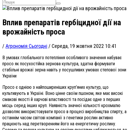
Вплив препаратів гербіцидної дії на
врожайність проса
/
Агрономія Сьогодні
/
Середа, 19 жовтня 2022 10:41
В умовах глобального потепління особливого значення набуває
просо як посухостійка зернова культура, здатна формувати
с
таб
ільні врожаї зерна навіть у посушливих умовах степової зони
України
Просо є однією з найпоширеніших круп’яних культур, що
культивують в Україні. Воно цінне своїм пшоном, яке має високі
смакові якості й харчові властивості та посідає одне з перших
місць серед інших круп. Наявність значної кількості крохмалю
дозволяє використовувати просо в процесі виробництва спирту, а
останнім часом світові компанії з генетики рослин активно
працюють над перетворенням його на енергетичну рослину.
Солома та полова культури за своїми якостями наближаються до