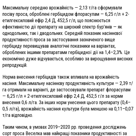
Максимальну середню врожайність — 2,13 т/га сформували
посіву проса, оброблені гербіцидом флорасулам — 6,25 г/л + 2-
етилгексиловий ефір 2,4 Д, 452,5 г/л, що пояснюється
ефективністю дії препарату на широкий спектр бур’янів — як
однодольних, так і дводольних. Середній показник насіннєвої
продуктивності проса за застосування зазначеного вище
гербіциду перевищував аналогічні показники на варіантах,
оброблених іншими препаратами гербіцидної дії на 1,4–2,3%. Це
економічно дуже відчувається, особливо за вирощування високих
репродукцій.
Норма внесення гербіцидів також впливала на врожайність
насіння. Максимальну насіннєву продуктивність культури — 2,39 т/
га отримали на варіанті, де застосовували препарат флорасулам
— 6,25 г/л + 2-етилгексиловий ефір 2,4 Д, 452,5 г/л за норми
внесення 0,6 л/га. За інших норм унесення цього препарату (0,4–
0,5 л/га), врожайність насіння культури була меншою на 0,11–0,07
т/га відповідно.
Таким чином, в умовах 2019–2020 рр. проведення досліджень
сорт проса Веселка мав найкращі показники продуктивності за