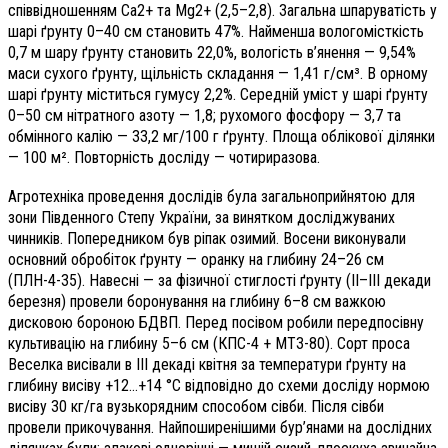
співвідношенням Са2+ та Мg2+ (2,5–2,8). Загальна шпаруватість у
шарі ґрунту 0–40 см становить 47%. Найменша вологомісткість
0,7 м шару ґрунту становить 22,0%, вологість в’янення — 9,54%
маси сухого ґрунту, щільність складання — 1,41 г/см³. В орному
шарі ґрунту міститься гумусу 2,2%. Середній уміст у шарі ґрунту
0–50 см нітратного азоту — 1,8; рухомого фосфору — 3,7 та
обмінного калію — 33,2 мг/100 г ґрунту. Площа облікової ділянки
—
100 м². Повторність досліду — чотириразова.
Агротехніка проведення дослідів була загальноприйнятою для
зони Південного Степу України, за винятком досліджуваних
чинників. Попередником був ріпак озимий. Восени виконували
основний обробіток ґрунту — оранку на глибину 24–26 см
(ПЛН-4-35). Навесні — за фізичної стиглості ґрунту (ІІ–ІІІ декади
березня) провели боронування на глибину 6–8 см важкою
дисковою бороною БДВП. Перед посівом робили передпосівну
культивацію на глибину 5–6 см (КПС-4 + МТЗ-80). Сорт проса
Веселка висівали в ІІІ декаді квітня за температури ґрунту на
глибину висіву +12…+14 °С відповідно до схеми досліду нормою
висіву 30 кг/га вузькорядним способом сівби. Після сівби
провели прикочування. Найпоширенішими бур’янами на дослідних