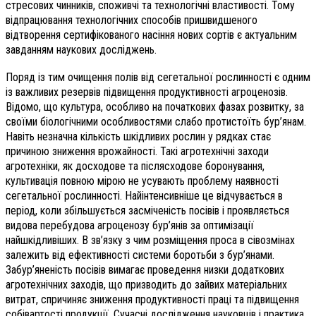
стресових чинників, споживчі та технологічні властивості. Тому
відпрацювання технологічних способів пришвидшеного
відтворення сертифікованого насіння нових сортів є актуальним
завданням наукових досліджень.
Поряд із тим очищення полів від сегетальної рослинності є одним
із важливих резервів підвищення продуктивності агроценозів.
Відомо, що культура, особливо на початкових фазах розвитку, за
своїми біологічними особливостями слабо протистоїть бур’янам.
Навіть незначна кількість шкідливих рослин у рядках стає
причиною зниження врожайності. Такі агротехнічні заходи
агротехніки, як досходове та післясходове боронування,
культивація повною мірою не усувають проблему наявності
сегетальної рослинності. Найінтенсивніше це відчувається в
період, коли збільшується засміченість посівів і проявляється
видова перебудова агроценозу бур’янів за оптимізації
найшкідливіших. В зв’язку з чим розміщення проса в сівозмінах
залежить від ефективності системи боротьби з бур’янами.
Забур’яненість посівів вимагає проведення низки додаткових
агротехнічних заходів, що призводить до зайвих матеріальних
витрат, спричиняє зниження продуктивності праці та підвищення
собівартості продукції. Сучасні дослідження науковців і практика