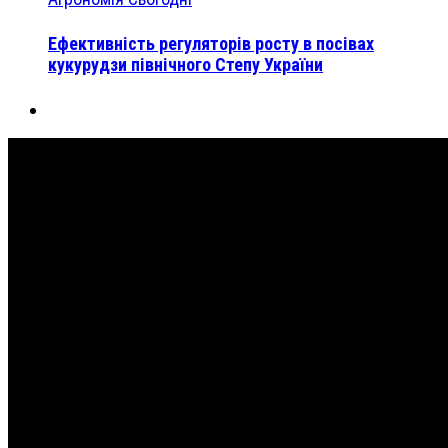
Ефективність регуляторів росту в посівах
кукурудзи північного Степу України