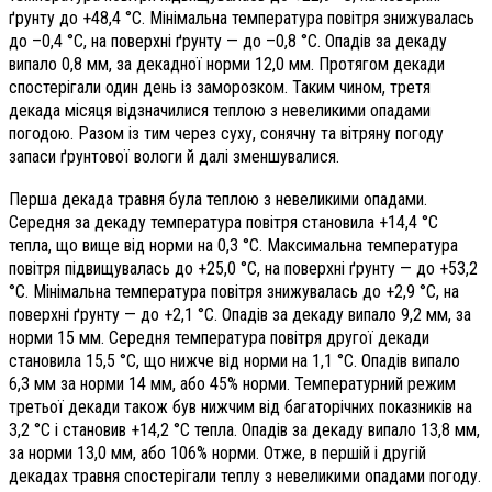
ґрунту до +48,4 °С. Мінімальна температура повітря знижувалась
до –0,4 °С, на поверхні ґрунту — до –0,8 °С. Опадів за декаду
випало 0,8 мм, за декадної норми 12,0 мм. Протягом декади
спостерігали один день із заморозком. Таким чином, третя
декада місяця відзначилися теплою з невеликими опадами
погодою. Разом із тим через суху, сонячну та вітряну погоду
запаси ґрунтової вологи й далі зменшувалися.
Перша декада травня була теплою з невеликими опадами.
Середня за декаду температура повітря становила +14,4 °С
тепла, що вище від норми на 0,3 °С. Максимальна температура
повітря підвищувалась до +25,0 °С, на поверхні ґрунту — до +53,2
°С. Мінімальна температура повітря знижувалась до +2,9 °С, на
поверхні ґрунту — до +2,1 °С. Опадів за декаду випало 9,2 мм, за
норми 15 мм. Середня температура повітря другої декади
становила 15,5 °С, що нижче від норми на 1,1 °С. Опадів випало
6,3 мм за норми 14 мм, або 45% норми. Температурний режим
третьої декади також був нижчим від багаторічних показників на
3,2 °С і становив +14,2 °С тепла. Опадів за декаду випало 13,8 мм,
за норми 13,0 мм, або 106% норми. Отже, в першій і другій
декадах травня спостерігали теплу з невеликими опадами погоду.