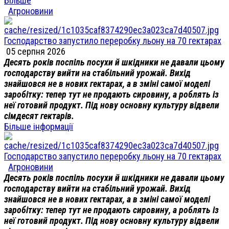
Більше
Агроновини
Господарство запустило переробку льону на 70 гектарах
05 серпня 2026
Десять років поспіль посухи й шкідники не давали цьому
господарству вийти на стабільний урожай. Вихід
знайшовся не в нових гектарах, а в зміні самої моделі
заробітку: тепер тут не продають сировину, а роблять із
неї готовий продукт. Під нову основну культуру відвели
сімдесят гектарів.
Більше інформації
Господарство запустило переробку льону на 70 гектарах
Агроновини
Десять років поспіль посухи й шкідники не давали цьому
господарству вийти на стабільний урожай. Вихід
знайшовся не в нових гектарах, а в зміні самої моделі
заробітку: тепер тут не продають сировину, а роблять із
неї готовий продукт. Під нову основну культуру відвели