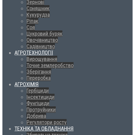
Зернові
Соняшник
Кукурудза
Ріпак
Соя
Цукровий буряк
Овочівництво
Садівництво
АГРОТЕХНОЛОГІЇ
Вирощування
Точне землеробство
Зберігання
Переробка
АГРОХІМІЯ
Гербіциди
Інсектициди
Фунгіциди
Протруйники
Добрива
Регулятори росту
ТЕХНІКА ТА ОБЛАДНАННЯ
Збиральна техніка