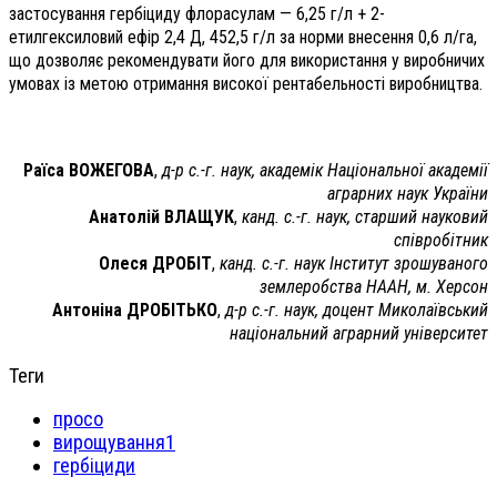
застосування гербіциду флорасулам — 6,25 г/л + 2-
етилгексиловий ефір 2,4 Д, 452,5 г/л за норми внесення 0,6 л/га,
що дозволяє рекомендувати його для використання у виробничих
умовах із метою отримання високої рентабельності виробництва.
Раїса ВОЖЕГОВА
,
д-р с.-г. наук, академік Національної академії
аграрних наук України
Анатолій ВЛАЩУК
,
канд. с.-г. наук, старший науковий
співробітник
Олеся ДРОБІТ
,
канд. с.-г. наук
Інститут зрошуваного
землеробства НААН, м. Херсон
Антоніна ДРОБІТЬКО
,
д-р с.-г. наук, доцент
Миколаївський
національний аграрний університет
Теги
просо
вирощування1
гербіциди