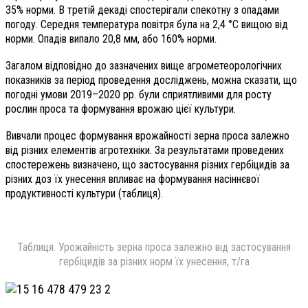
35% норми. В третій декаді спостерігали спекотну з опадами
погоду. Середня температура повітря була на 2,4 °С вищою від
норми. Опадів випало
20,8 мм, або 160% норми.
Загалом відповідно до зазначених вище агрометеорологічних
показників за період проведення досліджень, можна сказати, що
погодні умови 2019–2020 рр. були сприятливими для росту
рослин проса та формування врожаю цієї культури.
Вивчали процес формування врожайності зерна проса залежно
від різних елементів агротехніки. За результатами проведених
спостережень визначено, що застосування різних гербіцидів за
різних доз їх унесення впливає на формування насіннєвої
продуктивності культури (таблиця).
Таблиця. Урожайність зерна проса залежно від застосування
гербіцидів за різних норм їх унесення, т/га