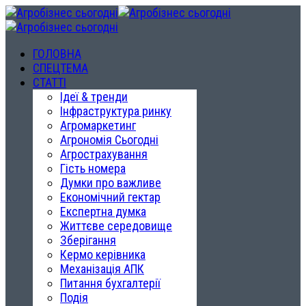
ГОЛОВНА
СПЕЦТЕМА
СТАТТІ
Ідеї & тренди
Інфраструктура ринку
Агромаркетинг
Агрономія Сьогодні
Агрострахування
Гість номера
Думки про важливе
Економічний гектар
Експертна думка
Життєве середовище
Зберігання
Кермо керівника
Механізація АПК
Питання бухгалтерії
Подія