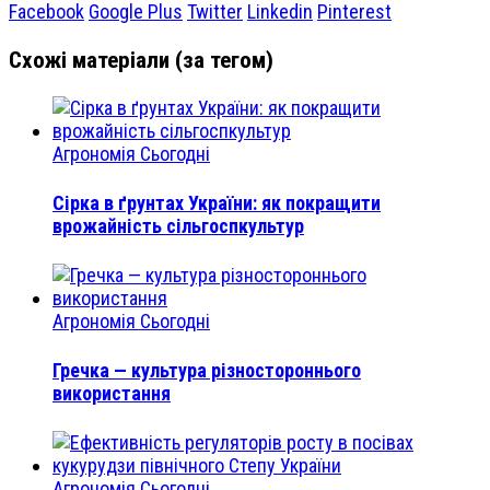
Facebook
Google Plus
Twitter
Linkedin
Pinterest
Схожі матеріали (за тегом)
Агрономія Сьогодні
Сірка в ґрунтах України: як покращити
врожайність сільгоспкультур
Агрономія Сьогодні
Гречка — культура різностороннього
використання
Агрономія Сьогодні