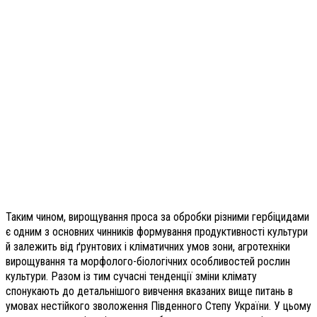
Таким чином, вирощування проса за обробки різними гербіцидами
є одним з основних чинників формування продуктивності культури
й залежить від ґрунтових і кліматичних умов зони, агротехніки
вирощування та морфолого-біологічних особливостей рослин
культури. Разом із тим сучасні тенденції зміни клімату
спонукають до детальнішого вивчення вказаних вище питань в
умовах нестійкого зволоження Південного Степу України. У цьому