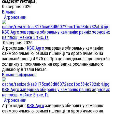
сімдесят гектарів.
05 серпня 2026
Більше
Агроновини
KSG Agro завершив збиральну кампанію ранніх зернових
на площі майже 5 тис. Га
05 серпня 2026
Агрохолдинг
KSG Agro
завершив збиральну кампанію
озимого ячменю, озимої пшениці та ярого ячменю на
загальній площі 4 975 га. Про це повідомила пресслужба
холдингу з посиланням на керівника рослинницького
дивізіону Віталія Нехая.
Більше інформації
KSG Agro завершив збиральну кампанію ранніх зернових
на площі майже 5 тис. Га
Агроновини
Агрохолдинг
KSG Agro
завершив збиральну кампанію
озимого ячменю, озимої пшениці та ярого ячменю на