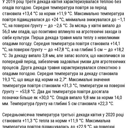
У 2019 році третя декада квітня характеризувалася теплою без
опадів погодою. Середня температура повітря за період
становила +13,4 °С за норми +11,9 °С. Максимально температура
повітря підвищувалася до +24 °С, мінімальна знижувалася до –1,1
°С, на поверхні ґрунту — до –2,6 °С. За місяць у квітні випало до
56,0 мм опадів, що позитивно вплинуло на агротехнічні заходи із
сівби культури. Перша декада травня мала теплу з невеликими
опадами погоду. Середня температура повітря становила +14,1
°С, на поверхні ґрунту — до +47,8 °С, а на глибині 5 см — до +18,2
°С. За декаду випало 3,8 мм, але запас вологи, що накопичився за
попередній період, забезпечив задовільні умови для агротехнічних
процесів. Друга декада травня характеризувалася спекотною з
опадами погодою. Середня температура за декаду становила
19,3 °С, що вище від норми на 2,7°. Максимальні значення
температури повітря становили +31,3 °С, температури на поверхні
ґрунту —
+53,8 °С. Два дні температура повітря досягала
позначки більше як +30,0 °С. Опадів випало 9,8 мм за норми 14,0
мм. Температура ґрунту на глибині 5 см становила +22,3 °С.
Середньомісячна температура третьої декади квітня у 2020 році
становила +11,3 °С тепла за норми +11,9 °С. Максимальна
температура повітря підвищувалась до +22,9 °С, на поверхні