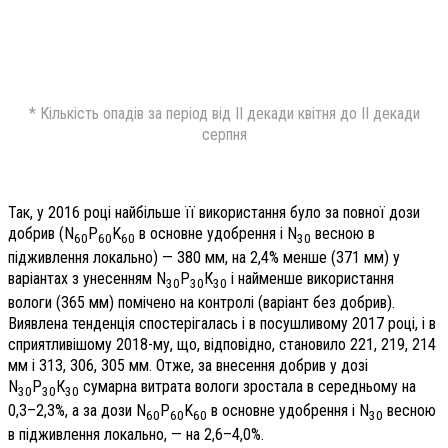
* Кількість опадів за період від ІІ декади квітня до ІІ декади
серпня
Так, у 2016 році найбільше її використання було за повної дози
добрив (N
P
K
в основне удобрення і N
весною в
60
60
60
30
підживлення локально) — 380 мм, на 2,4% менше (371 мм) у
варіантах з унесенням N
Р
К
і найменше використання
30
30
30
вологи (365 мм) помічено на контролі (варіант без добрив).
Виявлена тенденція спостерігалась і в посушливому 2017 році, і в
сприятливішому 2018-му, що, відповідно, становило 221, 219, 214
мм і 313, 306, 305 мм. Отже, за внесення добрив у дозі
N
Р
К
сумарна витрата вологи зростала в середньому на
30
30
30
0,3–2,3%, а за дози N
P
K
в основне удобрення і N
весною
60
60
60
30
в підживлення локально, — на 2,6–4,0%.