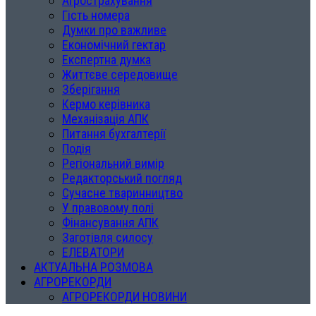
Агрострахування
Гість номера
Думки про важливе
Економічний гектар
Експертна думка
Життєве середовище
Зберігання
Кермо керівника
Механізація АПК
Питання бухгалтерії
Подія
Регіональний вимір
Редакторський погляд
Сучасне тваринництво
У правовому полі
Фінансування АПК
Заготівля силосу
ЕЛЕВАТОРИ
АКТУАЛЬНА РОЗМОВА
АГРОРЕКОРДИ
АГРОРЕКОРДИ НОВИНИ