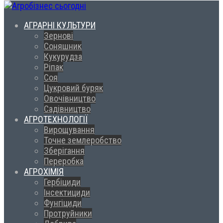
АГРАРНІ КУЛЬТУРИ
Зернові
Соняшник
Кукурудза
Ріпак
Соя
Цукровий буряк
Овочівництво
Садівництво
АГРОТЕХНОЛОГІЇ
Вирощування
Точне землеробство
Зберігання
Переробка
АГРОХІМІЯ
Гербіциди
Інсектициди
Фунгіциди
Протруйники