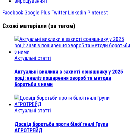
вирощування1
Facebook
Google Plus
Twitter
Linkedin
Pinterest
Схожі матеріали (за тегом)
Актуальні статті
Актуальні виклики в захисті соняшнику у 2025
році: аналіз поширення хвороб та методи
боротьби з ними
Актуальні статті
Досвід боротьби проти білої гнилі Групи
АГРОТРЕЙД