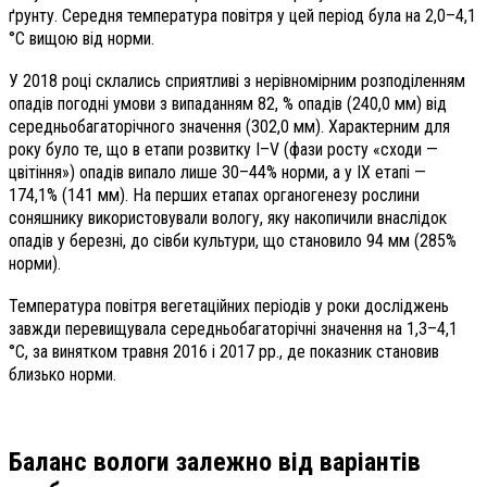
ґрунту. Середня температура повітря у цей період була на 2,0–4,1
°С вищою від норми.
У 2018 році склались сприятливі з нерівномірним розподіленням
опадів погодні умови з випаданням 82, % опадів (240,0 мм) від
середньобагаторічного значення (302,0 мм). Характерним для
року було те, що в етапи розвитку І–V (фази росту «сходи —
цвітіння») опадів випало лише 30–44% норми, а у ІХ етапі —
174,1% (141 мм). На перших етапах органогенезу рослини
соняшнику використовували вологу, яку накопичили внаслідок
опадів у березні, до сівби культури, що становило 94 мм (285%
норми).
Температура повітря вегетаційних періодів у роки досліджень
завжди перевищувала середньобагаторічні значення на 1,3–4,1
°С, за винятком травня 2016 і 2017 рр., де показник становив
близько норми.
Баланс вологи залежно від варіантів