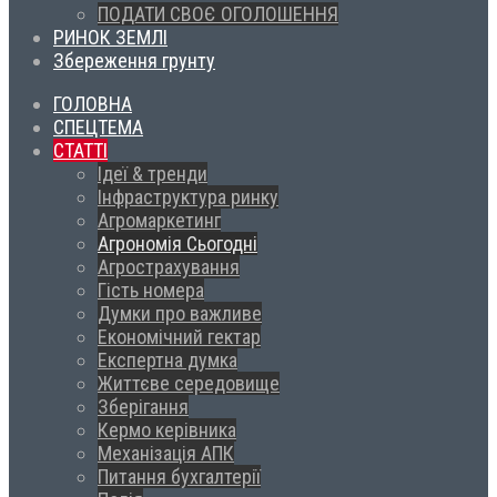
ПОДАТИ СВОЄ ОГОЛОШЕННЯ
РИНОК ЗЕМЛІ
Збереження грунту
ГОЛОВНА
СПЕЦТЕМА
СТАТТІ
Ідеї & тренди
Інфраструктура ринку
Агромаркетинг
Агрономія Сьогодні
Агрострахування
Гість номера
Думки про важливе
Економічний гектар
Експертна думка
Життєве середовище
Зберігання
Кермо керівника
Механізація АПК
Питання бухгалтерії