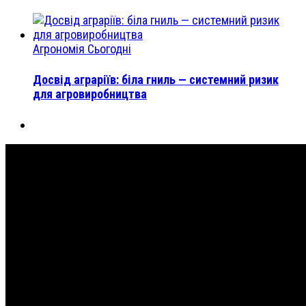
Агрономія Сьогодні
Досвід аграріїв: біла гниль — системний ризик
для агровиробництва