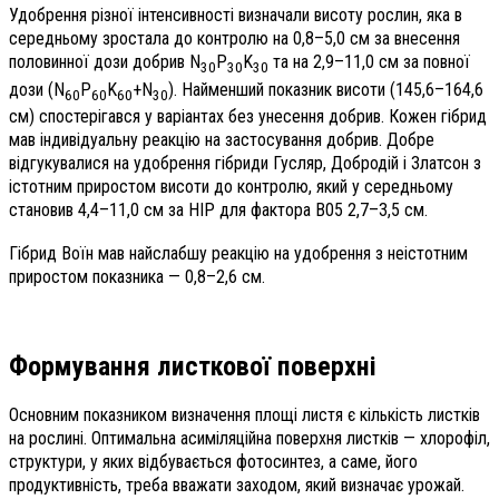
Удобрення різної інтенсивності визначали висоту рослин, яка в
середньому зростала до контролю на 0,8–5,0 см за внесення
половинної дози добрив N
P
K
та на 2,9–11,0 см за повної
30
30
30
дози (N
P
K
+N
). Найменший показник висоти (145,6–164,6
60
60
60
30
см) спостерігався у варіантах без унесення добрив. Кожен гібрид
мав індивідуальну реакцію на застосування добрив. Добре
відгукувалися на удобрення гібриди Гусляр, Добродій і Златсон з
істотним приростом висоти до контролю, який у середньому
становив 4,4–11,0 см за НІР для фактора В05 2,7–3,5 см.
Гібрид Воїн мав найслабшу реакцію на удобрення з неістотним
приростом показника — 0,8–2,6 см.
Формування листкової поверхні
Основним показником визначення площі листя є кількість листків
на рослині. Оптимальна асиміляційна поверхня листків — хлорофіл,
структури, у яких відбувається фотосинтез, а саме, його
продуктивність, треба вважати заходом, який визначає урожай.