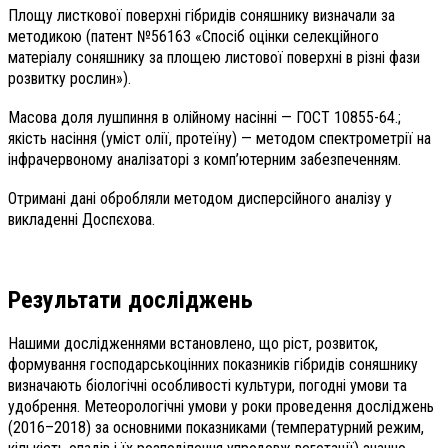
Площу листкової поверхні гібридів соняшнику визначали за
методикою (патент №56163 «Спосіб оцінки селекційного
матеріалу соняшнику за площею листової поверхні в різні фази
розвитку рослин»).
Масова доля лушпиння в олійному насінні — ГОСТ 10855-64.;
якість насіння (уміст олії, протеїну) — методом спектрометрії на
інфрачервоному аналізаторі з комп’ютерним забезпеченням.
Отримані дані обробляли методом дисперсійного аналізу у
викладенні Доспєхова.
Результати досліджень
Нашими дослідженнями встановлено, що ріст, розвиток,
формування господарськоцінних показників гібридів соняшнику
визначають біологічні особливості культури, погодні умови та
удобрення. Метеорологічні умови у роки проведення досліджень
(2016–2018) за основними показниками (температурний режим,