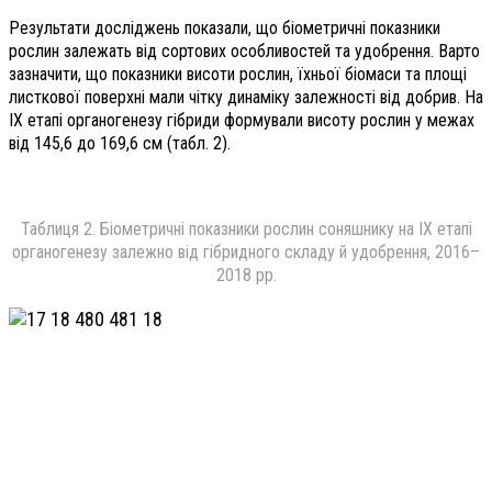
Результати досліджень показали, що біометричні показники
рослин залежать від сортових особливостей та удобрення. Варто
зазначити, що показники висоти рослин, їхньої біомаси та площі
листкової поверхні мали чітку динаміку залежності від добрив. На
ІХ етапі органогенезу гібриди формували висоту рослин у межах
від 145,6 до 169,6 см (табл. 2).
Таблиця 2. Біометричні показники рослин соняшнику на ІХ етапі
органогенезу залежно від гібридного складу й удобрення, 2016–
2018 рр.