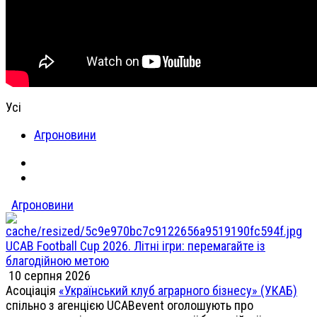
Усі
Агроновини
Агроновини
UCAB Football Cup 2026. Літні ігри: перемагайте із
благодійною метою
10 серпня 2026
Асоціація
«Український клуб аграрного бізнесу» (УКАБ)
спільно з агенцією UCABevent оголошують про