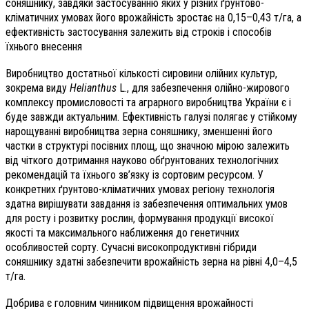
соняшнику, завдяки застосуванню яких у різних ґрунтово-
кліматичних умовах його врожайність зростає на 0,15–0,43 т/га, а
ефективність застосування залежить від строків і способів
їхнього внесення
Виробництво достатньої кількості сировини олійних культур,
зокрема виду
Helianthus
L., для забезпечення олійно-жирового
комплексу промисловості та аграрного виробництва України є і
буде завжди актуальним. Ефективність галузі полягає у стійкому
нарощуванні виробництва зерна соняшнику, зменшенні його
частки в структурі посівних площ, що значною мірою залежить
від чіткого дотримання науково обґрунтованих технологічних
рекомендацій та їхнього зв’язку із сортовим ресурсом. У
конкретних ґрунтово-кліматичних умовах регіону технологія
здатна вирішувати завдання із забезпечення оптимальних умов
для росту і розвитку рослин, формування продукції високої
якості та максимального наближення до генетичних
особливостей сорту. Сучасні високопродуктивні гібриди
соняшнику здатні забезпечити врожайність зерна на рівні 4,0–4,5
т/га.
Добрива є головним чинником підвищення врожайності