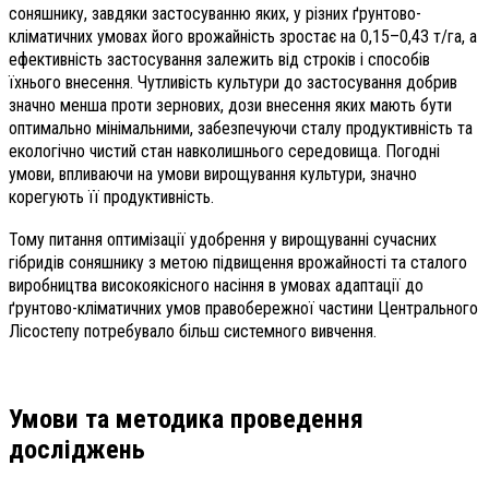
соняшнику, завдяки застосуванню яких, у різних ґрунтово-
кліматичних умовах його врожайність зростає на 0,15–0,43 т/га, а
ефективність застосування залежить від строків і способів
їхнього внесення. Чутливість культури до застосування добрив
значно менша проти зернових, дози внесення яких мають бути
оптимально мінімальними, забезпечуючи сталу продуктивність та
екологічно чистий стан навколишнього середовища. Погодні
умови, впливаючи на умови вирощування культури, значно
корегують її продуктивність.
Тому питання оптимізації удобрення у вирощуванні сучасних
гібридів соняшнику з метою підвищення врожайності та сталого
виробництва високоякісного насіння в умовах адаптації до
ґрунтово-кліматичних умов правобережної частини Центрального
Лісостепу потребувало більш системного вивчення.
Умови та методика проведення
досліджень