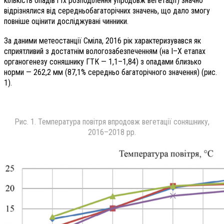
кількість опадів і їх розподілення упродовж вегетації) значно
відрізнялися від середньобагаторічних значень, що дало змогу
повніше оцінити досліджувані чинники.
За даними метеостанції Сміла, 2016 рік характеризувався як
сприятливий з достатнім вологозабезпеченням (на І–Х етапах
органогенезу соняшнику ГТК — 1,1–1,84) з опадами близько
норми — 262,2 мм (87,1% середньо багаторічного значення) (рис.
1).
Рис. 1. Температура повітря впродовж вегетації соняшнику,
2016–2018 рр.