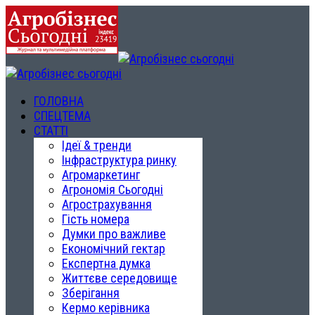
ГОЛОВНА
СПЕЦТЕМА
СТАТТІ
Ідеї & тренди
Інфраструктура ринку
Агромаркетинг
Агрономія Сьогодні
Агрострахування
Гість номера
Думки про важливе
Економічний гектар
Експертна думка
Життєве середовище
Зберігання
Кермо керівника