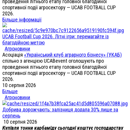
проведення літнього етапу головної благодійної
спортивної події агросектору — UCAB FOOTBALL CUP
2026.
Більше інформації
UCAB Football Cup 2026. Літні ігри: перемагайте із
благодійною метою
Агроновини
Асоціація
«Український клуб аграрного бізнесу» (УКАБ)
спільно з агенцією UCABevent оголошують про
проведення літнього етапу головної благодійної
спортивної події агросектору — UCAB FOOTBALL CUP
2026.
10 серпня 2026
Більше
Агроновини
Добрива дорожчають: залізниця додала 30% лише за
серпень
10 серпня 2026
Купівля тонни карбаміду сьогодні коштує господарству