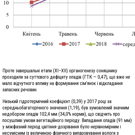
Проте завершальні етапи (ХІ–ХІІ) органогенезу соняшнику
проходили за суттєвого дефіциту опадів (ГТК — 0,47), що вже не
мало відчутного впливу на формування сім’янок і відкладання
запасних речовин.
Низький гідротермічний коефіцієнт (0,39) у 2017 році за
середньобагаторічного значення (1,19), був зумовлений значним
недобором опадів 102,4 мм (34,0% норми), що свідчить про
посушливі умови вегетаційного періоду. Випадання опадів (91 мм)
у міжфазний період цвітіння-дозрівання було нерівномірним і
несумісним із величиною фізичного випаровування вологи з