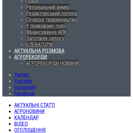
Подія
Регіональний вимір
Редакторський погляд
Сучасне тваринництво
У правовому полі
Фінансування АПК
Заготівля силосу
ЕЛЕВАТОРИ
АКТУАЛЬНА РОЗМОВА
АГРОРЕКОРДИ
АГРОРЕКОРДИ НОВИНИ
Twitter
Youtube
Instagram
Facebook
АКТУАЛЬНІ СТАТТІ
АГРОНОВИНИ
КАЛЕНДАР
ВІДЕО
ОГОЛОШЕННЯ