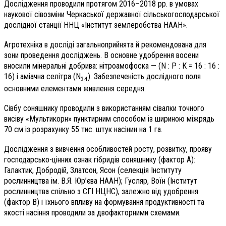
Дослідження проводили протягом 2016–2018 рр. в умовах
наукової сівозміни Черкаської державної сільськогосподарської
дослідної станції ННЦ «Інститут землеробства НААН».
Агротехніка в досліді загальноприйнята й рекомендована для
зони проведення досліджень. В основне удобрення восени
вносили мінеральні добрива: нітроамофоска — (N : Р : К = 16 : 16 :
16) і аміачна селітра (N
). Забезпеченість дослідного поля
34
основними елементами живлення середня.
Сівбу соняшнику проводили з використанням сівалки точного
висіву «Мультикорн» пунктирним способом із шириною міжрядь
70 см із розрахунку 55 тис. штук насінин на 1 га.
Дослідження з вивчення особливостей росту, розвитку, прояву
господарсько-цінних ознак гібридів соняшнику (фактор А):
Галактик, Добродій, Златсон, Ясон (селекція Інституту
рослинництва ім. В.Я. Юр’єва НААН); Гусляр, Воїн (Інститут
рослинництва спільно з СГІ НЦНС), залежно від удобрення
(фактор В) і їхнього впливу на формування продуктивності та
якості насіння проводили за двофакторними схемами.