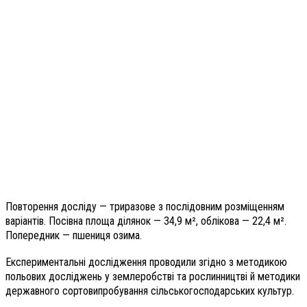
Повторення досліду — триразове з послідовним розміщенням
варіантів. Посівна площа ділянок — 34,9 м², облікова — 22,4 м².
Попередник — пшениця озима.
Експериментальні дослідження проводили згідно з методикою
польових досліджень у землеробстві та рослинництві й методики
державного сортовипробування сільськогосподарських культур.