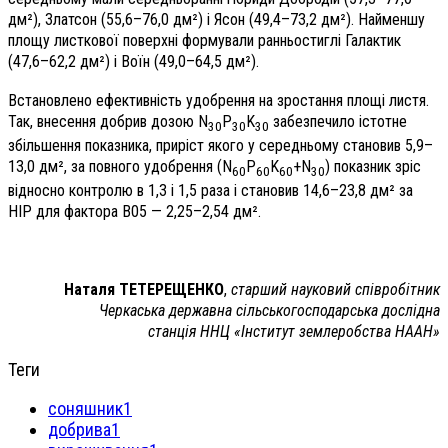
дм²), Златсон (55,6–76,0 дм²) і Ясон (49,4–73,2 дм²). Найменшу
площу листкової поверхні формували ранньостиглі Галактик
(47,6–62,2 дм²) і Воїн (49,0–64,5 дм²).
Встановлено ефективність удобрення на зростання площі листя.
Так, внесення добрив дозою N
P
K
забезпечило істотне
30
30
30
збільшення показника, приріст якого у середньому становив 5,9–
13,0 дм², за повного удобрення (N
P
K
+N
) показник зріс
60
60
60
30
відносно контролю в 1,3 і 1,5 раза і становив 14,6–23,8 дм² за
НІР для фактора В05 — 2,25–2,54 дм².
Наталя ТЕТЕРЕЩЕНКО
,
старший науковий співробітник
Черкаська державна сільськогосподарська дослідна
станція ННЦ «Інститут землеробства НААН»
Теги
соняшник1
добрива1