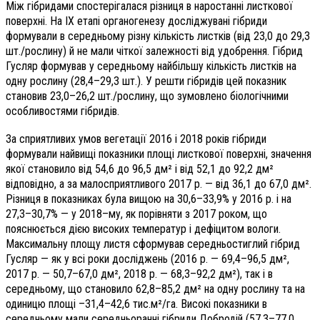
Між гібридами спостерігалася різниця в наростанні листкової
поверхні. На ІХ етапі органогенезу досліджувані гібриди
формували в середньому різну кількість листків (від 23,0 до 29,3
шт./рослину) й не мали чіткої залежності від удобрення. Гібрид
Гусляр формував у середньому найбільшу кількість листків на
одну рослину (28,4–29,3 шт.). У решти гібридів цей показник
становив 23,0–26,2 шт./рослину, що зумовлено біо­логічними
особливостями гібридів.
За сприятливих умов вегетації 2016 і 2018 років гібриди
формували найвищі показники площі листкової поверхні, значення
якої становило від 54,6 до 96,5 дм² і від 52,1 до 92,2 дм²
відповідно, а за малосприятливого 2017 р. — від 36,1 до 67,0 дм².
Різниця в показниках була вищою на 30,6–33,9% у 2016 р. і на
27,3–30,7% — у 2018–му, як порівняти з 2017 роком, що
пояснюється дією високих температур і дефіцитом вологи.
Максимальну площу листя сформував середньостиглий гібрид
Гусляр — як у всі роки досліджень (2016 р. — 69,4–96,5 дм²,
2017 р. — 50,7–67,0 дм², 2018 р. — 68,3–92,2 дм²), так і в
середньому, що становило 62,8–85,2 дм² на одну рослину та на
одиницю площі –31,4–42,6 тис.м²/га. Високі показники в
середньому мали середньоранні гібриди Добродій (57,3–77,0