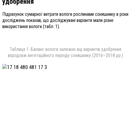
удобрення
Підрахунок сумарної витрати вологи рослинами соняшнику в роки
досліджень показав, що досліджувані варіанти мали різне
використання вологи (табл. 1).
Таблиця 1. Баланс вологи залежно від варіантів удобрення
впродовж вегетаційного періоду соняшнику (2016–2018 рр.)