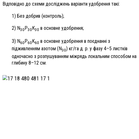
Відповідно до схеми досліджень варіанти удобрення такі:
1) Без добрив (контроль);
2) N
Р
К
в основне удобрення;
30
30
30
3) N
P
K
в основне удобрення в поєднанні з
60
60
60
підживленням азотом (N
) кг/га д. р. у фазу 4–5 листків
30
одночасно з розпушуванням міжрядь локальним способом на
глибину 8–12 см.