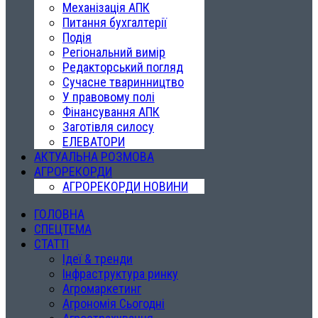
Механізація АПК
Питання бухгалтерії
Подія
Регіональний вимір
Редакторський погляд
Сучасне тваринництво
У правовому полі
Фінансування АПК
Заготівля силосу
ЕЛЕВАТОРИ
АКТУАЛЬНА РОЗМОВА
АГРОРЕКОРДИ
АГРОРЕКОРДИ НОВИНИ
ГОЛОВНА
СПЕЦТЕМА
СТАТТІ
Ідеї & тренди
Інфраструктура ринку
Агромаркетинг
Агрономія Сьогодні