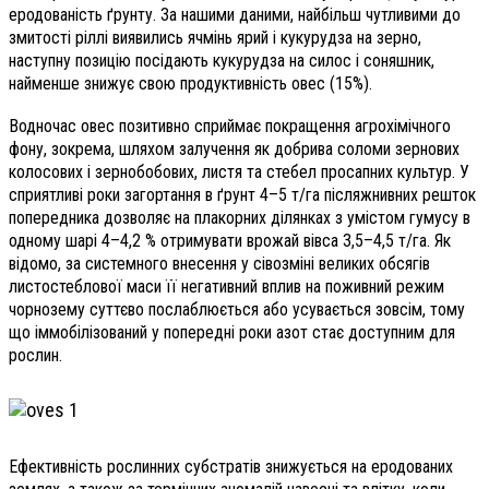
еродованість ґрунту. За нашими даними, найбільш чутливими до
змитості ріллі виявились ячмінь ярий і кукурудза на зерно,
наступну позицію посідають кукурудза на силос і соняшник,
найменше знижує свою продуктивність овес (15%).
Водночас овес позитивно сприймає покращення агрохімічного
фону, зокрема, шляхом залучення як добрива соломи зернових
колосових і зернобобових, листя та стебел просапних культур. У
сприятливі роки загортання в ґрунт 4–5 т/га післяжнивних решток
попередника дозволяє на плакорних ділянках з умістом гумусу в
одному шарі 4–4,2 % отримувати врожай вівса 3,5–4,5 т/га. Як
відомо, за системного внесення у сівозміні великих обсягів
листостеблової маси її негативний вплив на поживний режим
чорнозему суттєво послаблюється або усувається зовсім, тому
що іммобілізований у попередні роки азот стає доступним для
рослин.
Ефективність рослинних субстратів знижується на еродованих