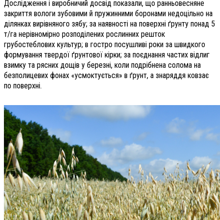
Дослідження і виробничий досвід показали, що ранньовесняне
закриття вологи зубовими й пружинними боронами недоцільно на
ділянках вирівняного зябу; за наявності на поверхні ґрунту понад 5
т/га нерівномірно розподілених рослинних решток
грубостеблових культур; в гостро посушливі роки за швидкого
формування твердої ґрунтової кірки; за поєднання частих відлиг
взимку та рясних дощів у березні, коли подрібнена солома на
безполицевих фонах «усмоктується» в ґрунт, а знаряддя ковзає
по поверхні.