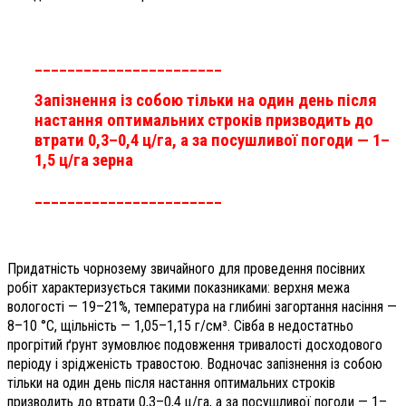
_______________________
Запізнення із собою тільки на один день після
настання оптимальних строків призводить до
втрати 0,3–0,4 ц/га, а за посушливої погоди — 1–
1,5 ц/га зерна
_______________________
Придатність чорнозему звичайного для проведення посівних
робіт характеризується такими показниками: верхня межа
вологості — 19–21%, температура на глибині загортання насіння —
8–10 °С, щільність — 1,05–1,15 г/см³. Сівба в недостатньо
прогрітий ґрунт зумовлює подовження тривалості досходового
періоду і зрідженість травостою. Водночас запізнення із собою
тільки на один день після настання оптимальних строків
призводить до втрати 0,3–0,4 ц/га, а за посушливої погоди — 1–