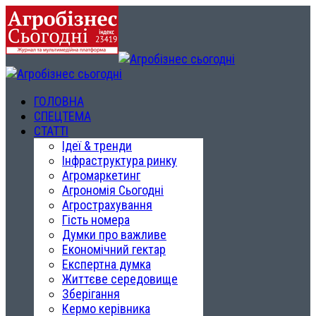
ГОЛОВНА
СПЕЦТЕМА
СТАТТІ
Ідеї & тренди
Інфраструктура ринку
Агромаркетинг
Агрономія Сьогодні
Агрострахування
Гість номера
Думки про важливе
Економічний гектар
Експертна думка
Життєве середовище
Зберігання
Кермо керівника