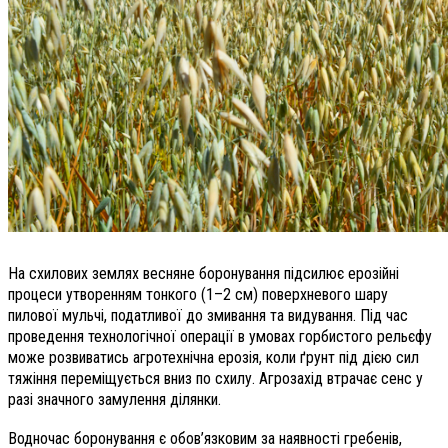
На схилових землях весняне боронування підсилює ерозійні
процеси утворенням тонкого (1–2 см) поверхневого шару
пилової мульчі, податливої до змивання та видування. Під час
проведення технологічної операції в умовах горбистого рельєфу
може розвиватись агротехнічна ерозія, коли ґрунт під дією сил
тяжіння переміщується вниз по схилу. Агрозахід втрачає сенс у
разі значного замулення ділянки.
Водночас боронування є обов’язковим за наявності гребенів,