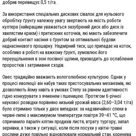
добрив перевищує 0,5 т/га.
За використання спеціальних дискових сівалок для нульового
обробітку ґрунту належну увагу звертають на якість роботи
култера (найкращим уважається зазубрений диск або диск із
хвилястим краєм) і притискних коточків, які мають забезпечити
добрий контакт насіння з ґрунтом за оптимальної будови
наднасіннєвого прошарку. Надмірний тиск, що припадає на коток,
особливо в роботі на важкому ґрунті, зумовлює його
переущільнення в зоні посівної щілини, призводить до ослаблення
проростків і затримання сходів.
Овес традиційно вважають вологолюбною культурою. Однак у
процесі еволюції він набув таких пристосувальних механізмів, які
дозволяють йому навіть в умовах Степу за рівнем адаптивності
гідно конкурувати з ячменем і пшеницею. Протягом 6-річної
наукової розвідки порівняно низький урожай вівса (2,60–3,04 т/га)
було отримано тільки у двох випадках: за надзвичайної спеки в
червні-липні з максимумом температури повітря 39–41 °С, що
спричинило параліч клітин продихів листя, втрату тургору, запал
зернівки, а також у ситуації, коли після посухи у квітні-травні
рослини дуже повільно відновлювали нормальний стан, коренева