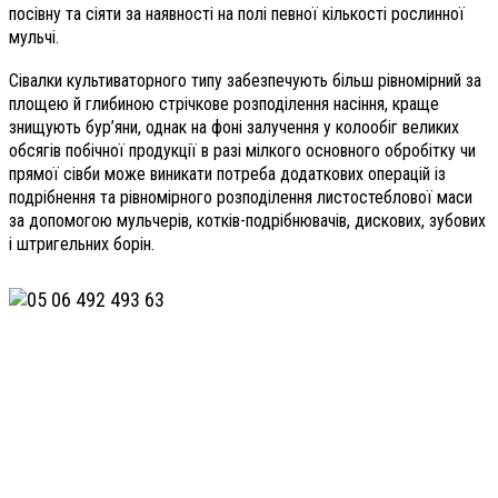
посівну та сіяти за наявності на полі певної кількості рослинної
мульчі.
Сівалки культиваторного типу забезпечують більш рівномірний за
площею й глибиною стрічкове розподілення насіння, краще
знищують бур’яни, однак на фоні залучення у колообіг великих
обсягів побічної продукції в разі мілкого основного обробітку чи
прямої сівби може виникати потреба додаткових операцій із
подрібнення та рівномірного розподілення листостеблової маси
за допомогою мульчерів, котків-подрібнювачів, дискових, зубових
і штригельних борін.