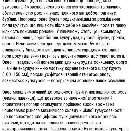
Хибна думка щодо невибагливості вівса до попередників
зумовлена, ймовірно, високою енергією укорінення та значною
облиствленістю рослин, унаслідок чого він добре пригнічує
бур’яни. Насправді овес буває продуктивнішим за розміщення
після культур, що лишають після себе не засмічені поля та певну
кількість поживних речовин. У північному Степу це насамперед
парова пшениця, зернобобові, кукурудза, цукрові буряки, гречка,
просо. Непоганим передпопередником може бути навіть
соняшник, у більшості випадків чорнозем упродовж холодної
пори року (дві зими) встигає відновити запаси доступної вологи.
Овес — задовільний попередник для кукурудзи, соняшнику, сорго
— він не висушує нижню частину коренеактивного шару ґрунту
(100–150 см), покращує фітосанітарний стан агроценозу,
вважається культурою — переривачем зернових ланок сівозміни.
Овес менш вимогливий до родючості ґрунту, ніж інші ярі колосові
(ячмінь, пшениця), що дозволяє за належної агротехніки й
сприятливої погоди отримувати порівняно високі врожаї на
чорноземах різного механічного складу й різної гумусованості.
Це пояснюється специфікою функціонування його кореневої
системи, що здатна засвоювати поживні речовини з
важкорозчинних сполук. Показовою може бути реакція культур на