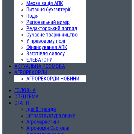
Механізація АПК
Питання бухгалтерії
Подія
Регіональний вимір
Редакторський погляд
Сучасне тваринництво
У правовому полі
Фінансування АПК
Заготівля силосу
ЕЛЕВАТОРИ
АКТУАЛЬНА РОЗМОВА
АГРОРЕКОРДИ
АГРОРЕКОРДИ НОВИНИ
ГОЛОВНА
СПЕЦТЕМА
СТАТТІ
Ідеї & тренди
Інфраструктура ринку
Агромаркетинг
Агрономія Сьогодні