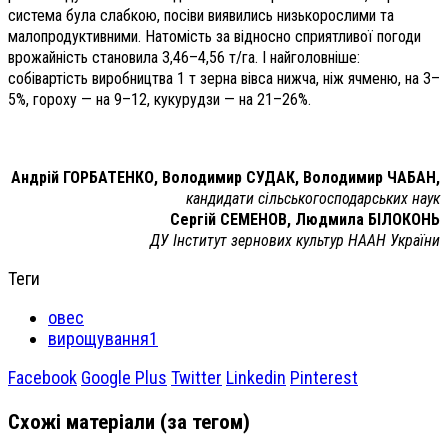
система була слабкою, посіви виявились низькорослими та
малопродуктивними. Натомість за відносно сприятливої погоди
врожайність становила 3,46–4,56 т/га. І найголовніше:
собівартість виробництва 1 т зерна вівса нижча, ніж ячменю, на 3–
5%, гороху — на 9–12, кукурудзи — на 21–26%.
Андрій ГОРБАТЕНКО, Володимир СУДАК, Володимир ЧАБАН,
кандидати сільськогосподарських наук
Сергій СЕМЕНОВ, Людмила БІЛОКОНЬ
ДУ Інститут зернових культур НААН України
Теги
овес
вирощування1
Facebook
Google Plus
Twitter
Linkedin
Pinterest
Схожі матеріали (за тегом)