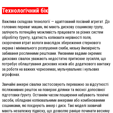
Технологічний бік
Важлива складова технології — адаптований посівний агрегат. До
головних переваг машин, які мають дискову сошникову групу,
залічують потенційну можливість працювати за різних систем
обробітку ґрунту, здатність копіювати нерівності поля,
скорочення втрат вологи внаслідок збереження стернового
екрана і мінімального розпушення скиби, низьку ймовірність
забивання рослинними рештками. Умовними вадами окремих
дискових сівалок уважають недостатнє притискне зусилля, що
потребує облаштування дискових ножів або додаткового вантажу
за роботи на важких чорноземах, мульчувальних і нульових
агрофонах.
Звичайні анкерні сівалки застосовують переважно за відсутності
післяжнивних решток на поверхні ділянки та якісної допосівної
підготовки ґрунту. Останнім часом поширення набувають технічні
засоби, обладнані копіювальними анкерами або комбінованими
сошниками, які поєднують анкер і диск. Такі моделі зазвичай
мають незалежну підвіску, що дозволяє раніше починати весняну