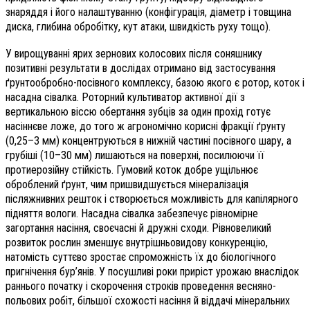
знаряддя і його налаштуванню (конфігурація, діаметр і товщина
диска, глибина обробітку, кут атаки, швидкість руху тощо).
У вирощуванні ярих зернових колосових після соняшнику
позитивні результати в дослідах отримано від застосування
ґрунтообробно-посівного комплексу, базою якого є ротор, коток і
насадна сівалка. Роторний культиватор активної дії з
вертикальною віссю обертання зубців за один прохід готує
насіннєве ложе, до того ж агрономічно корисні фракції ґрунту
(0,25–3 мм) концентруються в нижній частині посівного шару, а
грубіші (10–30 мм) лишаються на поверхні, посилюючи її
протиерозійну стійкість. Гумовий коток добре ущільнює
оброблений ґрунт, чим пришвидшується мінералізація
післяжнивних решток і створюється можливість для капілярного
підняття вологи. Насадна сівалка забезпечує рівномірне
загортання насіння, своєчасні й дружні сходи. Рівновеликий
розвиток рослин зменшує внутрішньовидову конкуренцію,
натомість суттєво зростає спроможність їх до біологічного
пригнічення бур’янів. У посушливі роки приріст урожаю внаслідок
раннього початку і скорочення строків проведення весняно-
польових робіт, більшої схожості насіння й віддачі мінеральних