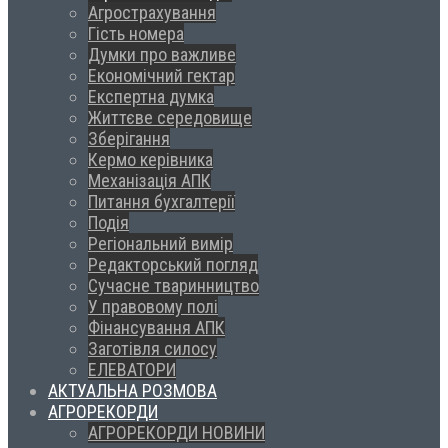
Агрострахування
Гість номера
Думки про важливе
Економічний гектар
Експертна думка
Життєве середовище
Зберігання
Кермо керівника
Механізація АПК
Питання бухгалтерії
Подія
Регіональний вимір
Редакторський погляд
Сучасне тваринництво
У правовому полі
Фінансування АПК
Заготівля силосу
ЕЛЕВАТОРИ
АКТУАЛЬНА РОЗМОВА
АГРОРЕКОРДИ
АГРОРЕКОРДИ НОВИНИ