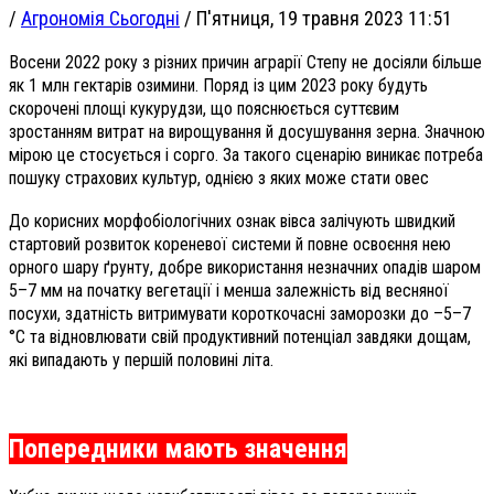
/
Агрономія Сьогодні
/
П'ятниця, 19 травня 2023 11:51
Восени 2022 року з різних причин аграрії Степу не досіяли більше
як 1 млн гектарів озимини. Поряд із цим 2023 року будуть
скорочені площі кукурудзи, що пояснюється суттєвим
зростанням витрат на вирощування й досушування зерна. Значною
мірою це стосується і сорго. За такого сценарію виникає потреба
пошуку страхових культур, однією з яких може стати овес
До корисних морфобіологічних ознак вівса залічують швидкий
стартовий розвиток кореневої системи й повне освоєння нею
орного шару ґрунту, добре використання незначних опадів шаром
5–7 мм на початку вегетації і менша залежність від весняної
посухи, здатність витримувати короткочасні заморозки до –5–7
°С та відновлювати свій продуктивний потенціал завдяки дощам,
які випадають у першій половині літа.
Попередники мають значення