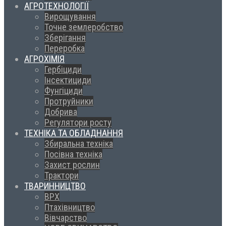
АГРОТЕХНОЛОГІЇ
Вирощування
Точне землеробство
Зберігання
Переробка
АГРОХІМІЯ
Гербіциди
Інсектициди
Фунгіциди
Протруйники
Добрива
Регулятори росту
ТЕХНІКА ТА ОБЛАДНАННЯ
Збиральна техніка
Посівна техніка
Захист рослин
Трактори
ТВАРИННИЦТВО
ВРХ
Птахівництво
Вівчарство