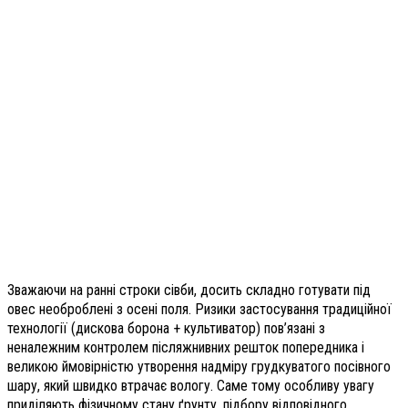
Зважаючи на ранні строки сівби, досить складно готувати під
овес необроблені з осені поля. Ризики застосування традиційної
технології (дискова борона + культиватор) пов’язані з
неналежним контролем післяжнивних решток попередника і
великою ймовірністю утворення надміру грудкуватого посівного
шару, який швидко втрачає вологу. Саме тому особливу увагу
приділяють фізичному стану ґрунту, підбору відповідного