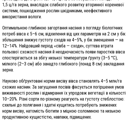
1,5 ц/га зерна, внаслідок слабкого розвитку вторинної кореневої
системи, пошкодження рослин шкідниками, неефективного
використання вологи.
Оптимальною глибиною загортання насіння з погляду біологічних
потреб вівса є 5–6 см, відхилення від цих параметрів на 2 см у бік
збільшення знижує густоту сходів на 4–5%, у бік зменшення — на
12–14%. Найдовший період «сівба — сходи», суттєва втрата
польової схожості насіння й неодночасність появи паростків вівса
спостерігається за збігу низької температури ґрунту (3–5 °С),
мілкого (2–3 см) або занадто глибокого (понад 8 см) закладання
зерна.
Науково обґрунтовані норми висіву вівса становлять 4–5 млн/га
схожих насінин. За загущення посівів фіксується погіршення умов
виживаності рослин і відмирання їх упродовж вегетації в кількості
10–20%. Різні сорти по-різному реагують на густоту стеблостою:
схильні до полягання і здатні кущитись потребують знижених
норм висіву, натомість біотипи з міцною соломиною та низькою
продуктивною кущистістю, навпаки, підвищених.