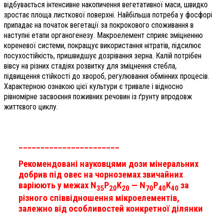
відбувається інтенсивне накопичення вегетативної маси, швидко
зростає площа листкової поверхні. Найбільша потреба у фосфорі
припадає на початок вегетації за покрокового споживання в
наступні етапи органогенезу. Макроелемент сприяє зміцненню
кореневої системи, покращує використання нітратів, підсилює
посухостійкість, пришвидшує дозрівання зерна. Калій потрібен
вівсу на різних стадіях розвитку для зміцнення стебла,
підвищення стійкості до хвороб, регулювання обмінних процесів.
Характерною ознакою цієї культури є тривале і відносно
рівномірне засвоєння поживних речовин із ґрунту впродовж
життєвого циклу.
_______________________
Рекомендовані науковцями дози мінеральних
добрив під овес на чорноземах звичайних
варіюють у межах N
P
K
— N
P
K
за
35
20
20
70
40
40
різного співвідношення мікроелементів,
залежно від особливостей конкретної ділянки