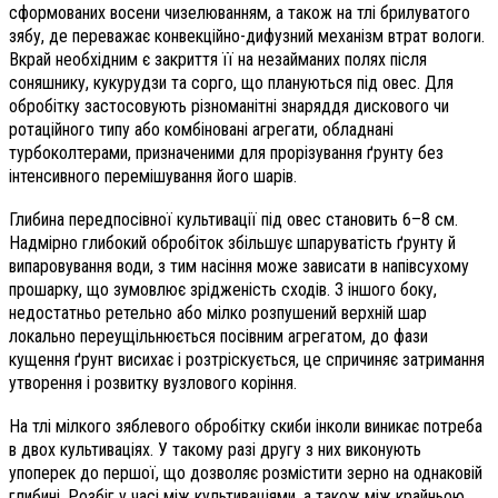
сформованих восени чизелюванням, а також на тлі брилуватого
зябу, де переважає конвекційно-дифузний механізм втрат вологи.
Вкрай необхідним є закриття її на незайманих полях після
соняшнику, кукурудзи та сорго, що плануються під овес. Для
обробітку застосовують різноманітні знаряддя дискового чи
ротаційного типу або комбіновані агрегати, обладнані
турбоколтерами, призначеними для прорізування ґрунту без
інтенсивного перемішування його шарів.
Глибина передпосівної культивації під овес становить 6–8 см.
Надмірно глибокий обробіток збільшує шпаруватість ґрунту й
випаровування води, з тим насіння може зависати в напівсухому
прошарку, що зумовлює зрідженість сходів. З іншого боку,
недостатньо ретельно або мілко розпушений верхній шар
локально переущільнюється посівним агрегатом, до фази
кущення ґрунт висихає і розтріскується, це спричиняє затримання
утворення і розвитку вузлового коріння.
На тлі мілкого зяблевого обробітку скиби інколи виникає потреба
в двох культиваціях. У такому разі другу з них виконують
упоперек до першої, що дозволяє розмістити зерно на однаковій
глибині. Розбіг у часі між культиваціями, а також між крайньою