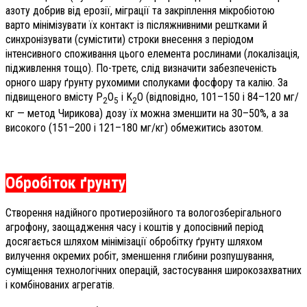
азоту добрив від ерозії, міграції та закріплення мікробіотою
варто мінімізувати їх контакт із післяжнивними рештками й
синхронізувати (сумістити) строки внесення з періодом
інтенсивного споживання цього елемента рослинами (локалізація,
підживлення тощо). По-третє, слід визначити забезпеченість
орного шару ґрунту рухомими сполуками фосфору та калію. За
підвищеного вмісту P
O
і K
O (відповідно, 101–150 і 84–120 мг/
2
5
2
кг — метод Чирикова) дозу їх можна зменшити на 30–50%, а за
високого (151–200 і 121–180 мг/кг) обмежитись азотом.
Обробіток ґрунту
Створення надійного протиерозійного та вологозберігального
агрофону, заощадження часу і коштів у допосівний період
досягається шляхом мінімізації обробітку ґрунту шляхом
вилучення окремих робіт, зменшення глибини розпушування,
суміщення технологічних операцій, застосування широкозахватних
і комбінованих агрегатів.