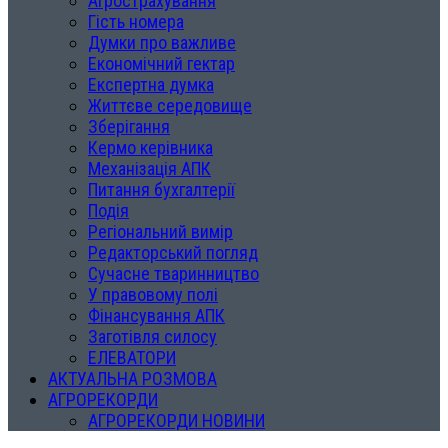
Агрострахування
Гість номера
Думки про важливе
Економічний гектар
Експертна думка
Життєве середовище
Зберігання
Кермо керівника
Механізація АПК
Питання бухгалтерії
Подія
Регіональний вимір
Редакторський погляд
Сучасне тваринництво
У правовому полі
Фінансування АПК
Заготівля силосу
ЕЛЕВАТОРИ
АКТУАЛЬНА РОЗМОВА
АГРОРЕКОРДИ
АГРОРЕКОРДИ НОВИНИ