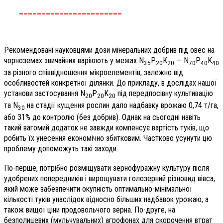
_______________________
Рекомендовані науковцями дози мінеральних добрив під овес на
чорноземах звичайних варіюють у межах N
P
K
— N
P
K
35
20
20
70
40
40
за різного співвідношення мікроелементів, залежно від
особливостей конкретної ділянки. До прикладу, в дослідах нашої
установи застосування N
P
K
під передпосівну культивацію
20
20
20
та N
на стадії кущення рослин дало надбавку врожаю 0,74 т/га,
30
або 31% до контролю (без добрив). Однак на сьогодні навіть
такий вагомий додаток не завжди компенсує вартість туків, що
робить їх унесення економічно збитковим. Частково усунути цю
проблему допоможуть такі заходи.
По-перше, потрібно розміщувати зернофуражну культуру після
удобрених попередників і вирощувати голозерний різновид вівса,
який може забезпечити окупність оптимально-мінімальної
кількості туків унаслідок відносно більших надбавок урожаю, а
також вищої ціни продовольчого зерна. По-друге, на
безполицевих (мульчувальних) агрофонах для скорочення втрат