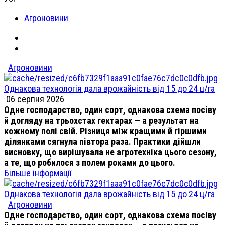
Агроновини
Агроновини
Однакова технологія дала врожайність від 15 до 24 ц/га
06 серпня 2026
Одне господарство, один сорт, однакова схема посіву
й догляду на трьохстах гектарах — а результат на
кожному полі свій. Різниця між кращими й гіршими
ділянками сягнула півтора раза. Практики дійшли
висновку, що вирішувала не агротехніка цього сезону,
а те, що робилося з полем роками до цього.
Більше інформації
Однакова технологія дала врожайність від 15 до 24 ц/га
Агроновини
Одне господарство, один сорт, однакова схема посіву