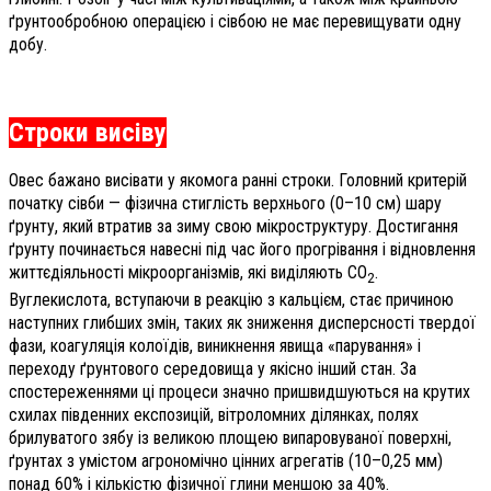
ґрунтообробною операцією і сівбою не має перевищувати одну
добу.
Строки висіву
Овес бажано висівати у якомога ранні строки. Головний критерій
початку сівби — фізична стиглість верхнього (0–10 см) шару
ґрунту, який втратив за зиму свою мікроструктуру. Достигання
ґрунту починається навесні під час його прогрівання і відновлення
життєдіяльності мікроорганізмів, які виділяють CO
.
2
Вуглекислота, вступаючи в реакцію з кальцієм, стає причиною
наступних глибших змін, таких як зниження дисперсності твердої
фази, коагуляція колоїдів, виникнення явища «парування» і
переходу ґрунтового середовища у якісно інший стан. За
спостереженнями ці процеси значно пришвидшуються на крутих
схилах південних експозицій, вітроломних ділянках, полях
брилуватого зябу із великою площею випаровуваної поверхні,
ґрунтах з умістом агрономічно цінних агрегатів (10–0,25 мм)
понад 60% і кількістю фізичної глини меншою за 40%.