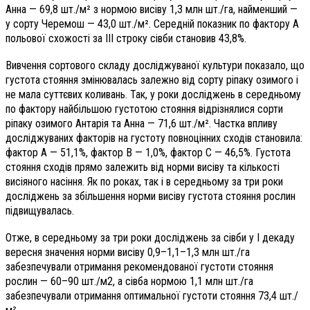
Анна — 69,8 шт./м² з нормою висіву 1,3 млн шт./га, найменший —
у сорту Черемош — 43,0 шт./м². Середній показник по фактору А
польової схожості за ІІІ строку сівби становив 43,8%.
Вивчення сортового складу досліджуваної культури показало, що
густота стояння змінювалась залежно від сорту ріпаку озимого і
не мала суттєвих коливань. Так, у роки досліджень в середньому
по фактору найбільшою густотою стояння відрізнялися сорти
ріпаку озимого Антарія та Анна — 71,6 шт./м². Частка впливу
досліджуваних факторів на густоту повноцінних сходів становила:
фактор А — 51,1%, фактор В — 1,0%, фактор С — 46,5%. Густота
стояння сходів прямо залежить від норми висіву та кількості
висіяного насіння. Як по роках, так і в середньому за три роки
досліджень за збільшення норми висіву густота стояння рослин
підвищувалась.
Отже, в середньому за три роки досліджень за сівби у І декаду
вересня значення норми висіву 0,9–1,1–1,3 млн шт./га
забезпечували отримання рекомендованої густоти стояння
рослин — 60–90 шт./м2, а сівба нормою 1,1 млн шт./га
забезпечували отримання оптимальної густоти стояння 73,4 шт./