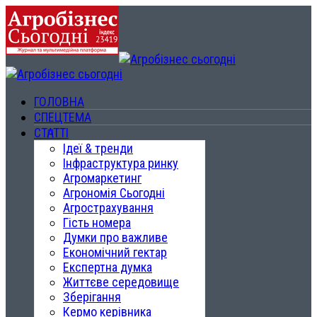
ГОЛОВНА
СПЕЦТЕМА
СТАТТІ
Ідеї & тренди
Інфраструктура ринку
Агромаркетинг
Агрономія Сьогодні
Агрострахування
Гість номера
Думки про важливе
Економічний гектар
Експертна думка
Життєве середовище
Зберігання
Кермо керівника