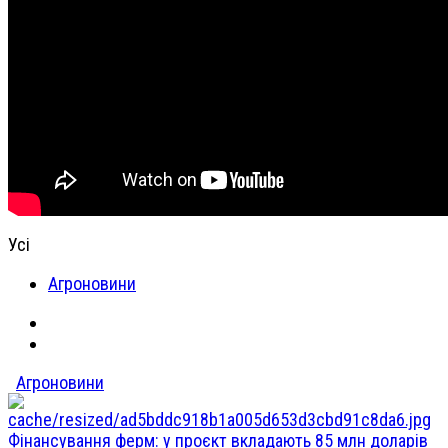
Усі
Агроновини
Агроновини
Фінансування ферм: у проєкт вкладають 85 млн доларів