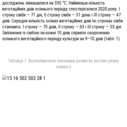
досліджень зменшилася на 335 °С. Найменша кількість
вегетаційних днів осіннього періоду спостерігалася 2020 року: І
строку сівби — 71 дні, ІІ строку сівби — 51 день і ІІІ строку — 47
днів. Середня кількість осінніх вегетаційних днів по строках сівби
становить: І строку — 75 днів, ІІ строку — 63 і ІІІ строку — 53 дні.
Запізнення із сівбою на кожні 10 днів сприяло скороченню
осіннього вегетаційного періоду культури на 9–10 днів (табл. 1).
Таблиця 1. Агрокліматичні показники розвитку рослин ріпаку
озимого