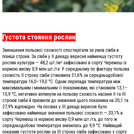
Густота стояння рослин
Зменшення польової схожості спостерігали за умов сівби в
пізніші строки. За сівби у ІІ декаду вересня найменшу густоту
рослин культури — 48,2 шт./м² зафіксовано в сорту Черемош із
нормою висіву 0,9 млн шт./га. У середньому по фактору польова
схожість ІІ строку сівби становила 51,6% за середньодобової
температури 16,0–19,0 °С. Однак перепади температури між
максимальним і мінімальним її показниками, які становили 13,1–
15,9 °С, негативно вплинули на польову схожість насіння ІІ та ІІІ
строків сівби й призвели до зниження цього показника на 20,1 та
27,9% відповідно. На посівах у ІІІ декаді вересня було
зафіксовано найменше значення польової схожості — 33,1% в
сорту Черемош із нормою висіву 0,9 млн шт./га, до того ж
середньодобова температура знизилась до 9,9 °С. Найвищий
показник густоти рослин за ІІІ строку сівби зафіксовано у сорту