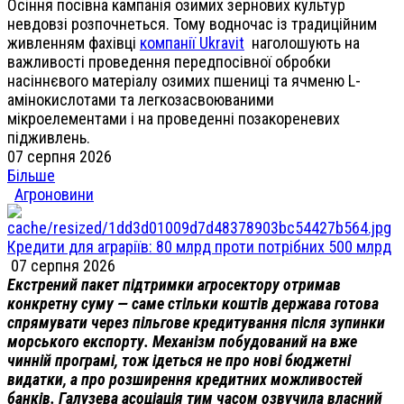
Осіння посівна кампанія озимих зернових культур
невдовзі розпочнеться. Тому водночас із традиційним
живленням фахівці
компанії Ukravit
наголошують на
важливості проведення передпосівної обробки
насіннєвого матеріалу озимих пшениці та ячменю L-
амінокислотами та легкозасвоюваними
мікроелементами і на проведенні позакореневих
підживлень.
07 серпня 2026
Більше
Агроновини
Кредити для аграріїв: 80 млрд проти потрібних 500 млрд
07 серпня 2026
Екстрений пакет підтримки агросектору отримав
конкретну суму — саме стільки коштів держава готова
спрямувати через пільгове кредитування після зупинки
морського експорту. Механізм побудований на вже
чинній програмі, тож ідеться не про нові бюджетні
видатки, а про розширення кредитних можливостей
банків. Галузева асоціація тим часом озвучила власний