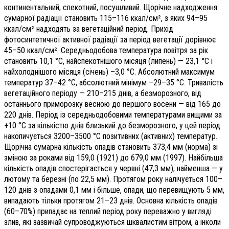
континентальний, спекотний, посушливий. Щорічне надходження
сумарної радіації становить 115–116 ккал/см², з яких 94–95
ккал/см² надходять за вегетаційний період. Прихід
фотосинтетичної активної радіації за період вегетації дорівнює
45–50 ккал/см². Середньодобова температура повітря за рік
становить 10,1 °С, найспекотнішого місяця (липень) — 23,1 °С і
найхолоднішого місяця (січень) –3,0 °С. Абсолютний максимум
температур 37–42 °С, абсолютний мінімум –29–35 °С. Тривалість
вегетаційного періоду — 210–215 днів, а безморозного, від
останнього приморозку весною до першого восени — від 165 до
220 днів. Період із середньодобовими температурами вищими за
+10 °С за кількістю днів близький до безморозного, у цей період
накопичується 3200–3500 °С позитивних (активних) температур.
Щорічна сумарна кількість опадів становить 373,4 мм (норма) зі
зміною за роками від 159,0 (1921) до 679,0 мм (1997). Найбільша
кількість опадів спостерігається у червні (47,3 мм), найменша — у
лютому та березні (по 22,5 мм). Протягом року налічується 100–
120 днів з опадами 0,1 мм і більше, опади, що перевищують 5 мм,
випадають тільки протягом 21–23 днів. Основна кількість опадів
(60–70%) припадає на теплий період року переважно у вигляді
злив, які зазвичай супроводжуються шквалистим вітром, а інколи