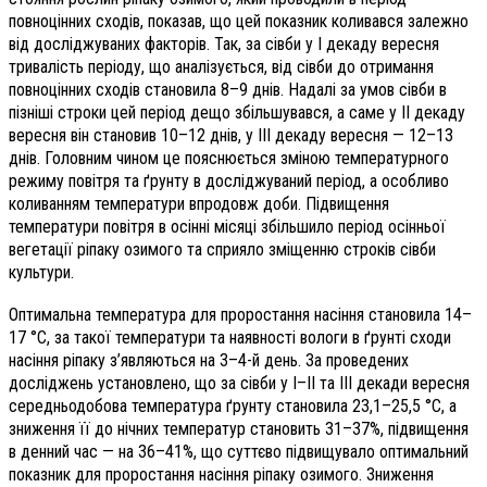
повноцінних сходів, показав, що цей показник коливався залежно
від досліджуваних факторів. Так, за сівби у І декаду вересня
тривалість періоду, що аналізується, від сівби до отримання
повноцінних сходів становила 8–9 днів. Надалі за умов сівби в
пізніші строки цей період дещо збільшувався, а саме у ІІ декаду
вересня він становив 10–12 днів, у ІІІ декаду вересня — 12–13
днів. Головним чином це пояснюється зміною температурного
режиму повітря та ґрунту в досліджуваний період, а особливо
коливанням температури впродовж доби. Підвищення
температури повітря в осінні місяці збільшило період осінньої
вегетації ріпаку озимого та сприяло зміщенню строків сівби
культури.
Оптимальна температура для проростання насіння становила 14–
17 °C, за такої температури та наявності вологи в ґрунті сходи
насіння ріпаку з’являються на 3–4-й день. За проведених
досліджень установлено, що за сівби у I–II та III декади вересня
середньодобова температура ґрунту становила 23,1–25,5 °C, а
зниження її до нічних температур становить 31–37%, підвищення
в денний час — на 36–41%, що суттєво підвищувало оптимальний
показник для проростання насіння ріпаку озимого. Зниження