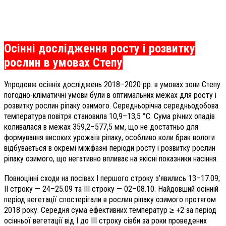
Осінні дослідження росту і розвитку
рослин в умовах Степу
Упродовж осінніх досліджень 2018–2020 рр. в умовах зони Степу
погодно-кліматичні умови були в оптимальних межах для росту і
розвитку рослин ріпаку озимого. Середньорічна середньодобова
температура повітря становила 10,9–13,5 °С. Сума річних опадів
коливалася в межах 359,2–577,5 мм, що не достатньо для
формування високих урожаїв ріпаку, особливо коли брак вологи
відбувається в окремі міжфазні періоди росту і розвитку рослин
ріпаку озимого, що негативно впливає на якісні показники насіння.
Повноцінні сходи на посівах I першого строку з’явились 13–17.09;
ІІ строку — 24–25.09 та III строку — 02–08.10. Найдовший осінній
період вегетації спостерігали в рослин ріпаку озимого протягом
2018 року. Середня сума ефективних температур ≥ +2 за період
осінньої вегетації від І до ІІІ строку сівби за роки проведених