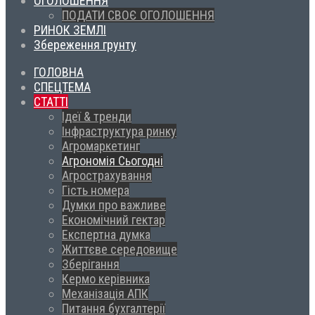
ОГОЛОШЕННЯ
ПОДАТИ СВОЄ ОГОЛОШЕННЯ
РИНОК ЗЕМЛІ
Збереження грунту
ГОЛОВНА
СПЕЦТЕМА
СТАТТІ
Ідеї & тренди
Інфраструктура ринку
Агромаркетинг
Агрономія Сьогодні
Агрострахування
Гість номера
Думки про важливе
Економічний гектар
Експертна думка
Життєве середовище
Зберігання
Кермо керівника
Механізація АПК
Питання бухгалтерії