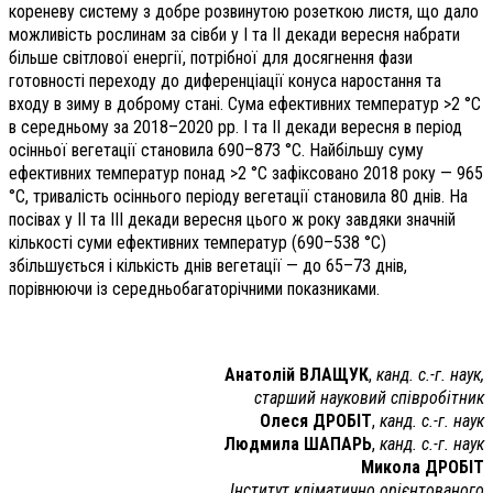
кореневу систему з добре розвинутою розеткою листя, що дало
можливість рослинам за сівби у І та ІІ декади вересня набрати
більше світлової енергії, потрібної для досягнення фази
готовності переходу до диференціації конуса наростання та
входу в зиму в доброму стані. Сума ефективних температур >2 °C
в середньому за 2018–2020 рр. І та ІІ декади вересня в період
осінньої вегетації становила 690–873 °C. Найбільшу суму
ефективних температур понад >2 °C зафіксовано 2018 року — 965
°C, тривалість осіннього періоду вегетації становила 80 днів. На
посівах у ІІ та ІІІ декади вересня цього ж року завдяки значній
кількості суми ефективних температур (690–538 °C)
збільшується і кількість днів вегетації — до 65–73 днів,
порівнюючи із середньобагаторічними показниками.
Анатолій ВЛАЩУК
,
канд. с.-г. наук,
старший науковий співробітник
Олеся ДРОБІТ
,
канд. с.-г. наук
Людмила ШАПАРЬ
,
канд. с.-г. наук
Микола ДРОБІТ
Інститут кліматично орієнтованого