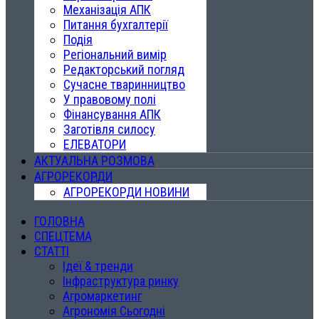
Механізація АПК
Питання бухгалтерії
Подія
Регіональний вимір
Редакторський погляд
Сучасне тваринництво
У правовому полі
Фінансування АПК
Заготівля силосу
ЕЛЕВАТОРИ
АКТУАЛЬНА РОЗМОВА
АГРОРЕКОРДИ
АГРОРЕКОРДИ НОВИНИ
ГОЛОВНА
СПЕЦТЕМА
СТАТТІ
Ідеї & тренди
Інфраструктура ринку
Агромаркетинг
Агрономія Сьогодні