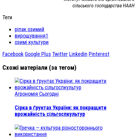
сільського господарства НААН
Теги
ріпак озимий
вирощування1
озимі культури
Facebook
Google Plus
Twitter
Linkedin
Pinterest
Схожі матеріали (за тегом)
Агрономія Сьогодні
Сірка в ґрунтах України: як покращити
врожайність сільгоспкультур