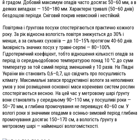
й градом. Добовий максимум опадів часто досягає 50–60 мм, а в
деяких випадках — 150–180 мм. Характерні тривалі (50–60 днів)
бездощові періоди. Сніговий покрив невисокий і нестійкий.
Повітряна і ґрунтова посухи спостерігаються практично кожного
року. За рік відносна вологість повітря знижується до 30% і
менше, а за сильних суховіїв — до 10–15% протягом 40-60 днів.
Імовірність значних посух у травні-серпні — 80–100%.
Гідротермічний коефіцієнт, тобто відношення кількості опадів за
період із середньодобовою температурою понад 10 °С до суми
температур за той самий період зменшений у 10 разів. На Півдні
України він становить 0,6–0,7, що свідчить про посушливість
клімату. Максимальні запаси продуктивної вологи за неполивних
умов у зоні розміщення основної маси кореневих систем рослин
спостерігаються весною. На цей час у метровому шарі ґрунту
вони становлять у середньому 90–110 мм, у посушливі роки —
50–70 мм, а глибина промочування не перевищує 40–60 см. У
вологі роки зі значними опадами в осінньо-зимовий період глибина
промочування досягає 150–170 см, а вологість ґрунту в
метровому шарі — найменшої вологомісткості.