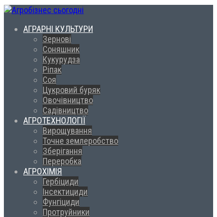
АГРАРНІ КУЛЬТУРИ
Зернові
Соняшник
Кукурудза
Ріпак
Соя
Цукровий буряк
Овочівництво
Садівництво
АГРОТЕХНОЛОГІЇ
Вирощування
Точне землеробство
Зберігання
Переробка
АГРОХІМІЯ
Гербіциди
Інсектициди
Фунгіциди
Протруйники