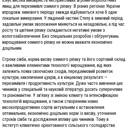
існує висока ймовірність несприятливих агрометеорологічних
явищ для перезимівлі озимого ріпаку. В різних регіонах України
впродовж зимового періоду завжди відбувається хоча б одне
локальне вимерзання. У південній частині Степу в зимовий період
задовільні умови зволоження міняються на незадовільні, а під час
росту та цвітіння ріпаку складаються негативні умови з
вологозабезпечення. Без спеціальних розробок і обґрунтувань
вирощування озимого ріпаку не можна вважати економічно
доцільним.
Строки сівби, норма висіву озимого ріпаку та його сортовий склад
є важливими елементами технології вирощування, від яких
залежить поява своєчасних сходів, передзимовий розвиток
культури, накопичення цукрів, а в кінцевому результаті —
перезимівля і продуктивність культури. Дуже часто вивчення цих
чинників у спеціальній та науковій літературі досить суперечливе
та різноманітне. У зв’язку зі зміною клімату та інтенсифікацією
технологій вирощування, а також створенням нових
високопродуктивних сортів актуальним є встановлення
оптимальних, економічно доцільних норм їх висіву, уточнення
строків сівби та дослідження впливу цих чинників. Тому в
Інституті кліматично орієнтованого сільського господарства