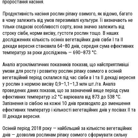
проростання насіння.
Продуктивність насіння рослин ріпаку озимого, як відомо, багато
в чому залежить від умов перезимівлі культури. Її визначають не
тільки спадкові особливості сорту, вона значно залежить від
строку сівби, норми висіву, густоти рослин тощо. В наших
дослідженнях кількість осінніх вегетаційних днів сівби І та ІІ
декади вересня становила 64–80 днів, середня сума ефективних
температур за роки досліджень — 690–873 °C.
Аналіз агрокліматичних показників показав, що найсприятливіші
умови для росту і розвитку рослин ріпаку озимого в осінній
вегетаційний період склалися під час сівби в І та ІІ декаді вересня
у рослин з нормою висіву 0,9–1,1–1,3 млн шт./га. Аналіз
проведених даних показав, що за зазначений вище період сума
ефективних температур ≥2 °C варіювала від 873 до 538 °C.
Запізнення із сівбою на кожні 10 днів призводило до зменшення
ефективних температур і кількості вегетаційних днів у посівах ІІ та
ІІІ декади вересня.
Осінній період 2018 року — найбільший за кількістю вегетаційних
днів — дозволив рослинам ріпаку озимого сформувати сильну