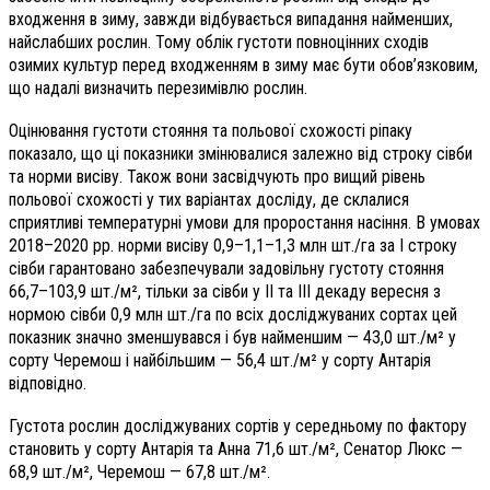
входження в зиму, завжди відбувається випадання найменших,
найслабших рослин. Тому облік густоти повноцінних сходів
озимих культур перед входженням в зиму має бути обов’язковим,
що надалі визначить перезимівлю рослин.
Оцінювання густоти стояння та польової схожості ріпаку
показало, що ці показники змінювалися залежно від строку сівби
та норми висіву. Також вони засвідчують про вищий рівень
польової схожості у тих варіантах досліду, де склалися
сприятливі температурні умови для проростання насіння. В умовах
2018–2020 рр. норми висіву 0,9–1,1–1,3 млн шт./га за І строку
сівби гарантовано забезпечували задовільну густоту стояння
66,7–103,9 шт./м², тільки за сівби у ІІ та ІІІ декаду вересня з
нормою сівби 0,9 млн шт./га по всіх досліджуваних сортах цей
показник значно зменшувався і був найменшим — 43,0 шт./м² у
сорту Черемош і найбільшим — 56,4 шт./м² у сорту Антарія
відповідно.
Густота рослин досліджуваних сортів у середньому по фактору
становить у сорту Антарія та Анна 71,6 шт./м², Сенатор Люкс —
68,9 шт./м², Черемош — 67,8 шт./м².