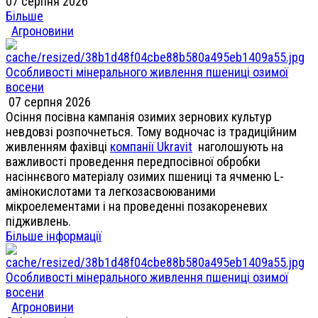
07 серпня 2026
Більше
Агроновини
Особливості мінерального живлення пшениці озимої
восени
07 серпня 2026
Осіння посівна кампанія озимих зернових культур
невдовзі розпочнеться. Тому водночас із традиційним
живленням фахівці
компанії Ukravit
наголошують на
важливості проведення передпосівної обробки
насіннєвого матеріалу озимих пшениці та ячменю L-
амінокислотами та легкозасвоюваними
мікроелементами і на проведенні позакореневих
підживлень.
Більше інформації
Особливості мінерального живлення пшениці озимої
восени
Агроновини