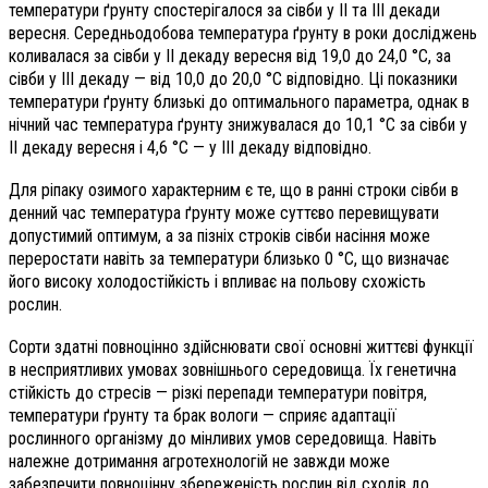
температури ґрунту спостерігалося за сівби у II та III декади
вересня. Середньодобова температура ґрунту в роки досліджень
коливалася за сівби у II декаду вересня від 19,0 до 24,0 °C, за
сівби у III декаду — від 10,0 до 20,0 °C відповідно. Ці показники
температури ґрунту близькі до оптимального параметра, однак в
нічний час температура ґрунту знижувалася до 10,1 °C за сівби у
II декаду вересня i 4,6 °C — у III декаду відповідно.
Для ріпаку озимого характерним є те, що в ранні строки сівби в
денний час температура ґрунту може суттєво перевищувати
допустимий оптимум, а за пізніх строків сівби насіння може
переростати навіть за температури близько 0 °C, що визначає
його високу холодостійкість і впливає на польову схожість
рослин.
Сорти здатні повноцінно здійснювати свої основні життєві функції
в несприятливих умовах зовнішнього середовища. Їх генетична
стійкість до стресів — різкі перепади температури повітря,
температури ґрунту та брак вологи — сприяє адаптації
рослинного організму до мінливих умов середовища. Навіть
належне дотримання агротехнологій не завжди може
забезпечити повноцінну збереженість рослин від сходів до