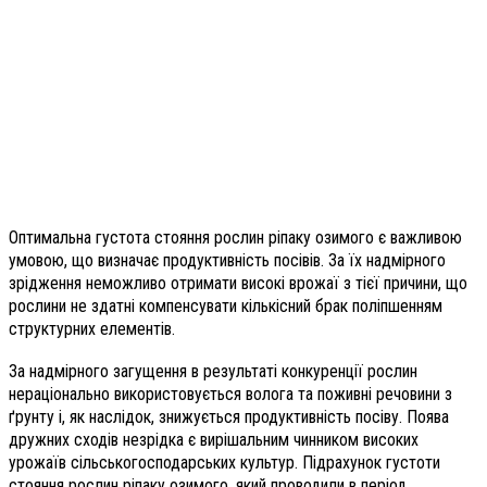
Оптимальна густота стояння рослин ріпаку озимого є важливою
умовою, що визначає продуктивність посівів. За їх надмірного
зрідження неможливо отримати високі врожаї з тієї причини, що
рослини не здатні компенсувати кількісний брак поліпшенням
структурних елементів.
За надмірного загущення в результаті конкуренції рослин
нераціонально використовується волога та поживні речовини з
ґрунту і, як наслідок, знижується продуктивність посіву. Поява
дружних сходів незрідка є вирішальним чинником високих
урожаїв сільськогосподарських культур. Підрахунок густоти
стояння рослин ріпаку озимого, який проводили в період