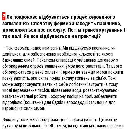
?
Як покроково відбувається процес керованого
запилення? Спочатку фермер знаходить пасічника,
домовляється про послугу. Потім транспортування і
так далі. Як все відбувається на практиці?
– Так, фермер надає нам запит. Ми підшукуємо пасічника, чи
декількох, для забезпечення необхідної кількості та якості
бджолиних сімей. Початком співпраці є укладання договору з
обговоренням строків запилення, умов його реалізації. За цього
обговорюється рівень оплати. Фермер не завжди може покрити
повну вартість, яка сягає понад тисячу гривень за сім’ю. Тож
може запропонувати взяти на себе логістичні витрати (в тому
числі перевезення пасіки, підвезення води, розвантажувально-
навантажувальні роботи), охорону пасіки на полі, забезпечити
підгодівлю (коштами) для бджіл напередодні запилення для
нарощення сили сімей.
Важливу роль має вірне розміщення пасіки на полі. Це мають
бути групи не більше ніж 40 сімей, на відстані між запилюваними