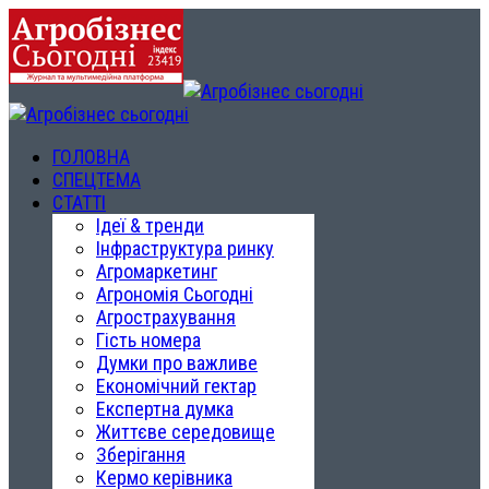
ГОЛОВНА
СПЕЦТЕМА
СТАТТІ
Ідеї & тренди
Інфраструктура ринку
Агромаркетинг
Агрономія Сьогодні
Агрострахування
Гість номера
Думки про важливе
Економічний гектар
Експертна думка
Життєве середовище
Зберігання
Кермо керівника