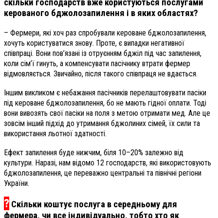
скільки господарств вже користуються послугами
керованого бджолозапилення і в яких областях?
– Фермери, які хоч раз спробували кероване бджолозапилення,
хочуть користуватися знову. Проте, є випадки негативної
співпраці. Вони пов’язані із отруєнням бджіл під час запилення,
коли сім’ї гинуть, а компенсувати пасічнику втрати фермер
відмовляється. Звичайно, після такого співпраця не вдається.
Іншим викликом є небажання пасічників перелаштовувати пасіки
під кероване бджолозапилення, бо не мають гідної оплати. Тоді
вони вивозять свої пасіки на поля з метою отримати мед. Але це
зовсім інший підхід до утримання бджолиних сімей, їх сили та
використання льотної здатності.
Ефект запилення буде нижчим, біля 10–20% залежно від
культури. Наразі, нам відомо 12 господарств, які використовують
бджолозапилення, це переважно центральні та північні регіони
України.
?
Скільки коштує послуга в середньому для
фермера, чи все індивідуально, тобто хто як