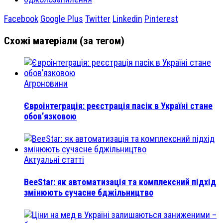
Facebook
Google Plus
Twitter
Linkedin
Pinterest
Схожі матеріали (за тегом)
Агроновини
Євроінтеграція: реєстрація пасік в Україні стане
обов’язковою
Актуальні статті
BeeStar: як автоматизація та комплексний підхід
змінюють сучасне бджільництво