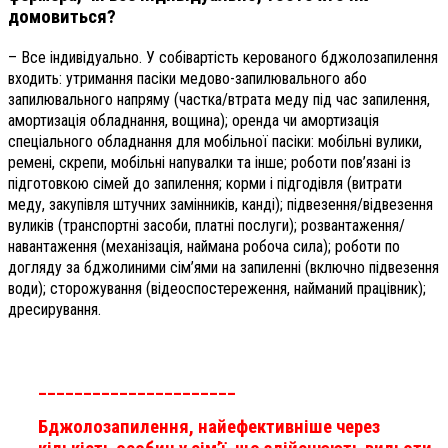
домовиться?
– Все індивідуально. У собівартість керованого бджолозапилення
входить: утримання пасіки медово-запилювального або
запилювального напряму (частка/втрата меду під час запилення,
амортизація обладнання, вощина); оренда чи амортизація
спеціального обладнання для мобільної пасіки: мобільні вулики,
ремені, скрепи, мобільні напувалки та інше; роботи пов’язані із
підготовкою сімей до запилення; корми і підгодівля (витрати
меду, закупівля штучних замінників, канді); підвезення/відвезення
вуликів (транспортні засоби, платні послуги); розвантаження/
навантаження (механізація, наймана робоча сила); роботи по
догляду за бджолиними сім’ями на запиленні (включно підвезення
води); сторожування (відеоспостереження, найманий працівник);
дресирування.
______________________
Бджолозапилення, найефективніше через