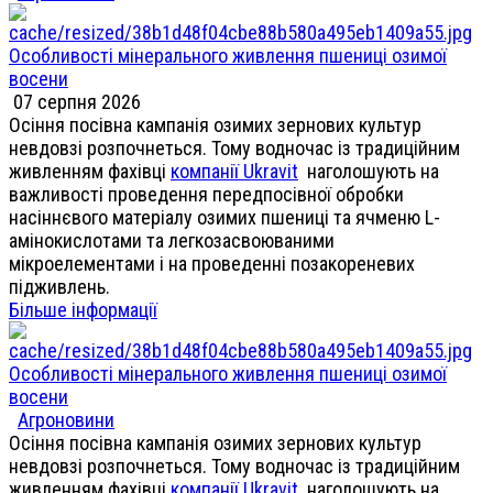
Особливості мінерального живлення пшениці озимої
восени
07 серпня 2026
Осіння посівна кампанія озимих зернових культур
невдовзі розпочнеться. Тому водночас із традиційним
живленням фахівці
компанії Ukravit
наголошують на
важливості проведення передпосівної обробки
насіннєвого матеріалу озимих пшениці та ячменю L-
амінокислотами та легкозасвоюваними
мікроелементами і на проведенні позакореневих
підживлень.
Більше інформації
Особливості мінерального живлення пшениці озимої
восени
Агроновини
Осіння посівна кампанія озимих зернових культур
невдовзі розпочнеться. Тому водночас із традиційним
живленням фахівці
компанії Ukravit
наголошують на