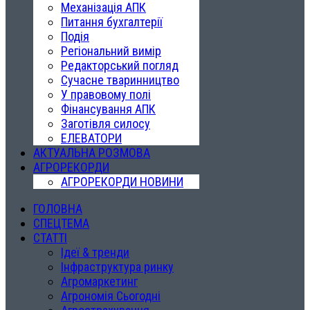
Механізація АПК
Питання бухгалтерії
Подія
Регіональний вимір
Редакторський погляд
Сучасне тваринництво
У правовому полі
Фінансування АПК
Заготівля силосу
ЕЛЕВАТОРИ
АКТУАЛЬНА РОЗМОВА
АГРОРЕКОРДИ
АГРОРЕКОРДИ НОВИНИ
ГОЛОВНА
СПЕЦТЕМА
СТАТТІ
Ідеї & тренди
Інфраструктура ринку
Агромаркетинг
Агрономія Сьогодні