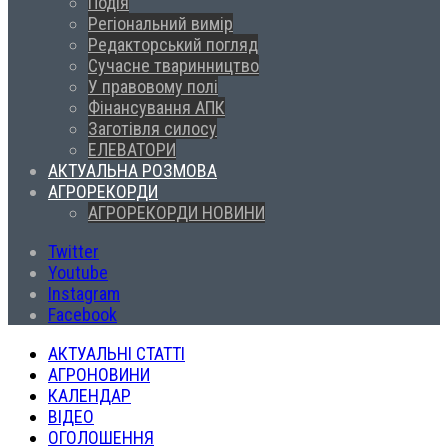
Подія
Регіональний вимір
Редакторський погляд
Сучасне тваринництво
У правовому полі
Фінансування АПК
Заготівля силосу
ЕЛЕВАТОРИ
АКТУАЛЬНА РОЗМОВА
АГРОРЕКОРДИ
АГРОРЕКОРДИ НОВИНИ
Twitter
Youtube
Instagram
Facebook
АКТУАЛЬНІ СТАТТІ
АГРОНОВИНИ
КАЛЕНДАР
ВІДЕО
ОГОЛОШЕННЯ