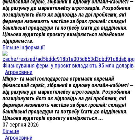
фінансовий сервіс, зібраний в одному онлайн-кабінеті —
від рахунку до маркетплейсу агротоварів. Розробники
позиціонують його як відповідь на дві проблеми, які
фермери називають частіше за брак грошей: складні
банківські процедури та потребу їхати до відділення.
Цільова аудиторія проєкту вимірюється мільйоном
підприємств.
Більше інформації
Фінансування ферм: у проєкт вкладають 85 млн доларів
Агроновини
Мікро- та малі господарства отримали окремий
фінансовий сервіс, зібраний в одному онлайн-кабінеті —
від рахунку до маркетплейсу агротоварів. Розробники
позиціонують його як відповідь на дві проблеми, які
фермери називають частіше за брак грошей: складні
банківські процедури та потребу їхати до відділення.
Цільова аудиторія проєкту вимірюється ...
07 серпня 2026
Більше
Агроновини