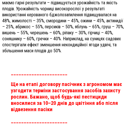
маємо гарні результати – підвищується урожайність та якість
плодів. Урожайність чорниці високорослої у результаті
використанні керованого бджолозапилення підвищувалася на
48%, жимолості – 35%, смородини – 45%, ожини – 45%, актинидії
– 25%, абрикос – 55%, персиків – 50%, яблунь – 65%, груш – 70%,
вишень – 55%, черешень – 60%, ріпаку – 30%, гірчиці – 40%,
соняшнику – 60%, гречки – 40%. Наприклад, на суницях садових
спостерігали ефект зменшення некондиційної ягоди удвічі, та
збільшення маси плодів до 50%.
______________________
Ще на етапі договору пасічник з агрономом має
узгодити терміни застосування засобів захисту
рослин. Бажано, щоб будь-які пестициди
вносилися за 10–20 днів до цвітіння або після
відвезення пасіки
______________________