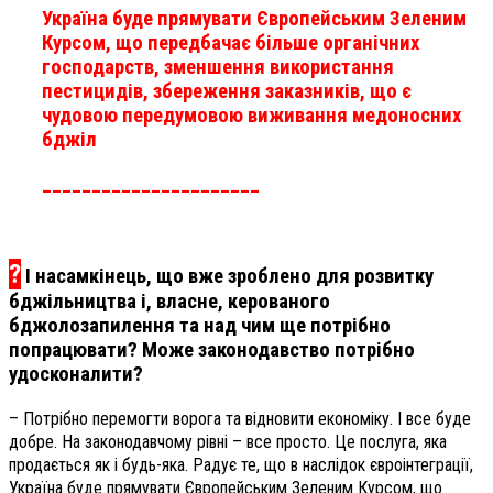
Україна буде прямувати Європейським Зеленим
Курсом, що передбачає більше органічних
господарств, зменшення використання
пестицидів, збереження заказників, що є
чудовою передумовою виживання медоносних
бджіл
______________________
?
І насамкінець, що вже зроблено для розвитку
бджільництва і, власне, керованого
бджолозапилення та над чим ще потрібно
попрацювати? Може законодавство потрібно
удосконалити?
– Потрібно перемогти ворога та відновити економіку. І все буде
добре. На законодавчому рівні – все просто. Це послуга, яка
продається як і будь-яка. Радує те, що в наслідок євроінтеграції,
Україна буде прямувати Європейським Зеленим Курсом, що