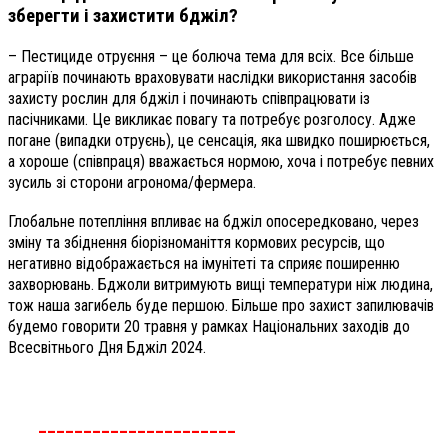
зберегти і захистити бджіл?
– Пестициде отруєння – це болюча тема для всіх. Все більше
аграріїв починають враховувати наслідки використання засобів
захисту рослин для бджіл і починають співпрацювати із
пасічниками. Це викликає повагу та потребує розголосу. Адже
погане (випадки отруєнь), це сенсація, яка швидко поширюється,
а хороше (співпраця) вважається нормою, хоча і потребує певних
зусиль зі сторони агронома/фермера.
Глобальне потепління впливає на бджіл опосередковано, через
зміну та збіднення біорізноманіття кормових ресурсів, що
негативно відображається на імунітеті та сприяє поширенню
захворювань. Бджоли витримують вищі температури ніж людина,
тож наша загибель буде першою. Більше про захист запилювачів
будемо говорити 20 травня у рамках Національних заходів до
Всесвітнього Дня Бджіл 2024.
______________________