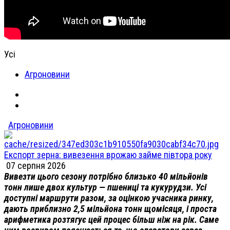
Усі
Агроновини
Агроновини
Експорт зерна: вивезення врожаю займе півтора року
07 серпня 2026
Вивезти цього сезону потрібно близько 40 мільйонів
тонн лише двох культур — пшениці та кукурудзи. Усі
доступні маршрути разом, за оцінкою учасника ринку,
дають приблизно 2,5 мільйона тонн щомісяця, і проста
арифметика розтягує цей процес більш ніж на рік. Саме