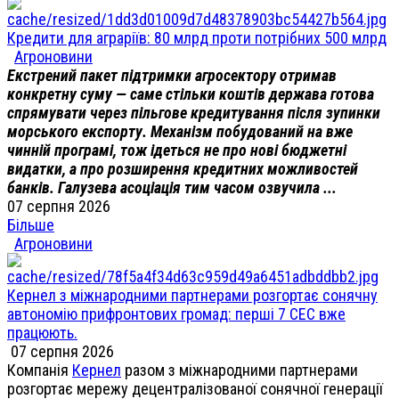
Кредити для аграріїв: 80 млрд проти потрібних 500 млрд
Агроновини
Екстрений пакет підтримки агросектору отримав
конкретну суму — саме стільки коштів держава готова
спрямувати через пільгове кредитування після зупинки
морського експорту. Механізм побудований на вже
чинній програмі, тож ідеться не про нові бюджетні
видатки, а про розширення кредитних можливостей
банків. Галузева асоціація тим часом озвучила ...
07 серпня 2026
Більше
Агроновини
Кернел з міжнародними партнерами розгортає сонячну
автономію прифронтових громад: перші 7 СЕС вже
працюють.
07 серпня 2026
Компанія
Кернел
разом з міжнародними партнерами
розгортає мережу децентралізованої сонячної генерації