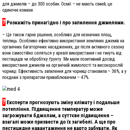
для джмелів – до 300 особин. Осмії – не мають сімей, це
одиночні комахи.
?
Розкажіть принагідно і про запилення джмелями.
– Це також гарне рішення, особливо для незначних площ,
теплиць. Особливо ефективно використання земляних джемів на
органічних багаторічних насадженнях, де після активного сезону
вони самостійно селяться у ареалі використання і не гинуть від
пестицидів чи обробітку ґрунту. Ми мали позитивний досвід
використання джмелів на органічній жимолості та високорослій
чорниці. Ефективність запилення для чорниці становила – 36%, а у
поєднані з препаратом-приваблювачем – 47%.
?
Експерти прогнозують зміну клімату і подальше
потепління. Підвищення температур може
загрожувати бджолам, а суттєве підвищення –
взагалі може призвести до їх загибелі. А ще про
пестицидне навантаження не варто забувати. Як