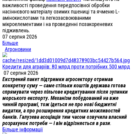
важливості проведення передпосівної обробки
насіннєвого матеріалу озимих пшениці та ячменю L-
амінокислотами та легкозасвоюваними
мікроелементами і на проведенні позакореневих
підживлень.
07 серпня 2026
Більше
Агроновини
Кредити для аграріїв: 80 млрд проти потрібних 500 млрд
07 серпня 2026
Екстрений пакет підтримки агросектору отримав
конкретну суму — саме стільки коштів держава готова
спрямувати через пільгове кредитування після зупинки
морського експорту. Механізм побудований на вже
чинній програмі, тож ідеться не про нові бюджетні
видатки, а про розширення кредитних можливостей
банків. Галузева асоціація тим часом озвучила власний
розрахунок потреби — і він відрізняється в рази
.
Більше інформації