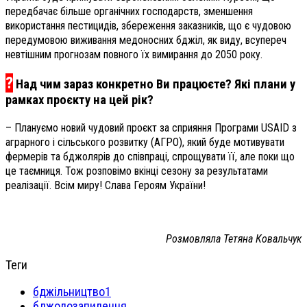
передбачає більше органічних господарств, зменшення
використання пестицидів, збереження заказників, що є чудовою
передумовою виживання медоносних бджіл, як виду, всупереч
невтішним прогнозам повного їх вимирання до 2050 року.
?
Над чим зараз конкретно Ви працюєте? Які плани у
рамках проєкту на цей рік?
– Плануємо новий чудовий проєкт за сприяння Програми USAID з
аграрного і сільського розвитку (АГРО), який буде мотивувати
фермерів та бджолярів до співпраці, спрощувати її, але поки що
це таємниця. Тож розповімо вкінці сезону за результатами
реалізації. Всім миру! Слава Героям України!
Розмовляла Тетяна Ковальчук
Теги
бджільництво1
бджолозапилення