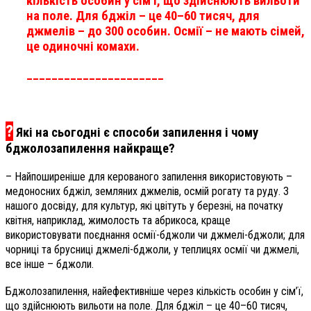
кількість особин у сім’ї, що здійснюють вильоти
на поле. Для бджіл – це 40–60 тисяч, для
джмелів – до 300 особин. Осмії – не мають сімей,
це одиночні комахи.
______________________
?
Які на сьогодні є способи запилення і чому
бджолозапилення найкраще?
– Найпоширеніше для керованого запилення використовують –
медоносних бджіл, земляних джмелів, осмій рогату та руду. З
нашого досвіду, для культур, які цвітуть у березні, на початку
квітня, наприклад, жимолость та абрикоса, краще
використовувати поєднання осмії-бджоли чи джмелі-бджоли; для
чорниці та брусниці джмелі-бджоли, у теплицях осмії чи джмелі,
все інше – бджоли.
Бджолозапилення, найефективніше через кількість особин у сім’ї,
що здійснюють вильоти на поле. Для бджіл – це 40–60 тисяч,