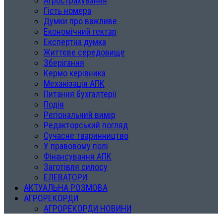
Агрострахування
Гість номера
Думки про важливе
Економічний гектар
Експертна думка
Життєве середовище
Зберігання
Кермо керівника
Механізація АПК
Питання бухгалтерії
Подія
Регіональний вимір
Редакторський погляд
Сучасне тваринництво
У правовому полі
Фінансування АПК
Заготівля силосу
ЕЛЕВАТОРИ
АКТУАЛЬНА РОЗМОВА
АГРОРЕКОРДИ
АГРОРЕКОРДИ НОВИНИ