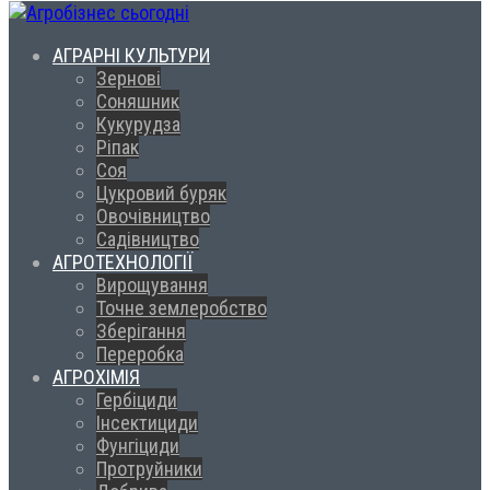
АГРАРНІ КУЛЬТУРИ
Зернові
Соняшник
Кукурудза
Ріпак
Соя
Цукровий буряк
Овочівництво
Садівництво
АГРОТЕХНОЛОГІЇ
Вирощування
Точне землеробство
Зберігання
Переробка
АГРОХІМІЯ
Гербіциди
Інсектициди
Фунгіциди
Протруйники