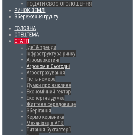
ПОДАТИ СВОЄ ОГОЛОШЕННЯ
РИНОК ЗЕМЛІ
Збереження грунту
ГОЛОВНА
СПЕЦТЕМА
СТАТТІ
Ідеї & тренди
Інфраструктура ринку
Агромаркетинг
Агрономія Сьогодні
Агрострахування
Гість номера
Думки про важливе
Економічний гектар
Експертна думка
Життєве середовище
Зберігання
Кермо керівника
Механізація АПК
Питання бухгалтерії