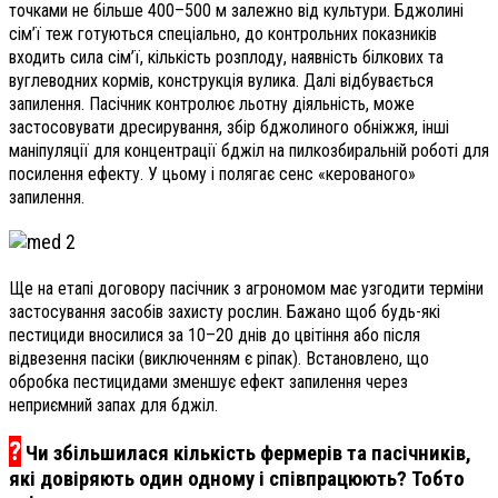
точками не більше 400–500 м залежно від культури. Бджолині
сім’ї теж готуються спеціально, до контрольних показників
входить сила сім’ї, кількість розплоду, наявність білкових та
вуглеводних кормів, конструкція вулика. Далі відбувається
запилення. Пасічник контролює льотну діяльність, може
застосовувати дресирування, збір бджолиного обніжжя, інші
маніпуляції для концентрації бджіл на пилкозбиральній роботі для
посилення ефекту. У цьому і полягає сенс «керованого»
запилення.
Ще на етапі договору пасічник з агрономом має узгодити терміни
застосування засобів захисту рослин. Бажано щоб будь-які
пестициди вносилися за 10–20 днів до цвітіння або після
відвезення пасіки (виключенням є ріпак). Встановлено, що
обробка пестицидами зменшує ефект запилення через
неприємний запах для бджіл.
?
Чи збільшилася кількість фермерів та пасічників,
які довіряють один одному і співпрацюють? Тобто