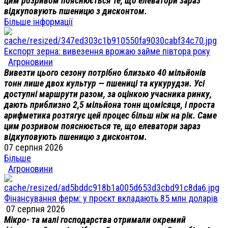
цим розривом пояснюється те, що елеватори зараз
відкуповують пшеницю з дисконтом.
Більше інформації
Експорт зерна: вивезення врожаю займе півтора року
Агроновини
Вивезти цього сезону потрібно близько 40 мільйонів
тонн лише двох культур — пшениці та кукурудзи. Усі
доступні маршрути разом, за оцінкою учасника ринку,
дають приблизно 2,5 мільйона тонн щомісяця, і проста
арифметика розтягує цей процес більш ніж на рік. Саме
цим розривом пояснюється те, що елеватори зараз
відкуповують пшеницю з дисконтом.
07 серпня 2026
Більше
Агроновини
Фінансування ферм: у проєкт вкладають 85 млн доларів
07 серпня 2026
Мікро- та малі господарства отримали окремий