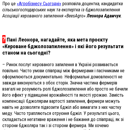
Про це
«Агробізнесу Сьогодні»
розповіла
доцентка, кандидатка
сільськогосподарських наук та експертка із бджолозапилення
Асоціації керованого запилення «BeesAgro»
Леонора Адамчук
.
?
Пані Леонора, нагадайте, яка мета проєкту
«Кероване бджолозапилення» і які його результати
станом на сьогодні?
– Ринок послуг керованого запилення в Україні розвивається
повільно. Часто умови співпраці між фермерами і пасічниками не
оформлюються документально. Неформальні домовленості не
завжди виконуються з обох сторін. Значна частина фермерів
взагалі не розуміють ролі бджолозапилення або просто не бачили
його ефект у підвищенні врожайності та якості урожаю. Замість
компенсації бджолярам вартості запилення, фермери можуть
навіть не дозволяти підвозити бджіл або вимагати з них частку
меду. Часто трапляються отруєння бджіл. У результаті цього,
складається негативне враження і не бажання до співпраці, як зі
сторони бджоляра так і зі сторони фермера. Ми хочемо