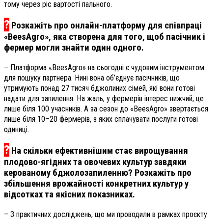
тому через ріс вартості пального.
?
Розкажіть про онлайн-платформу для співпраці
«ВeesAgro», яка створена для того, щоб пасічник і
фермер могли знайти один одного.
– Платформа «ВeesAgro» на сьогодні є чудовим інструментом
для пошуку партнера. Нині вона об’єднує пасічників, що
утримують понад 27 тисяч бджолиних сімей, які вони готові
надати для запилення. На жаль, у фермерів інтерес нижчий, це
лише біля 100 учасників. А за сезон до «ВeesAgro» звертається
лише біля 10–20 фермерів, з яких сплачувати послуги готові
одиниці.
?
На скільки ефективнішим стає вирощування
плодово-ягідних та овочевих культур завдяки
керованому бджолозапиленню? Розкажіть про
збільшення врожайності конкретних культур у
відсотках та якісних показниках.
– З практичних досліджень, що ми проводили в рамках проєкту