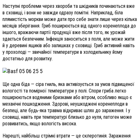
Наступні проблеми через хвороби та шкідників починаються вже
в сховищі, і вони не завжди одразу помітні. Наприклад, біла
плямистість моркви може дати про себе знати лише через кілька
місяців зберігання. Гриб поширюється від одного коренеплода до
іншого, вражаючи партії продукції вже після того, як урожай
здається безпечним. Інфекція заноситься з поля, але може жити
й у деревині ящиків або залишках у сховищі. Гриб активний навіть
у прохолоді — звичайної температури в холодильнику йому
достатньо для розвитку.
Ще одна біда — сіра гниль, яка активізується за умов підвищеної
вологості та помірної температури у полі. Спори гриба легко
поширюються водяними бризками або вітром, особливо якщо є
механічні пошкодження. Здорові, неушкоджені коренеплоди в
безпеці, але будь-яка травма відкриває шлях до зараження. І у
сховищі, навіть при температурі близько до нуля, патоген може
розвиватись, якщо вологість висока.
Нарешті, найбільш стрімкі втрати — це склеротинія. Зараження