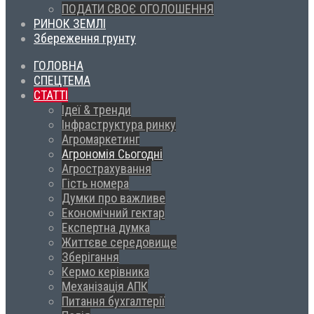
ПОДАТИ СВОЄ ОГОЛОШЕННЯ
РИНОК ЗЕМЛІ
Збереження грунту
ГОЛОВНА
СПЕЦТЕМА
СТАТТІ
Ідеї & тренди
Інфраструктура ринку
Агромаркетинг
Агрономія Сьогодні
Агрострахування
Гість номера
Думки про важливе
Економічний гектар
Експертна думка
Життєве середовище
Зберігання
Кермо керівника
Механізація АПК
Питання бухгалтерії