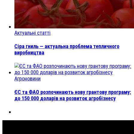
Актуальні статті
Сіра гниль — актуальна проблема тепличного
виробництва
Агроновини
ЄС та ФАО розпочинають нову грантову програму:
до 150 000 доларів на розвиток агробізнесу