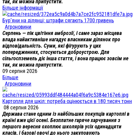
так, як можна припустити.
Більше інформації
Бур'яни на ділянці: штрафи сягають 1700 гривень
Агроновини
Серпень — пік цвітіння амброзії, і саме зараз місцева
влада найактивніше нагадує власникам ділянок про
відповідальність. Суми, які фігурують у цих
попередженнях, стосуються доброустрою. Для
сільгоспземель діє інша стаття, і вона працює зовсім не
так, як можна припустити.
09 серпня 2026
Більше
Агроновини
Картопля для шкіл: потреба оцінюється в 180 тисяч тонн
08 серпня 2026
Держава стане одним із найбільших покупців картоплі в
країні вже цієї осені. Безплатне гаряче харчування з
першого вересня охоплює школярів усіх одинадцяти
класів, і базові овочі до нього закуповують