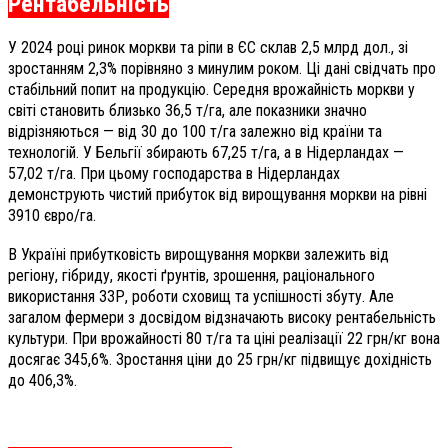
Рентабельність
У 2024 році ринок моркви та ріпи в ЄС склав 2,5 млрд дол., зі
зростанням 2,3% порівняно з минулим роком. Ці дані свідчать про
стабільний попит на продукцію. Середня врожайність моркви у
світі становить близько 36,5 т/га, але показники значно
відрізняються — від 30 до 100 т/га залежно від країни та
технологій. У Бельгії збирають 67,25 т/га, а в Нідерландах —
57,02 т/га. При цьому господарства в Нідерландах
демонструють чистий прибуток від вирощування моркви на рівні
3910 євро/га.
В Україні прибутковість вирощування моркви залежить від
регіону, гібриду, якості ґрунтів, зрошення, раціонального
використання ЗЗР, роботи сховищ та успішності збуту. Але
загалом фермери з досвідом відзначають високу рентабельність
культури. При врожайності 80 т/га та ціні реалізації 22 грн/кг вона
досягає 345,6%. Зростання ціни до 25 грн/кг підвищує дохідність
до 406,3%.