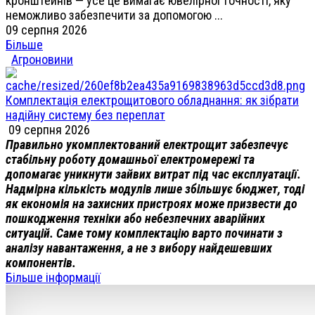
кронштейнів — усе це вимагає ювелірної точності, яку
неможливо забезпечити за допомогою ...
09 серпня 2026
Більше
Агроновини
Комплектація електрощитового обладнання: як зібрати
надійну систему без переплат
09 серпня 2026
Правильно укомплектований електрощит забезпечує
стабільну роботу домашньої електромережі та
допомагає уникнути зайвих витрат під час експлуатації.
Надмірна кількість модулів лише збільшує бюджет, тоді
як економія на захисних пристроях може призвести до
пошкодження техніки або небезпечних аварійних
ситуацій. Саме тому комплектацію варто починати з
аналізу навантаження, а не з вибору найдешевших
компонентів.
Більше інформації