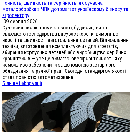
Точність, швидкість та серійність: як сучасна
металообробка з ЧПК допомагает українскому бізнесу та
агросектору
09 серпня 2026
Сучасний ринок промисловості, будівництва та
сільського господарства висуває жорсткі вимоги до
якості та швидкості виготовлення деталей. Відновлення
техніки, виготовлення комплектуючих для агрегатів,
збирання корпусних деталей або виробництво серійних
кронштейнів — усе це вимагає ювелірної точності, яку
неможливо забезпечити за допомогою застарілого
обладнання та ручної праці. Сьогодні стандартом якості
стала повністю автоматизована ...
Більше інформації