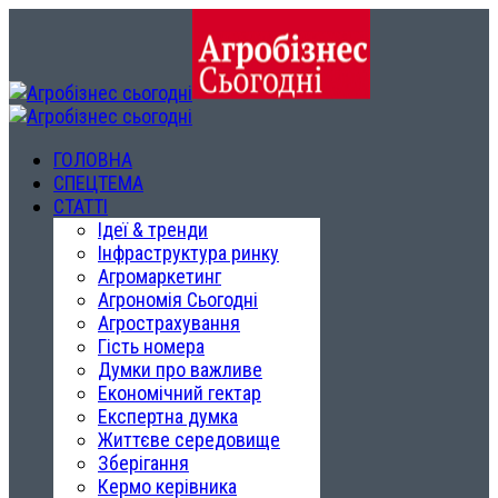
ГОЛОВНА
СПЕЦТЕМА
СТАТТІ
Ідеї & тренди
Інфраструктура ринку
Агромаркетинг
Агрономія Сьогодні
Агрострахування
Гість номера
Думки про важливе
Економічний гектар
Експертна думка
Життєве середовище
Зберігання
Кермо керівника