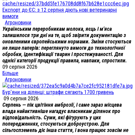
Експорт до ЄС: з 12 серпня діють нові ветеринарні
вимоги
Агроновини
Українським переробникам молока, яєць і м'яса
залишилося три дні на те, щоб звірити документацію з
оновленими європейськими нормами. Зміни стосуються
не лише паперів: переглянуто вимоги до технологічної
обробки, ідентифікації тварин і простежуваності. Для
однієї категорії продукції правила, навпаки, спростили.
09 серпня 2026
Більше
Агроновини
Бур'яни на ділянці: штрафи сягають 1700 гривень
09 серпня 2026
Серпень — пік цвітіння амброзії, і саме зараз місцева
влада найактивніше нагадує власникам ділянок про
відповідальність. Суми, які фігурують у цих
попередженнях, стосуються доброустрою. Для
сільгоспземель діє інша стаття, і вона працює зовсім не