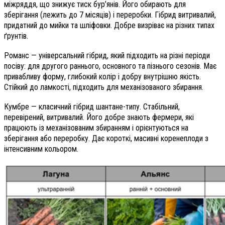
міжряддя, що знижує тиск бур’янів. Його обирають для
зберігання (лежить до 7 місяців) і переробки. Гібрид витривалий,
придатний до мийки та шліфовки. Добре визріває на різних типах
ґрунтів.
Романс — універсальний гібрид, який підходить на різні періоди
посіву: для другого раннього, основного та пізнього сезонів. Має
привабливу форму, глибокий колір і добру внутрішню якість.
Стійкий до ламкості, підходить для механізованого збирання.
Кумбре — класичний гібрид шантане-типу. Стабільний,
перевірений, витривалий. Його добре знають фермери, які
працюють із механізованим збиранням і орієнтуються на
зберігання або переробку. Дає короткі, масивні коренеплоди з
інтенсивним кольором.