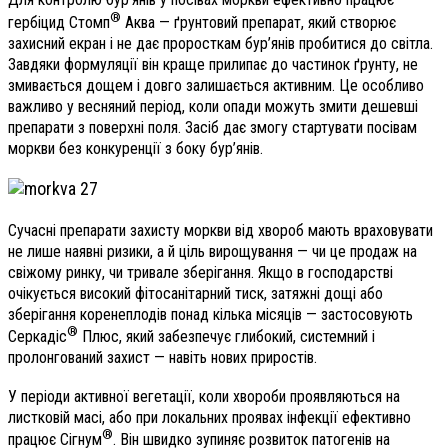
®
гербіцид Стомп
Аква — ґрунтовий препарат, який створює
захисний екран і не дає проросткам бур’янів пробитися до світла.
Завдяки формуляції він краще прилипає до частинок ґрунту, не
змивається дощем і довго залишається активним. Це особливо
важливо у весняний період, коли опади можуть змити дешевші
препарати з поверхні поля. Засіб дає змогу стартувати посівам
моркви без конкуренції з боку бур’янів.
Сучасні препарати захисту моркви від хвороб мають враховувати
не лише наявні ризики, а й ціль вирощування — чи це продаж на
свіжому ринку, чи тривале зберігання. Якщо в господарстві
очікується високий фітосанітарний тиск, затяжні дощі або
зберігання коренеплодів понад кілька місяців — застосовують
®
Серкадіс
Плюс, який забезпечує глибокий, системний і
пролонгований захист — навіть нових приростів.
У періоди активної вегетації, коли хвороби проявляються на
листковій масі, або при локальних проявах інфекції ефективно
®
працює Сігнум
. Він швидко зупиняє розвиток патогенів на