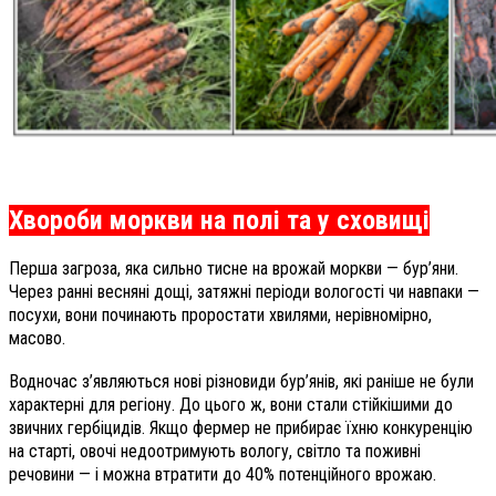
Хвороби моркви на полі та у сховищі
Перша загроза, яка сильно тисне на врожай моркви — бур’яни.
Через ранні весняні дощі, затяжні періоди вологості чи навпаки —
посухи, вони починають проростати хвилями, нерівномірно,
масово.
Водночас з’являються нові різновиди бур’янів, які раніше не були
характерні для регіону. До цього ж, вони стали стійкішими до
звичних гербіцидів. Якщо фермер не прибирає їхню конкуренцію
на старті, овочі недоотримують вологу, світло та поживні
речовини — і можна втратити до 40% потенційного врожаю.