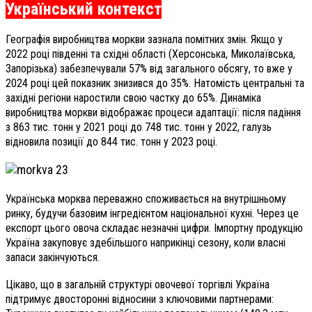
Український контекст
Географія виробництва моркви зазнала помітних змін. Якщо у
2022 році південні та східні області (Херсонська, Миколаївська,
Запорізька) забезпечували 57% від загального обсягу, то вже у
2024 році цей показник знизився до 35%. Натомість центральні та
західні регіони наростили свою частку до 65%. Динаміка
виробництва моркви відображає процеси адаптації: після падіння
з 863 тис. тонн у 2021 році до 748 тис. тонн у 2022, галузь
відновила позиції до 844 тис. тонн у 2023 році.
Українська морква переважно споживається на внутрішньому
ринку, будучи базовим інгредієнтом національної кухні. Через це
експорт цього овоча складає незначні цифри. Імпортну продукцію
Україна закуповує здебільшого наприкінці сезону, коли власні
запаси закінчуються.
Цікаво, що в загальній структурі овочевої торгівлі Україна
підтримує двосторонні відносини з ключовими партнерами: