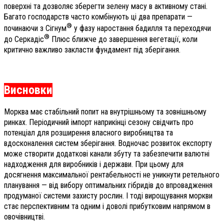
поверхні та дозволяє зберегти зелену масу в активному стані.
Багато господарств часто комбінують ці два препарати —
®
починаючи з Сігнум
у фазу наростання бадилля та переходячи
®
до Серкадіс
Плюс ближче до завершення вегетації, коли
критично важливо закласти фундамент під зберігання.
Висновки
Морква має стабільний попит на внутрішньому та зовнішньому
ринках. Періодичний імпорт наприкінці сезону свідчить про
потенціал для розширення власного виробництва та
вдосконалення систем зберігання. Водночас розвиток експорту
може створити додаткові канали збуту та забезпечити валютні
надходження для виробників і держави. При цьому для
досягнення максимальної рентабельності не уникнути ретельного
планування — від вибору оптимальних гібридів до впровадження
продуманої системи захисту рослин. І тоді вирощування моркви
стає перспективним та одним і доволі прибутковим напрямом в
овочівництві.