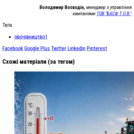
Володимир Воєводін,
менеджер з управління
кампаніями
ТОВ "БАСФ Т.О.В."
Теги
овочівництво1
Facebook
Google Plus
Twitter
Linkedin
Pinterest
Схожі матеріали (за тегом)