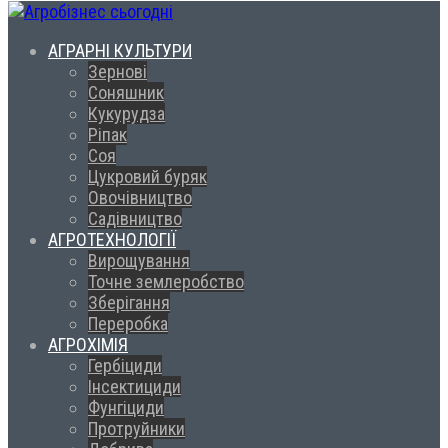
АГРАРНІ КУЛЬТУРИ
Зернові
Соняшник
Кукурудза
Ріпак
Соя
Цукровий буряк
Овочівництво
Садівництво
АГРОТЕХНОЛОГІЇ
Вирощування
Точне землеробство
Зберігання
Переробка
АГРОХІМІЯ
Гербіциди
Інсектициди
Фунгіциди
Протруйники