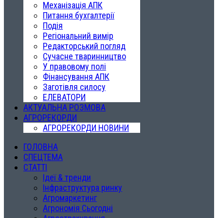
Механізація АПК
Питання бухгалтерії
Подія
Регіональний вимір
Редакторський погляд
Сучасне тваринництво
У правовому полі
Фінансування АПК
Заготівля силосу
ЕЛЕВАТОРИ
АКТУАЛЬНА РОЗМОВА
АГРОРЕКОРДИ
АГРОРЕКОРДИ НОВИНИ
ГОЛОВНА
СПЕЦТЕМА
СТАТТІ
Ідеї & тренди
Інфраструктура ринку
Агромаркетинг
Агрономія Сьогодні