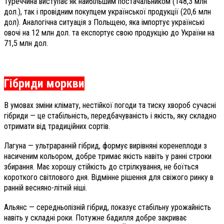
Туреччина виступає як найбільшим постачальником (148,3 млн
дол.), так і провідним покупцем української продукції (20,6 млн
дол). Аналогічна ситуація з Польщею, яка імпортує українські
овочі на 12 млн дол. та експортує свою продукцію до України на
71,5 млн дол.
Гібриди моркви
В умовах зміни клімату, нестійкої погоди та тиску хвороб сучасні
гібриди — це стабільність, передбачуваність і якість, яку складно
отримати від традиційних сортів.
Лагуна — ультраранній гібрид, формує вирівняні коренеплоди з
насиченим кольором, добре тримає якість навіть у ранні строки
збирання. Має хорошу стійкість до стрілкування, не боїться
короткого світлового дня. Відмінне рішення для свіжого ринку в
ранній весняно-літній ніші.
Альянс — середньопізній гібрид, показує стабільну урожайність
навіть у складні роки. Потужне бадилля добре закриває