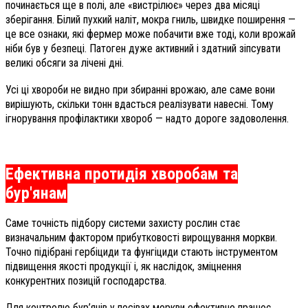
починається ще в полі, але «вистрілює» через два місяці
зберігання. Білий пухкий наліт, мокра гниль, швидке поширення —
це все ознаки, які фермер може побачити вже тоді, коли врожай
ніби був у безпеці. Патоген дуже активний і здатний зіпсувати
великі обсяги за лічені дні.
Усі ці хвороби не видно при збиранні врожаю, але саме вони
вирішують, скільки тонн вдасться реалізувати навесні. Тому
ігнорування профілактики хвороб — надто дороге задоволення.
Ефективна протидія хворобам та
бур'янам
Саме точність підбору системи захисту рослин стає
визначальним фактором прибутковості вирощування моркви.
Точно підібрані гербіциди та фунгіциди стають інструментом
підвищення якості продукції і, як наслідок, зміцнення
конкурентних позицій господарства.
Для контролю бур’янів у посівах моркви ефективно працює