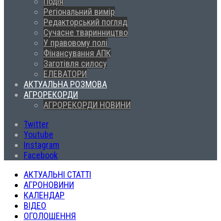
Подія
Регіональний вимір
Редакторський погляд
Сучасне тваринництво
У правовому полі
Фінансування АПК
Заготівля силосу
ЕЛЕВАТОРИ
АКТУАЛЬНА РОЗМОВА
АГРОРЕКОРДИ
АГРОРЕКОРДИ НОВИНИ
Twitter
Youtube
Instagram
Facebook
АКТУАЛЬНІ СТАТТІ
АГРОНОВИНИ
КАЛЕНДАР
ВІДЕО
ОГОЛОШЕННЯ