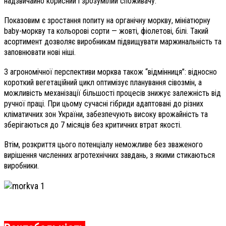
надзвичайно корисний і зрозумілий споживачу.
Показовим є зростання попиту на органічну моркву, мініатюрну
baby-моркву та кольорові сорти — жовті, фіолетові, білі. Такий
асортимент дозволяє виробникам підвищувати маржинальність та
заповнювати нові ніші.
З агрономічної перспективи морква також “відмінниця”: відносно
короткий вегетаційний цикл оптимізує планування сівозмін, а
можливість механізації більшості процесів знижує залежність від
ручної праці. При цьому сучасні гібриди адаптовані до різних
кліматичних зон України, забезпечують високу врожайність та
зберігаються до 7 місяців без критичних втрат якості.
Втім, розкриття цього потенціалу неможливе без зваженого
вирішення численних агротехнічних завдань, з якими стикаються
виробники.