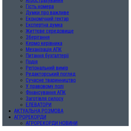
Агрострахування
Гість номера
Думки про важливе
Економічний гектар
Експертна думка
Життєве середовище
Зберігання
Кермо керівника
Механізація АПК
Питання бухгалтерії
Подія
Регіональний вимір
Редакторський погляд
Сучасне тваринництво
У правовому полі
Фінансування АПК
Заготівля силосу
ЕЛЕВАТОРИ
АКТУАЛЬНА РОЗМОВА
АГРОРЕКОРДИ
АГРОРЕКОРДИ НОВИНИ